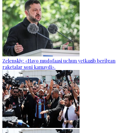
Zelenskiy: «Havo mudofaasi uchun yetkazib berilgan
raketalar soni kamaydi».