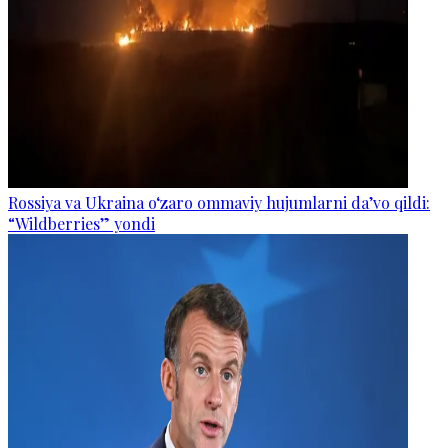
Rossiya va Ukraina o‘zaro ommaviy hujumlarni da’vo qildi:
“Wildberries” yondi