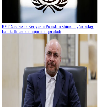
BMT Xavfsizlik Kengashi Pokiston shimoli-g‘arbidagi
halokatli terror hujumini qoraladi