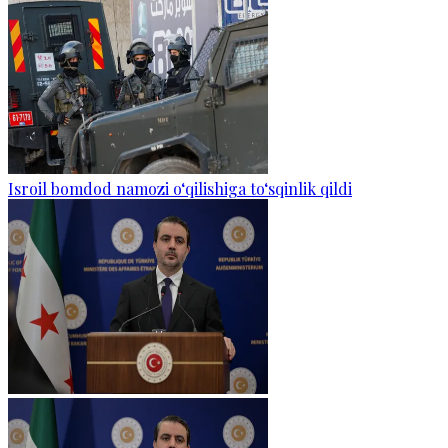
Isroil bomdod namozi o‘qilishiga to‘sqinlik qildi