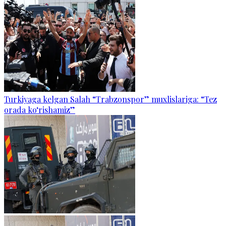
Turkiyaga kelgan Salah “Trabzonspor” muxlislariga: “Tez
orada ko‘rishamiz”