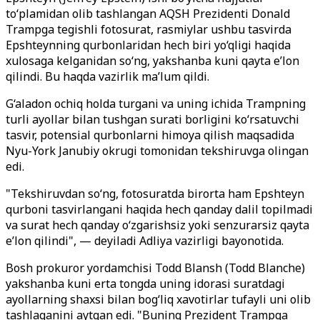
to‘plamidan olib tashlangan AQSH Prezidenti Donald
Trampga tegishli fotosurat, rasmiylar ushbu tasvirda
Epshteynning qurbonlaridan hech biri yo‘qligi haqida
xulosaga kelganidan so‘ng, yakshanba kuni qayta e’lon
qilindi. Bu haqda vazirlik ma’lum qildi.
G‘aladon ochiq holda turgani va uning ichida Trampning
turli ayollar bilan tushgan surati borligini ko‘rsatuvchi
tasvir, potensial qurbonlarni himoya qilish maqsadida
Nyu-York Janubiy okrugi tomonidan tekshiruvga olingan
edi.
"Tekshiruvdan so‘ng, fotosuratda birorta ham Epshteyn
qurboni tasvirlangani haqida hech qanday dalil topilmadi
va surat hech qanday o‘zgarishsiz yoki senzurarsiz qayta
e’lon qilindi", — deyiladi Adliya vazirligi bayonotida.
Bosh prokuror yordamchisi Todd Blansh (Todd Blanche)
yakshanba kuni erta tongda uning idorasi suratdagi
ayollarning shaxsi bilan bog‘liq xavotirlar tufayli uni olib
tashlaganini aytgan edi. "Buning Prezident Trampga