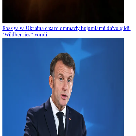
Rossiya va Ukraina o‘zaro ommaviy hujumlarni da’vo qildi:
“Wildberries” yondi