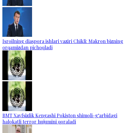
Isroilning diaspora ishlari vaziri Chikli: Makron bizning
orqamizdan pichoqladi
BMT Xavfsizlik Kengashi Pokiston shimoli-g‘arbidagi
halokatli terror hujumini qoraladi