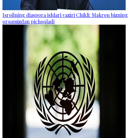
Isroilning diaspora ishlari vaziri Chikli: Makron bizning
orqamizdan pichoqladi