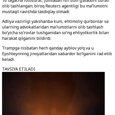
16 tagacha fotosurat, jumladan ish stoli g‘aladoni surati
olib tashlangan; biroq Reuters agentligi bu ma’lumotni
mustaqil ravishda tasdiqlay olmadi.
Adliya vazirligi yakshanba kuni, ehtimoliy qurbonlar va
ularning advokatlaridan ma’lumotlarni olib tashlash
bo‘yicha so‘rovlar tushganidan so‘ng ehtiyotkorlik bilan
harakat qilganini bildirdi.
Trampga nisbatan hech qanday ayblov yo‘q va u
Epshteynning jinoyatlaridan xabardor bo‘lganini rad etib
keladi.
TAVSIYA ETILADI