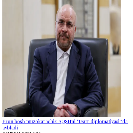
Eron bosh muzokarachisi AQSHni “teatr diplomatiyasi”da
aybladi