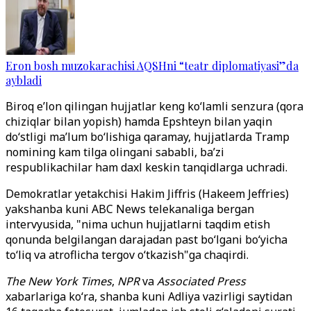
Eron bosh muzokarachisi AQSHni “teatr diplomatiyasi”da
aybladi
Biroq e’lon qilingan hujjatlar keng ko‘lamli senzura (qora
chiziqlar bilan yopish) hamda Epshteyn bilan yaqin
do‘stligi ma’lum bo‘lishiga qaramay, hujjatlarda Tramp
nomining kam tilga olingani sababli, ba’zi
respublikachilar ham daxl keskin tanqidlarga uchradi.
Demokratlar yetakchisi Hakim Jiffris (Hakeem Jeffries)
yakshanba kuni ABC News telekanaliga bergan
intervyusida, "nima uchun hujjatlarni taqdim etish
qonunda belgilangan darajadan past bo‘lgani bo‘yicha
to‘liq va atroflicha tergov o‘tkazish"ga chaqirdi.
The New York Times
,
NPR
va
Associated Press
xabarlariga ko‘ra, shanba kuni Adliya vazirligi saytidan