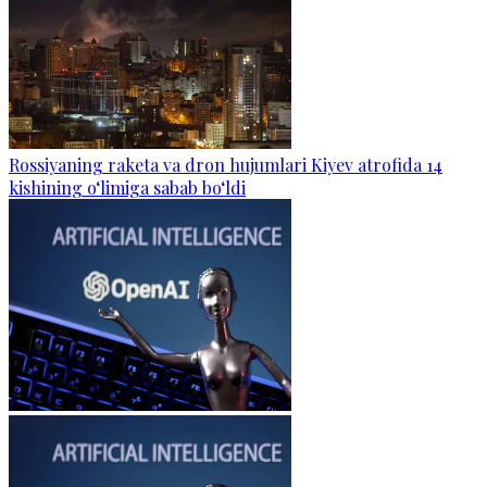
Rossiyaning raketa va dron hujumlari Kiyev atrofida 14
kishining o‘limiga sabab bo‘ldi