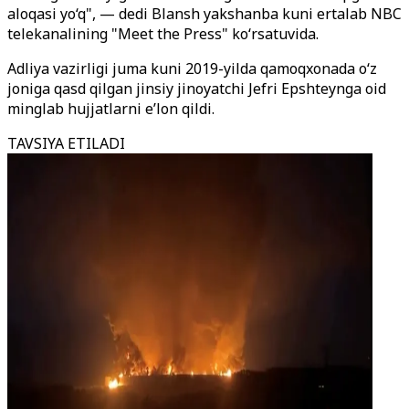
aloqasi yo‘q", — dedi Blansh yakshanba kuni ertalab NBC
telekanalining "Meet the Press" ko‘rsatuvida.
Adliya vazirligi juma kuni 2019-yilda qamoqxonada o‘z
joniga qasd qilgan jinsiy jinoyatchi Jefri Epshteynga oid
minglab hujjatlarni e’lon qildi.
TAVSIYA ETILADI