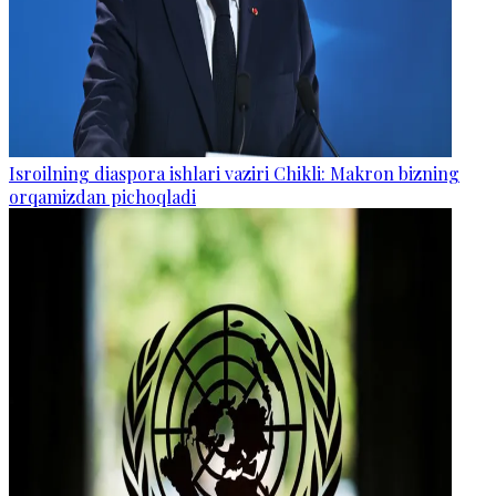
Isroilning diaspora ishlari vaziri Chikli: Makron bizning
orqamizdan pichoqladi