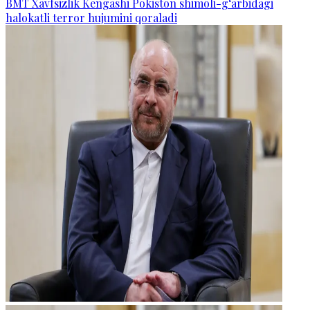
BMT Xavfsizlik Kengashi Pokiston shimoli-g‘arbidagi
halokatli terror hujumini qoraladi