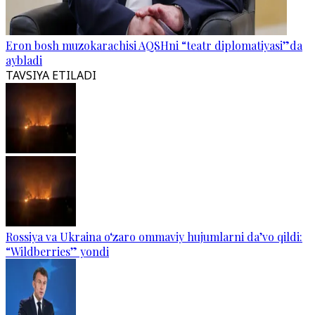
Eron bosh muzokarachisi AQSHni “teatr diplomatiyasi”da
aybladi
TAVSIYA ETILADI
Rossiya va Ukraina o‘zaro ommaviy hujumlarni da’vo qildi:
“Wildberries” yondi