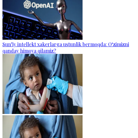
Sun’iy intellekt xakerlarga ustunlik bermoqda: O‘zimizni
qanday himoya qilamiz?