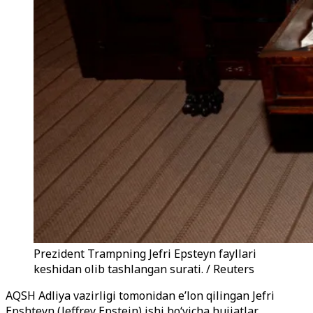
Prezident Trampning Jefri Epsteyn fayllari
keshidan olib tashlangan surati. / Reuters
AQSH Adliya vazirligi tomonidan e’lon qilingan Jefri
Epshteyn (Jeffrey Epstein) ishi bo‘yicha hujjatlar