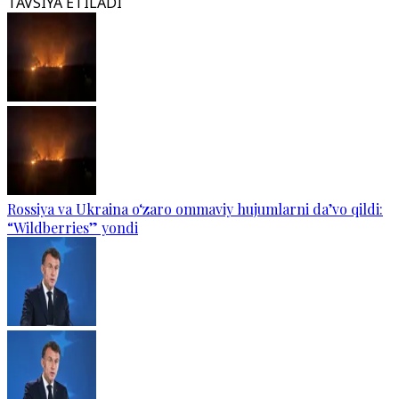
TAVSIYA ETILADI
Rossiya va Ukraina o‘zaro ommaviy hujumlarni da’vo qildi:
“Wildberries” yondi