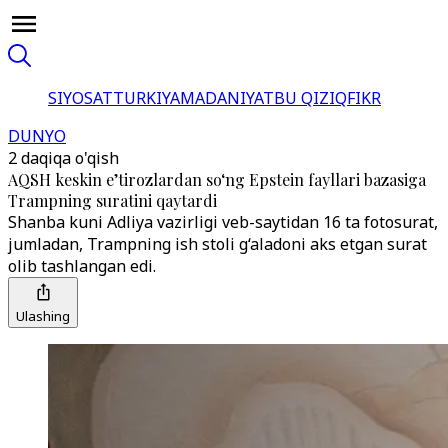
SIYOSAT
TURKIYA
MADANIYAT
BU QIZIQ
FIKR
DUNYO
2 daqiqa o'qish
AQSH keskin e’tirozlardan so‘ng Epstein fayllari bazasiga
Trampning suratini qaytardi
Shanba kuni Adliya vazirligi veb-saytidan 16 ta fotosurat,
jumladan, Trampning ish stoli g‘aladoni aks etgan surat
olib tashlangan edi.
Ulashing