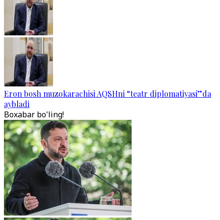
Eron bosh muzokarachisi AQSHni “teatr diplomatiyasi”da
aybladi
Boxabar bo'ling!