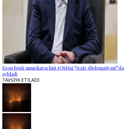
Eron bosh muzokarachisi AQSHni “teatr diplomatiyasi”da
aybladi
TAVSIYA ETILADI