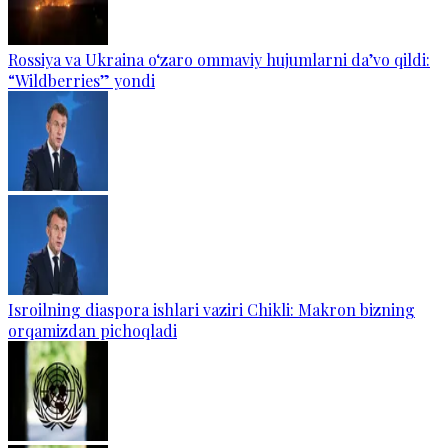
Rossiya va Ukraina o‘zaro ommaviy hujumlarni da’vo qildi:
“Wildberries” yondi
Isroilning diaspora ishlari vaziri Chikli: Makron bizning
orqamizdan pichoqladi