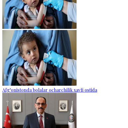
Afg‘onistonda bolalar ocharchilik xavfi ostida