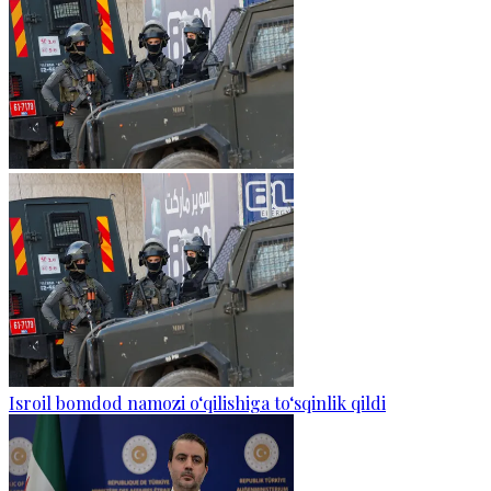
Isroil bomdod namozi o‘qilishiga to‘sqinlik qildi