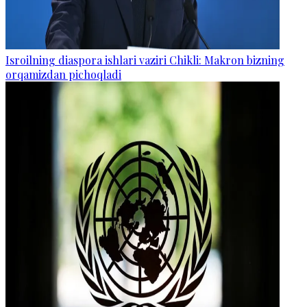
Isroilning diaspora ishlari vaziri Chikli: Makron bizning
orqamizdan pichoqladi