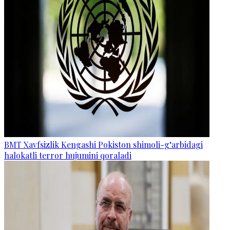
BMT Xavfsizlik Kengashi Pokiston shimoli-g‘arbidagi
halokatli terror hujumini qoraladi