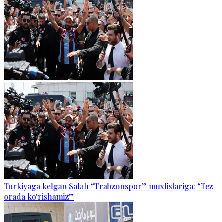
Turkiyaga kelgan Salah “Trabzonspor” muxlislariga: “Tez
orada ko‘rishamiz”