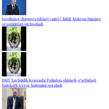
Isroilning diaspora ishlari vaziri Chikli: Makron bizning
orqamizdan pichoqladi
BMT Xavfsizlik Kengashi Pokiston shimoli-g‘arbidagi
halokatli terror hujumini qoraladi