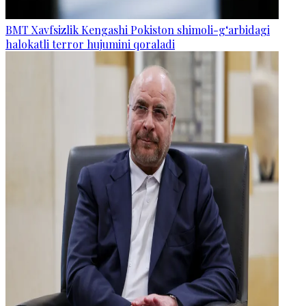
BMT Xavfsizlik Kengashi Pokiston shimoli-g‘arbidagi
halokatli terror hujumini qoraladi