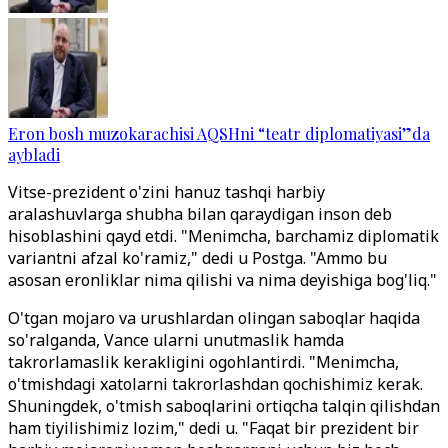
Eron bosh muzokarachisi AQSHni “teatr diplomatiyasi”da
aybladi
Vitse-prezident o'zini hanuz tashqi harbiy
aralashuvlarga shubha bilan qaraydigan inson deb
hisoblashini qayd etdi. "Menimcha, barchamiz diplomatik
variantni afzal ko'ramiz," dedi u Postga. "Ammo bu
asosan eronliklar nima qilishi va nima deyishiga bog'liq."
O'tgan mojaro va urushlardan olingan saboqlar haqida
so'ralganda, Vance ularni unutmaslik hamda
takrorlamaslik kerakligini ogohlantirdi. "Menimcha,
o'tmishdagi xatolarni takrorlashdan qochishimiz kerak.
Shuningdek, o'tmish saboqlarini ortiqcha talqin qilishdan
ham tiyilishimiz lozim," dedi u. "Faqat bir prezident bir