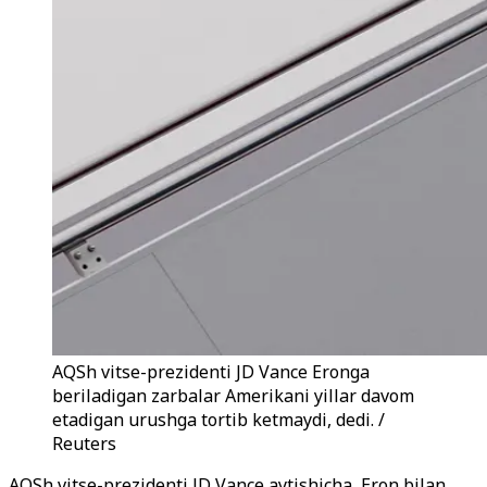
AQSh vitse-prezidenti JD Vance Eronga
beriladigan zarbalar Amerikani yillar davom
etadigan urushga tortib ketmaydi, dedi. /
Reuters
AQSh vitse-prezidenti JD Vance aytishicha, Eron bilan