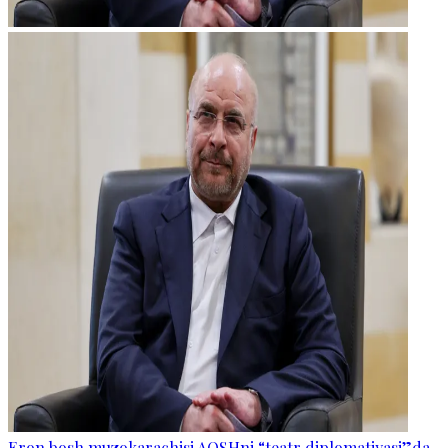
Eron bosh muzokarachisi AQSHni “teatr diplomatiyasi”da