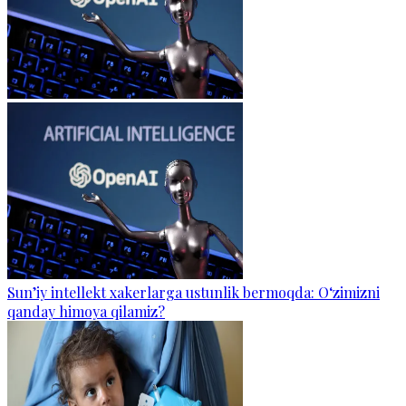
Sun’iy intellekt xakerlarga ustunlik bermoqda: O‘zimizni
qanday himoya qilamiz?