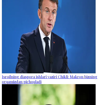
Isroilning diaspora ishlari vaziri Chikli: Makron bizning
orqamizdan pichoqladi