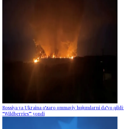
Rossiya va Ukraina o‘zaro ommaviy hujumlarni da’vo qildi:
“Wildberries” yondi