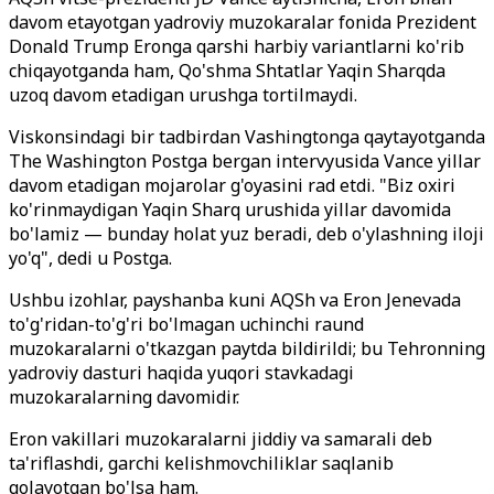
davom etayotgan yadroviy muzokaralar fonida Prezident
Donald Trump Eronga qarshi harbiy variantlarni ko'rib
chiqayotganda ham, Qo'shma Shtatlar Yaqin Sharqda
uzoq davom etadigan urushga tortilmaydi.
Viskonsindagi bir tadbirdan Vashingtonga qaytayotganda
The Washington Postga bergan intervyusida Vance yillar
davom etadigan mojarolar g'oyasini rad etdi. "Biz oxiri
ko'rinmaydigan Yaqin Sharq urushida yillar davomida
bo'lamiz — bunday holat yuz beradi, deb o'ylashning iloji
yo'q", dedi u Postga.
Ushbu izohlar, payshanba kuni AQSh va Eron Jenevada
to'g'ridan-to'g'ri bo'lmagan uchinchi raund
muzokaralarni o'tkazgan paytda bildirildi; bu Tehronning
yadroviy dasturi haqida yuqori stavkadagi
muzokaralarning davomidir.
Eron vakillari muzokaralarni jiddiy va samarali deb
ta'riflashdi, garchi kelishmovchiliklar saqlanib
qolayotgan bo'lsa ham.