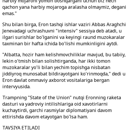
harbiy mojaroni yomon boshqargani uchun biz hech
qachon yana harbiy mojaroga aralasha olmaymiz, degani
emas."
Shu bilan birga, Eron tashqi ishlar vaziri Abbas Araghchi
Jenevadagi uchrashuvni "intensiv" sessiya deb atadi, u
ilgari surishlar bo'lganini va keyingi raund muzokaralar
taxminan bir hafta ichida bo'lishi mumkinligini aytdi.
"Albatta, hozir ham kelishmovchiliklar mavjud, bu tabiiy,
lekin o'tmish bilan solishtirganda, har ikki tomon
muzokaralar yo'li bilan yechim topishga nisbatan
jiddiyroq munosabat bildirayotgani ko'rinmoqda," dedi u
Eron davlat ommaviy axborot vositalariga bergan
intervyusida.
Trampning "State of the Union" nutqi Eronning raketa
dasturi va yadroviy intilishlariga oid xavotirlarni
kuchaytirdi, garchi rasmiylar diplomatiyani davom
ettirishda davom etayotgan bo'lsa ham.
TAVSIYA ETILADI