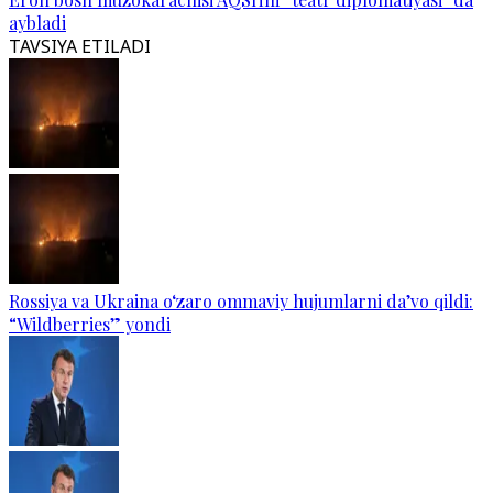
aybladi
TAVSIYA ETILADI
Rossiya va Ukraina o‘zaro ommaviy hujumlarni da’vo qildi:
“Wildberries” yondi