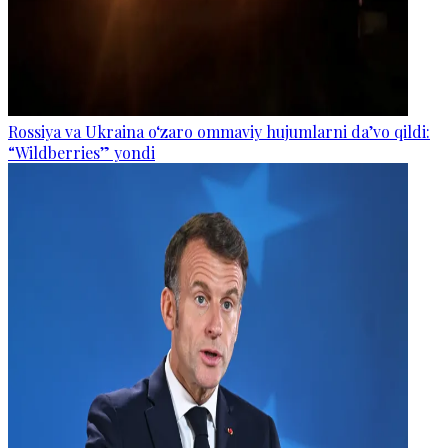
Rossiya va Ukraina o‘zaro ommaviy hujumlarni da’vo qildi:
“Wildberries” yondi