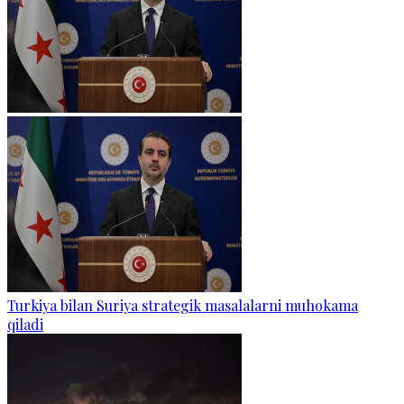
Turkiya bilan Suriya strategik masalalarni muhokama
qiladi