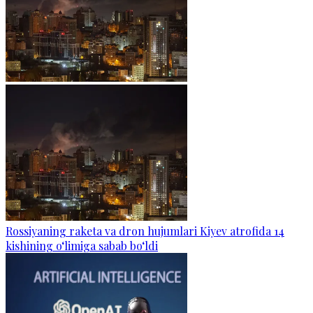
Rossiyaning raketa va dron hujumlari Kiyev atrofida 14
kishining o‘limiga sabab bo‘ldi