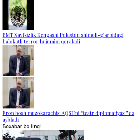
BMT Xavfsizlik Kengashi Pokiston shimoli-g‘arbidagi
halokatli terror hujumini qoraladi
Eron bosh muzokarachisi AQSHni “teatr diplomatiyasi”da
aybladi
Boxabar bo'ling!