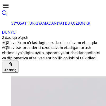
SIYOSAT
TURKIYA
MADANIYAT
BU QIZIQ
FIKR
DUNYO
2 daqiqa o'qish
AQSh va Eron o'rtasidagi muzokaralar davom etmoqda
AQSh vitse-prezidenti uzoq davom etadigan urush
ehtimoli yo'qligini aytib, operatsiyalar cheklanganligini
va diplomatiya afzal variant bo'lib qolishini ta'kidladi.
Ulashing