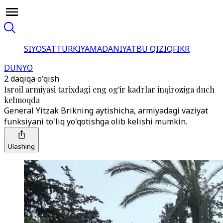
SIYOSAT
TURKIYA
MADANIYAT
BU QIZIQ
FIKR
DUNYO
2 daqiqa o'qish
Isroil armiyasi tarixdagi eng og'ir kadrlar inqiroziga duch
kelmoqda
General Yitzak Brikning aytishicha, armiyadagi vaziyat
funksiyani to'liq yo'qotishga olib kelishi mumkin.
Ulashing