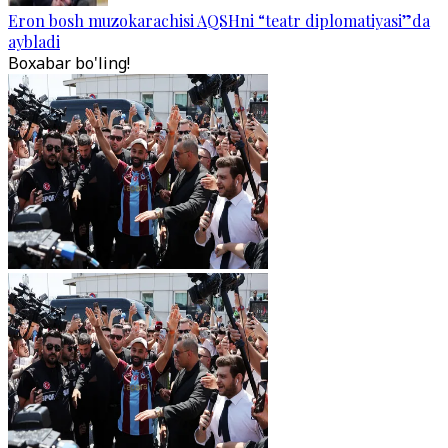
Eron bosh muzokarachisi AQSHni “teatr diplomatiyasi”da
aybladi
Boxabar bo'ling!