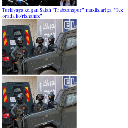
Turkiyaga kelgan Salah “Trabzonspor” muxlislariga: “Tez
orada ko‘rishamiz”