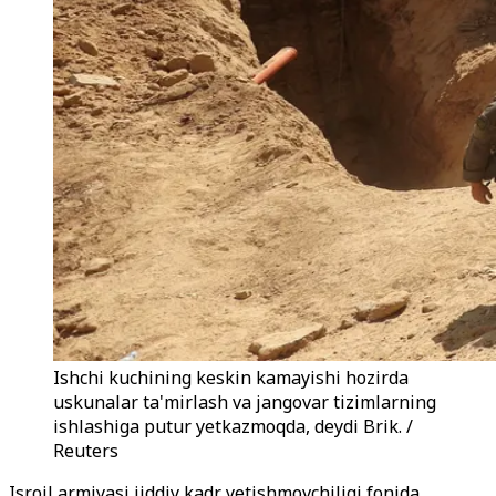
Ishchi kuchining keskin kamayishi hozirda
uskunalar ta'mirlash va jangovar tizimlarning
ishlashiga putur yetkazmoqda, deydi Brik. /
Reuters
Isroil armiyasi jiddiy kadr yetishmovchiligi fonida