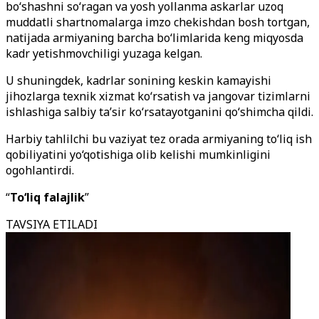
bo‘shashni so‘ragan va yosh yollanma askarlar uzoq
muddatli shartnomalarga imzo chekishdan bosh tortgan,
natijada armiyaning barcha bo‘limlarida keng miqyosda
kadr yetishmovchiligi yuzaga kelgan.
U shuningdek, kadrlar sonining keskin kamayishi
jihozlarga texnik xizmat ko‘rsatish va jangovar tizimlarni
ishlashiga salbiy ta’sir ko‘rsatayotganini qo‘shimcha qildi.
Harbiy tahlilchi bu vaziyat tez orada armiyaning to‘liq ish
qobiliyatini yo‘qotishiga olib kelishi mumkinligini
ogohlantirdi.
“
To‘liq falajlik
”
TAVSIYA ETILADI