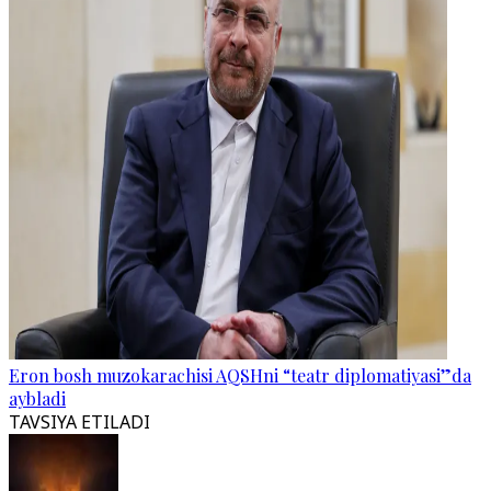
Eron bosh muzokarachisi AQSHni “teatr diplomatiyasi”da
aybladi
TAVSIYA ETILADI