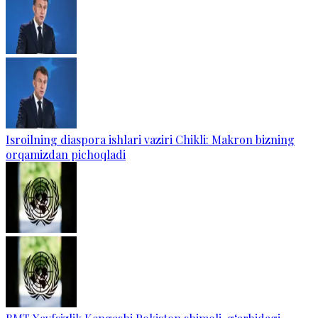
Isroilning diaspora ishlari vaziri Chikli: Makron bizning
orqamizdan pichoqladi