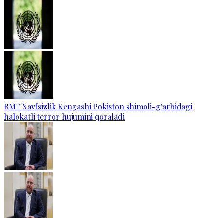
BMT Xavfsizlik Kengashi Pokiston shimoli-g‘arbidagi
halokatli terror hujumini qoraladi