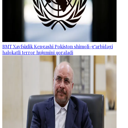
BMT Xavfsizlik Kengashi Pokiston shimoli-g‘arbidagi
halokatli terror hujumini qoraladi