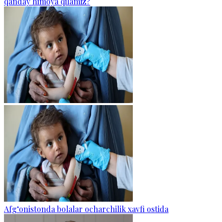
qanday himoya qilamiz?
Afg‘onistonda bolalar ocharchilik xavfi ostida