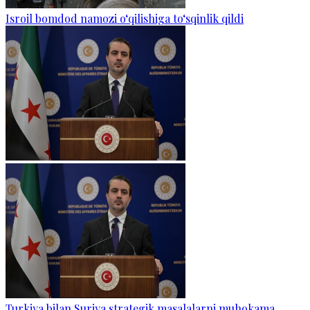
Isroil bomdod namozi o‘qilishiga to‘sqinlik qildi
Turkiya bilan Suriya strategik masalalarni muhokama