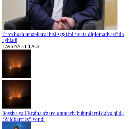
Eron bosh muzokarachisi AQSHni “teatr diplomatiyasi”da
aybladi
TAVSIYA ETILADI
Rossiya va Ukraina o‘zaro ommaviy hujumlarni da’vo qildi:
“Wildberries” yondi