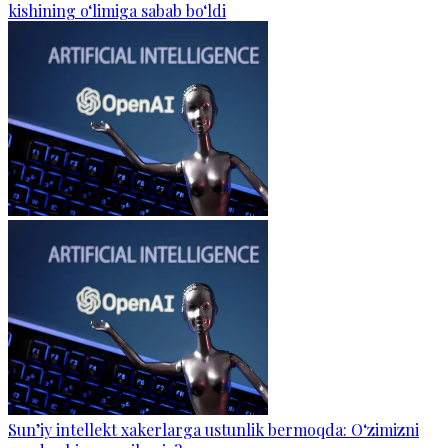
kishining o‘limiga sabab bo‘ldi
Sun’iy intellekt xakerlarga ustunlik bermoqda: O‘zimizni