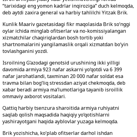
“tarixidagi eng yomon kadrlar inqiroziga” duch kelmoqda,
deb aytdi zaxira general va harbiy tahlilchi Yitzak Brik.
Kunlik Maariv gazetasidagi fikr maqolasida Brik so‘nggi
oylar ichida minglab ofitserlar va no-komissiyalangan
xizmatchilar chaqiriqlardan bosh tortib yoki
shartnomalarini yangilamaslik orqali xizmatdan bo‘yin
tovlashganini yozdi.
Isroilning G‘azodagi genotsid urushining ikki yilligi
davomida armiya 923 nafar askarni yo‘qotdi va 6 399
nafar jarohatlandi, taxminan 20 000 nafar soldat esa
travma bilan bog‘liq stressdan aziyat chekmoqda, deb
xabar beradi armiya ma’lumotlariga tayanib isroillik
ommaviy axborot vositalari.
Qattiq harbiy tsenzura sharoitida armiya ruhiyatni
saqlab qolish maqsadida haqiqiy yo‘qotishlarni
yashirayotgani haqida ayblovlar yuzaga kelmoqda.
Brik yozishicha, ko‘plab ofitserlar darhol ishdan