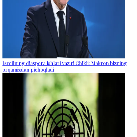
Isroilning diaspora ishlari vaziri Chikli: Makron bizning
orqamizdan pichoqladi