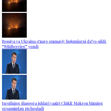
Rossiya va Ukraina o‘zaro ommaviy hujumlarni da’vo qildi:
“Wildberries” yondi
Isroilning diaspora ishlari vaziri Chikli: Makron bizning
orqamizdan pichoqladi