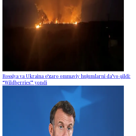
Rossiya va Ukraina o‘zaro ommaviy hujumlarni da’vo qildi:
“Wildberries” yondi