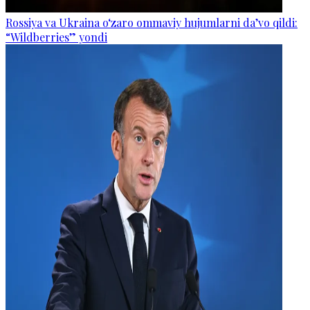
Rossiya va Ukraina o‘zaro ommaviy hujumlarni da’vo qildi:
“Wildberries” yondi