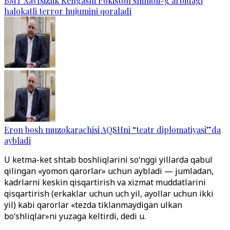
BMT Xavfsizlik Kengashi Pokiston shimoli-g‘arbidagi
halokatli terror hujumini qoraladi
Eron bosh muzokarachisi AQSHni “teatr diplomatiyasi”da
aybladi
U ketma-ket shtab boshliqlarini so‘nggi yillarda qabul
qilingan «yomon qarorlar» uchun aybladi — jumladan,
kadrlarni keskin qisqartirish va xizmat muddatlarini
qisqartirish (erkaklar uchun uch yil, ayollar uchun ikki
yil) kabi qarorlar «tezda tiklanmaydigan ulkan
bo‘shliqlar»ni yuzaga keltirdi, dedi u.