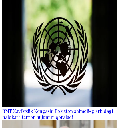
BMT Xavfsizlik Kengashi Pokiston shimoli-g‘arbidagi
halokatli terror hujumini qoraladi