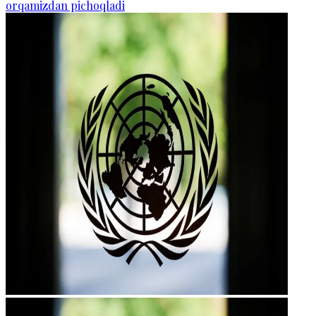
orqamizdan pichoqladi