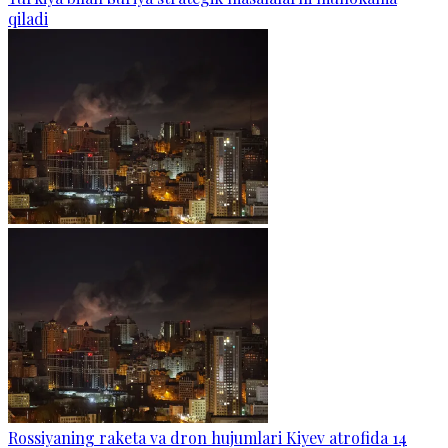
qiladi
Rossiyaning raketa va dron hujumlari Kiyev atrofida 14