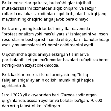
Brikning so‘zlariga ko‘ra, bu bo‘shliqlar tajribali
mutaxassislarni xizmatdan siqib chiqardi va sezgir
rollarda malakasiz xodimlarni qoldirib, ular hozirgi jang
maydonining chaqiriqlariga javob bera olmaydi.
Brik armiyaning kadrlar bo‘limi yillar davomida
“professionalizm yoki mas’uliyatsiz” ishlaganini va inson
resurslarini boshqarish hamda ehtiyojlarni baholashdagi
asosiy muammolarni e’tiborsiz qoldirganini aytdi.
U qo‘shimcha qildi: armiya eskirgan tizimlar va
parchalanib ketgan ma’lumotlar bazalari tufayli «axborot
ko‘rligi»dan aziyat chekmoqda.
Brik kadrlar inqirozi Isroil armiyasining “to‘liq
falajlanishiga” aylanib qolishi mumkinligi haqida
ogohlantirdi.
Isroil 2023 yil oktyabridan beri G‘azoda sodir etgan
qirg‘inlarida, asosan ayollar va bolalar bo‘lgan, 70 000
dan ortiq falastinlikni o‘ldirgan.