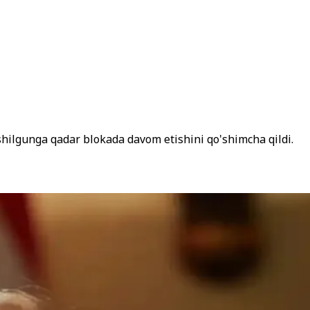
shilgunga qadar blokada davom etishini qo'shimcha qildi.