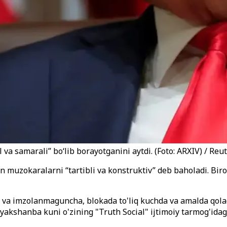
 samarali” bo‘lib borayotganini aytdi. (Foto: ARXIV) / Reu
 muzokaralarni “tartibli va konstruktiv” deb baholadi. Bir
cha va imzolanmaguncha, blokada to'liq kuchda va amalda qol
yakshanba kuni o'zining "Truth Social" ijtimoiy tarmog'idagi