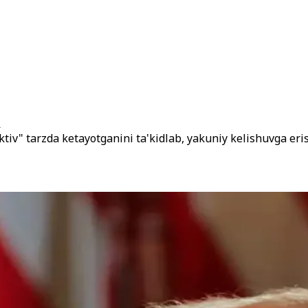
i
tiv" tarzda ketayotganini ta'kidlab, yakuniy kelishuvga eri