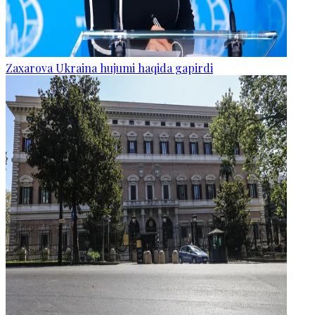
Zaxarova Ukraina hujumi haqida gapirdi