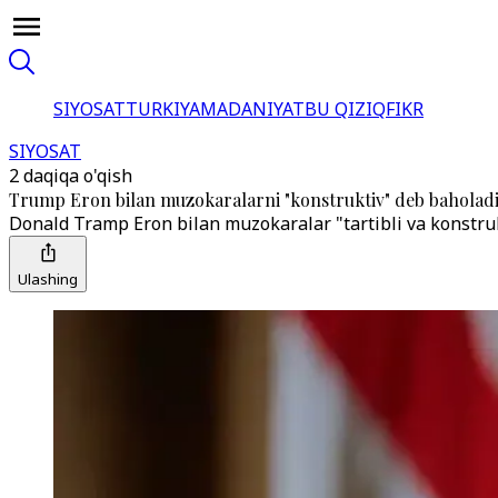
SIYOSAT
TURKIYA
MADANIYAT
BU QIZIQ
FIKR
SIYOSAT
2 daqiqa o'qish
Trump Eron bilan muzokaralarni "konstruktiv" deb baholad
Donald Tramp Eron bilan muzokaralar "tartibli va konstruk
Ulashing