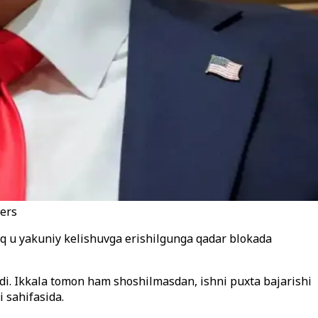
ters
oq u yakuniy kelishuvga erishilgunga qadar blokada
adi. Ikkala tomon ham shoshilmasdan, ishni puxta bajarishi
 sahifasida.