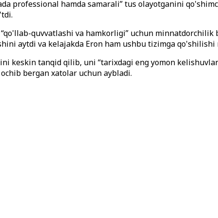
a professional hamda samarali” tus olayotganini qo'shimch
tdi.
qo'llab-quvvatlashi va hamkorligi” uchun minnatdorchilik b
hini aytdi va kelajakda Eron ham ushbu tizimga qo'shilishi
ini keskin tanqid qilib, uni “tarixdagi eng yomon kelishuvl
l ochib bergan xatolar uchun aybladi.