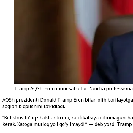
Tramp AQSh-Eron munosabatlari “ancha professional va
AQSh prezidenti Donald Tramp Eron bilan olib borilayotgan
saqlanib qolishini ta’kidladi.
“Kelishuv to'liq shakllantirilib, ratifikatsiya qilinmagun
kerak. Xatoga mutloq yo'l qo'yilmaydi!” — deb yozdi Tramp 