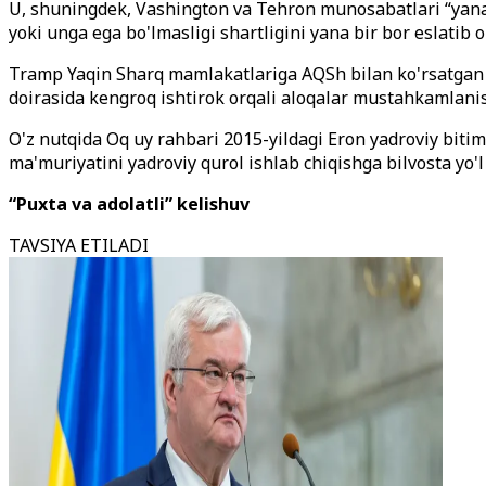
U, shuningdek, Vashington va Tehron munosabatlari “yanad
yoki unga ega bo'lmasligi shartligini yana bir bor eslatib o'
Tramp Yaqin Sharq mamlakatlariga AQSh bilan ko'rsatgan “
doirasida kengroq ishtirok orqali aloqalar mustahkamlanis
O'z nutqida Oq uy rahbari 2015-yildagi Eron yadroviy bitim
ma'muriyatini yadroviy qurol ishlab chiqishga bilvosta yo'
“Puxta va adolatli” kelishuv
TAVSIYA ETILADI