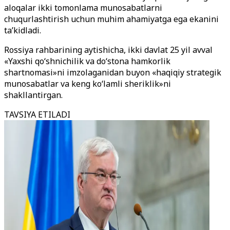
aloqalar ikki tomonlama munosabatlarni
chuqurlashtirish uchun muhim ahamiyatga ega ekanini
ta’kidladi.
Rossiya rahbarining aytishicha, ikki davlat 25 yil avval
«Yaxshi qo‘shnichilik va do‘stona hamkorlik
shartnomasi»ni imzolaganidan buyon «haqiqiy strategik
munosabatlar va keng ko‘lamli sheriklik»ni
shakllantirgan.
TAVSIYA ETILADI