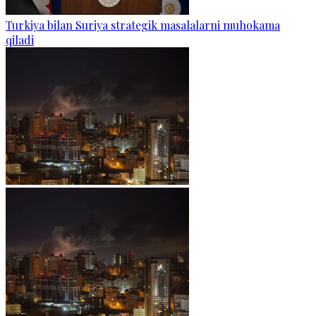
Turkiya bilan Suriya strategik masalalarni muhokama
qiladi