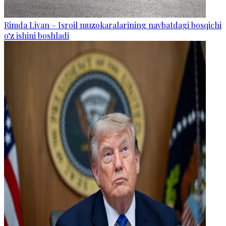
Rimda Livan – Isroil muzokaralarining navbatdagi bosqichi
o‘z ishini boshladi