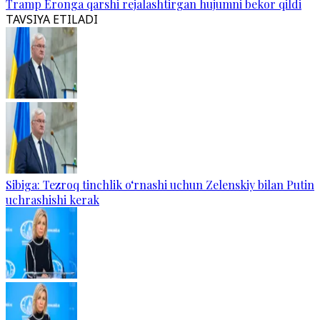
Tramp Eronga qarshi rejalashtirgan hujumni bekor qildi
TAVSIYA ETILADI
Sibiga: Tezroq tinchlik o‘rnashi uchun Zelenskiy bilan Putin
uchrashishi kerak