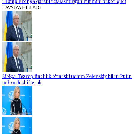
Tramp Eronga qarshi rejalashtirgan hujumni bekor qildi
TAVSIYA ETILADI
Sibiga: Tezroq tinchlik o‘rnashi uchun Zelenskiy bilan Putin
uchrashishi kerak