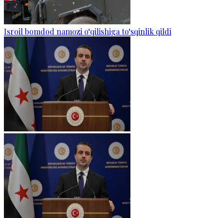
Isroil bomdod namozi o‘qilishiga to‘sqinlik qildi