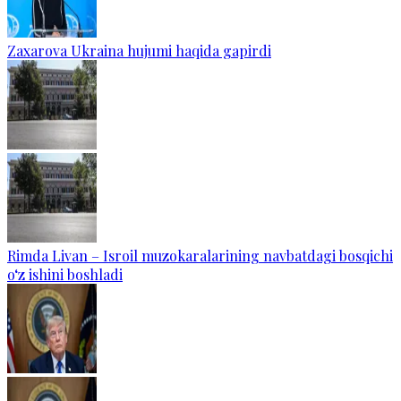
Zaxarova Ukraina hujumi haqida gapirdi
Rimda Livan – Isroil muzokaralarining navbatdagi bosqichi
o‘z ishini boshladi