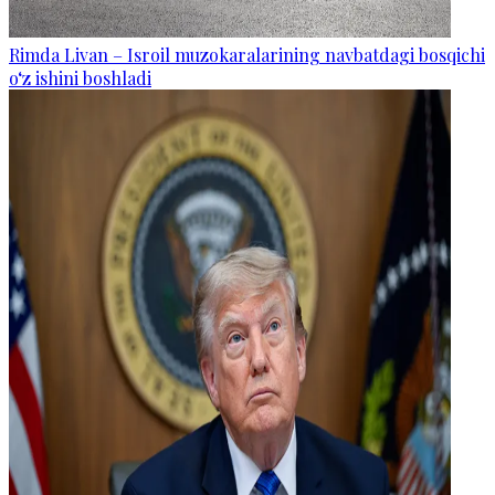
Rimda Livan – Isroil muzokaralarining navbatdagi bosqichi
o‘z ishini boshladi