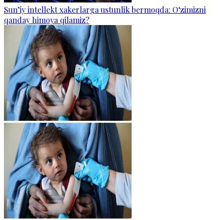
Sun’iy intellekt xakerlarga ustunlik bermoqda: O‘zimizni
qanday himoya qilamiz?