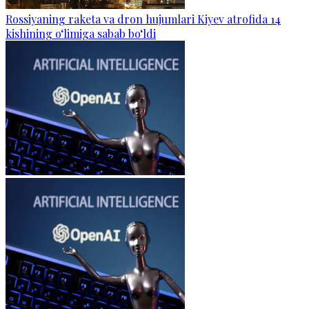
Rossiyaning raketa va dron hujumlari Kiyev atrofida 14
kishining o‘limiga sabab bo‘ldi