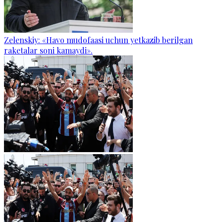
Zelenskiy: «Havo mudofaasi uchun yetkazib berilgan
raketalar soni kamaydi».