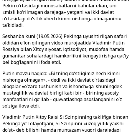
Pekin o‘rtasidagi munosabatlarni baholar ekan, uni
«misli ko‘rilmagan darajaga» yetgani va ikki davlat
o‘rtasidagi do‘stlik «hech kimni nishonga olmaganini»
ta’kidladi.
Seshanba kuni (19.05.2026) Pekinga uyushtirilgan safari
oldidan e’lon qilingan video murojaatida Vladimir Putin
Rossiya bilan Xitoy siyosat, iqtisodiyot, mudofaa hamda
gumanitar sohalardagi hamkorlikni kengaytirishga qat’iy
bel bog‘laganini ifoda etdi.
Putin mavzu haqida: «Bizning do‘stligimiz hech kimni
nishonga olmagan», - dedi va ikki davlat o‘rtasidagi
aloqalar «o‘zaro tushunish va ishonch»ga; shuningdek
mustaqillik va davlat birligi kabi bir - birining asosiy
manfaatlarini qo‘llab - quvvatlashga asoslanganini o‘z
so‘ziga ilova etdi.
Vladimir Putin Xitoy Raisi Si Szinpinning taklifiga binoan
Pekinga yo‘l olayotgani, Si Szinpinni «uzoq yillik yaxshi
do‘st» deb bilishi hamda muntazam yuqori darajadagi