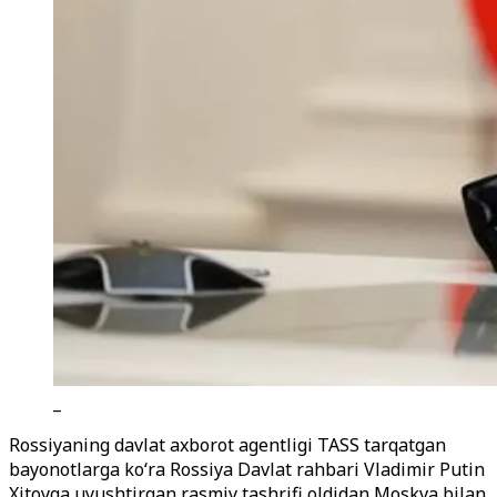
_
Rossiyaning davlat axborot agentligi TASS tarqatgan
bayonotlarga ko‘ra Rossiya Davlat rahbari Vladimir Putin
Xitoyga uyushtirgan rasmiy tashrifi oldidan Moskva bilan