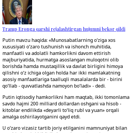
Tramp Eronga qarshi rejalashtirgan hujumni bekor qildi
Putin mavzu haqida: «Munosabatlarning o‘ziga xos
xususiyati o‘zaro tushunish va ishonch muhitida,
manfaatli va adolatli hamkorlikni davom ettirish
majburiyatida, hurmatga asoslangan muloqotni olib
borishda hamda mustaqillik va davlat birligini himoya
qilishni o‘z ichiga olgan holda har ikki mamlakatning
asosiy manfaatlariga taalluqli masalalarda bir - birini
qo‘llab - quvvatlashda namoyon bo‘ladi» - dedi.
Putin iqtisodiy hamkorlikni ham maqtab, ikki tomonlama
savdo hajmi 200 milliard dollardan oshgani va hisob -
kitoblar endilikda «deyarli to‘liq rubl va yuan» orqali
amalga oshirilayotganini qayd etdi.
U o‘zaro vizasiz tartib joriy etilganini mamnuniyat bilan