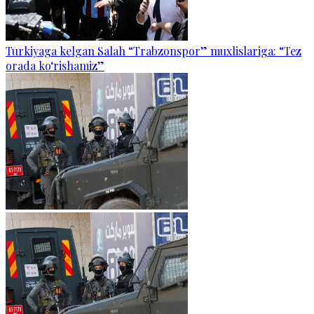
Turkiyaga kelgan Salah “Trabzonspor” muxlislariga: “Tez
orada ko‘rishamiz”