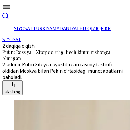
SIYOSAT
TURKIYA
MADANIYAT
BU QIZIQ
FIKR
SIYOSAT
2 daqiqa o'qish
Putin: Rossiya - Xitoy do'stligi hech kimni nishonga
olmagan
Vladimir Putin Xitoyga uyushtirgan rasmiy tashrifi
oldidan Moskva bilan Pekin o‘rtasidagi munosabatlarni
baholadi.
Ulashing