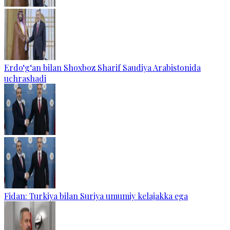
Erdo‘g‘an bilan Shoxboz Sharif Saudiya Arabistonida
uchrashadi
Fidan: Turkiya bilan Suriya umumiy kelajakka ega