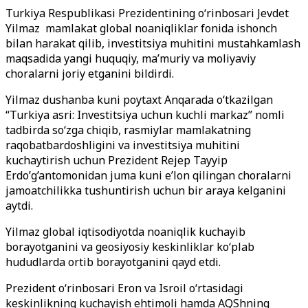
Turkiya Respublikasi Prezidentining o‘rinbosari Jevdet
Yilmaz mamlakat global noaniqliklar fonida ishonch
bilan harakat qilib, investitsiya muhitini mustahkamlash
maqsadida yangi huquqiy, ma’muriy va moliyaviy
choralarni joriy etganini bildirdi.
Yilmaz dushanba kuni poytaxt Anqarada o‘tkazilgan
“Turkiya asri: Investitsiya uchun kuchli markaz” nomli
tadbirda so‘zga chiqib, rasmiylar mamlakatning
raqobatbardoshligini va investitsiya muhitini
kuchaytirish uchun Prezident Rejep Tayyip
Erdo’g’antomonidan juma kuni e’lon qilingan choralarni
jamoatchilikka tushuntirish uchun bir araya kelganini
aytdi.
Yilmaz global iqtisodiyotda noaniqlik kuchayib
borayotganini va geosiyosiy keskinliklar ko‘plab
hududlarda ortib borayotganini qayd etdi.
Prezident o‘rinbosari Eron va Isroil o‘rtasidagi
keskinlikning kuchayish ehtimoli hamda AQShning