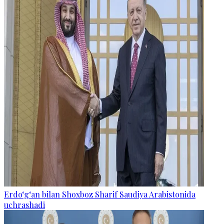
Erdo‘g‘an bilan Shoxboz Sharif Saudiya Arabistonida
uchrashadi