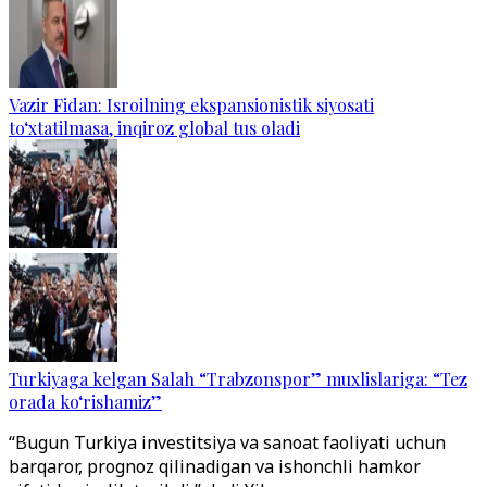
Vazir Fidan: Isroilning ekspansionistik siyosati
to‘xtatilmasa, inqiroz global tus oladi
Turkiyaga kelgan Salah “Trabzonspor” muxlislariga: “Tez
orada ko‘rishamiz”
“Bugun Turkiya investitsiya va sanoat faoliyati uchun
barqaror, prognoz qilinadigan va ishonchli hamkor