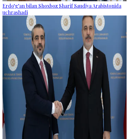
Erdo‘g‘an bilan Shoxboz Sharif Saudiya Arabistonida
uchrashadi