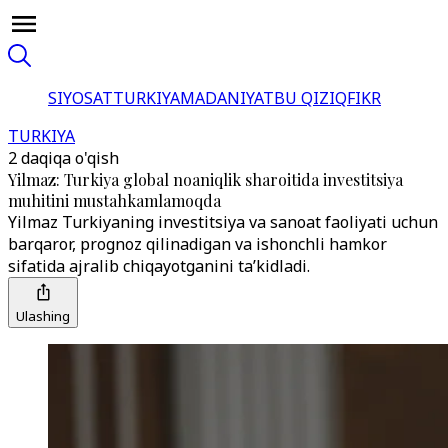
SIYOSAT
TURKIYA
MADANIYAT
BU QIZIQ
FIKR
TURKIYA
2 daqiqa o'qish
Yilmaz: Turkiya global noaniqlik sharoitida investitsiya
muhitini mustahkamlamoqda
Yilmaz Turkiyaning investitsiya va sanoat faoliyati uchun
barqaror, prognoz qilinadigan va ishonchli hamkor
sifatida ajralib chiqayotganini ta’kidladi.
Ulashing