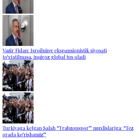
Vazir Fidan: Isroilning ekspansionistik siyosati
to‘xtatilmasa, inqiroz global tus oladi
Turkiyaga kelgan Salah “Trabzonspor” muxlislariga: “Tez
orada ko‘rishamiz”