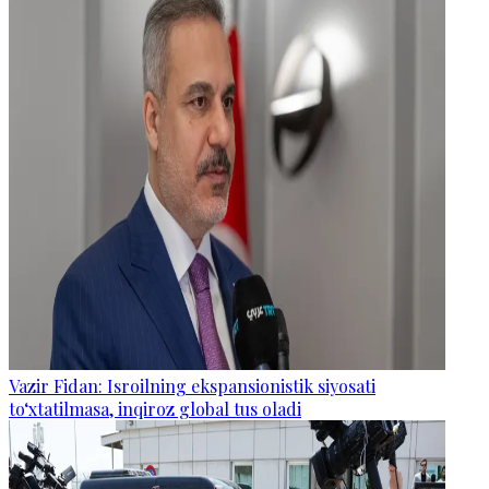
Vazir Fidan: Isroilning ekspansionistik siyosati
to‘xtatilmasa, inqiroz global tus oladi