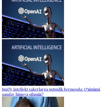
Sun’iy intellekt xakerlarga ustunlik bermoqda: O‘zimizni
qanday himoya qilamiz?