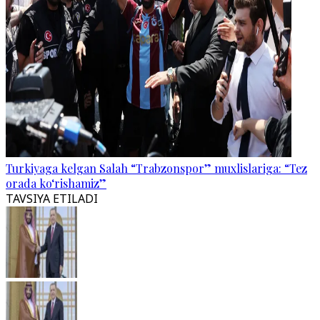
Turkiyaga kelgan Salah “Trabzonspor” muxlislariga: “Tez
orada ko‘rishamiz”
TAVSIYA ETILADI