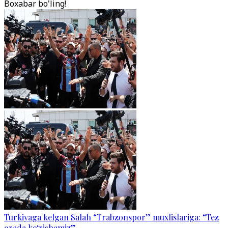
Boxabar bo'ling!
Turkiyaga kelgan Salah “Trabzonspor” muxlislariga: “Tez
orada ko‘rishamiz”