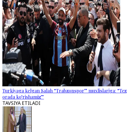
Turkiyaga kelgan Salah “Trabzonspor” muxlislariga: “Tez
orada ko‘rishamiz”
TAVSIYA ETILADI