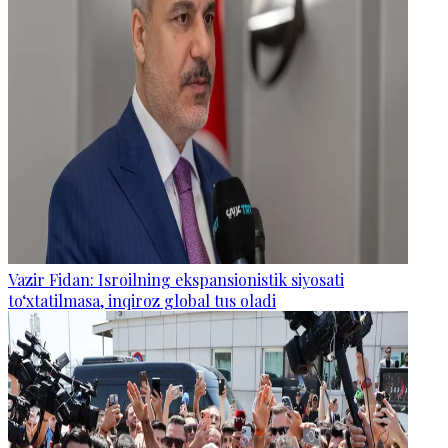
Vazir Fidan: Isroilning ekspansionistik siyosati
to‘xtatilmasa, inqiroz global tus oladi