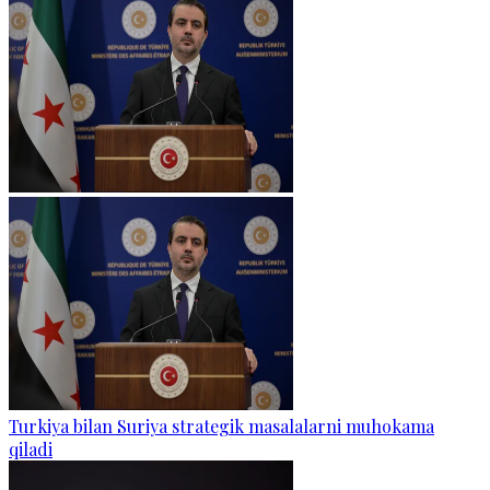
Turkiya bilan Suriya strategik masalalarni muhokama
qiladi