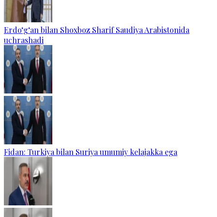
Erdo‘g‘an bilan Shoxboz Sharif Saudiya Arabistonida
uchrashadi
Fidan: Turkiya bilan Suriya umumiy kelajakka ega