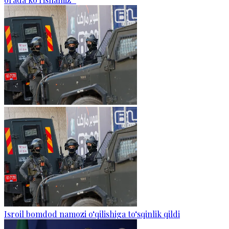
Isroil bomdod namozi o‘qilishiga to‘sqinlik qildi