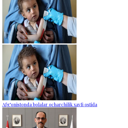
Afg‘onistonda bolalar ocharchilik xavfi ostida