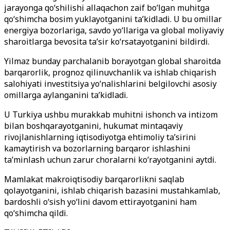
jarayonga qo‘shilishi allaqachon zaif bo‘lgan muhitga
qo‘shimcha bosim yuklayotganini ta’kidladi. U bu omillar
energiya bozorlariga, savdo yo‘llariga va global moliyaviy
sharoitlarga bevosita ta’sir ko‘rsatayotganini bildirdi.
Yilmaz bunday parchalanib borayotgan global sharoitda
barqarorlik, prognoz qilinuvchanlik va ishlab chiqarish
salohiyati investitsiya yo‘nalishlarini belgilovchi asosiy
omillarga aylanganini ta’kidladi.
U Turkiya ushbu murakkab muhitni ishonch va intizom
bilan boshqarayotganini, hukumat mintaqaviy
rivojlanishlarning iqtisodiyotga ehtimoliy ta’sirini
kamaytirish va bozorlarning barqaror ishlashini
ta’minlash uchun zarur choralarni ko‘rayotganini aytdi.
Mamlakat makroiqtisodiy barqarorlikni saqlab
qolayotganini, ishlab chiqarish bazasini mustahkamlab,
bardoshli o‘sish yo‘lini davom ettirayotganini ham
qo‘shimcha qildi.