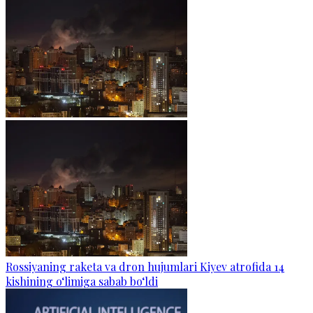
Rossiyaning raketa va dron hujumlari Kiyev atrofida 14
kishining o‘limiga sabab bo‘ldi