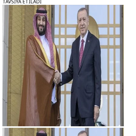
TAVSIYA ETILADI