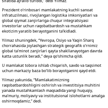
sifatida ajralib turibdi,” dedi Yilmaz.
Prezident o‘rinbosari mamlakatning kuchli sanoat
infratuzilmasi, rivojlangan logistika imkoniyatlari va
global qiymat zanjirlariga chuqur integratsiyasi
investorlar uchun raqobatbardosh va mustahkam
ekotizim yaratib berayotganini ta’kidladi.
Yilmaz shuningdek, “Yevropa, Osiyo va Yaqin Sharq
chorrahasida joylashgan strategik geografik o‘rnimiz
global ta’minot zanjirlari qayta shakllanayotgan davrda
katta ustunlik beradi,” deya qo‘shimcha qildi.
U mamlakat tobora ishlab chiqarish, savdo va taqsimot
uchun markaziy baza bo‘lib borayotganini qayd etdi.
Yilmaz yakunida, “Mamlakatimizning
raqobatbardoshligini oshirish va investitsiya muhitini
yanada mustahkamlash maqsadida yangi huquqiy,
ma’muriy, moliyaviy va institutsional islohotlarni amalga
oshirmoqdamiz,” dedi.