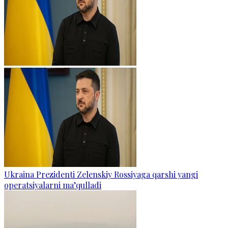
Ukraina Prezidenti Zelenskiy Rossiyaga qarshi yangi
operatsiyalarni ma’qulladi