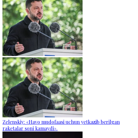
Zelenskiy: «Havo mudofaasi uchun yetkazib berilgan
raketalar soni kamaydi».