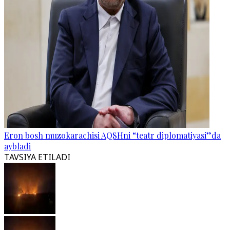
Eron bosh muzokarachisi AQSHni “teatr diplomatiyasi”da
aybladi
TAVSIYA ETILADI