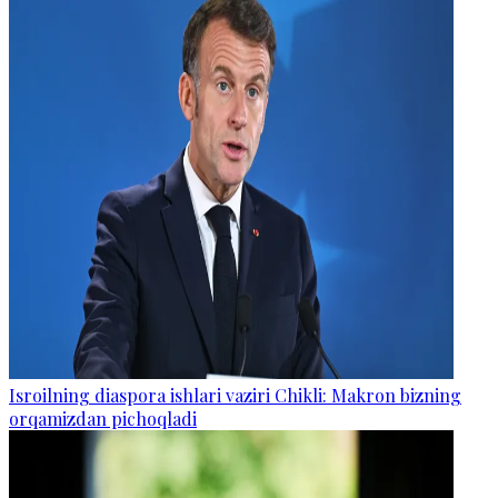
Isroilning diaspora ishlari vaziri Chikli: Makron bizning
orqamizdan pichoqladi