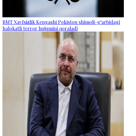
BMT Xavfsizlik Kengashi Pokiston shimoli-g‘arbidagi
halokatli terror hujumini qoraladi