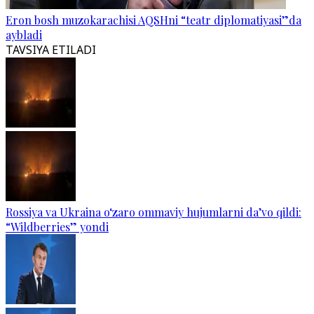
Eron bosh muzokarachisi AQSHni “teatr diplomatiyasi”da
aybladi
TAVSIYA ETILADI
Rossiya va Ukraina o‘zaro ommaviy hujumlarni da’vo qildi:
“Wildberries” yondi