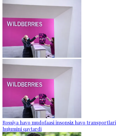
Rossiya havo mudofaasi insonsiz havo transportlari
hujumini qaytardi