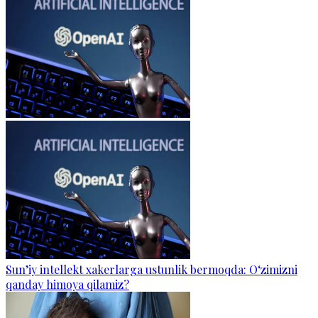
Sun’iy intellekt xakerlarga ustunlik bermoqda: O‘zimizni
qanday himoya qilamiz?