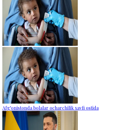
Afg‘onistonda bolalar ocharchilik xavfi ostida