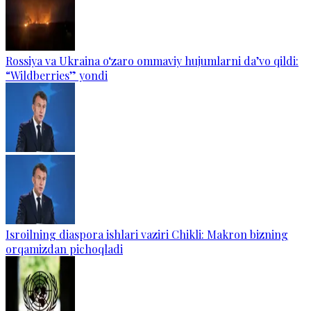
Rossiya va Ukraina o‘zaro ommaviy hujumlarni da’vo qildi:
“Wildberries” yondi
Isroilning diaspora ishlari vaziri Chikli: Makron bizning
orqamizdan pichoqladi