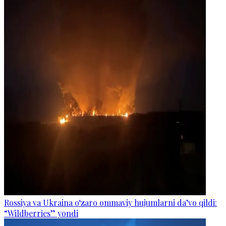
Rossiya va Ukraina o‘zaro ommaviy hujumlarni da’vo qildi:
“Wildberries” yondi