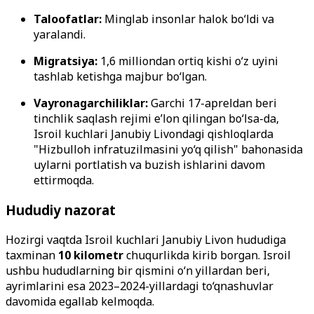
Taloofatlar:
Minglab insonlar halok bo‘ldi va
yaralandi.
Migratsiya:
1,6 milliondan ortiq kishi o‘z uyini
tashlab ketishga majbur bo‘lgan.
Vayronagarchiliklar:
Garchi 17-apreldan beri
tinchlik saqlash rejimi e’lon qilingan bo‘lsa-da,
Isroil kuchlari Janubiy Livondagi qishloqlarda
"Hizbulloh infratuzilmasini yo‘q qilish" bahonasida
uylarni portlatish va buzish ishlarini davom
ettirmoqda.
Hududiy nazorat
Hozirgi vaqtda Isroil kuchlari Janubiy Livon hududiga
taxminan
10 kilometr
chuqurlikda kirib borgan. Isroil
ushbu hududlarning bir qismini o‘n yillardan beri,
ayrimlarini esa 2023–2024-yillardagi to‘qnashuvlar
davomida egallab kelmoqda.