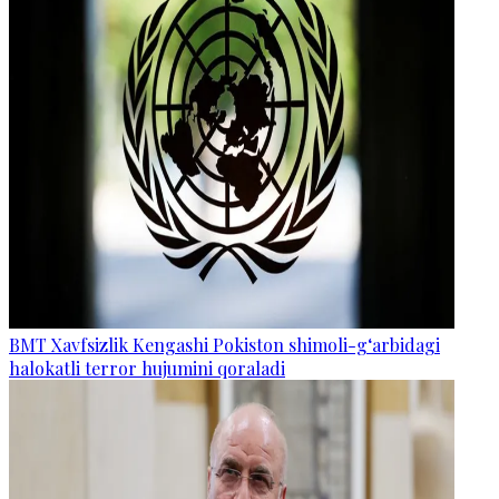
BMT Xavfsizlik Kengashi Pokiston shimoli-g‘arbidagi
halokatli terror hujumini qoraladi