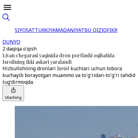
SIYOSAT
TURKIYA
MADANIYAT
BU QIZIQ
FIKR
DUNYO
2 daqiqa o'qish
Livan chegarasi yaqinida dron portlashi oqibatida
Isroilning ikki askari yaralandi
Hizbullohning dronlari Isroil kuchlari uchun tobora
kuchayib borayotgan muammo va to'g'ridan-to'g'ri tahdid
tug'dirmoqda.
Ulashing