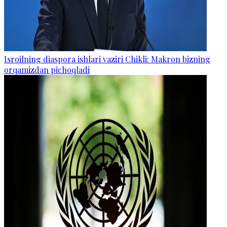
Isroilning diaspora ishlari vaziri Chikli: Makron bizning
orqamizdan pichoqladi