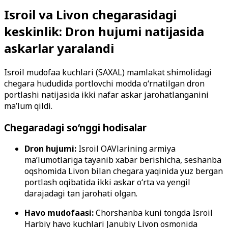
Isroil va Livon chegarasidagi
keskinlik: Dron hujumi natijasida
askarlar yaralandi
Isroil mudofaa kuchlari (SAXAL) mamlakat shimolidagi
chegara hududida portlovchi modda o‘rnatilgan dron
portlashi natijasida ikki nafar askar jarohatlanganini
ma’lum qildi.
Chegaradagi so‘nggi hodisalar
Dron hujumi:
Isroil OAVlarining armiya
ma’lumotlariga tayanib xabar berishicha, seshanba
oqshomida Livon bilan chegara yaqinida yuz bergan
portlash oqibatida ikki askar o‘rta va yengil
darajadagi tan jarohati olgan.
Havo mudofaasi:
Chorshanba kuni tongda Isroil
Harbiy havo kuchlari Janubiy Livon osmonida