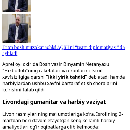
Eron bosh muzokarachisi AQSHni “teatr diplomatiyasi”da
aybladi
Aprel oyi oxirida Bosh vazir Binyamin Netanyaxu
"Hizbulloh"ning raketalari va dronlarini Isroil
xavfsizligiga qarshi
"ikki yirik tahdid"
deb atadi hamda
harbiylardan ushbu xavfni bartaraf etish choralarini
ko‘rishni talab qildi.
Livondagi gumanitar va harbiy vaziyat
Livon rasmiylarining ma’lumotlariga ko‘ra, Isroilning 2-
martdan beri davom etayotgan keng ko‘lamli harbiy
amaliyotlari og‘ir oqibatlarga olib kelmoqda: