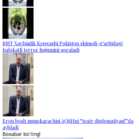
BMT Xavfsizlik Kengashi Pokiston shimoli-g‘arbidagi
halokatli terror hujumini qoraladi
Eron bosh muzokarachisi AQSHni “teatr diplomatiyasi”da
aybladi
Boxabar bo'ling!