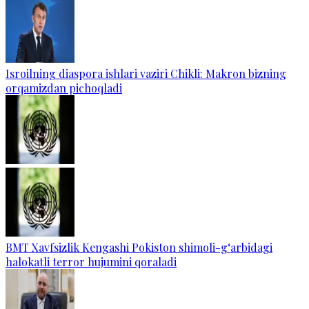
Isroilning diaspora ishlari vaziri Chikli: Makron bizning
orqamizdan pichoqladi
BMT Xavfsizlik Kengashi Pokiston shimoli-g‘arbidagi
halokatli terror hujumini qoraladi