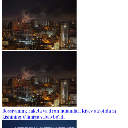
Rossiyaning raketa va dron hujumlari Kiyev atrofida 14
kishining o‘limiga sabab bo‘ldi