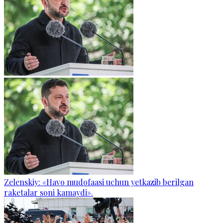
Zelenskiy: «Havo mudofaasi uchun yetkazib berilgan
raketalar soni kamaydi».