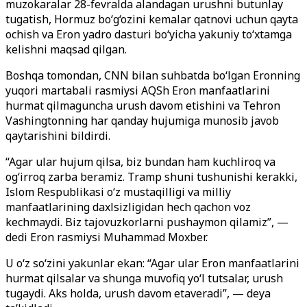
muzokaralar 28-fevralda alandagan urushni butunlay
tugatish, Hormuz bo‘g‘ozini kemalar qatnovi uchun qayta
ochish va Eron yadro dasturi bo‘yicha yakuniy to‘xtamga
kelishni maqsad qilgan.
Boshqa tomondan, CNN bilan suhbatda bo‘lgan Eronning
yuqori martabali rasmiysi AQSh Eron manfaatlarini
hurmat qilmaguncha urush davom etishini va Tehron
Vashingtonning har qanday hujumiga munosib javob
qaytarishini bildirdi.
“Agar ular hujum qilsa, biz bundan ham kuchliroq va
og‘irroq zarba beramiz. Tramp shuni tushunishi kerakki,
Islom Respublikasi o‘z mustaqilligi va milliy
manfaatlarining daxlsizligidan hech qachon voz
kechmaydi. Biz tajovuzkorlarni pushaymon qilamiz”, —
dedi Eron rasmiysi Muhammad Moxber.
U o‘z so‘zini yakunlar ekan: “Agar ular Eron manfaatlarini
hurmat qilsalar va shunga muvofiq yo‘l tutsalar, urush
tugaydi. Aks holda, urush davom etaveradi”, — deya