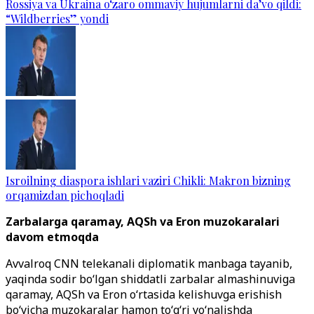
Rossiya va Ukraina o‘zaro ommaviy hujumlarni da’vo qildi:
“Wildberries” yondi
Isroilning diaspora ishlari vaziri Chikli: Makron bizning
orqamizdan pichoqladi
Zarbalarga qaramay, AQSh va Eron muzokaralari
davom etmoqda
Avvalroq CNN telekanali diplomatik manbaga tayanib,
yaqinda sodir bo‘lgan shiddatli zarbalar almashinuviga
qaramay, AQSh va Eron o‘rtasida kelishuvga erishish
bo‘yicha muzokaralar hamon to‘g‘ri yo‘nalishda