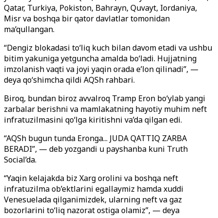
Qatar, Turkiya, Pokiston, Bahrayn, Quvayt, Iordaniya,
Misr va boshqa bir qator davlatlar tomonidan
ma’qullangan.
“Dengiz blokadasi to‘liq kuch bilan davom etadi va ushbu
bitim yakuniga yetguncha amalda bo‘ladi. Hujjatning
imzolanish vaqti va joyi yaqin orada e’lon qilinadi”, —
deya qo‘shimcha qildi AQSh rahbari.
Biroq, bundan biroz avvalroq Tramp Eron bo‘ylab yangi
zarbalar berishni va mamlakatning hayotiy muhim neft
infratuzilmasini qo‘lga kiritishni va’da qilgan edi.
“AQSh bugun tunda Eronga... JUDA QATTIQ ZARBA
BERADI”, — deb yozgandi u payshanba kuni Truth
Social’da.
“Yaqin kelajakda biz Xarg orolini va boshqa neft
infratuzilma ob’ektlarini egallaymiz hamda xuddi
Venesuelada qilganimizdek, ularning neft va gaz
bozorlarini to‘liq nazorat ostiga olamiz”, — deya