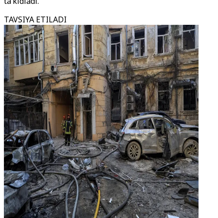
ta’kidladi.
TAVSIYA ETILADI