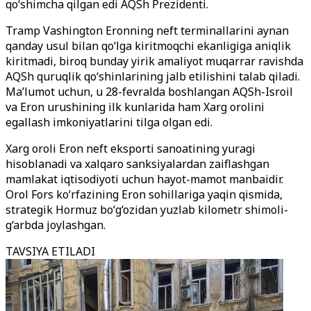
qo‘shimcha qilgan edi AQSh Prezidenti.
Tramp Vashington Eronning neft terminallarini aynan
qanday usul bilan qo‘lga kiritmoqchi ekanligiga aniqlik
kiritmadi, biroq bunday yirik amaliyot muqarrar ravishda
AQSh quruqlik qo‘shinlarining jalb etilishini talab qiladi.
Ma’lumot uchun, u 28-fevralda boshlangan AQSh-Isroil
va Eron urushining ilk kunlarida ham Xarg orolini
egallash imkoniyatlarini tilga olgan edi.
Xarg oroli Eron neft eksporti sanoatining yuragi
hisoblanadi va xalqaro sanksiyalardan zaiflashgan
mamlakat iqtisodiyoti uchun hayot-mamot manbaidir.
Orol Fors ko‘rfazining Eron sohillariga yaqin qismida,
strategik Hormuz bo‘g‘ozidan yuzlab kilometr shimoli-
g‘arbda joylashgan.
TAVSIYA ETILADI