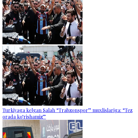
Turkiyaga kelgan Salah “Trabzonspor” muxlislariga: “Tez
orada ko‘rishamiz”