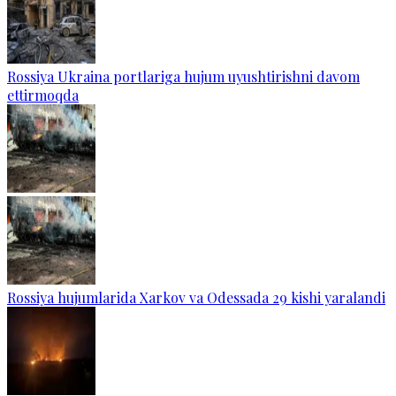
Rossiya Ukraina portlariga hujum uyushtirishni davom
ettirmoqda
Rossiya hujumlarida Xarkov va Odessada 29 kishi yaralandi