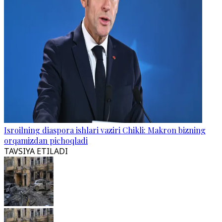
Isroilning diaspora ishlari vaziri Chikli: Makron bizning
orqamizdan pichoqladi
TAVSIYA ETILADI