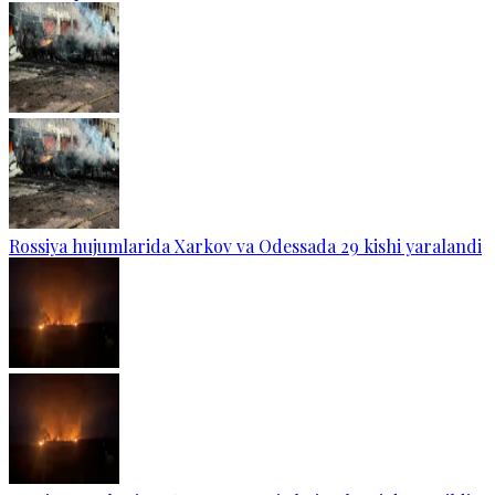
Rossiya hujumlarida Xarkov va Odessada 29 kishi yaralandi