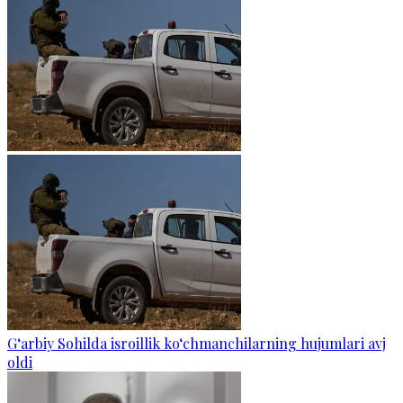
G‘arbiy Sohilda isroillik ko‘chmanchilarning hujumlari avj
oldi