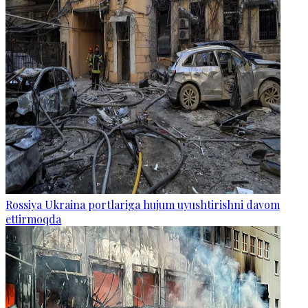
Rossiya Ukraina portlariga hujum uyushtirishni davom
ettirmoqda