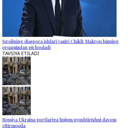
Isroilning diaspora ishlari vaziri Chikli: Makron bizning
orqamizdan pichoqladi
TAVSIYA ETILADI
Rossiya Ukraina portlariga hujum uyushtirishni davom
ettirmoqda