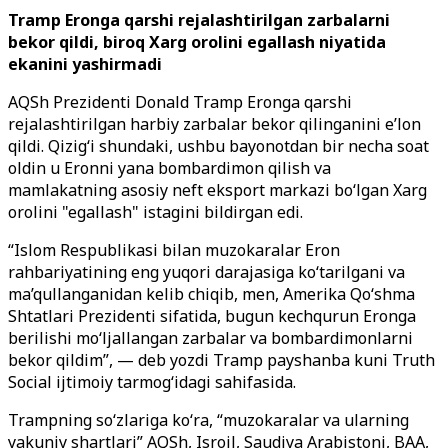
Tramp Eronga qarshi rejalashtirilgan zarbalarni
bekor qildi, biroq Xarg orolini egallash niyatida
ekanini yashirmadi
AQSh Prezidenti Donald Tramp Eronga qarshi
rejalashtirilgan harbiy zarbalar bekor qilinganini e’lon
qildi. Qizig‘i shundaki, ushbu bayonotdan bir necha soat
oldin u Eronni yana bombardimon qilish va
mamlakatning asosiy neft eksport markazi bo‘lgan Xarg
orolini "egallash" istagini bildirgan edi.
“Islom Respublikasi bilan muzokaralar Eron
rahbariyatining eng yuqori darajasiga ko‘tarilgani va
ma’qullanganidan kelib chiqib, men, Amerika Qo‘shma
Shtatlari Prezidenti sifatida, bugun kechqurun Eronga
berilishi mo‘ljallangan zarbalar va bombardimonlarni
bekor qildim”, — deb yozdi Tramp payshanba kuni Truth
Social ijtimoiy tarmog‘idagi sahifasida.
Trampning so‘zlariga ko‘ra, “muzokaralar va ularning
yakuniy shartlari” AQSh, Isroil, Saudiya Arabistoni, BAA,