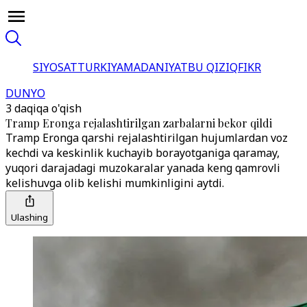
SIYOSAT
TURKIYA
MADANIYAT
BU QIZIQ
FIKR
DUNYO
3 daqiqa o'qish
Tramp Eronga rejalashtirilgan zarbalarni bekor qildi
Tramp Eronga qarshi rejalashtirilgan hujumlardan voz
kechdi va keskinlik kuchayib borayotganiga qaramay,
yuqori darajadagi muzokaralar yanada keng qamrovli
kelishuvga olib kelishi mumkinligini aytdi.
Ulashing