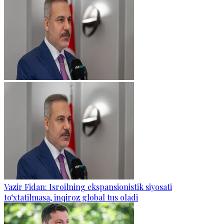
Vazir Fidan: Isroilning ekspansionistik siyosati
to‘xtatilmasa, inqiroz global tus oladi