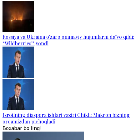
Rossiya va Ukraina o‘zaro ommaviy hujumlarni da’vo qildi:
“Wildberries” yondi
Isroilning diaspora ishlari vaziri Chikli: Makron bizning
orqamizdan pichoqladi
Boxabar bo'ling!