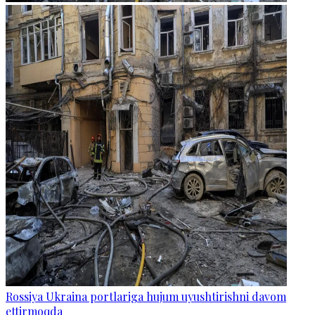
Rossiya Ukraina portlariga hujum uyushtirishni davom
ettirmoqda