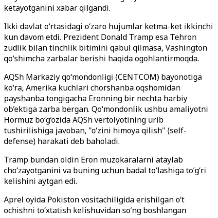
ketayotganini xabar qilgandi.
Ikki davlat o‘rtasidagi o‘zaro hujumlar ketma-ket ikkinchi
kun davom etdi. Prezident Donald Tramp esa Tehron
zudlik bilan tinchlik bitimini qabul qilmasa, Vashington
qo‘shimcha zarbalar berishi haqida ogohlantirmoqda.
AQSh Markaziy qo‘mondonligi (CENTCOM) bayonotiga
ko‘ra, Amerika kuchlari chorshanba oqshomidan
payshanba tongigacha Eronning bir nechta harbiy
ob’ektiga zarba bergan. Qo‘mondonlik ushbu amaliyotni
Hormuz bo‘g‘ozida AQSh vertolyotining urib
tushirilishiga javoban, "o‘zini himoya qilish" (self-
defense) harakati deb baholadi.
Tramp bundan oldin Eron muzokaralarni ataylab
cho‘zayotganini va buning uchun badal to‘lashiga to‘g‘ri
kelishini aytgan edi.
Aprel oyida Pokiston vositachiligida erishilgan o‘t
ochishni to‘xtatish kelishuvidan so‘ng boshlangan