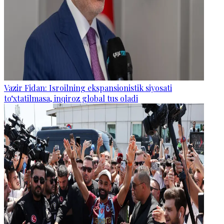
Vazir Fidan: Isroilning ekspansionistik siyosati
to‘xtatilmasa, inqiroz global tus oladi