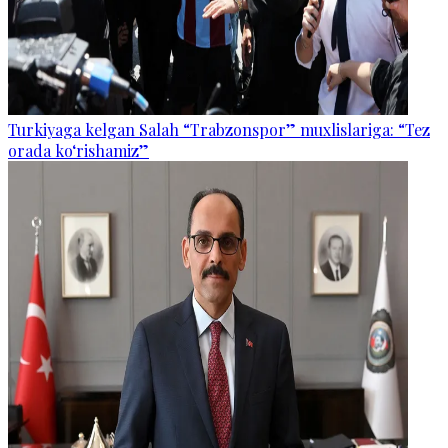
Turkiyaga kelgan Salah “Trabzonspor” muxlislariga: “Tez
orada ko‘rishamiz”