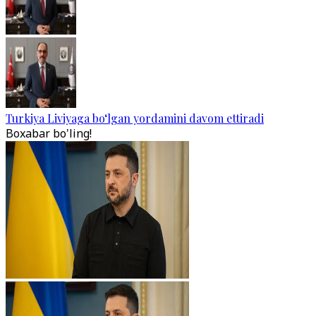
Turkiya Liviyaga bo‘lgan yordamini davom ettiradi
Boxabar bo'ling!