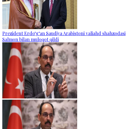
Prezident Erdo‘g‘an Saudiya Arabistoni valiahd shahzodasi
Salmon bilan muloqot qildi