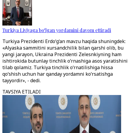
Turkiya Liviyaga bo‘lgan yordamini davom ettiradi
Turkiya Prezidenti Erdo
‘
g
‘
an mavzu haqida shuningdek:
«Alyaska sammitini xursandchilik bilan qarshi olib, bu
yangi jarayon, Ukraina Prezidenti Zelesnkiyning ham
ishtirokida butunlay tinchlik o‘rnashiga asos yaratishini
tilab qolamiz. Turkiya tinchlik o‘rnatilishiga hissa
qo‘shish uchun har qanday yordamni ko‘rsatishga
tayyordir», - dedi.
TAVSIYA ETILADI