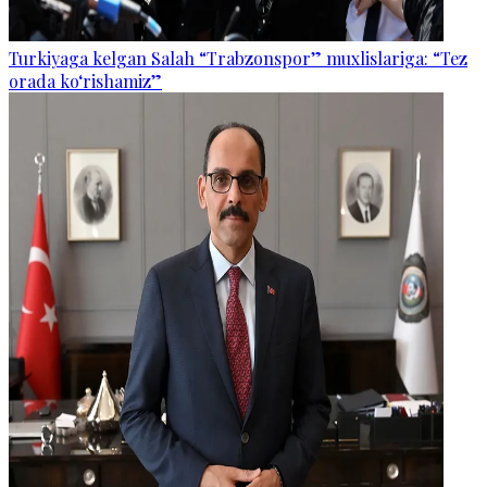
Turkiyaga kelgan Salah “Trabzonspor” muxlislariga: “Tez
orada ko‘rishamiz”