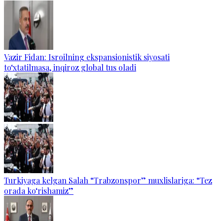
Vazir Fidan: Isroilning ekspansionistik siyosati
to‘xtatilmasa, inqiroz global tus oladi
Turkiyaga kelgan Salah “Trabzonspor” muxlislariga: “Tez
orada ko‘rishamiz”