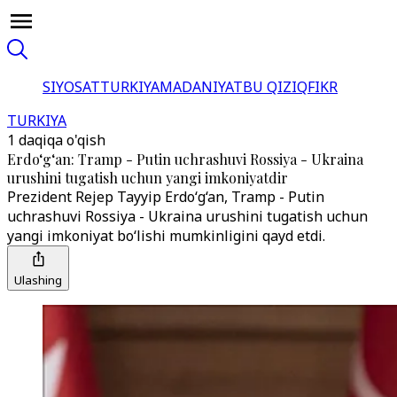
SIYOSAT
TURKIYA
MADANIYAT
BU QIZIQ
FIKR
TURKIYA
1 daqiqa o'qish
Erdo‘g‘an: Tramp - Putin uchrashuvi Rossiya - Ukraina
urushini tugatish uchun yangi imkoniyatdir
Prezident Rejep Tayyip Erdo‘g‘an, Tramp - Putin
uchrashuvi Rossiya - Ukraina urushini tugatish uchun
yangi imkoniyat bo‘lishi mumkinligini qayd etdi.
Ulashing