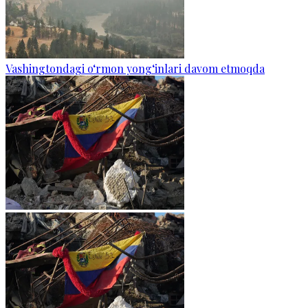
Vashingtondagi o‘rmon yong‘inlari davom etmoqda