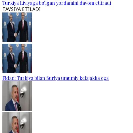
Turkiya Liviyaga bo‘lgan yordamini davom ettiradi
TAVSIYA ETILADI
Fidan: Turkiya bilan Suriya umumiy kelajakka ega