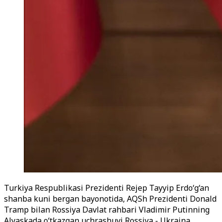
Turkiya Respublikasi Prezidenti Rejep Tayyip Erdo‘g‘an
shanba kuni bergan bayonotida, AQSh Prezidenti Donald
Tramp bilan Rossiya Davlat rahbari Vladimir Putinning
Alyaskada o‘tkazgan uchrashuvi Rossiya - Ukraina