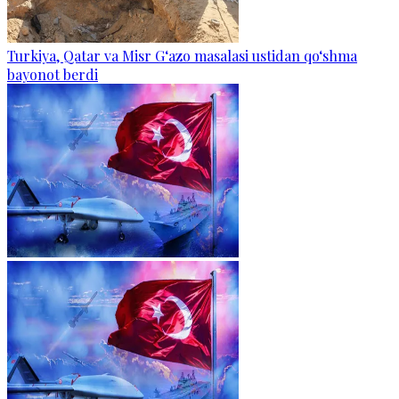
Turkiya, Qatar va Misr G‘azo masalasi ustidan qo‘shma
bayonot berdi