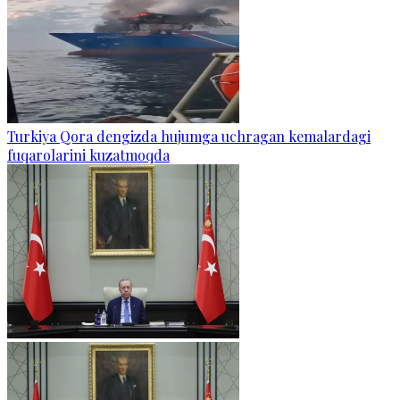
Turkiya Qora dengizda hujumga uchragan kemalardagi
fuqarolarini kuzatmoqda