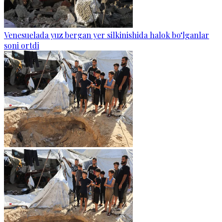
Venesuelada yuz bergan yer silkinishida halok bo‘lganlar
soni ortdi