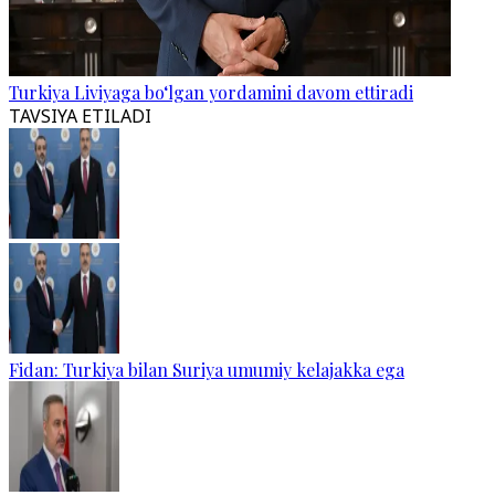
Turkiya Liviyaga bo‘lgan yordamini davom ettiradi
TAVSIYA ETILADI
Fidan: Turkiya bilan Suriya umumiy kelajakka ega