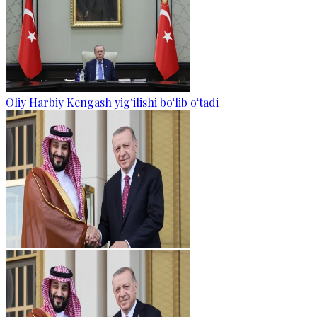
Oliy Harbiy Kengash yig‘ilishi bo‘lib o‘tadi