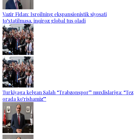
Vazir Fidan: Isroilning ekspansionistik siyosati
to‘xtatilmasa, inqiroz global tus oladi
Turkiyaga kelgan Salah “Trabzonspor” muxlislariga: “Tez
orada ko‘rishamiz”