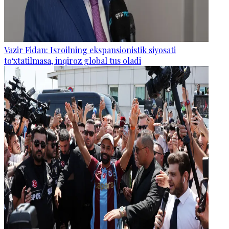
Vazir Fidan: Isroilning ekspansionistik siyosati
to‘xtatilmasa, inqiroz global tus oladi