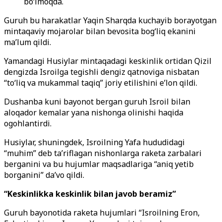
bo‘lmoqda.
Guruh bu harakatlar Yaqin Sharqda kuchayib borayotgan
mintaqaviy mojarolar bilan bevosita bog‘liq ekanini
ma’lum qildi.
Yamandagi Husiylar mintaqadagi keskinlik ortidan Qizil
dengizda Isroilga tegishli dengiz qatnoviga nisbatan
“to‘liq va mukammal taqiq” joriy etilishini e’lon qildi.
Dushanba kuni bayonot bergan guruh Isroil bilan
aloqador kemalar yana nishonga olinishi haqida
ogohlantirdi.
Husiylar, shuningdek, Isroilning Yafa hududidagi
“muhim” deb ta’riflagan nishonlarga raketa zarbalari
berganini va bu hujumlar maqsadlariga “aniq yetib
borganini” da’vo qildi.
“Keskinlikka keskinlik bilan javob beramiz”
Guruh bayonotida raketa hujumlari “Isroilning Eron,