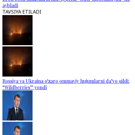
aybladi
TAVSIYA ETILADI
Rossiya va Ukraina o‘zaro ommaviy hujumlarni da’vo qildi:
“Wildberries” yondi