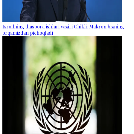
Isroilning diaspora ishlari vaziri Chikli: Makron bizning
orqamizdan pichoqladi