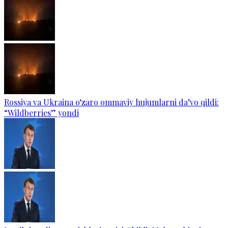
Rossiya va Ukraina o‘zaro ommaviy hujumlarni da’vo qildi:
“Wildberries” yondi