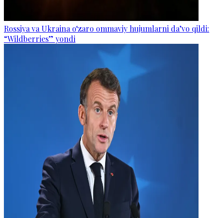
Rossiya va Ukraina o‘zaro ommaviy hujumlarni da’vo qildi:
“Wildberries” yondi