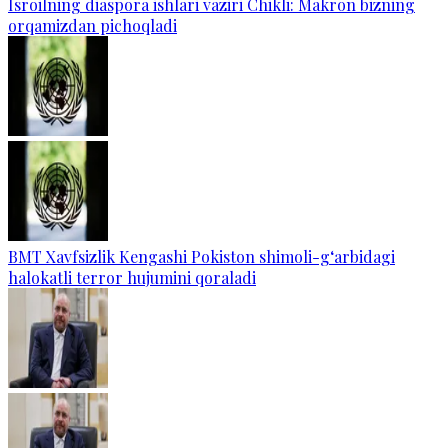
Isroilning diaspora ishlari vaziri Chikli: Makron bizning
orqamizdan pichoqladi
BMT Xavfsizlik Kengashi Pokiston shimoli-g‘arbidagi
halokatli terror hujumini qoraladi