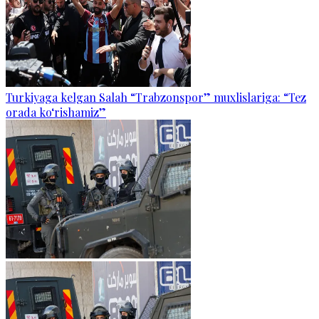
Turkiyaga kelgan Salah “Trabzonspor” muxlislariga: “Tez
orada ko‘rishamiz”