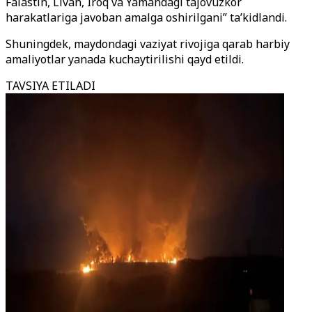
Falastin, Livan, Iroq va Yamandagi tajovuzkor
harakatlariga javoban amalga oshirilgani” ta’kidlandi.
Shuningdek, maydondagi vaziyat rivojiga qarab harbiy
amaliyotlar yanada kuchaytirilishi qayd etildi.
TAVSIYA ETILADI