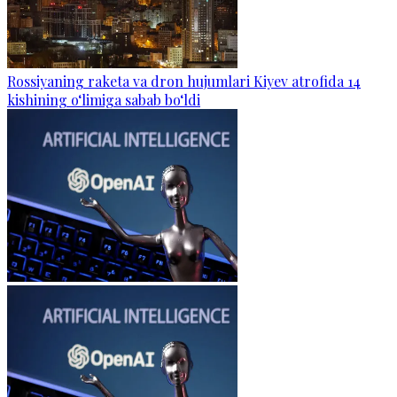
Rossiyaning raketa va dron hujumlari Kiyev atrofida 14
kishining o‘limiga sabab bo‘ldi