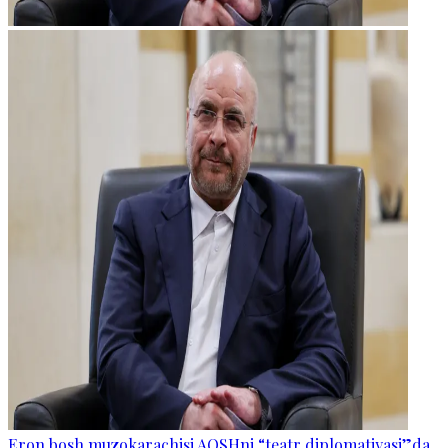
Eron bosh muzokarachisi AQSHni “teatr diplomatiyasi”da