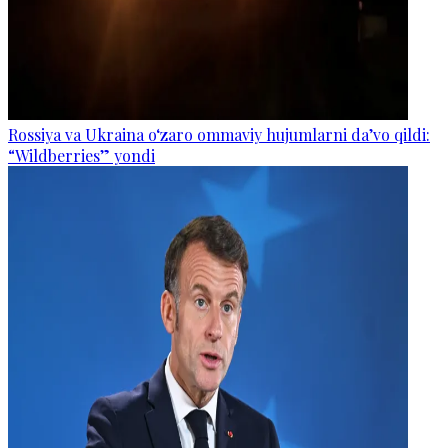
Rossiya va Ukraina o‘zaro ommaviy hujumlarni da’vo qildi:
“Wildberries” yondi