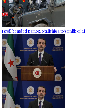
Isroil bomdod namozi o‘qilishiga to‘sqinlik qildi