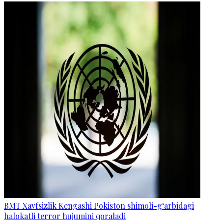
BMT Xavfsizlik Kengashi Pokiston shimoli-g‘arbidagi
halokatli terror hujumini qoraladi