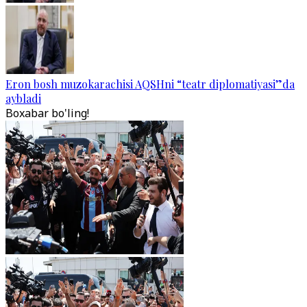
Eron bosh muzokarachisi AQSHni “teatr diplomatiyasi”da
aybladi
Boxabar bo'ling!