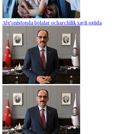
Afg‘onistonda bolalar ocharchilik xavfi ostida