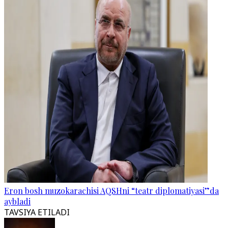
Eron bosh muzokarachisi AQSHni “teatr diplomatiyasi”da
aybladi
TAVSIYA ETILADI