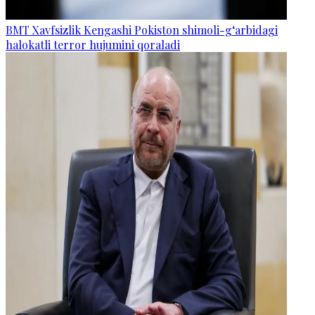
BMT Xavfsizlik Kengashi Pokiston shimoli-g‘arbidagi
halokatli terror hujumini qoraladi