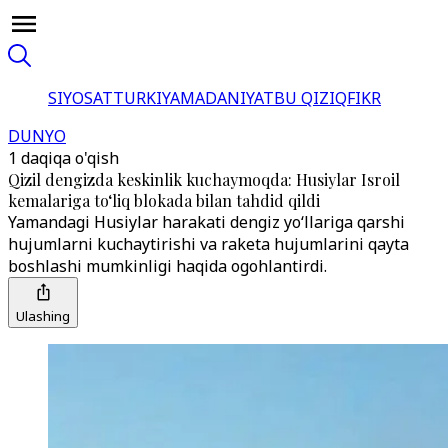
SIYOSAT
TURKIYA
MADANIYAT
BU QIZIQ
FIKR
DUNYO
1 daqiqa o'qish
Qizil dengizda keskinlik kuchaymoqda: Husiylar Isroil
kemalariga to‘liq blokada bilan tahdid qildi
Yamandagi Husiylar harakati dengiz yo‘llariga qarshi
hujumlarni kuchaytirishi va raketa hujumlarini qayta
boshlashi mumkinligi haqida ogohlantirdi.
Ulashing