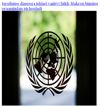
Isroilning diaspora ishlari vaziri Chikli: Makron bizning
orqamizdan pichoqladi