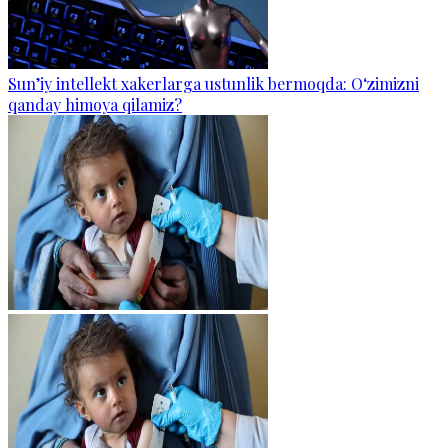
Sun’iy intellekt xakerlarga ustunlik bermoqda: O‘zimizni
qanday himoya qilamiz?