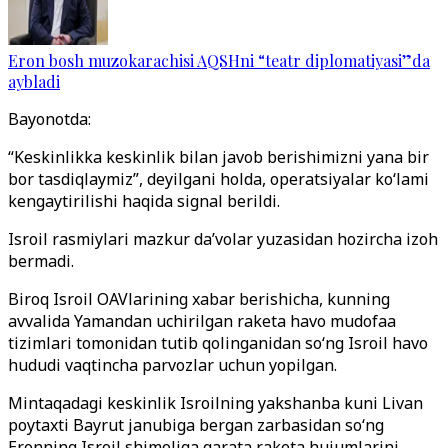
Eron bosh muzokarachisi AQSHni “teatr diplomatiyasi”da
aybladi
Bayonotda:
“Keskinlikka keskinlik bilan javob berishimizni yana bir
bor tasdiqlaymiz”, deyilgani holda, operatsiyalar ko‘lami
kengaytirilishi haqida signal berildi.
Isroil rasmiylari mazkur da’volar yuzasidan hozircha izoh
bermadi.
Biroq Isroil OAVlarining xabar berishicha, kunning
avvalida Yamandan uchirilgan raketa havo mudofaa
tizimlari tomonidan tutib qolinganidan so‘ng Isroil havo
hududi vaqtincha parvozlar uchun yopilgan.
Mintaqadagi keskinlik Isroilning yakshanba kuni Livan
poytaxti Bayrut janubiga bergan zarbasidan so‘ng
Eronning Isroil shimoliga qarata raketa hujumlarini