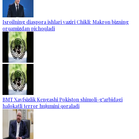
Isroilning diaspora ishlari vaziri Chikli: Makron bizning
orqamizdan pichoqladi
BMT Xavfsizlik Kengashi Pokiston shimoli-g‘arbidagi
halokatli terror hujumini qoraladi