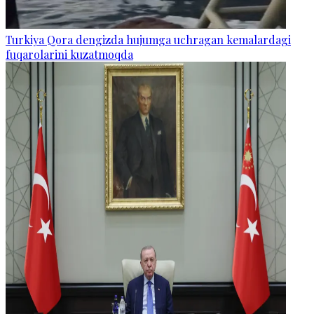
Turkiya Qora dengizda hujumga uchragan kemalardagi
fuqarolarini kuzatmoqda