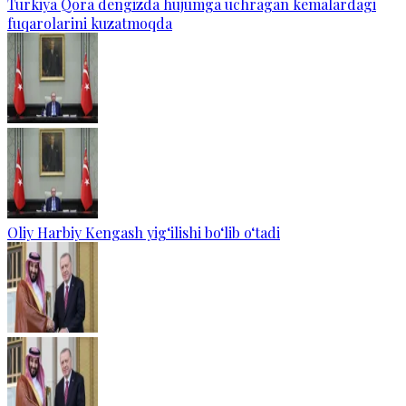
Turkiya Qora dengizda hujumga uchragan kemalardagi
fuqarolarini kuzatmoqda
Oliy Harbiy Kengash yig‘ilishi bo‘lib o‘tadi