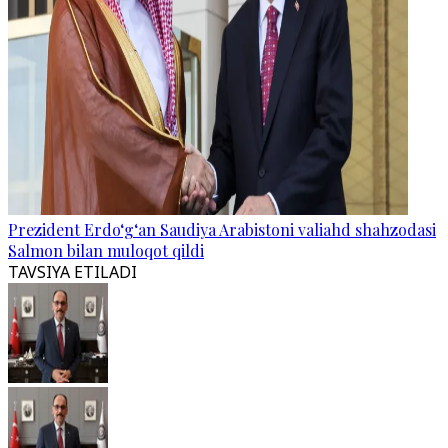
Prezident Erdo‘g‘an Saudiya Arabistoni valiahd shahzodasi
Salmon bilan muloqot qildi
TAVSIYA ETILADI