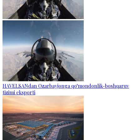
HAVELSANdan Ozarbayjonga qo‘mondonlik-boshqaruv
tizimi eksporti