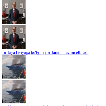
Turkiya Liviyaga bo‘lgan yordamini davom ettiradi