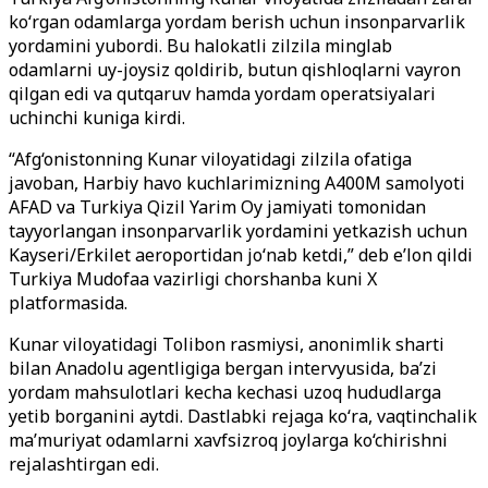
ko‘rgan odamlarga yordam berish uchun insonparvarlik
yordamini yubordi. Bu halokatli zilzila minglab
odamlarni uy-joysiz qoldirib, butun qishloqlarni vayron
qilgan edi va qutqaruv hamda yordam operatsiyalari
uchinchi kuniga kirdi.
“Afg‘onistonning Kunar viloyatidagi zilzila ofatiga
javoban, Harbiy havo kuchlarimizning A400M samolyoti
AFAD va Turkiya Qizil Yarim Oy jamiyati tomonidan
tayyorlangan insonparvarlik yordamini yetkazish uchun
Kayseri/Erkilet aeroportidan jo‘nab ketdi,” deb e’lon qildi
Turkiya Mudofaa vazirligi chorshanba kuni X
platformasida.
Kunar viloyatidagi Tolibon rasmiysi, anonimlik sharti
bilan Anadolu agentligiga bergan intervyusida, ba’zi
yordam mahsulotlari kecha kechasi uzoq hududlarga
yetib borganini aytdi. Dastlabki rejaga ko‘ra, vaqtinchalik
ma’muriyat odamlarni xavfsizroq joylarga ko‘chirishni
rejalashtirgan edi.