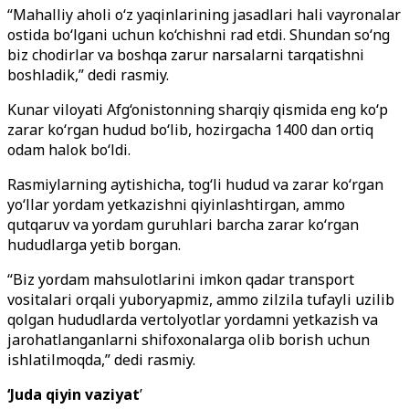
“Mahalliy aholi o‘z yaqinlarining jasadlari hali vayronalar
ostida bo‘lgani uchun ko‘chishni rad etdi. Shundan so‘ng
biz chodirlar va boshqa zarur narsalarni tarqatishni
boshladik,” dedi rasmiy.
Kunar viloyati Afg‘onistonning sharqiy qismida eng ko‘p
zarar ko‘rgan hudud bo‘lib, hozirgacha 1400 dan ortiq
odam halok bo‘ldi.
Rasmiylarning aytishicha, tog‘li hudud va zarar ko‘rgan
yo‘llar yordam yetkazishni qiyinlashtirgan, ammo
qutqaruv va yordam guruhlari barcha zarar ko‘rgan
hududlarga yetib borgan.
“Biz yordam mahsulotlarini imkon qadar transport
vositalari orqali yuboryapmiz, ammo zilzila tufayli uzilib
qolgan hududlarda vertolyotlar yordamni yetkazish va
jarohatlanganlarni shifoxonalarga olib borish uchun
ishlatilmoqda,” dedi rasmiy.
‘Juda qiyin vaziyat
’