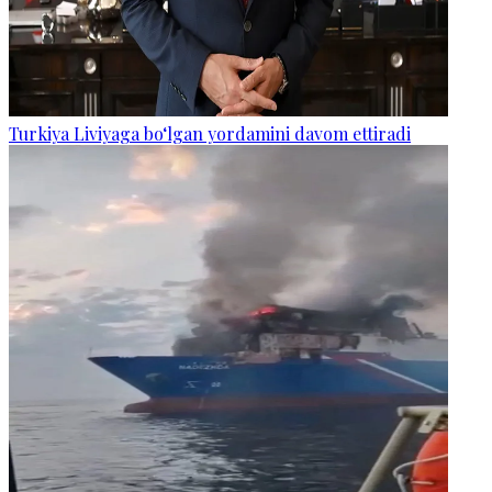
Turkiya Liviyaga bo‘lgan yordamini davom ettiradi