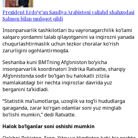
Prezident Erdo‘g‘an Saudiya Arabistoni valiahd shahzodasi
Salmon bilan muloqot qildi
Insonparvarlik tashkilotlari bu vayronagarchilik ko‘lami
xalqaro yordamni talab qilayotganini va inqirozni yanada
chuqurlashtirmaslik uchun tezkor choralar ko‘rish
zarurligini ogohlantirmoqda.
Seshanba kuni BMTning Afg‘oniston bo‘yicha
insonparvarlik koordinatori Indrika Ratvatte, sharqiy
Afg‘onistonda sodir bo‘lgan bu halokatli zilzila
mamlakatdagi bir nechta inqirozlar davrida yuz
berganini ta’kidladi.
“Statistik ma’lumotlarga, uzoqlik va tog‘li hududlarga
qaraganda, zarar ko‘rgan odamlar soni yuz minglab
bo‘lishi mumkin,” dedi Ratvatte.
Halok bo‘lganlar soni oshishi mumkin