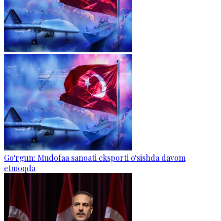
Go‘rgun: Mudofaa sanoati eksporti o‘sishda davom
etmoqda