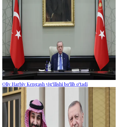
Oliy Harbiy Kengash yig‘ilishi bo‘lib o‘tadi