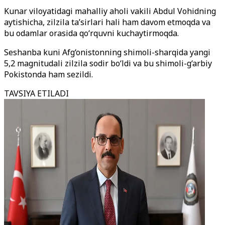
Kunar viloyatidagi mahalliy aholi vakili Abdul Vohidning
aytishicha, zilzila ta’sirlari hali ham davom etmoqda va
bu odamlar orasida qo‘rquvni kuchaytirmoqda.
Seshanba kuni Afg‘onistonning shimoli-sharqida yangi
5,2 magnitudali zilzila sodir bo‘ldi va bu shimoli-g‘arbiy
Pokistonda ham sezildi.
TAVSIYA ETILADI