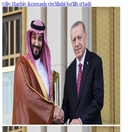
Oliy Harbiy Kengash yig‘ilishi bo‘lib o‘tadi