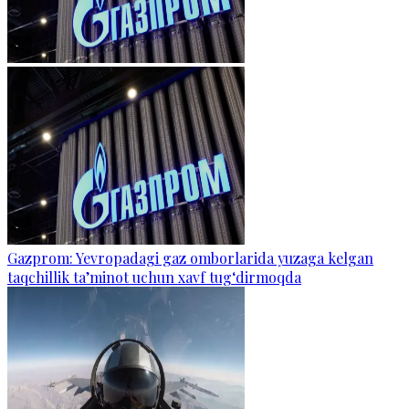
Gazprom: Yevropadagi gaz omborlarida yuzaga kelgan
taqchillik ta’minot uchun xavf tug‘dirmoqda