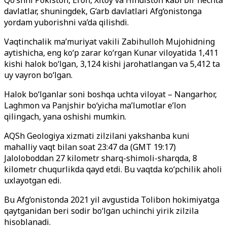
Qo‘shni Pokiston, Eron, Xitoy va Hindiston kabi bir nechta
davlatlar, shuningdek, G‘arb davlatlari Afg‘onistonga
yordam yuborishni va’da qilishdi.
Vaqtinchalik ma’muriyat vakili Zabihulloh Mujohidning
aytishicha, eng ko‘p zarar ko‘rgan Kunar viloyatida 1,411
kishi halok bo‘lgan, 3,124 kishi jarohatlangan va 5,412 ta
uy vayron bo‘lgan.
Halok bo‘lganlar soni boshqa uchta viloyat – Nangarhor,
Laghmon va Panjshir bo‘yicha ma’lumotlar e’lon
qilingach, yana oshishi mumkin.
AQSh Geologiya xizmati zilzilani yakshanba kuni
mahalliy vaqt bilan soat 23:47 da (GMT 19:17)
Jaloloboddan 27 kilometr sharq-shimoli-sharqda, 8
kilometr chuqurlikda qayd etdi. Bu vaqtda ko‘pchilik aholi
uxlayotgan edi.
Bu Afg‘onistonda 2021 yil avgustida Tolibon hokimiyatga
qaytganidan beri sodir bo‘lgan uchinchi yirik zilzila
hisoblanadi.