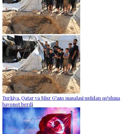
Turkiya, Qatar va Misr G‘azo masalasi ustidan qo‘shma
bayonot berdi