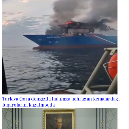
Turkiya Qora dengizda hujumga uchragan kemalardagi
fuqarolarini kuzatmoqda