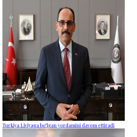
Turkiya Liviyaga bo‘lgan yordamini davom ettiradi