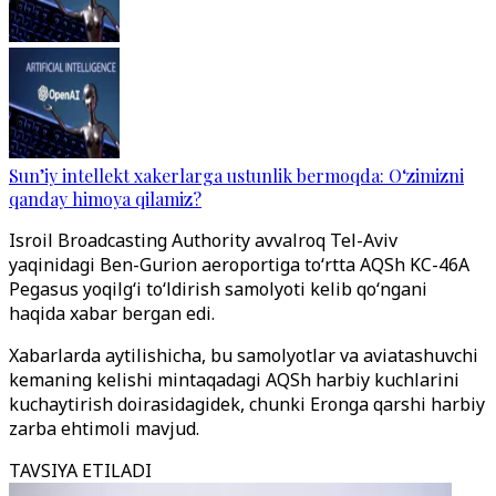
Sun’iy intellekt xakerlarga ustunlik bermoqda: O‘zimizni
qanday himoya qilamiz?
Isroil Broadcasting Authority avvalroq Tel-Aviv
yaqinidagi Ben-Gurion aeroportiga to‘rtta AQSh KC-46A
Pegasus yoqilg‘i to‘ldirish samolyoti kelib qo‘ngani
haqida xabar bergan edi.
Xabarlarda aytilishicha, bu samolyotlar va aviatashuvchi
kemaning kelishi mintaqadagi AQSh harbiy kuchlarini
kuchaytirish doirasidagidek, chunki Eronga qarshi harbiy
zarba ehtimoli mavjud.
TAVSIYA ETILADI