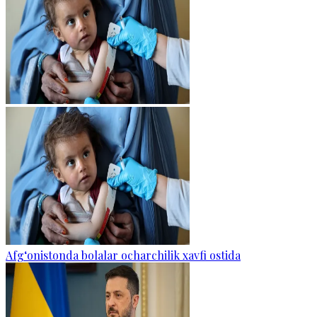
Afg‘onistonda bolalar ocharchilik xavfi ostida