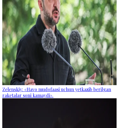
Zelenskiy: «Havo mudofaasi uchun yetkazib berilgan
raketalar soni kamaydi».