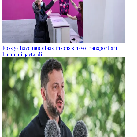
Rossiya havo mudofaasi insonsiz havo transportlari
hujumini qaytardi