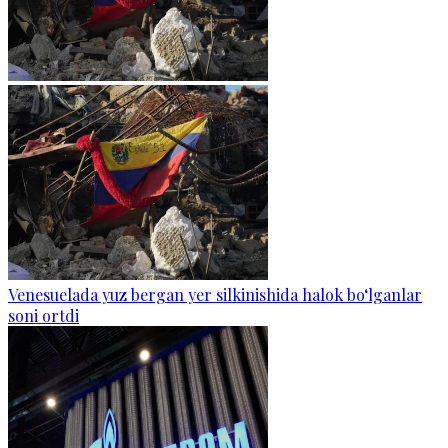
Venesuelada yuz bergan yer silkinishida halok bo‘lganlar
soni ortdi