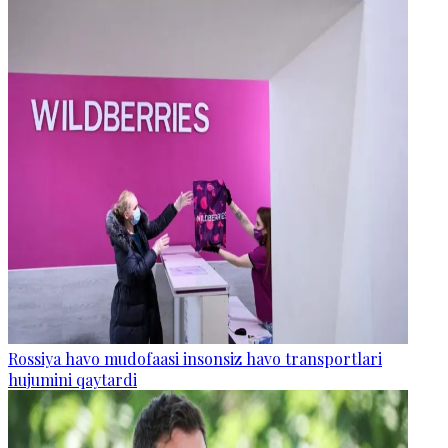
Rossiya havo mudofaasi insonsiz havo transportlari
hujumini qaytardi