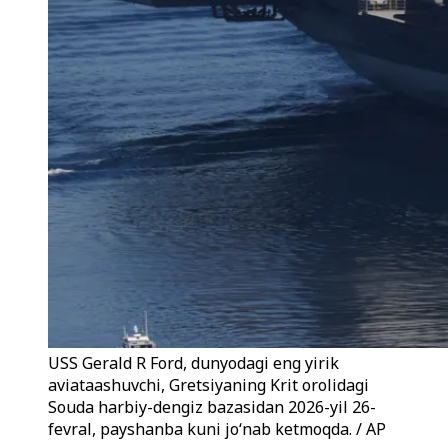
USS Gerald R Ford, dunyodagi eng yirik
aviataashuvchi, Gretsiyaning Krit orolidagi
Souda harbiy-dengiz bazasidan 2026-yil 26-
fevral, payshanba kuni joʻnab ketmoqda. / AP