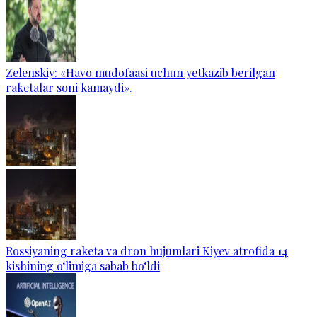
Zelenskiy: «Havo mudofaasi uchun yetkazib berilgan
raketalar soni kamaydi».
Rossiyaning raketa va dron hujumlari Kiyev atrofida 14
kishining o‘limiga sabab bo‘ldi