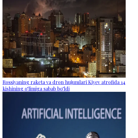
Rossiyaning raketa va dron hujumlari Kiyev atrofida 14
kishining o‘limiga sabab bo‘ldi