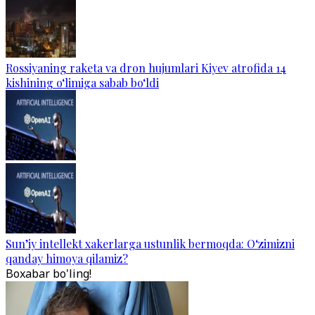
Rossiyaning raketa va dron hujumlari Kiyev atrofida 14
kishining o‘limiga sabab bo‘ldi
Sun’iy intellekt xakerlarga ustunlik bermoqda: O‘zimizni
qanday himoya qilamiz?
Boxabar bo'ling!