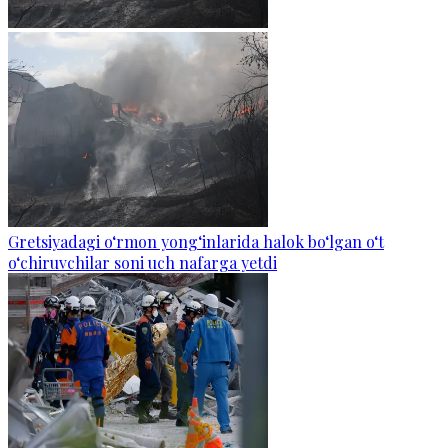
Gretsiyadagi o‘rmon yong‘inlarida halok bo‘lgan o‘t
o‘chiruvchilar soni uch nafarga yetdi