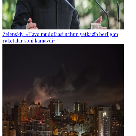
Zelenskiy: «Havo mudofaasi uchun yetkazib berilgan
raketalar soni kamaydi».