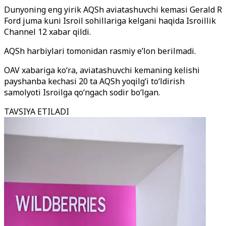
Dunyoning eng yirik AQSh aviatashuvchi kemasi Gerald R
Ford juma kuni Isroil sohillariga kelgani haqida Isroillik
Channel 12 xabar qildi.
AQSh harbiylari tomonidan rasmiy e’lon berilmadi.
OAV xabariga ko‘ra, aviatashuvchi kemaning kelishi
payshanba kechasi 20 ta AQSh yoqilg‘i to‘ldirish
samolyoti Isroilga qo‘ngach sodir bo‘lgan.
TAVSIYA ETILADI