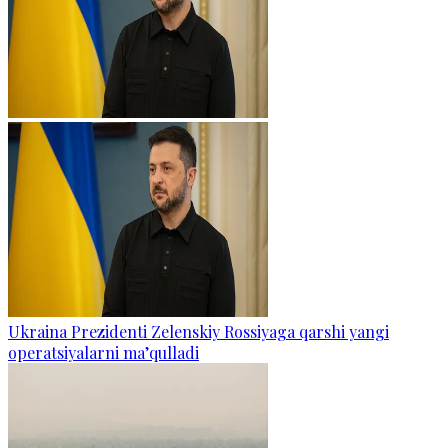
Ukraina Prezidenti Zelenskiy Rossiyaga qarshi yangi
operatsiyalarni ma’qulladi