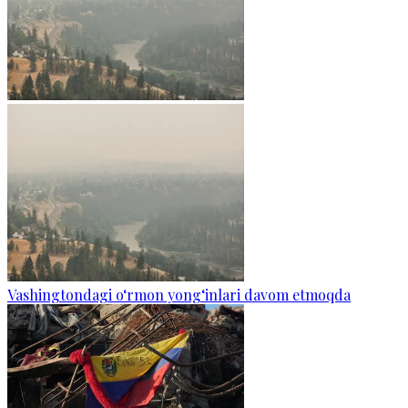
Vashingtondagi o‘rmon yong‘inlari davom etmoqda