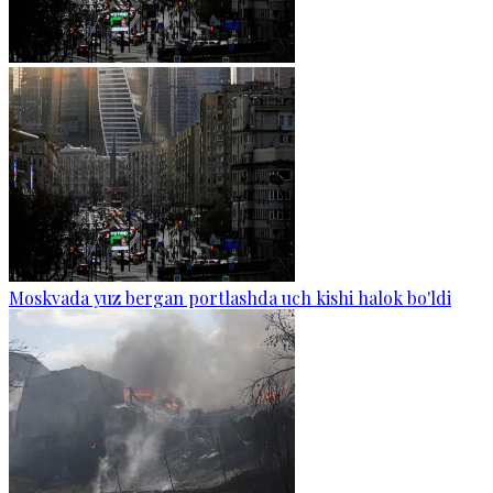
Moskvada yuz bergan portlashda uch kishi halok bo'ldi