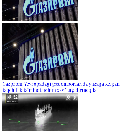
Gazprom: Yevropadagi gaz omborlarida yuzaga kelgan
taqchillik ta’minot uchun xavf tug‘dirmoqda