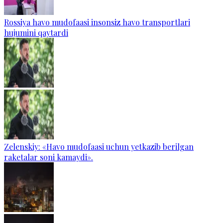
Rossiya havo mudofaasi insonsiz havo transportlari
hujumini qaytardi
Zelenskiy: «Havo mudofaasi uchun yetkazib berilgan
raketalar soni kamaydi».