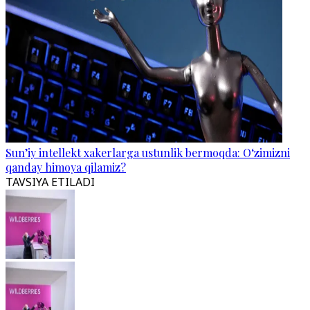
Sun’iy intellekt xakerlarga ustunlik bermoqda: O‘zimizni
qanday himoya qilamiz?
TAVSIYA ETILADI