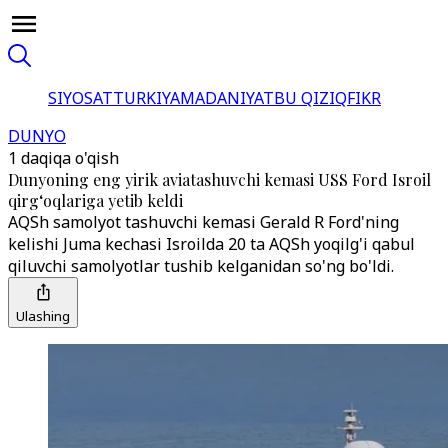
SIYOSAT
TURKIYA
MADANIYAT
BU QIZIQ
FIKR
DUNYO
1 daqiqa o'qish
Dunyoning eng yirik aviatashuvchi kemasi USS Ford Isroil
qirg‘oqlariga yetib keldi
AQSh samolyot tashuvchi kemasi Gerald R Ford'ning
kelishi Juma kechasi Isroilda 20 ta AQSh yoqilg'i qabul
qiluvchi samolyotlar tushib kelganidan so'ng bo'ldi.
Ulashing