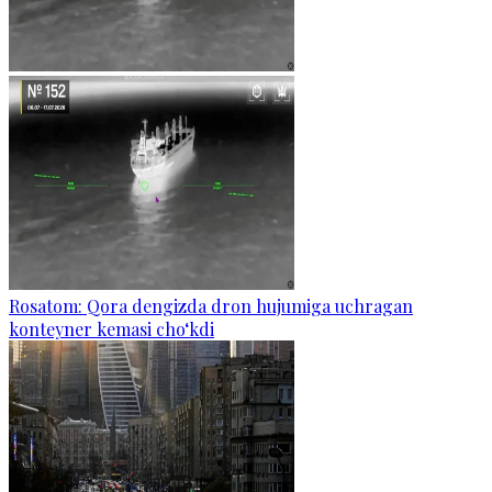
Rosatom: Qora dengizda dron hujumiga uchragan
konteyner kemasi cho‘kdi