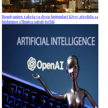
Rossiyaning raketa va dron hujumlari Kiyev atrofida 14
kishining o‘limiga sabab bo‘ldi