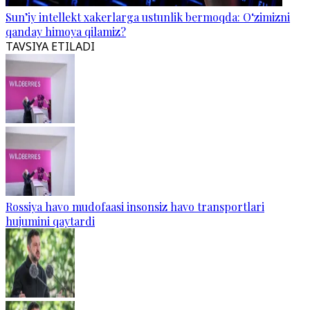
Sun’iy intellekt xakerlarga ustunlik bermoqda: O‘zimizni
qanday himoya qilamiz?
TAVSIYA ETILADI
Rossiya havo mudofaasi insonsiz havo transportlari
hujumini qaytardi