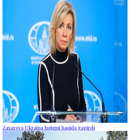
Zaxarova Ukraina hujumi haqida gapirdi