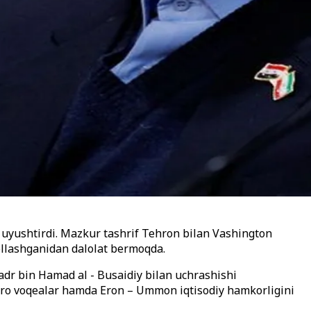
f uyushtirdi. Mazkur tashrif Tehron bilan Vashington
ollashganidan dalolat bermoqda.
Badr bin Hamad al - Busaidiy bilan uchrashishi
lqaro voqealar hamda Eron – Ummon iqtisodiy hamkorligini