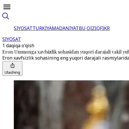
SIYOSAT
TURKIYA
MADANIYAT
BU QIZIQ
FIKR
SIYOSAT
1 daqiqa o'qish
Eron Ummonga xavfsizlik sohasidan yuqori darajali vakil yu
Eron xavfsizlik sohasining eng yuqori darajali rasmiylarid
Ulashing