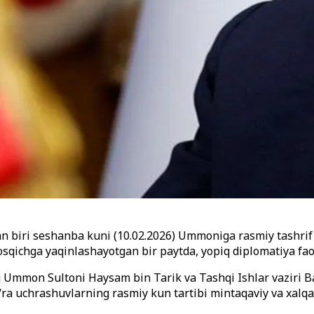
dan biri seshanba kuni (10.02.2026) Ummoniga rasmiy tashri
osqichga yaqinlashayotgan bir paytda, yopiq diplomatiya fa
ing Ummon Sultoni Haysam bin Tarik va Tashqi Ishlar vaziri 
ko‘ra uchrashuvlarning rasmiy kun tartibi mintaqaviy va xa