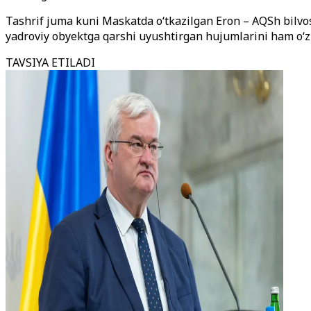
Tashrif juma kuni Maskatda o‘tkazilgan Eron – AQSh bilvo
yadroviy obyektga qarshi uyushtirgan hujumlarini ham o‘z 
TAVSIYA ETILADI