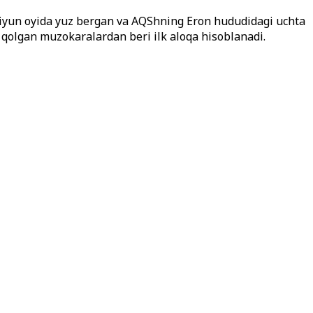
r iyun oyida yuz bergan va AQShning Eron hududidagi uchta
b qolgan muzokaralardan beri ilk aloqa hisoblanadi.