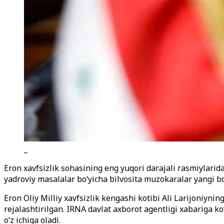
_
Eron xavfsizlik sohasining eng yuqori darajali rasmiylari
yadroviy masalalar bo‘yicha bilvosita muzokaralar yangi b
Eron Oliy Milliy xavfsizlik kengashi kotibi Ali Larijoniyn
rejalashtirilgan. IRNA davlat axborot agentligi xabariga 
o‘z ichiga oladi.