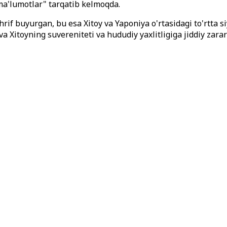
ma'lumotlar" tarqatib kelmoqda.
f buyurgan, bu esa Xitoy va Yaponiya o'rtasidagi to'rtta siy
va Xitoyning suvereniteti va hududiy yaxlitligiga jiddiy zara