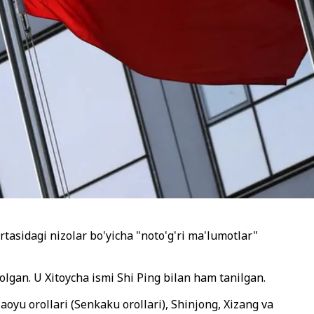
rtasidagi nizolar bo'yicha "noto'g'ri ma'lumotlar"
 olgan. U Xitoycha ismi Shi Ping bilan ham tanilgan.
aoyu orollari (Senkaku orollari), Shinjong, Xizang va