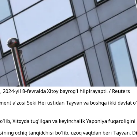
2024-yil 8-fevralda Xitoy bayrog'i hilpirayapti. / Reuters
ment a'zosi Seki Hei ustidan Tayvan va boshqa ikki davlat o'
o'lib, Xitoyda tug'ilgan va keyinchalik Yaponiya fuqaroligini
ining ochiq tanqidchisi bo'lib, uzoq vaqtdan beri Tayvan, Di