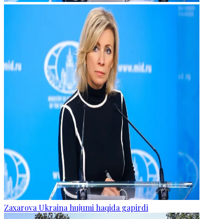
Zaxarova Ukraina hujumi haqida gapirdi