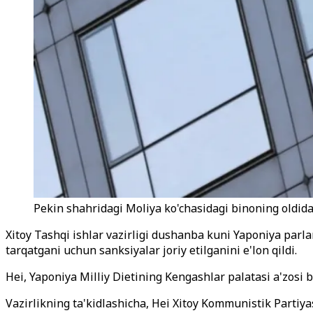
Pekin shahridagi Moliya ko'chasidagi binoning oldida, 
Xitoy Tashqi ishlar vazirligi dushanba kuni Yaponiya parla
tarqatgani uchun sanksiyalar joriy etilganini e'lon qildi.
Hei, Yaponiya Milliy Dietining Kengashlar palatasi a'zosi b
Vazirlikning ta'kidlashicha, Hei Xitoy Kommunistik Partiyas