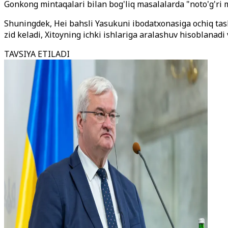
Gonkong mintaqalari bilan bog'liq masalalarda "noto'g'ri 
Shuningdek, Hei bahsli Yasukuni ibodatxonasiga ochiq tashri
zid keladi, Xitoyning ichki ishlariga aralashuv hisoblanadi 
TAVSIYA ETILADI