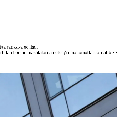
ga sanksiya qo'lladi
ilan bog'liq masalalarda noto'g'ri ma'lumotlar tarqatib ke