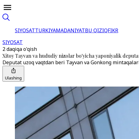
SIYOSAT
TURKIYA
MADANIYAT
BU QIZIQ
FIKR
SIYOSAT
2 daqiqa o'qish
Xitoy Tayvan va hududiy nizolar bo'yicha yaponiyalik deputat
Deputat uzoq vaqtdan beri Tayvan va Gonkong mintaqalari b
Ulashing