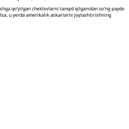
ga qo‘yilgan cheklovlarni tanqid qilganidan so‘ng paydo
lsa, u yerda amerikalik askarlarni joylashtirishning