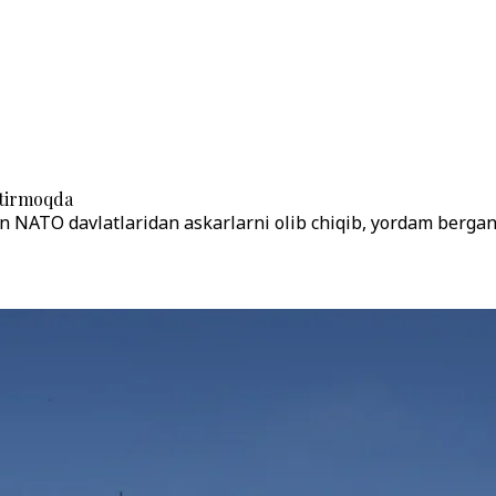
htirmoqda
NATO davlatlaridan askarlarni olib chiqib, yordam bergan d