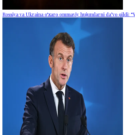
Rossiya va Ukraina o‘zaro ommaviy hujumlarni da’vo qildi: “