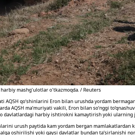
 harbiy mashg'ulotlar o'tkazmoqda. / Reuters
ti AQSH qo‘shinlarini Eron bilan urushda yordam bermagan 
arda AQSH ma’muriyati vakili, Eron bilan so‘nggi to‘qnashuv
o davlatlardagi harbiy ishtirokni kamaytirish yoki ularning j
chlarini urush paytida kam yordam bergan mamlakatlardan ko
alga oshirilishi yoki qaysi davlatlar bundan ta’sirlanishi n