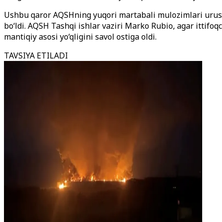
Ushbu qaror AQSHning yuqori martabali mulozimlari urush 
bo‘ldi. AQSH Tashqi ishlar vaziri Marko Rubio, agar ittifoq
mantiqiy asosi yo‘qligini savol ostiga oldi.
TAVSIYA ETILADI