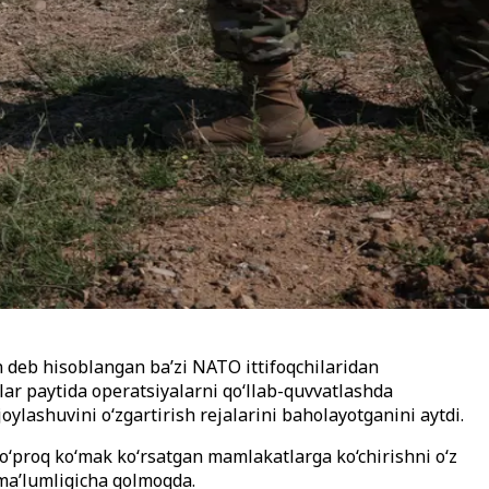
deb hisoblangan ba’zi NATO ittifoqchilaridan
lar paytida operatsiyalarni qo‘llab-quvvatlashda
oylashuvini o‘zgartirish rejalarini baholayotganini aytdi.
‘proq ko‘mak ko‘rsatgan mamlakatlarga ko‘chirishni o‘z
oma’lumligicha qolmoqda.