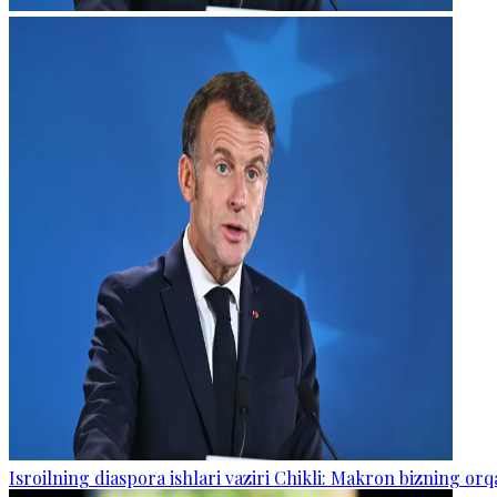
Isroilning diaspora ishlari vaziri Chikli: Makron bizning o