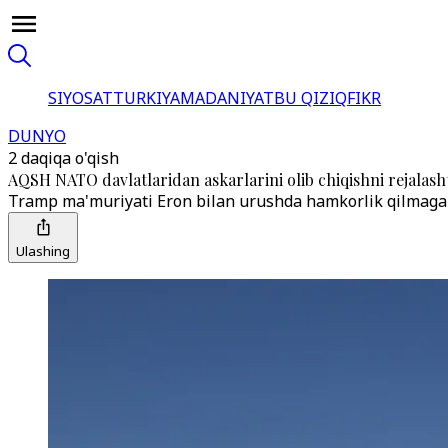
SIYOSAT
TURKIYA
MADANIYAT
BU QIZIQ
FIKR
DUNYO
2 daqiqa o'qish
AQSH NATO davlatlaridan askarlarini olib chiqishni rejalas
Tramp ma'muriyati Eron bilan urushda hamkorlik qilmagan 
Ulashing