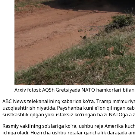
Arxiv fotosi: AQSh Gretsiyada NATO hamkorlari bilan
ABC News telekanalining xabariga ko‘ra, Tramp ma’muriya
uzoqlashtirish niyatida. Payshanba kuni e’lon qilingan xab
sustkashlik qilgan yoki istaksiz ko‘ringan ba’zi NATOga a’z
Rasmiy vakilning so‘zlariga ko‘ra, ushbu reja Amerika ku
ichiga oladi. Hozircha ushbu rejalar qanchalik darajada am