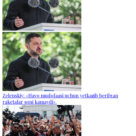
Zelenskiy: «Havo mudofaasi uchun yetkazib berilgan
raketalar soni kamaydi».