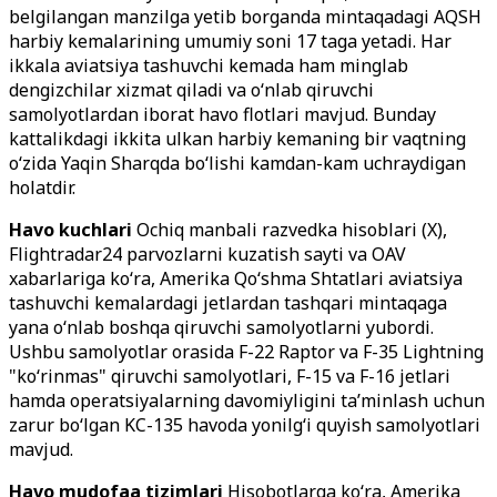
belgilangan manzilga yetib borganda mintaqadagi AQSH
harbiy kemalarining umumiy soni 17 taga yetadi. Har
ikkala aviatsiya tashuvchi kemada ham minglab
dengizchilar xizmat qiladi va o‘nlab qiruvchi
samolyotlardan iborat havo flotlari mavjud. Bunday
kattalikdagi ikkita ulkan harbiy kemaning bir vaqtning
o‘zida Yaqin Sharqda bo‘lishi kamdan-kam uchraydigan
holatdir.
Havo kuchlari
Ochiq manbali razvedka hisoblari (X),
Flightradar24 parvozlarni kuzatish sayti va OAV
xabarlariga ko‘ra, Amerika Qo‘shma Shtatlari aviatsiya
tashuvchi kemalardagi jetlardan tashqari mintaqaga
yana o‘nlab boshqa qiruvchi samolyotlarni yubordi.
Ushbu samolyotlar orasida F-22 Raptor va F-35 Lightning
"ko‘rinmas" qiruvchi samolyotlari, F-15 va F-16 jetlari
hamda operatsiyalarning davomiyligini ta’minlash uchun
zarur bo‘lgan KC-135 havoda yonilg‘i quyish samolyotlari
mavjud.
Havo mudofaa tizimlari
Hisobotlarga ko‘ra, Amerika