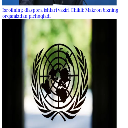
Isroilning diaspora ishlari vaziri Chikli: Makron bizning
orqamizdan pichoqladi