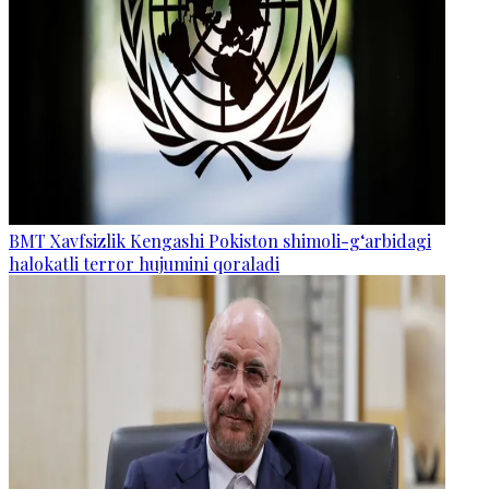
BMT Xavfsizlik Kengashi Pokiston shimoli-g‘arbidagi
halokatli terror hujumini qoraladi