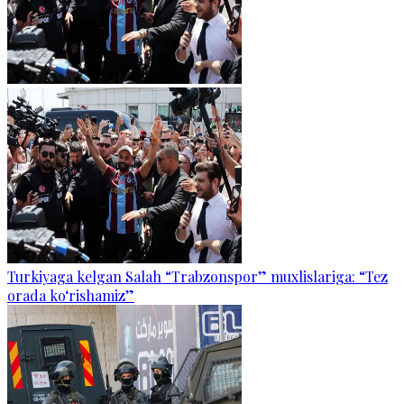
Turkiyaga kelgan Salah “Trabzonspor” muxlislariga: “Tez
orada ko‘rishamiz”