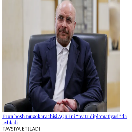
Eron bosh muzokarachisi AQSHni “teatr diplomatiyasi”da
aybladi
TAVSIYA ETILADI