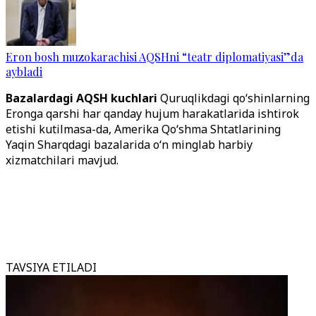
Eron bosh muzokarachisi AQSHni “teatr diplomatiyasi”da
aybladi
Bazalardagi AQSH kuchlari
Quruqlikdagi qo‘shinlarning
Eronga qarshi har qanday hujum harakatlarida ishtirok
etishi kutilmasa-da, Amerika Qo‘shma Shtatlarining
Yaqin Sharqdagi bazalarida o‘n minglab harbiy
xizmatchilari mavjud.
TAVSIYA ETILADI