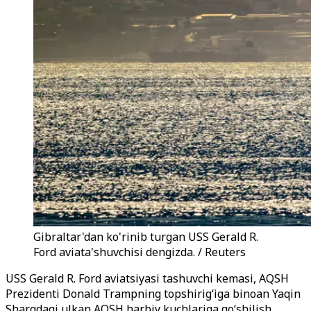
Gibraltar'dan ko'rinib turgan USS Gerald R.
Ford aviata'shuvchisi dengizda. / Reuters
USS Gerald R. Ford aviatsiyasi tashuvchi kemasi, AQSH
Prezidenti Donald Trampning topshirig‘iga binoan Yaqin
Sharqdagi ulkan AQSH harbiy kuchlariga qo‘shilish