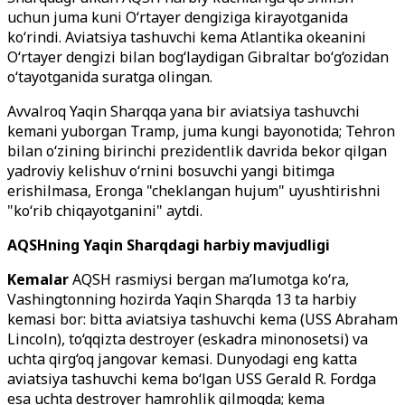
uchun juma kuni O‘rtayer dengiziga kirayotganida
ko‘rindi. Aviatsiya tashuvchi kema Atlantika okeanini
O‘rtayer dengizi bilan bog‘laydigan Gibraltar bo‘g‘ozidan
o‘tayotganida suratga olingan.
Avvalroq Yaqin Sharqqa yana bir aviatsiya tashuvchi
kemani yuborgan Tramp, juma kungi bayonotida; Tehron
bilan o‘zining birinchi prezidentlik davrida bekor qilgan
yadroviy kelishuv o‘rnini bosuvchi yangi bitimga
erishilmasa, Eronga "cheklangan hujum" uyushtirishni
"ko‘rib chiqayotganini" aytdi.
AQSHning Yaqin Sharqdagi harbiy mavjudligi
Kemalar
AQSH rasmiysi bergan ma’lumotga ko‘ra,
Vashingtonning hozirda Yaqin Sharqda 13 ta harbiy
kemasi bor: bitta aviatsiya tashuvchi kema (USS Abraham
Lincoln), to‘qqizta destroyer (eskadra minonosetsi) va
uchta qirg‘oq jangovar kemasi. Dunyodagi eng katta
aviatsiya tashuvchi kema bo‘lgan USS Gerald R. Fordga
esa uchta destroyer hamrohlik qilmoqda; kema