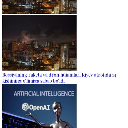
Rossiyaning raketa va dron hujumlari Kiyev atrofida 14
kishining o‘limiga sabab bo‘ldi