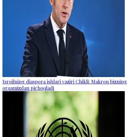
Isroilning diaspora ishlari vaziri Chikli: Makron bizning
orqamizdan pichoqladi