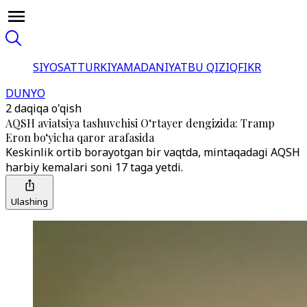
SIYOSAT
TURKIYA
MADANIYAT
BU QIZIQ
FIKR
DUNYO
2 daqiqa o'qish
AQSH aviatsiya tashuvchisi O‘rtayer dengizida: Tramp
Eron bo‘yicha qaror arafasida
Keskinlik ortib borayotgan bir vaqtda, mintaqadagi AQSH
harbiy kemalari soni 17 taga yetdi.
Ulashing