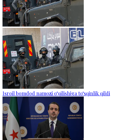
Isroil bomdod namozi o‘qilishiga to‘sqinlik qildi