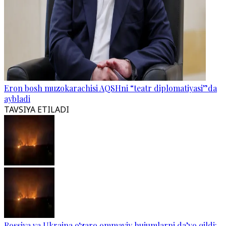
Eron bosh muzokarachisi AQSHni “teatr diplomatiyasi”da
aybladi
TAVSIYA ETILADI
Rossiya va Ukraina o‘zaro ommaviy hujumlarni da’vo qildi: