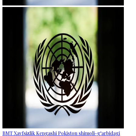
BMT Xavfsizlik Kengashi Pokiston shimoli-g‘arbidagi