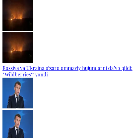
Rossiya va Ukraina o‘zaro ommaviy hujumlarni da’vo qildi:
“Wildberries” yondi