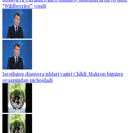
“Wildberries” yondi
Isroilning diaspora ishlari vaziri Chikli: Makron bizning
orqamizdan pichoqladi