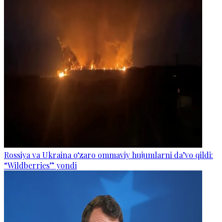
Rossiya va Ukraina o‘zaro ommaviy hujumlarni da’vo qildi:
“Wildberries” yondi