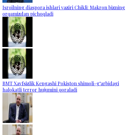
Isroilning diaspora ishlari vaziri Chikli: Makron bizning
orqamizdan pichoqladi
BMT Xavfsizlik Kengashi Pokiston shimoli-g‘arbidagi
halokatli terror hujumini qoraladi