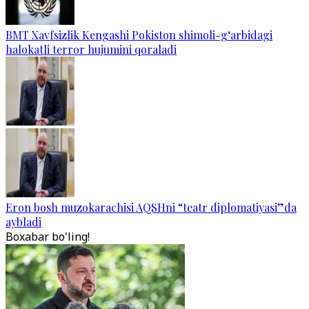
BMT Xavfsizlik Kengashi Pokiston shimoli-g‘arbidagi
halokatli terror hujumini qoraladi
Eron bosh muzokarachisi AQSHni “teatr diplomatiyasi”da
aybladi
Boxabar bo'ling!