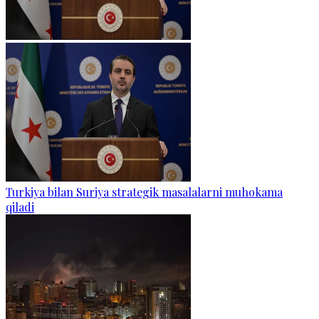
Turkiya bilan Suriya strategik masalalarni muhokama
qiladi