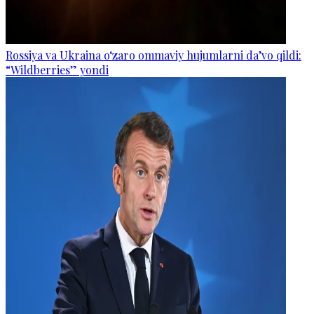
Rossiya va Ukraina o‘zaro ommaviy hujumlarni da’vo qildi:
“Wildberries” yondi