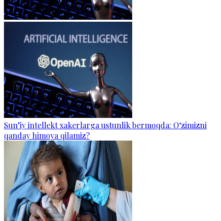
Sun’iy intellekt xakerlarga ustunlik bermoqda: O‘zimizni
qanday himoya qilamiz?