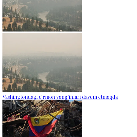
Vashingtondagi o‘rmon yong‘inlari davom etmoqda