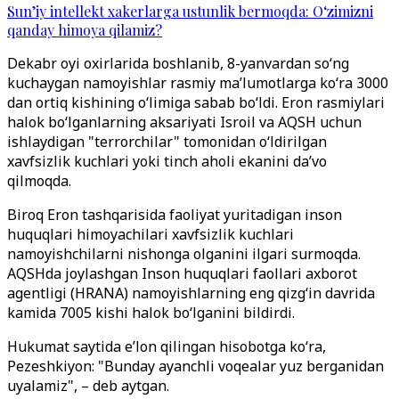
Sun’iy intellekt xakerlarga ustunlik bermoqda: O‘zimizni
qanday himoya qilamiz?
Dekabr oyi oxirlarida boshlanib, 8-yanvardan so‘ng
kuchaygan namoyishlar rasmiy ma’lumotlarga ko‘ra 3000
dan ortiq kishining o‘limiga sabab bo‘ldi. Eron rasmiylari
halok bo‘lganlarning aksariyati Isroil va AQSH uchun
ishlaydigan "terrorchilar" tomonidan o‘ldirilgan
xavfsizlik kuchlari yoki tinch aholi ekanini da’vo
qilmoqda.
Biroq Eron tashqarisida faoliyat yuritadigan inson
huquqlari himoyachilari xavfsizlik kuchlari
namoyishchilarni nishonga olganini ilgari surmoqda.
AQSHda joylashgan Inson huquqlari faollari axborot
agentligi (HRANA) namoyishlarning eng qizg‘in davrida
kamida 7005 kishi halok bo‘lganini bildirdi.
Hukumat saytida e’lon qilingan hisobotga ko‘ra,
Pezeshkiyon: "Bunday ayanchli voqealar yuz berganidan
uyalamiz", – deb aytgan.