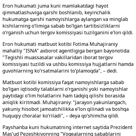
Eron hukumati juma kuni mamlakatdagi hayot
qimmatlashuviga qarshi boshlanib, keyinchalik
hukumatga qarshi namoyishlarga aylangan va minglab
kishilarning o‘limiga sabab bo‘lgan tartibsizliklarni
o‘rganish uchun tergov komissiyasi tuzilganini e’lon qildi.
Eron hukumati matbuot kotibi Fotima Muhajiraniy
mahalliy "ISNA" axborot agentligiga bergan bayonotida:
"Tegishli muassasalar vakillaridan iborat tergov
komissiyasi tuzildi va ushbu komissiya hujjatlarni hamda
guvohlarning ko‘rsatmalarini to‘plamoqda", – dedi.
Matbuot kotibi komissiya faqat namoyishlarga sabab
bo‘lgan iqtisodiy talablarni o‘rganishi yoki namoyishlar
paytidagi o‘lim holatlarini ham tadqiq qilishi borasida
aniqlik kiritmadi. Muhajiraniy: "Jarayon yakunlangach,
yakuniy hisobot jamoatchilikka e’lon qilinadi va boshqa
huquqiy choralar ko‘riladi", – deya qo‘shimcha qildi.
Payshanba kuni hukumatning internet saytida Prezident
Mas’ud Pezeshkiyonning "Voqealarning sabablarini