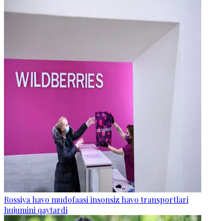
Rossiya havo mudofaasi insonsiz havo transportlari
hujumini qaytardi