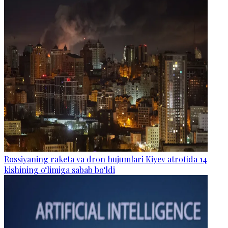
Rossiyaning raketa va dron hujumlari Kiyev atrofida 14
kishining o‘limiga sabab bo‘ldi