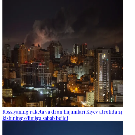
Rossiyaning raketa va dron hujumlari Kiyev atrofida 14
kishining o‘limiga sabab bo‘ldi