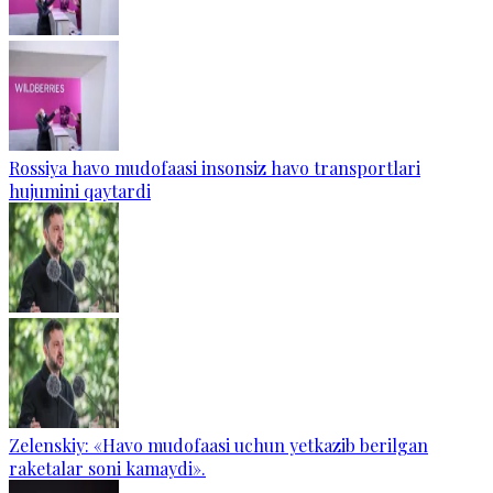
Rossiya havo mudofaasi insonsiz havo transportlari
hujumini qaytardi
Zelenskiy: «Havo mudofaasi uchun yetkazib berilgan
raketalar soni kamaydi».