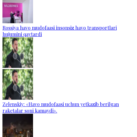
Rossiya havo mudofaasi insonsiz havo transportlari
hujumini qaytardi
Zelenskiy: «Havo mudofaasi uchun yetkazib berilgan
raketalar soni kamaydi».