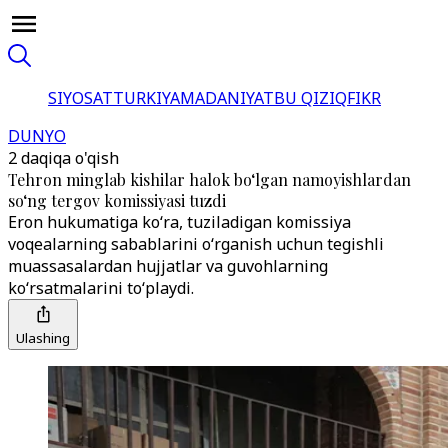
SIYOSAT
TURKIYA
MADANIYAT
BU QIZIQ
FIKR
DUNYO
2 daqiqa o'qish
Tehron minglab kishilar halok bo‘lgan namoyishlardan
so‘ng tergov komissiyasi tuzdi
Eron hukumatiga ko‘ra, tuziladigan komissiya
voqealarning sabablarini o‘rganish uchun tegishli
muassasalardan hujjatlar va guvohlarning
ko‘rsatmalarini to‘playdi.
Ulashing