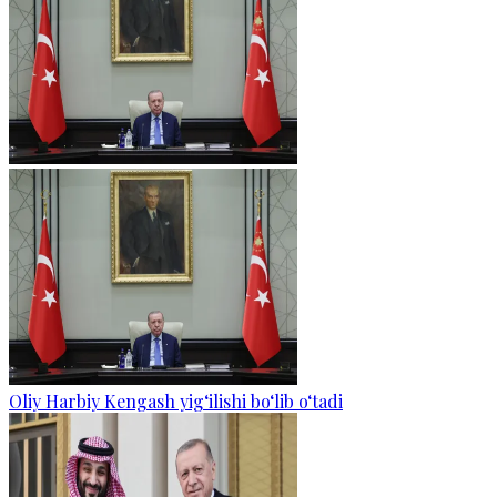
Oliy Harbiy Kengash yig‘ilishi bo‘lib o‘tadi