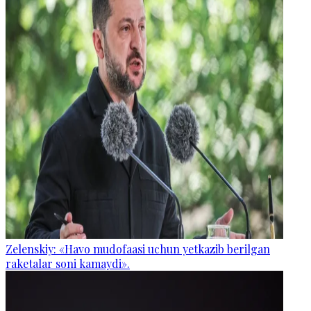
Zelenskiy: «Havo mudofaasi uchun yetkazib berilgan
raketalar soni kamaydi».