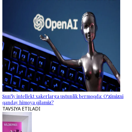
Sun’iy intellekt xakerlarga ustunlik bermoqda: O‘zimizni
qanday himoya qilamiz?
TAVSIYA ETILADI