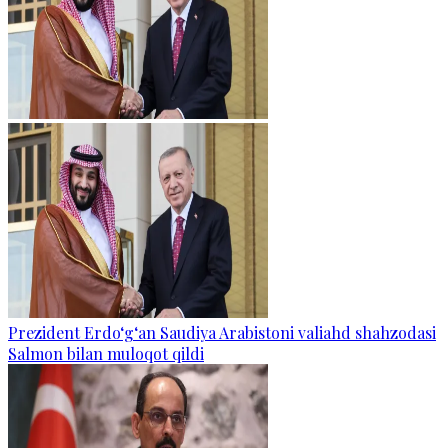
Prezident Erdo‘g‘an Saudiya Arabistoni valiahd shahzodasi
Salmon bilan muloqot qildi