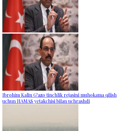
Ibrohim Kalin G‘azo tinchlik rejasini muhokama qilish
uchun HAMAS yetakchisi bilan uchrashdi