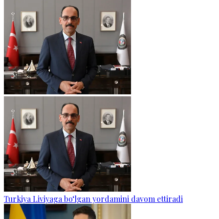
Turkiya Liviyaga bo‘lgan yordamini davom ettiradi