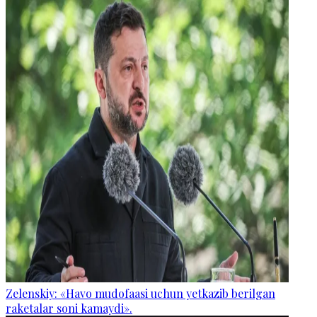
Zelenskiy: «Havo mudofaasi uchun yetkazib berilgan
raketalar soni kamaydi».