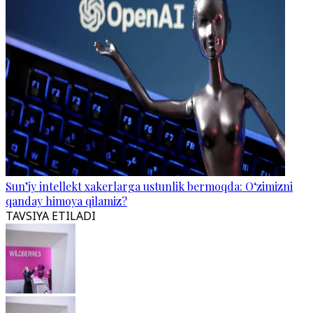
Sun’iy intellekt xakerlarga ustunlik bermoqda: O‘zimizni
qanday himoya qilamiz?
TAVSIYA ETILADI