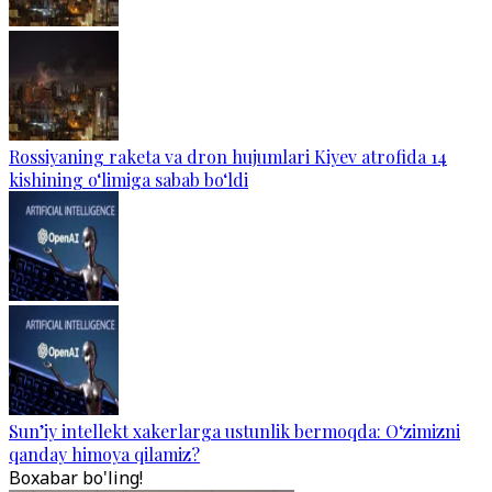
Rossiyaning raketa va dron hujumlari Kiyev atrofida 14
kishining o‘limiga sabab bo‘ldi
Sun’iy intellekt xakerlarga ustunlik bermoqda: O‘zimizni
qanday himoya qilamiz?
Boxabar bo'ling!