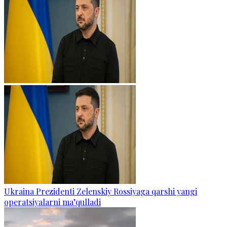
Ukraina Prezidenti Zelenskiy Rossiyaga qarshi yangi
operatsiyalarni ma’qulladi