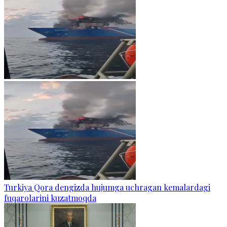
Turkiya Qora dengizda hujumga uchragan kemalardagi
fuqarolarini kuzatmoqda