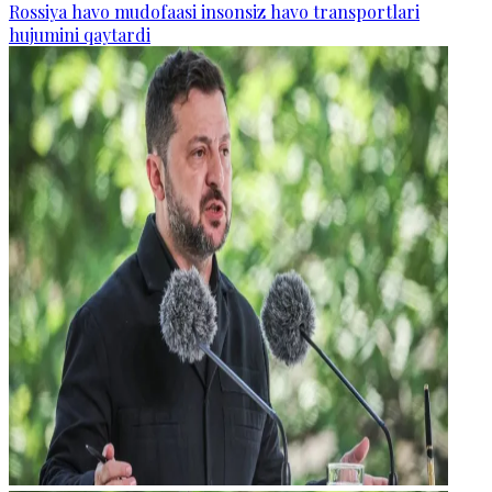
Rossiya havo mudofaasi insonsiz havo transportlari
hujumini qaytardi