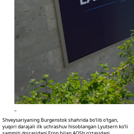
_
Shveysariyaning Burgenstok shahrida bo‘lib o‘tgan,
yuqori darajali ilk uchrashuv hisoblangan Lyutsern ko‘li
sammiti doirasidagi Eron bilan AQSh o‘rtasidagi