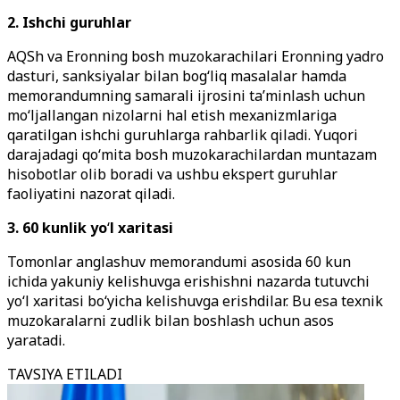
2. Ishchi guruhlar
AQSh va Eronning bosh muzokarachilari Eronning yadro
dasturi, sanksiyalar bilan bog‘liq masalalar hamda
memorandumning samarali ijrosini ta’minlash uchun
mo‘ljallangan nizolarni hal etish mexanizmlariga
qaratilgan ishchi guruhlarga rahbarlik qiladi. Yuqori
darajadagi qo‘mita bosh muzokarachilardan muntazam
hisobotlar olib boradi va ushbu ekspert guruhlar
faoliyatini nazorat qiladi.
3. 60 kunlik yo
‘
l xaritasi
Tomonlar anglashuv memorandumi asosida 60 kun
ichida yakuniy kelishuvga erishishni nazarda tutuvchi
yo‘l xaritasi bo‘yicha kelishuvga erishdilar. Bu esa texnik
muzokaralarni zudlik bilan boshlash uchun asos
yaratadi.
TAVSIYA ETILADI