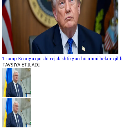
Tramp Eronga qarshi rejalashtirgan hujumni bekor qildi
TAVSIYA ETILADI