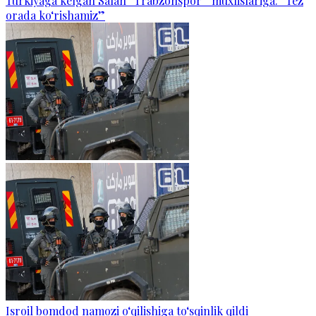
Turkiyaga kelgan Salah “Trabzonspor” muxlislariga: “Tez
orada ko‘rishamiz”
Isroil bomdod namozi o‘qilishiga to‘sqinlik qildi