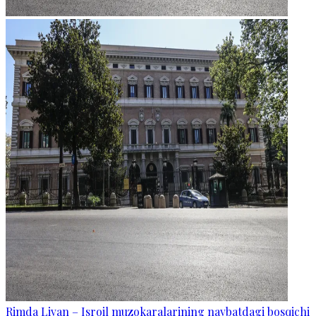
Rimda Livan – Isroil muzokaralarining navbatdagi bosqichi