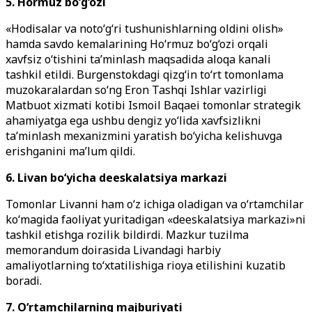
5. Hormuz bo‘g‘ozi
«Hodisalar va noto‘g‘ri tushunishlarning oldini olish»
hamda savdo kemalarining Ho‘rmuz bo‘g‘ozi orqali
xavfsiz o‘tishini ta’minlash maqsadida aloqa kanali
tashkil etildi. Burgenstokdagi qizg‘in to‘rt tomonlama
muzokaralardan so‘ng Eron Tashqi Ishlar vazirligi
Matbuot xizmati kotibi Ismoil Baqaei tomonlar strategik
ahamiyatga ega ushbu dengiz yo‘lida xavfsizlikni
ta’minlash mexanizmini yaratish bo‘yicha kelishuvga
erishganini ma’lum qildi.
6. Livan bo‘yicha deeskalatsiya markazi
Tomonlar Livanni ham o‘z ichiga oladigan va o‘rtamchilar
ko‘magida faoliyat yuritadigan «deeskalatsiya markazi»ni
tashkil etishga rozilik bildirdi. Mazkur tuzilma
memorandum doirasida Livandagi harbiy
amaliyotlarning to‘xtatilishiga rioya etilishini kuzatib
boradi.
7. O‘rtamchilarning
majburiyati