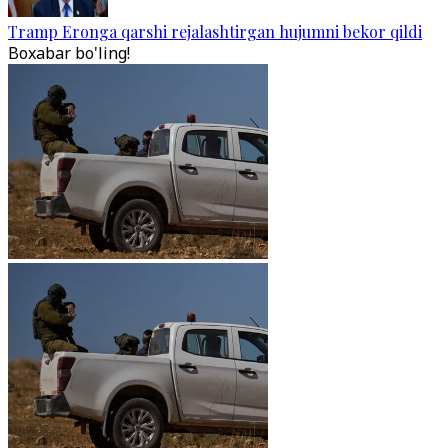
Tramp Eronga qarshi rejalashtirgan hujumni bekor qildi
Boxabar bo'ling!