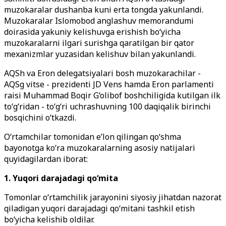
muzokaralar dushanba kuni erta tongda yakunlandi.
Muzokaralar Islomobod anglashuv memorandumi
doirasida yakuniy kelishuvga erishish bo‘yicha
muzokaralarni ilgari surishga qaratilgan bir qator
mexanizmlar yuzasidan kelishuv bilan yakunlandi.
AQSh va Eron delegatsiyalari bosh muzokarachilar -
AQSg vitse - prezidenti JD Vens hamda Eron parlamenti
raisi Muhammad Boqir G‘olibof boshchiligida kutilgan ilk
to‘g‘ridan - to‘g‘ri uchrashuvning 100 daqiqalik birinchi
bosqichini o‘tkazdi.
O‘rtamchilar tomonidan e’lon qilingan qo‘shma
bayonotga ko‘ra muzokaralarning asosiy natijalari
quyidagilardan iborat:
1. Yuqori darajadagi qo‘mita
Tomonlar o‘rtamchilik jarayonini siyosiy jihatdan nazorat
qiladigan yuqori darajadagi qo‘mitani tashkil etish
bo‘yicha kelishib oldilar.