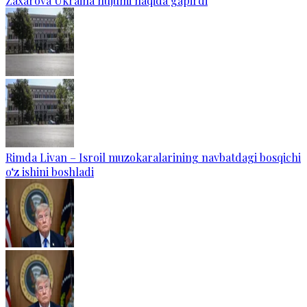
Zaxarova Ukraina hujumi haqida gapirdi
Rimda Livan – Isroil muzokaralarining navbatdagi bosqichi
o‘z ishini boshladi