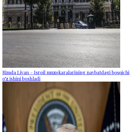
Rimda Livan – Isroil muzokaralarining navbatdagi bosqichi
o‘z ishini boshladi