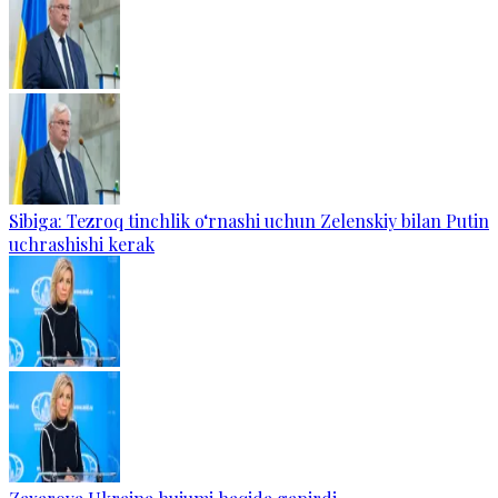
Sibiga: Tezroq tinchlik o‘rnashi uchun Zelenskiy bilan Putin
uchrashishi kerak