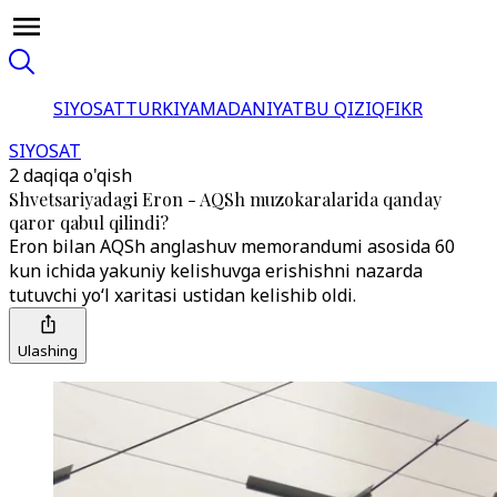
SIYOSAT
TURKIYA
MADANIYAT
BU QIZIQ
FIKR
SIYOSAT
2 daqiqa o'qish
Shvetsariyadagi Eron - AQSh muzokaralarida qanday
qaror qabul qilindi?
Eron bilan AQSh anglashuv memorandumi asosida 60
kun ichida yakuniy kelishuvga erishishni nazarda
tutuvchi yo‘l xaritasi ustidan kelishib oldi.
Ulashing