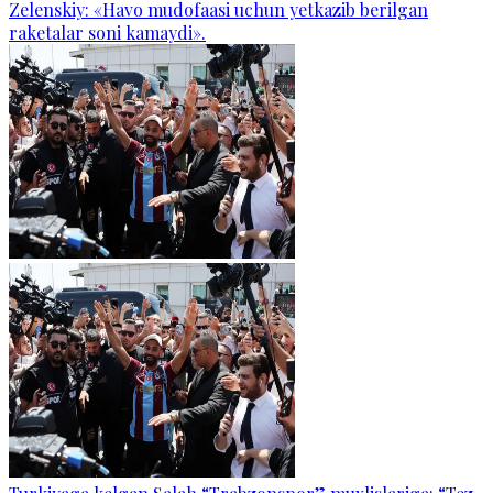
Zelenskiy: «Havo mudofaasi uchun yetkazib berilgan
raketalar soni kamaydi».