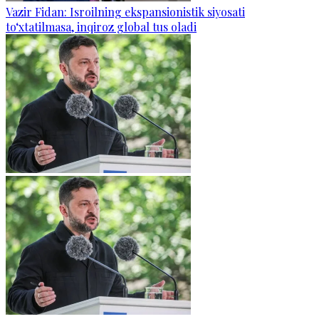
Vazir Fidan: Isroilning ekspansionistik siyosati
to‘xtatilmasa, inqiroz global tus oladi