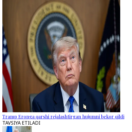
Tramp Eronga qarshi rejalashtirgan hujumni bekor qildi
TAVSIYA ETILADI