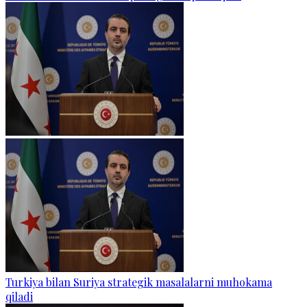
Turkiya bilan Suriya strategik masalalarni muhokama
qiladi