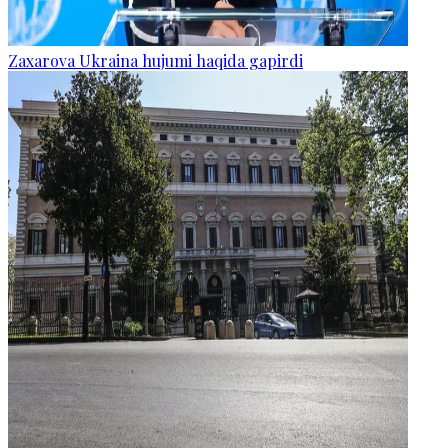
Zaxarova Ukraina hujumi haqida gapirdi