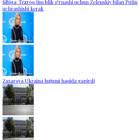
Sibiga: Tezroq tinchlik o‘rnashi uchun Zelenskiy bilan Putin
uchrashishi kerak
Zaxarova Ukraina hujumi haqida gapirdi