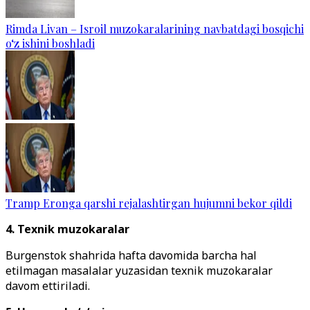
Rimda Livan – Isroil muzokaralarining navbatdagi bosqichi
o‘z ishini boshladi
Tramp Eronga qarshi rejalashtirgan hujumni bekor qildi
4. Texnik muzokaralar
Burgenstok shahrida hafta davomida barcha hal
etilmagan masalalar yuzasidan texnik muzokaralar
davom ettiriladi.