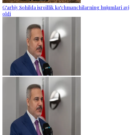
G‘arbiy Sohilda isroillik ko‘chmanchilarning hujumlari avj
oldi