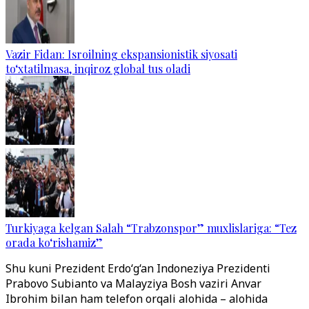
Vazir Fidan: Isroilning ekspansionistik siyosati
to‘xtatilmasa, inqiroz global tus oladi
Turkiyaga kelgan Salah “Trabzonspor” muxlislariga: “Tez
orada ko‘rishamiz”
Shu kuni Prezident Erdo‘g‘an Indoneziya Prezidenti
Prabovo Subianto va Malayziya Bosh vaziri Anvar
Ibrohim bilan ham telefon orqali alohida – alohida