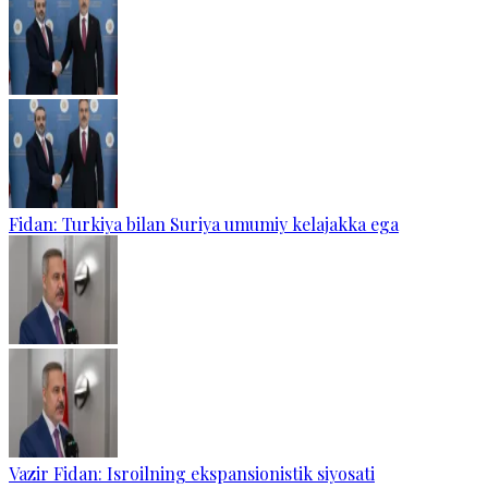
Fidan: Turkiya bilan Suriya umumiy kelajakka ega
Vazir Fidan: Isroilning ekspansionistik siyosati