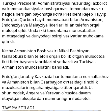
Turkiya Prezidenti Administratsiyasi huzuridagi axborot
va kommunikatsiyalar boshqarmasi tomonidan mavzu
haqida berilgan bayonotga ko‘ra Prezident Rejep Tayyip
Erdo‘g‘an Qurbon hayiti munosabati bilan Armaniston,
Indoneziya va Malayziya liderlari bilan telefon orqali
muloqot qildi. Unda ikki tomonlama munosabatlar,
mintaqadagi va dunyodagi oxirgi vaziyatlar muhokama
qilindi.
Kecha Armaniston Bosh vaziri Nikol Pashinyan
tashabbusi bilan telefon orqali bo‘lib o‘tgan muloqotda
ikki lider bayram tabriklarini yetkazdi va Turkiya -
Armaniston munosabatini baholadi.
Erdo‘g‘an Janubiy Kavkazda har tomonlama normallashuv
va Armaniston bilan Ozarbayjon o‘rtasidagi tinchlik
muzokaralarining ahamiyatiga e’tibor qaratdi. U,
shuningdek, Anqara va Yerevan o‘rtasida davom
etayotgan aloqalardan mamnunligini ifoda etdi.
TAVSIYA ETILADI