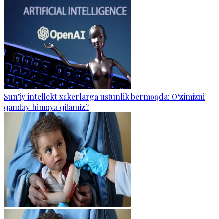
Sun’iy intellekt xakerlarga ustunlik bermoqda: O‘zimizni
qanday himoya qilamiz?