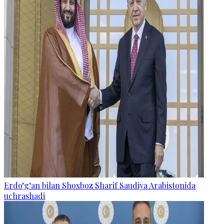
Erdo‘g‘an bilan Shoxboz Sharif Saudiya Arabistonida
uchrashadi