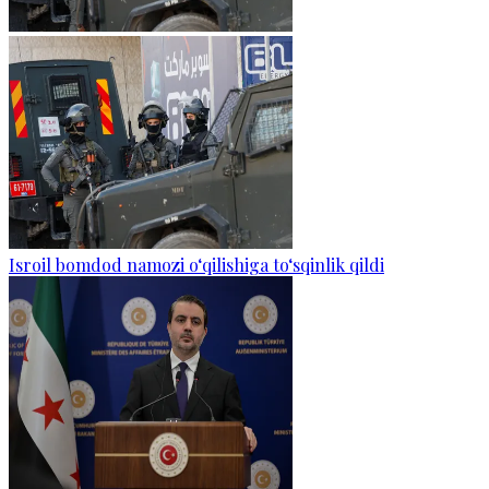
Isroil bomdod namozi o‘qilishiga to‘sqinlik qildi