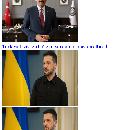
Turkiya Liviyaga bo‘lgan yordamini davom ettiradi