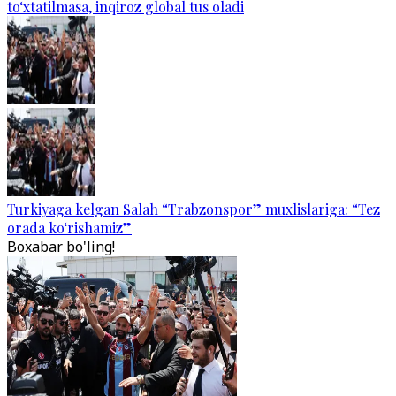
to‘xtatilmasa, inqiroz global tus oladi
Turkiyaga kelgan Salah “Trabzonspor” muxlislariga: “Tez
orada ko‘rishamiz”
Boxabar bo'ling!