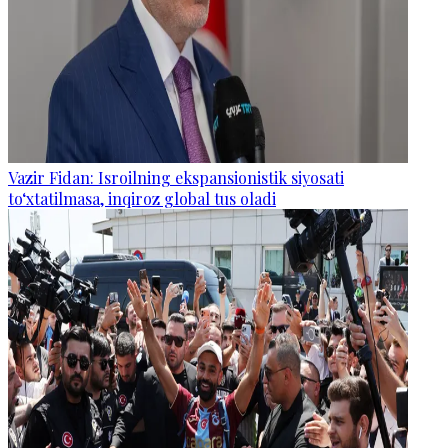
Vazir Fidan: Isroilning ekspansionistik siyosati
to‘xtatilmasa, inqiroz global tus oladi