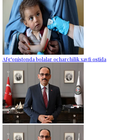
Afg‘onistonda bolalar ocharchilik xavfi ostida