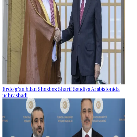
Erdo‘g‘an bilan Shoxboz Sharif Saudiya Arabistonida
uchrashadi