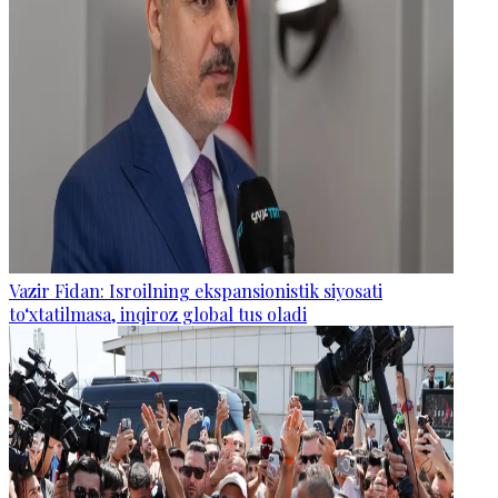
Vazir Fidan: Isroilning ekspansionistik siyosati
to‘xtatilmasa, inqiroz global tus oladi