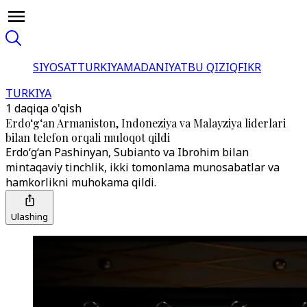
SIYOSAT
TURKIYA
MADANIYAT
BU QIZIQ
FIKR
TURKIYA
1 daqiqa o'qish
Erdo‘g‘an Armaniston, Indoneziya va Malayziya liderlari
bilan telefon orqali muloqot qildi
Erdo‘g‘an Pashinyan, Subianto va Ibrohim bilan
mintaqaviy tinchlik, ikki tomonlama munosabatlar va
hamkorlikni muhokama qildi.
Ulashing