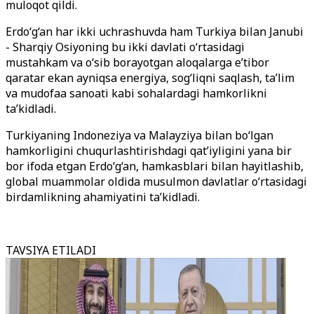
muloqot qildi.
Erdo‘g‘an har ikki uchrashuvda ham Turkiya bilan Janubi
- Sharqiy Osiyoning bu ikki davlati o‘rtasidagi
mustahkam va o‘sib borayotgan aloqalarga e’tibor
qaratar ekan ayniqsa energiya, sog‘liqni saqlash, ta’lim
va mudofaa sanoati kabi sohalardagi hamkorlikni
ta’kidladi.
Turkiyaning Indoneziya va Malayziya bilan bo‘lgan
hamkorligini chuqurlashtirishdagi qat’iyligini yana bir
bor ifoda etgan Erdo‘g‘an, hamkasblari bilan hayitlashib,
global muammolar oldida musulmon davlatlar o‘rtasidagi
birdamlikning ahamiyatini ta’kidladi.
TAVSIYA ETILADI