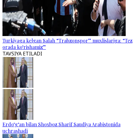
Turkiyaga kelgan Salah “Trabzonspor” muxlislariga: “Tez
orada ko‘rishamiz”
TAVSIYA ETILADI
Erdo‘g‘an bilan Shoxboz Sharif Saudiya Arabistonida
uchrashadi