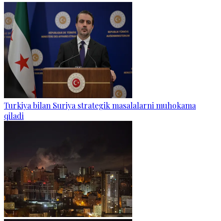
Turkiya bilan Suriya strategik masalalarni muhokama
qiladi