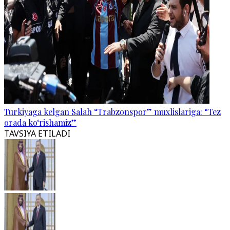
Turkiyaga kelgan Salah “Trabzonspor” muxlislariga: “Tez
orada ko‘rishamiz”
TAVSIYA ETILADI