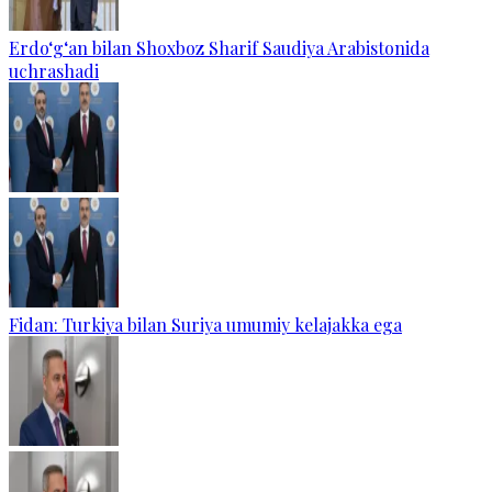
Erdo‘g‘an bilan Shoxboz Sharif Saudiya Arabistonida
uchrashadi
Fidan: Turkiya bilan Suriya umumiy kelajakka ega