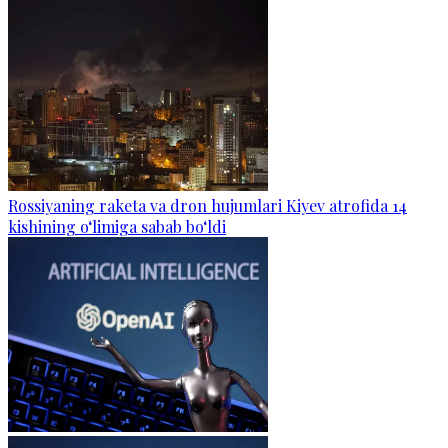
Rossiyaning raketa va dron hujumlari Kiyev atrofida 14
kishining o‘limiga sabab bo‘ldi