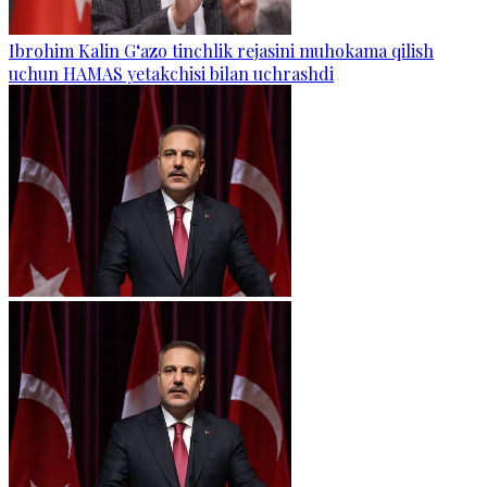
Ibrohim Kalin G‘azo tinchlik rejasini muhokama qilish
uchun HAMAS yetakchisi bilan uchrashdi