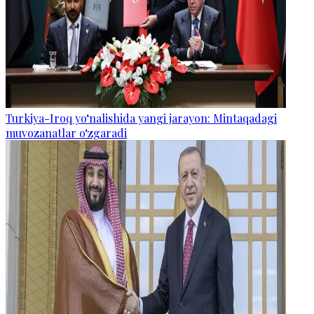
Turkiya-Iroq yo‘nalishida yangi jarayon: Mintaqadagi
muvozanatlar o‘zgaradi