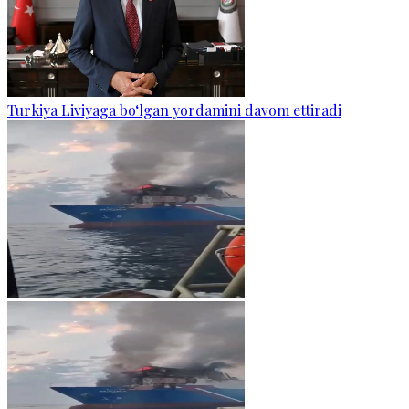
Turkiya Liviyaga bo‘lgan yordamini davom ettiradi