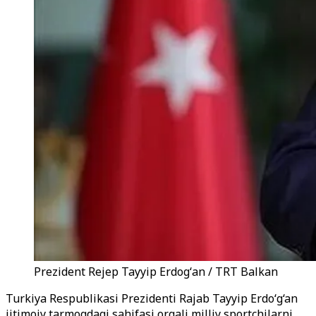
Prezident Rejep Tayyip Erdogʻan / TRT Balkan
Turkiya Respublikasi Prezidenti Rajab Tayyip Erdo‘g‘an
ijtimoiy tarmoqdagi sahifasi orqali milliy sportchilarni