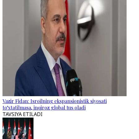
Vazir Fidan: Isroilning ekspansionistik siyosati
to‘xtatilmasa, inqiroz global tus oladi
TAVSIYA ETILADI