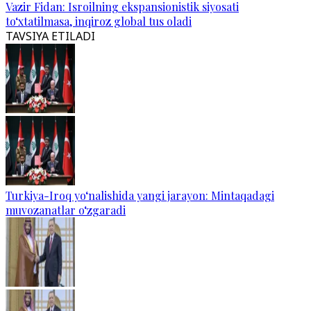
Vazir Fidan: Isroilning ekspansionistik siyosati
to‘xtatilmasa, inqiroz global tus oladi
TAVSIYA ETILADI
Turkiya-Iroq yo‘nalishida yangi jarayon: Mintaqadagi
muvozanatlar o‘zgaradi