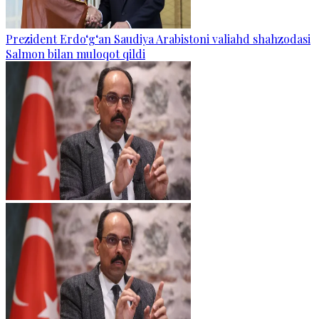
Prezident Erdo‘g‘an Saudiya Arabistoni valiahd shahzodasi
Salmon bilan muloqot qildi