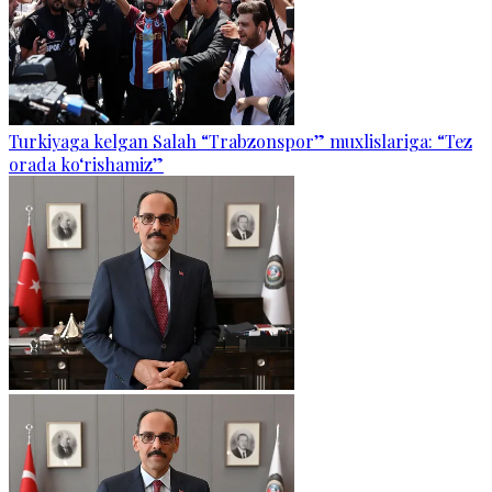
Turkiyaga kelgan Salah “Trabzonspor” muxlislariga: “Tez
orada ko‘rishamiz”