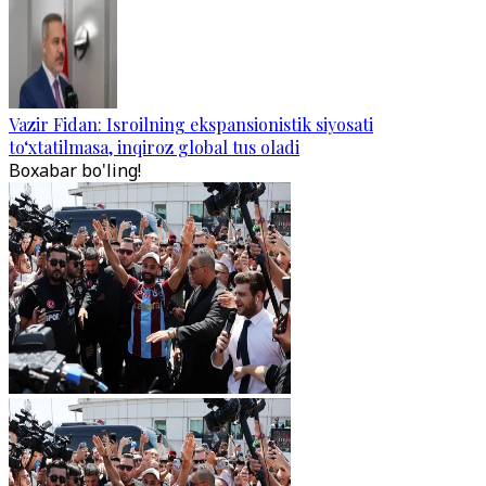
Vazir Fidan: Isroilning ekspansionistik siyosati
to‘xtatilmasa, inqiroz global tus oladi
Boxabar bo'ling!