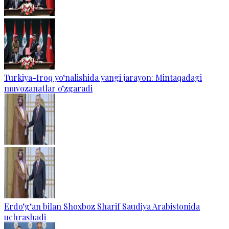
Turkiya-Iroq yo‘nalishida yangi jarayon: Mintaqadagi
muvozanatlar o‘zgaradi
Erdo‘g‘an bilan Shoxboz Sharif Saudiya Arabistonida
uchrashadi