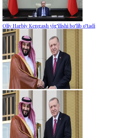
Oliy Harbiy Kengash yig‘ilishi bo‘lib o‘tadi