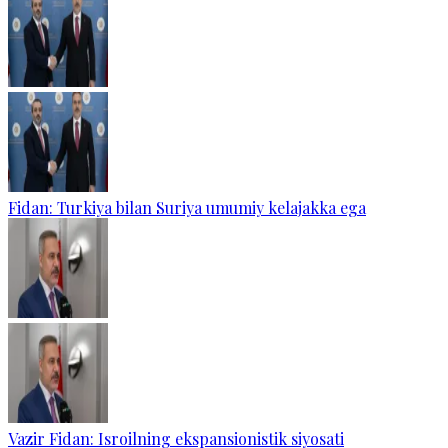
Fidan: Turkiya bilan Suriya umumiy kelajakka ega
Vazir Fidan: Isroilning ekspansionistik siyosati