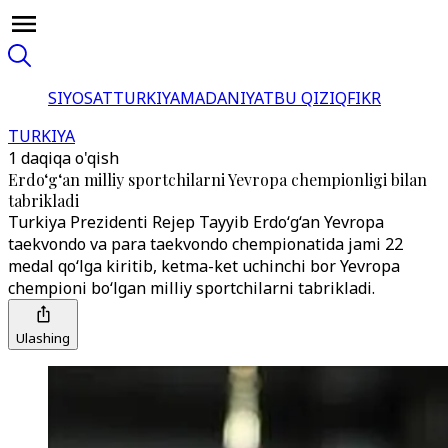
SIYOSAT
TURKIYA
MADANIYAT
BU QIZIQ
FIKR
TURKIYA
1 daqiqa o'qish
Erdo‘g‘an milliy sportchilarni Yevropa chempionligi bilan
tabrikladi
Turkiya Prezidenti Rejep Tayyib Erdo‘g‘an Yevropa
taekvondo va para taekvondo chempionatida jami 22
medal qo‘lga kiritib, ketma-ket uchinchi bor Yevropa
chempioni bo‘lgan milliy sportchilarni tabrikladi.
Ulashing