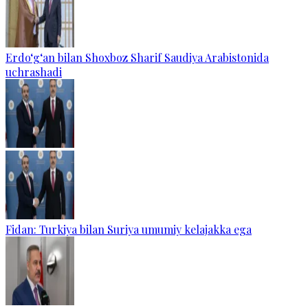
Erdo‘g‘an bilan Shoxboz Sharif Saudiya Arabistonida
uchrashadi
Fidan: Turkiya bilan Suriya umumiy kelajakka ega