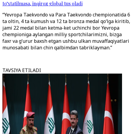
to‘xtatilmasa, inqiroz global tus oladi
“Yevropa Taekvondo va Para Taekvondo chempionatida 6
ta oltin, 4 ta kumush va 12 ta bronza medal qo‘lga kiritib,
jami 22 medal bilan ketma-ket uchinchi bor Yevropa
chempioniga aylangan milliy sportchilarimizni, bizga
faxr va g‘urur baxsh etgan ushbu ulkan muvaffaqiyatlari
munosabati bilan chin qalbimdan tabriklayman.”
TAVSIYA ETILADI