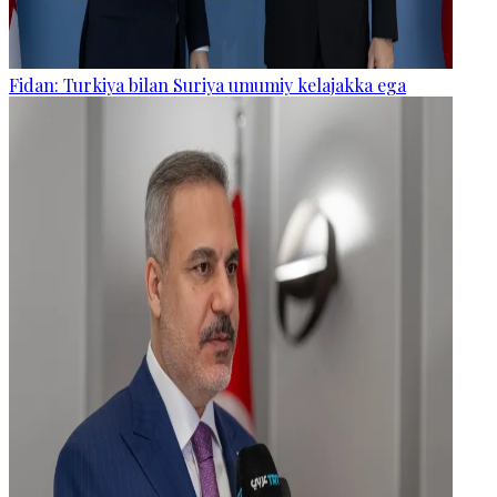
Fidan: Turkiya bilan Suriya umumiy kelajakka ega