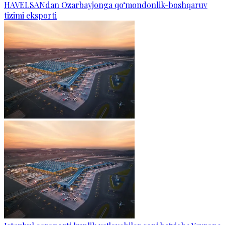
HAVELSANdan Ozarbayjonga qo‘mondonlik-boshqaruv
tizimi eksporti