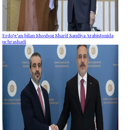
Erdo‘g‘an bilan Shoxboz Sharif Saudiya Arabistonida
uchrashadi