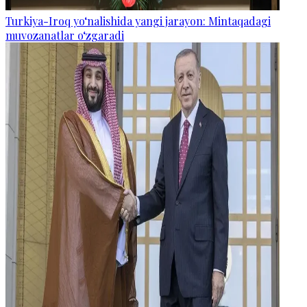
Turkiya-Iroq yo‘nalishida yangi jarayon: Mintaqadagi
muvozanatlar o‘zgaradi