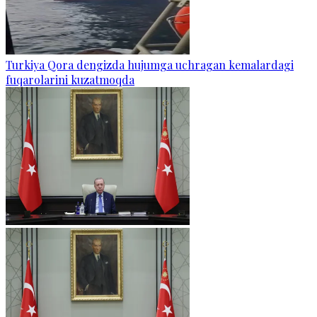
Turkiya Qora dengizda hujumga uchragan kemalardagi
fuqarolarini kuzatmoqda