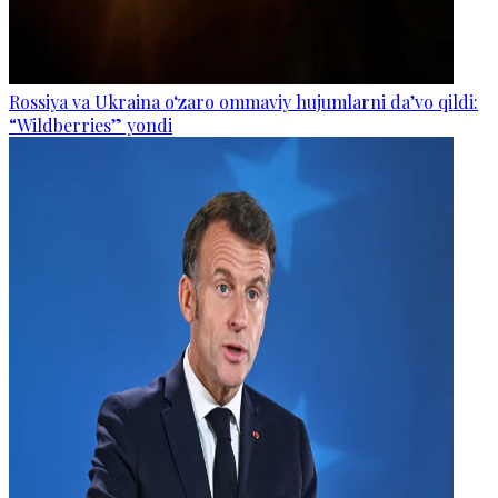
Rossiya va Ukraina o‘zaro ommaviy hujumlarni da’vo qildi:
“Wildberries” yondi