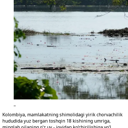
_
Kolombiya, mamlakatning shimolidagi yirik chorvachilik
hududida yuz bergan toshqin 18 kishining umriga,
minglab oilaning o
‘z uy - joyidan
ko‘chirilishiga yo
‘l