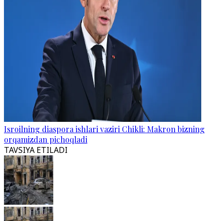
Isroilning diaspora ishlari vaziri Chikli: Makron bizning
orqamizdan pichoqladi
TAVSIYA ETILADI