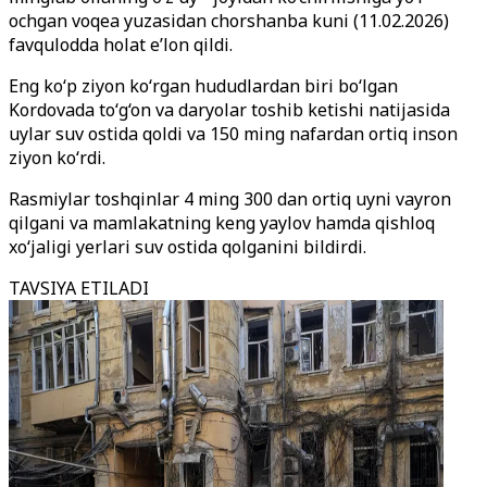
ochgan voqea yuzasidan chorshanba kuni (11.02.2026)
favqulodda holat e’lon qildi.
Eng ko‘p ziyon ko‘rgan hududlardan biri bo‘lgan
Kordovada to‘g‘on va daryolar toshib ketishi natijasida
uylar suv ostida qoldi va 150 ming nafardan ortiq inson
ziyon ko‘rdi.
Rasmiylar toshqinlar 4 ming 300 dan ortiq uyni vayron
qilgani va mamlakatning keng yaylov hamda qishloq
xo‘jaligi yerlari suv ostida qolganini bildirdi.
TAVSIYA ETILADI