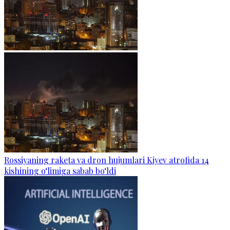
Rossiyaning raketa va dron hujumlari Kiyev atrofida 14
kishining o‘limiga sabab bo‘ldi