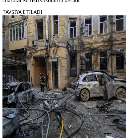
choralar ko‘rish vakolatini beradi.
TAVSIYA ETILADI