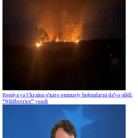
Rossiya va Ukraina o‘zaro ommaviy hujumlarni da’vo qildi:
“Wildberries” yondi