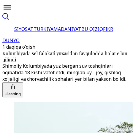
SIYOSAT
TURKIYA
MADANIYAT
BU QIZIQ
FIKR
DUNYO
1 daqiqa o'qish
Kolumbiyada sel falokati yuzasidan favqulodda holat e'lon
qilindi
Shimoliy Kolumbiyada yuz bergan suv toshqinlari
oqibatida 18 kishi vafot etdi, minglab uy - joy, qishloq
xo‘jaligi va chorvachilik sohalari yer bilan yakson bo'ldi.
Ulashing