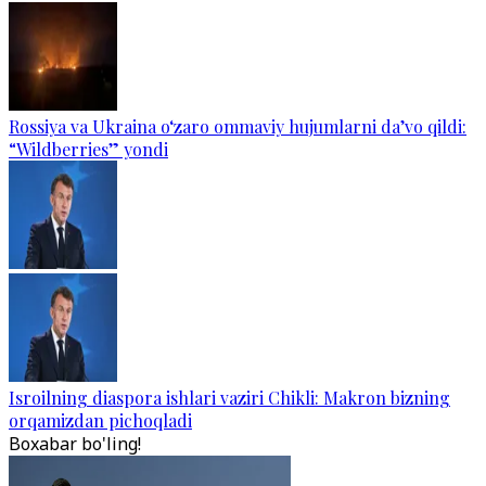
Rossiya va Ukraina o‘zaro ommaviy hujumlarni da’vo qildi:
“Wildberries” yondi
Isroilning diaspora ishlari vaziri Chikli: Makron bizning
orqamizdan pichoqladi
Boxabar bo'ling!