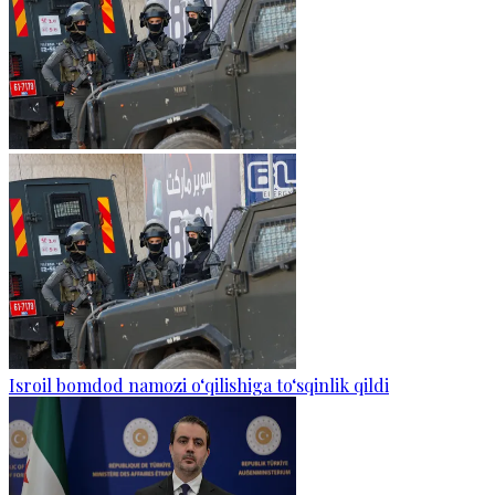
Isroil bomdod namozi o‘qilishiga to‘sqinlik qildi