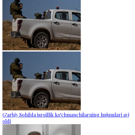
G‘arbiy Sohilda isroillik ko‘chmanchilarning hujumlari avj
oldi