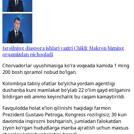
Isroilning diaspora ishlari vaziri Chikli: Makron bizning
orqamizdan pichoqladi
Chorvadorlar uyushmasiga ko‘ra voqeada kamida 1 ming
200 bosh qoramol nobud bo‘lgan.
Kolombiya tabiiy ofatlar bo‘yicha yordam agentligi
dushanba kuni mamlakat bo‘ylab 22 o‘lim qayd etilganini
bildirgan edi ammo keyinchalik bu raqam kamaytirildi.
Favqulodda holat e’lon qilinishi haqidagi farmon
Prezident Gustavo Petroga, Kongress roziligisiz; 30 kun
davomida inqirozni boshqarish, jumladan falokatdan
ziyon ko‘rgan hududlarga manba ajratish uchun maxsus