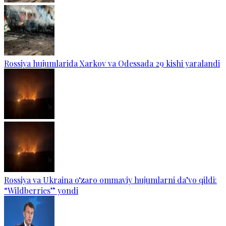
Rossiya hujumlarida Xarkov va Odessada 29 kishi yaralandi
Rossiya va Ukraina o‘zaro ommaviy hujumlarni da’vo qildi:
“Wildberries” yondi