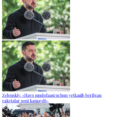
Zelenskiy: «Havo mudofaasi uchun yetkazib berilgan
raketalar soni kamaydi».