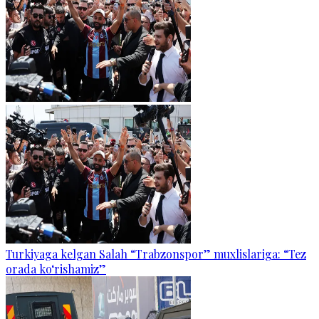
Turkiyaga kelgan Salah “Trabzonspor” muxlislariga: “Tez
orada ko‘rishamiz”