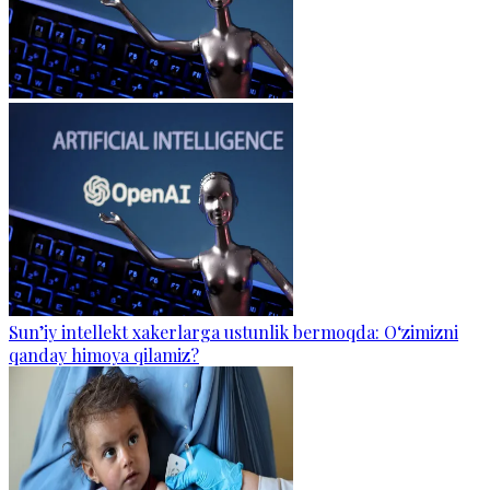
Sun’iy intellekt xakerlarga ustunlik bermoqda: O‘zimizni
qanday himoya qilamiz?