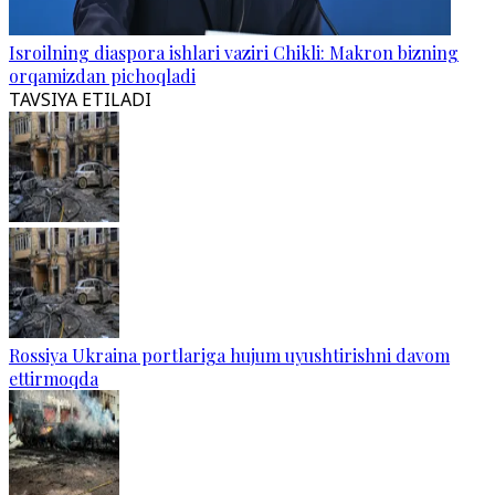
Isroilning diaspora ishlari vaziri Chikli: Makron bizning
orqamizdan pichoqladi
TAVSIYA ETILADI
Rossiya Ukraina portlariga hujum uyushtirishni davom
ettirmoqda