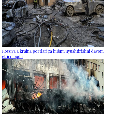
Rossiya Ukraina portlariga hujum uyushtirishni davom
ettirmoqda