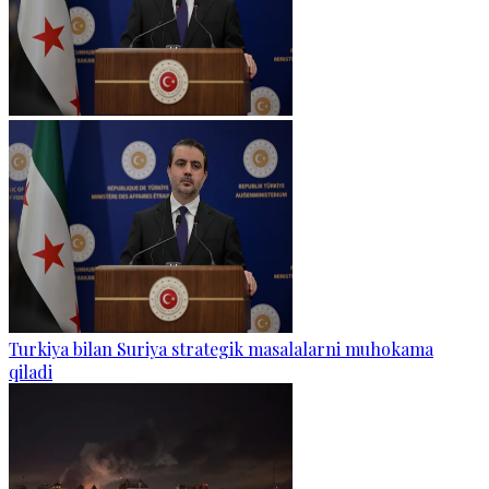
Turkiya bilan Suriya strategik masalalarni muhokama
qiladi