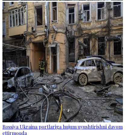
Rossiya Ukraina portlariga hujum uyushtirishni davom
ettirmoqda