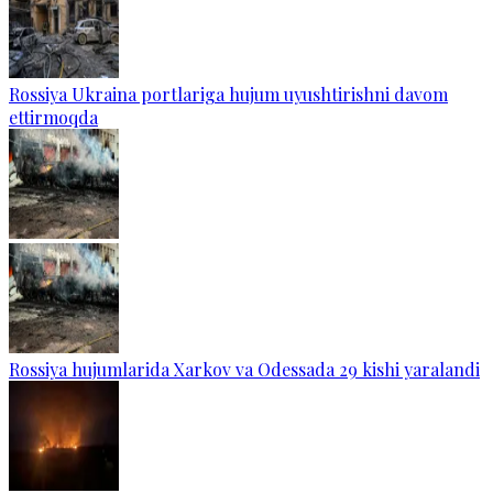
Rossiya Ukraina portlariga hujum uyushtirishni davom
ettirmoqda
Rossiya hujumlarida Xarkov va Odessada 29 kishi yaralandi