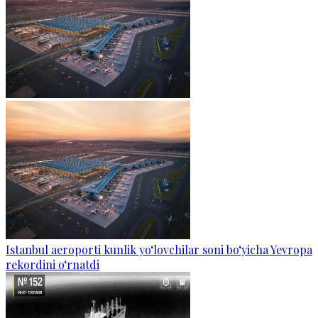
Istanbul aeroporti kunlik yo‘lovchilar soni bo‘yicha Yevropa
rekordini o‘rnatdi