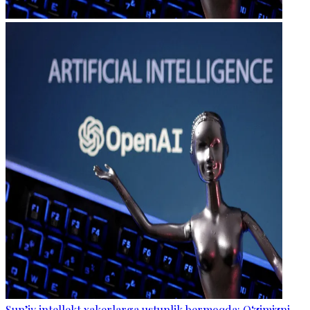
Sun’iy intellekt xakerlarga ustunlik bermoqda: O‘zimizni