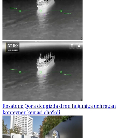
Rosatom: Qora dengizda dron hujumiga uchragan
konteyner kemasi cho‘kdi