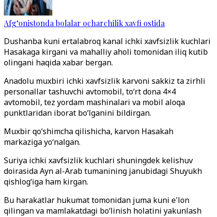
Afg‘onistonda bolalar ocharchilik xavfi ostida
Dushanba kuni ertalabroq kanal ichki xavfsizlik kuchlari
Hasakaga kirgani va mahalliy aholi tomonidan iliq kutib
olingani haqida xabar bergan.
Anadolu muxbiri ichki xavfsizlik karvoni sakkiz ta zirhli
personallar tashuvchi avtomobil, to‘rt dona 4×4
avtomobil, tez yordam mashinalari va mobil aloqa
punktlaridan iborat bo‘lganini bildirgan.
Muxbir qo‘shimcha qilishicha, karvon Hasakah
markaziga yo‘nalgan.
Suriya ichki xavfsizlik kuchlari shuningdek kelishuv
doirasida Ayn al-Arab tumanining janubidagi Shuyukh
qishlog‘iga ham kirgan.
Bu harakatlar hukumat tomonidan juma kuni e'lon
qilingan va mamlakatdagi bo‘linish holatini yakunlash