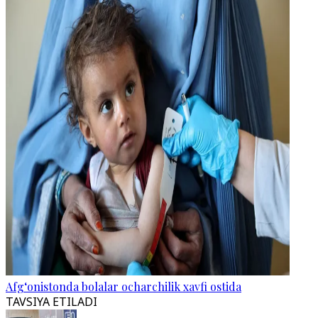
Afg‘onistonda bolalar ocharchilik xavfi ostida
TAVSIYA ETILADI