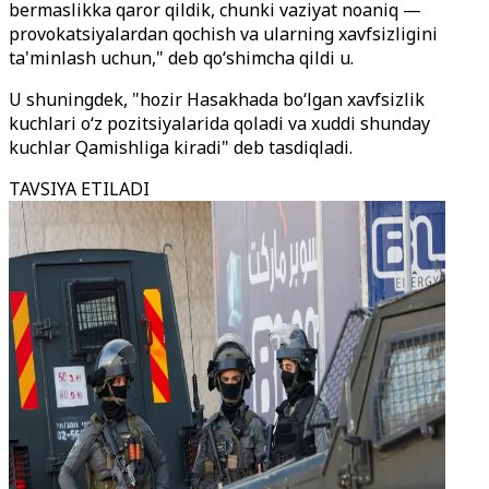
bermaslikka qaror qildik, chunki vaziyat noaniq —
provokatsiyalardan qochish va ularning xavfsizligini
ta'minlash uchun," deb qo‘shimcha qildi u.
U shuningdek, "hozir Hasakhada bo‘lgan xavfsizlik
kuchlari o‘z pozitsiyalarida qoladi va xuddi shunday
kuchlar Qamishliga kiradi" deb tasdiqladi.
TAVSIYA ETILADI