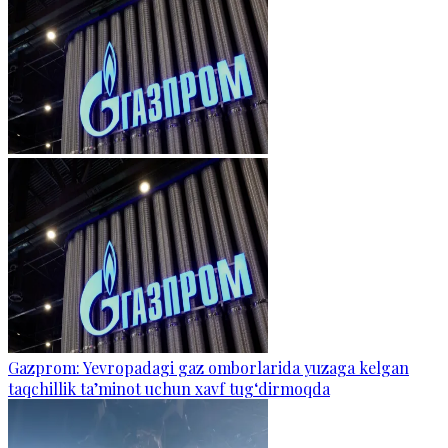
Gazprom: Yevropadagi gaz omborlarida yuzaga kelgan
taqchillik ta’minot uchun xavf tug‘dirmoqda