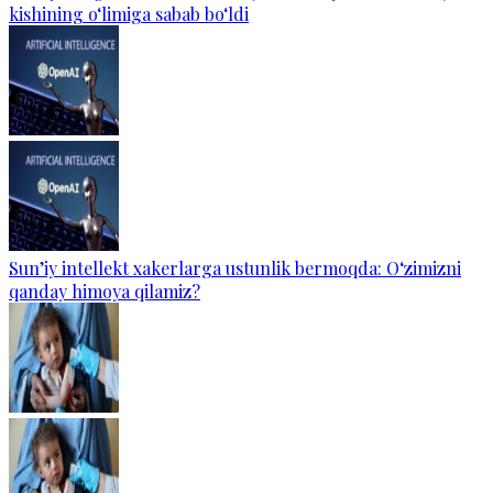
kishining o‘limiga sabab bo‘ldi
Sun’iy intellekt xakerlarga ustunlik bermoqda: O‘zimizni
qanday himoya qilamiz?