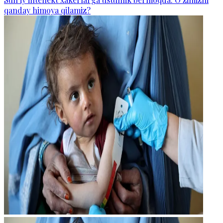
qanday himoya qilamiz?