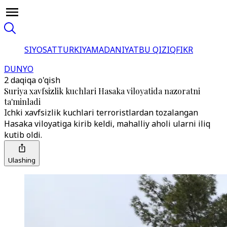
SIYOSAT
TURKIYA
MADANIYAT
BU QIZIQ
FIKR
DUNYO
2 daqiqa o'qish
Suriya xavfsizlik kuchlari Hasaka viloyatida nazoratni
ta'minladi
Ichki xavfsizlik kuchlari terroristlardan tozalangan
Hasaka viloyatiga kirib keldi, mahalliy aholi ularni iliq
kutib oldi.
Ulashing