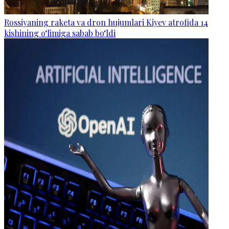
Rossiyaning raketa va dron hujumlari Kiyev atrofida 14
kishining o‘limiga sabab bo‘ldi