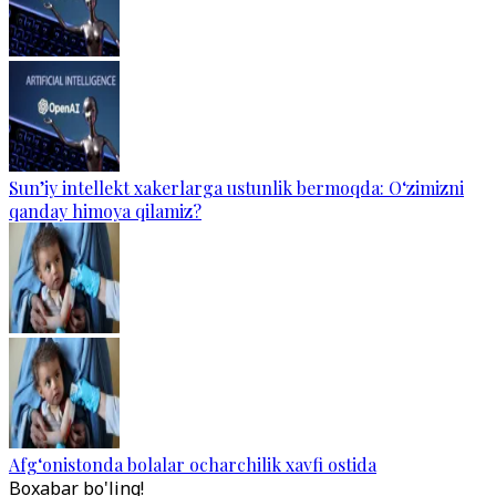
Sun’iy intellekt xakerlarga ustunlik bermoqda: O‘zimizni
qanday himoya qilamiz?
Afg‘onistonda bolalar ocharchilik xavfi ostida
Boxabar bo'ling!