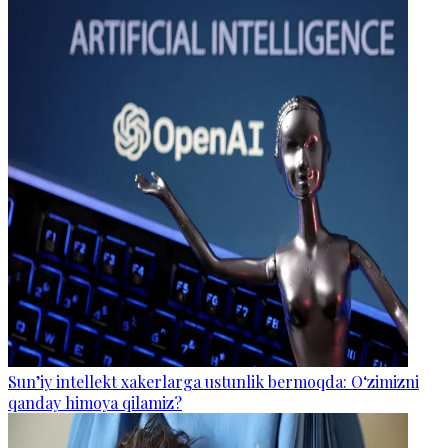
Sun’iy intellekt xakerlarga ustunlik bermoqda: O‘zimizni
qanday himoya qilamiz?