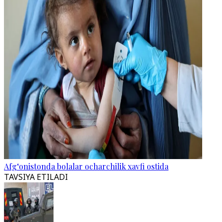
Afg‘onistonda bolalar ocharchilik xavfi ostida
TAVSIYA ETILADI