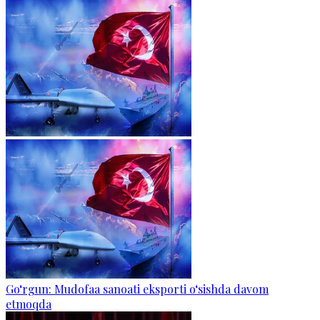
Go‘rgun: Mudofaa sanoati eksporti o‘sishda davom
etmoqda