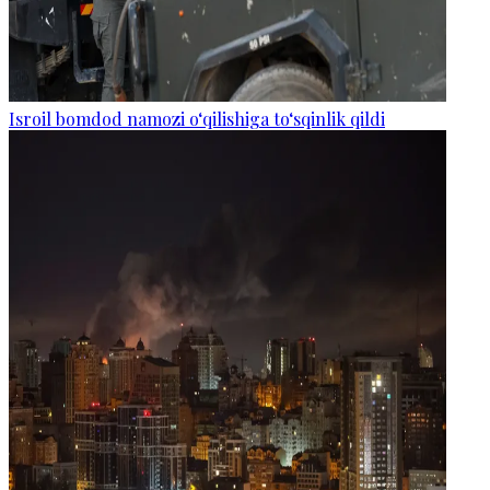
Isroil bomdod namozi o‘qilishiga to‘sqinlik qildi