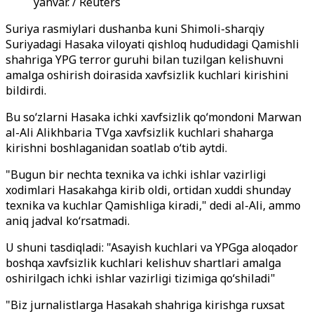
yanvar. / Reuters
Suriya rasmiylari dushanba kuni Shimoli-sharqiy
Suriyadagi Hasaka viloyati qishloq hududidagi Qamishli
shahriga YPG terror guruhi bilan tuzilgan kelishuvni
amalga oshirish doirasida xavfsizlik kuchlari kirishini
bildirdi.
Bu so‘zlarni Hasaka ichki xavfsizlik qo‘mondoni Marwan
al-Ali Alikhbaria TVga xavfsizlik kuchlari shaharga
kirishni boshlaganidan soatlab o‘tib aytdi.
"Bugun bir nechta texnika va ichki ishlar vazirligi
xodimlari Hasakahga kirib oldi, ortidan xuddi shunday
texnika va kuchlar Qamishliga kiradi," dedi al-Ali, ammo
aniq jadval ko‘rsatmadi.
U shuni tasdiqladi: "Asayish kuchlari va YPGga aloqador
boshqa xavfsizlik kuchlari kelishuv shartlari amalga
oshirilgach ichki ishlar vazirligi tizimiga qo‘shiladi"
"Biz jurnalistlarga Hasakah shahriga kirishga ruxsat