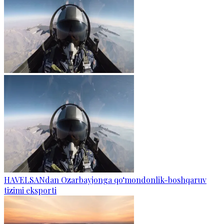
HAVELSANdan Ozarbayjonga qo‘mondonlik-boshqaruv
tizimi eksporti