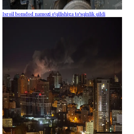
Isroil bomdod namozi o‘qilishiga to‘sqinlik qildi