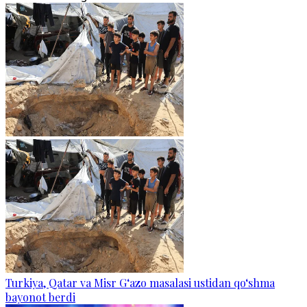
Turkiya, Qatar va Misr G‘azo masalasi ustidan qo‘shma
bayonot berdi