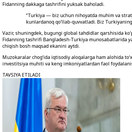
Fidanning dakkaga tashrifini yuksak baholadi.
“Turkiya — biz uchun nihoyatda muhim va strat
kunlardanoq qo‘llab-quvvatladi. Biz Turkiyan
Vazir, shuningdek, bugungi global tahdidlar qarshisida 
Fidanning tashrifi Bangladesh-Turkiya munosabatlarida yan
chiqish bosh maqsad ekanini aytdi.
Muzokaralar chog‘ida iqtisodiy aloqalarga ham alohida to‘
investitsiya muhiti va keng imkoniyatlardan faol foydalani
TAVSIYA ETILADI