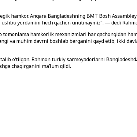
egik hamkor. Anqara Bangladeshning BMT Bosh Assambleyasi
ing ushbu yordamini hech qachon unutmaymiz”, — dedi Rahm
ko‘p tomonlama hamkorlik mexanizmlari har qachongidan ha
gi va muhim davrni boshlab berganini qayd etib, ikki davlat
xtalib o‘tilgan. Rahmon turkiy sarmoyadorlarni Bangladeshd
shga chaqirganini ma’lum qildi.