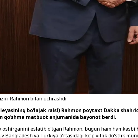
vaziri Rahmon bilan uchrashdi
eyasining bo‘lajak raisi) Rahmon poytaxt Dakka shahrida
lgan qo‘shma matbuot anjumanida bayonot berdi.
alga oshirganini eslatib o‘tgan Rahmon, bugun ham hamkasbi
 Bangladesh va Turkiya o‘rtasidagi ko‘p yillik do‘stlik muno