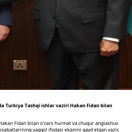
 Turkiya Tashqi ishlar vaziri Hakan Fidan bilan
 Hakan Fidan bilan o‘zaro hurmat va chuqur anglashuv
sabatlarining yaqqol ifodasi ekanini qayd etgan vazir,