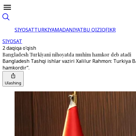
SIYOSAT
TURKIYA
MADANIYAT
BU QIZIQ
FIKR
SIYOSAT
2 daqiqa o'qish
Bangladesh Turkiyani nihoyatda muhim hamkor deb atadi
Bangladesh Tashqi ishlar vaziri Xalilur Rahmon: Turkiya
hamkordir”.
Ulashing