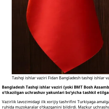
Tashqi ishlar vaziri Fidan Bangladesh tashqi ishlar 
Bangladesh Tashqi ishlar vaziri (yoki BMT Bosh Assambl
o‘tkazilgan uchrashuv yakunlari bo‘yicha tashkil eti
Vazirlik lavozimidagi ilk xorijiy tashrifini Turkiyaga am
ruhida muzokaralar o‘tkazganini bildirdi. Mazkur uchrashuv