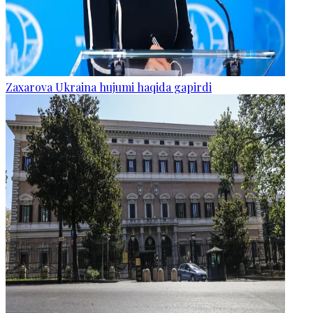
Zaxarova Ukraina hujumi haqida gapirdi