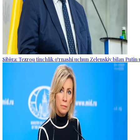
Sibiga: Tezroq tinchlik o‘rnashi uchun Zelenskiy bilan Putin