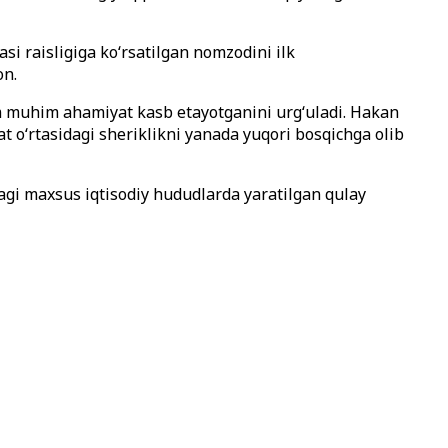
 raisligiga ko‘rsatilgan nomzodini ilk
on.
m muhim ahamiyat kasb etayotganini urg‘uladi. Hakan
 o‘rtasidagi sheriklikni yanada yuqori bosqichga olib
agi maxsus iqtisodiy hududlarda yaratilgan qulay