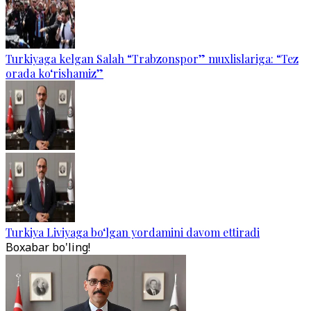
Turkiyaga kelgan Salah “Trabzonspor” muxlislariga: “Tez
orada ko‘rishamiz”
Turkiya Liviyaga bo‘lgan yordamini davom ettiradi
Boxabar bo'ling!