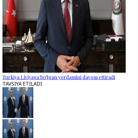
Turkiya Liviyaga bo‘lgan yordamini davom ettiradi
TAVSIYA ETILADI