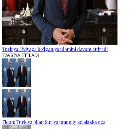
Turkiya Liviyaga bo‘lgan yordamini davom ettiradi
TAVSIYA ETILADI
Fidan: Turkiya bilan Suriya umumiy kelajakka ega