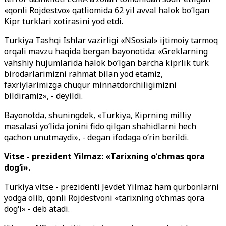
«qonli Rojdestvo» qatliomida 62 yil avval halok boʻlgan
Kipr turklari xotirasini yod etdi.
Turkiya Tashqi Ishlar vazirligi «NSosial» ijtimoiy tarmoq
orqali mavzu haqida bergan bayonotida: «Greklarning
vahshiy hujumlarida halok boʻlgan barcha kiprlik turk
birodarlarimizni rahmat bilan yod etamiz,
faxriylarimizga chuqur minnatdorchiligimizni
bildiramiz», - deyildi.
Bayonotda, shuningdek, «Turkiya, Kiprning milliy
masalasi yoʻlida jonini fido qilgan shahidlarni hech
qachon unutmaydi», - degan ifodaga oʻrin berildi.
Vitse - prezident Yilmaz: «Tarixning o
‘
chmas qora
dogʻi».
Turkiya vitse - prezidenti Jevdet Yilmaz ham qurbonlarni
yodga olib, qonli Rojdestvoni «tarixning o‘chmas qora
dog‘i» - deb atadi.