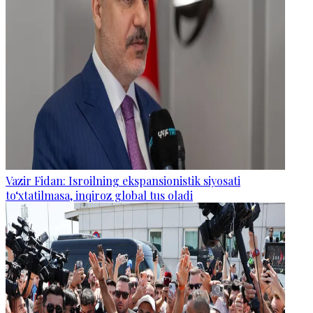
Vazir Fidan: Isroilning ekspansionistik siyosati
to‘xtatilmasa, inqiroz global tus oladi