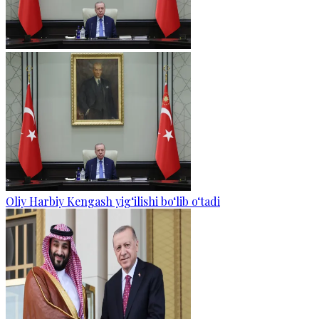
Oliy Harbiy Kengash yig‘ilishi bo‘lib o‘tadi