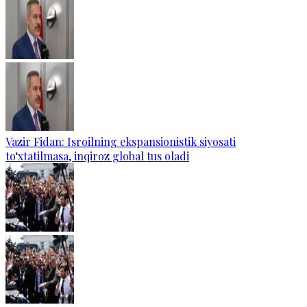
Vazir Fidan: Isroilning ekspansionistik siyosati
to‘xtatilmasa, inqiroz global tus oladi