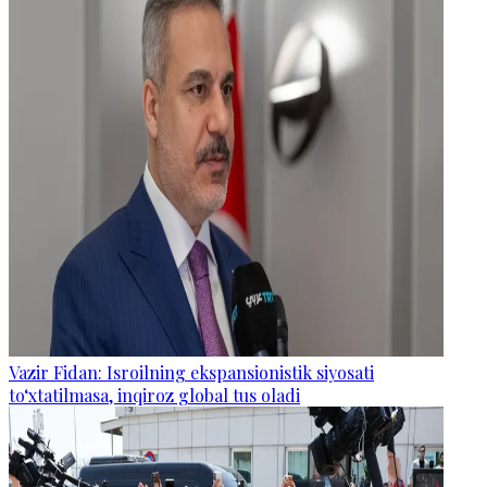
Vazir Fidan: Isroilning ekspansionistik siyosati
to‘xtatilmasa, inqiroz global tus oladi