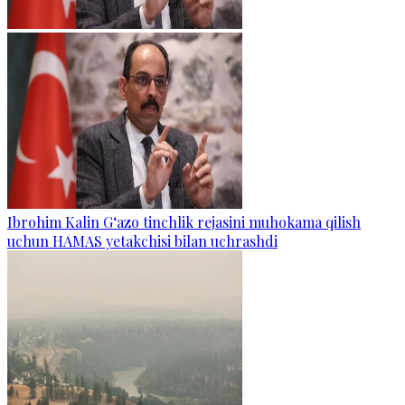
Ibrohim Kalin G‘azo tinchlik rejasini muhokama qilish
uchun HAMAS yetakchisi bilan uchrashdi