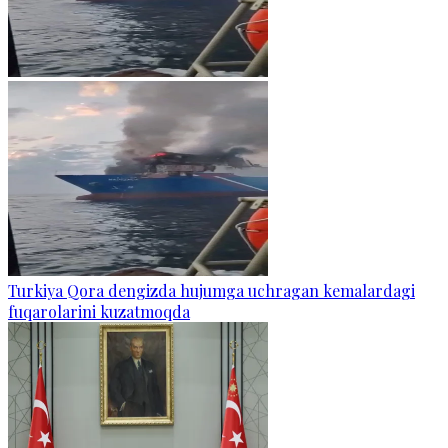
Turkiya Qora dengizda hujumga uchragan kemalardagi
fuqarolarini kuzatmoqda