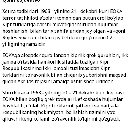
Qonli Rojdestvo
Xotira tadbirlari 1963 - yilning 21 - dekabri kuni EOKA
terror tashkiloti a’zolari tomonidan butun orol bo‘ylab
Kipr turklariga qarshi muvofiqlashtirilgan hujumlar
boshlanishi bilan tarix sahifalaridan joy olgan va «qonli
Rojdestvo» nomi bilan qayd etilgan qirg‘inning 62 -
yilligining ramzidir.
EOKAga aloqador qurollangan kiprlik grek guruhlari, ikki
jamoa o‘rtasida hamkorlik sifatida tuzilgan Kipr
Respublikasining ikki jamoali tuzilmasidan Kipr
turklarini zo‘ravonlik bilan chiqarib yuborishni maqsad
qilgan Akritas rejasini amalga oshirishga uringan.
Shu doirada 1963 - yilning 20 – 21 dekabr kuni kechasi
EOKA bilan bog‘liq grek to‘dalari Lefkoshada hujumlar
boshlatib, o‘nlab Kipr turklarini qatl etdi va natijada
respublikaning hokimiyatni bo‘lishish tizimini yo‘q
qiluvchi keng ko‘lamli zo‘ravonlik to‘lqinini qo‘zg‘atdi.