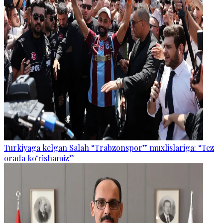
Turkiyaga kelgan Salah “Trabzonspor” muxlislariga: “Tez
orada ko‘rishamiz”