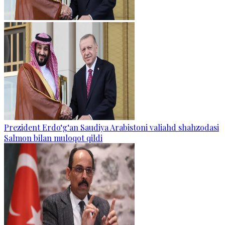
Prezident Erdo‘g‘an Saudiya Arabistoni valiahd shahzodasi
Salmon bilan muloqot qildi