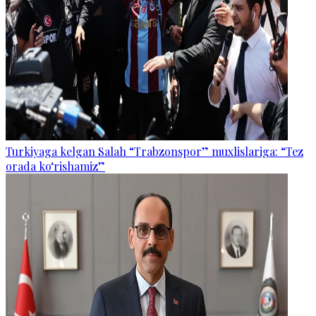
Turkiyaga kelgan Salah “Trabzonspor” muxlislariga: “Tez
orada ko‘rishamiz”