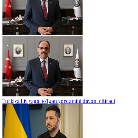
Turkiya Liviyaga bo‘lgan yordamini davom ettiradi