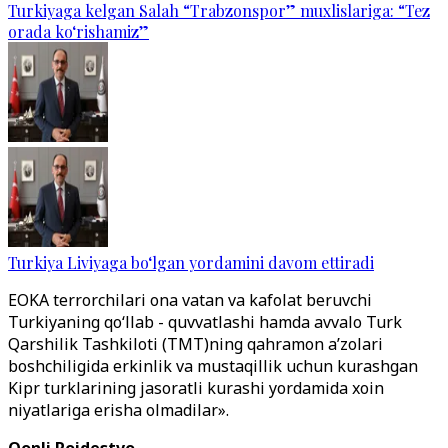
Turkiyaga kelgan Salah “Trabzonspor” muxlislariga: “Tez
orada ko‘rishamiz”
Turkiya Liviyaga bo‘lgan yordamini davom ettiradi
EOKA terrorchilari ona vatan va kafolat beruvchi
Turkiyaning qo‘llab - quvvatlashi hamda avvalo Turk
Qarshilik Tashkiloti (TMT)ning qahramon a’zolari
boshchiligida erkinlik va mustaqillik uchun kurashgan
Kipr turklarining jasoratli kurashi yordamida xoin
niyatlariga erisha olmadilar».