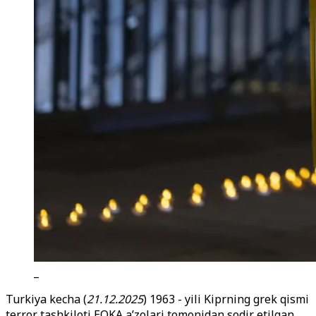
_
Turkiya kecha (
21.12.2025
) 1963 - yili Kiprning grek qismi
terror tashkiloti EOKA a’zolari tomonidan sodir etilgan