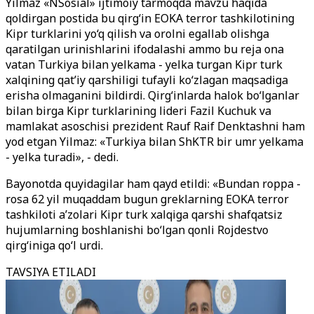
Yilmaz «NSosial» ijtimoiy tarmoqda mavzu haqida
qoldirgan postida bu qirg‘in EOKA terror tashkilotining
Kipr turklarini yo‘q qilish va orolni egallab olishga
qaratilgan urinishlarini ifodalashi ammo bu reja ona
vatan Turkiya bilan yelkama - yelka turgan Kipr turk
xalqining qat’iy qarshiligi tufayli ko‘zlagan maqsadiga
erisha olmaganini bildirdi. Qirg‘inlarda halok bo‘lganlar
bilan birga Kipr turklarining lideri Fazil Kuchuk va
mamlakat asoschisi prezident Rauf Raif Denktashni ham
yod etgan Yilmaz: «Turkiya bilan ShKTR bir umr yelkama
- yelka turadi», - dedi.
Bayonotda quyidagilar ham qayd etildi: «Bundan roppa -
rosa 62 yil muqaddam bugun greklarning EOKA terror
tashkiloti a’zolari Kipr turk xalqiga qarshi shafqatsiz
hujumlarning boshlanishi bo‘lgan qonli Rojdestvo
qirg‘iniga qo‘l urdi.
TAVSIYA ETILADI