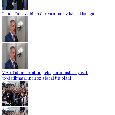
Fidan: Turkiya bilan Suriya umumiy kelajakka ega
Vazir Fidan: Isroilning ekspansionistik siyosati
to‘xtatilmasa, inqiroz global tus oladi