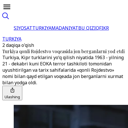
SIYOSAT
TURKIYA
MADANIYAT
BU QIZIQ
FIKR
TURKIYA
2 daqiqa o'qish
Turkiya qonli Rojdestvo voqeasida jon berganlarni yod etdi
Turkiya, Kipr turklarini yoʻq qilish niyatida 1963 - yilning
21 - dekabri kuni EOKA terror tashkiloti tomonidan
uyushtirilgan va tarix sahifalarida «qonli Rojdestvo»
nomi bilan qayd etilgan voqeada jon berganlarni xurmat
bilan yodga oldi.
Ulashing