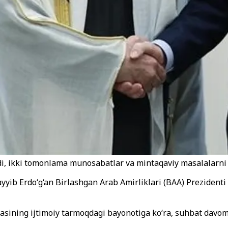
ldi, ikki tomonlama munosabatlar va mintaqaviy masalalarni
yyib Erdo‘g‘an Birlashgan Arab Amirliklari (BAA) Preziden
ining ijtimoiy tarmoqdagi bayonotiga ko‘ra, suhbat davomi