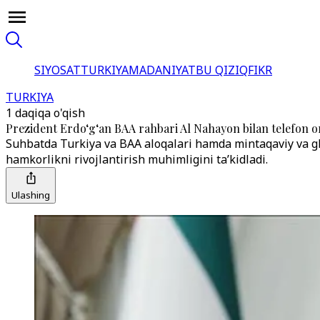
SIYOSAT
TURKIYA
MADANIYAT
BU QIZIQ
FIKR
TURKIYA
1 daqiqa o'qish
Prezident Erdo‘g‘an BAA rahbari Al Nahayon bilan telefon or
Suhbatda Turkiya va BAA aloqalari hamda mintaqaviy va glo
hamkorlikni rivojlantirish muhimligini ta’kidladi.
Ulashing