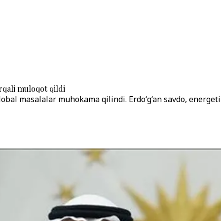
qali muloqot qildi
bal masalalar muhokama qilindi. Erdo‘g‘an savdo, energetik