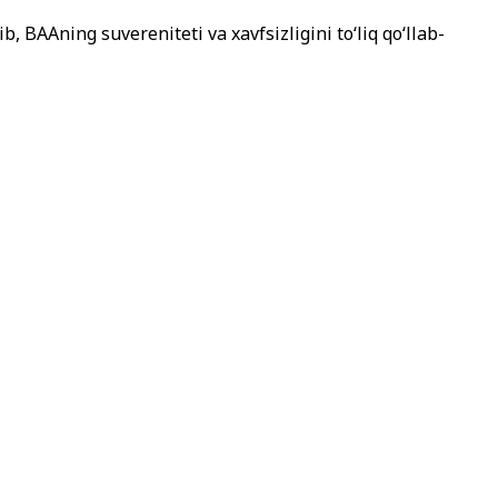
, BAAning suvereniteti va xavfsizligini to‘liq qo‘llab-