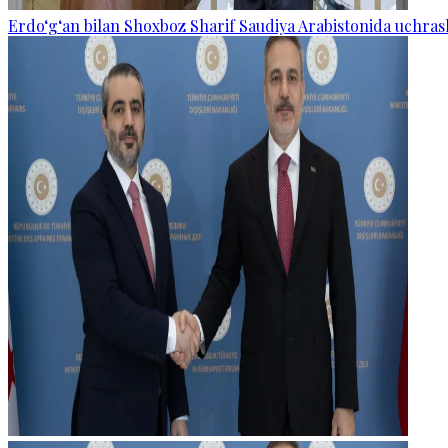
Erdo‘g‘an bilan Shoxboz Sharif Saudiya Arabistonida uchras