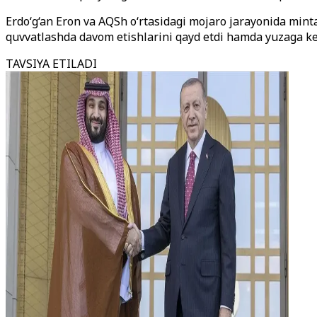
Erdo‘g‘an Eron va AQSh o‘rtasidagi mojaro jarayonida mintaq
quvvatlashda davom etishlarini qayd etdi hamda yuzaga ke
TAVSIYA ETILADI