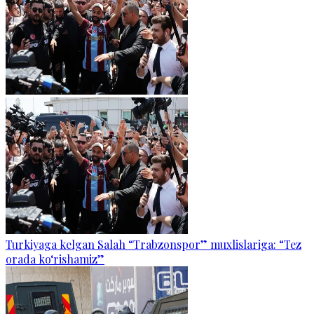
Turkiyaga kelgan Salah “Trabzonspor” muxlislariga: “Tez
orada ko‘rishamiz”