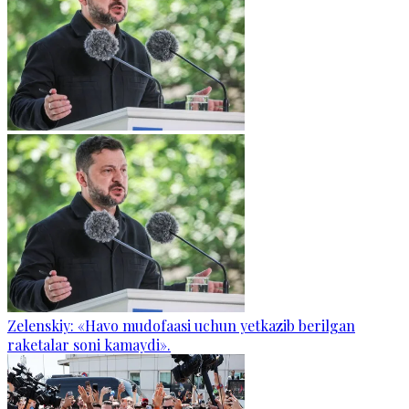
Zelenskiy: «Havo mudofaasi uchun yetkazib berilgan
raketalar soni kamaydi».