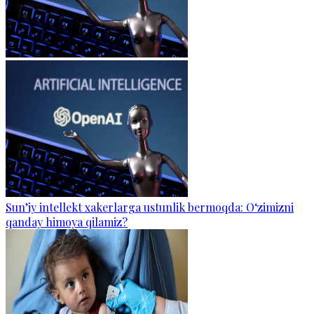
Sun’iy intellekt xakerlarga ustunlik bermoqda: O‘zimizni
qanday himoya qilamiz?