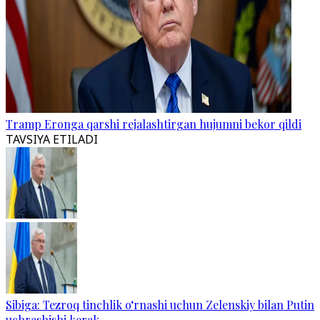
Tramp Eronga qarshi rejalashtirgan hujumni bekor qildi
TAVSIYA ETILADI
Sibiga: Tezroq tinchlik o‘rnashi uchun Zelenskiy bilan Putin
uchrashishi kerak