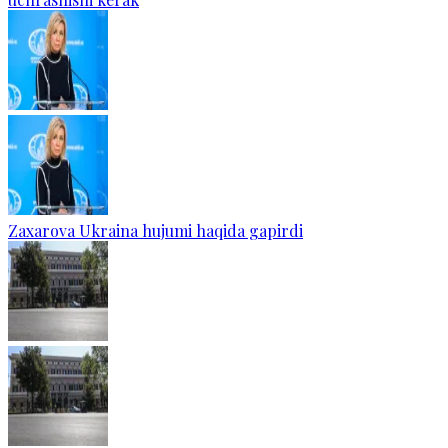
Zaxarova Ukraina hujumi haqida gapirdi