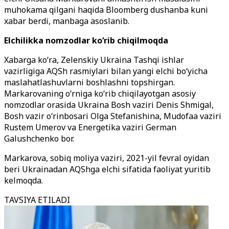
muhokama qilgani haqida Bloomberg dushanba kuni
xabar berdi, manbaga asoslanib.
Elchilikka nomzodlar ko‘rib chiqilmoqda
Xabarga ko‘ra, Zelenskiy Ukraina Tashqi ishlar
vazirligiga AQSh rasmiylari bilan yangi elchi bo‘yicha
maslahatlashuvlarni boshlashni topshirgan.
Markarovaning o‘rniga ko‘rib chiqilayotgan asosiy
nomzodlar orasida Ukraina Bosh vaziri Denis Shmigal,
Bosh vazir o‘rinbosari Olga Stefanishina, Mudofaa vaziri
Rustem Umerov va Energetika vaziri German
Galushchenko bor.
Markarova, sobiq moliya vaziri, 2021-yil fevral oyidan
beri Ukrainadan AQShga elchi sifatida faoliyat yuritib
kelmoqda.
TAVSIYA ETILADI