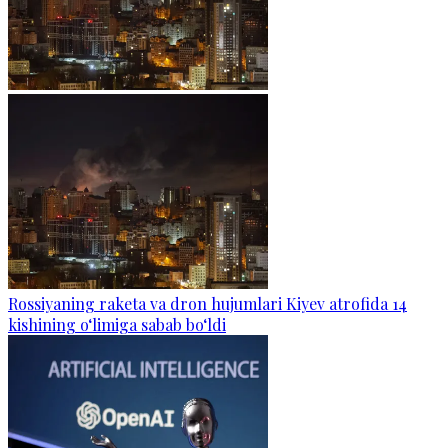
Rossiyaning raketa va dron hujumlari Kiyev atrofida 14
kishining o‘limiga sabab bo‘ldi