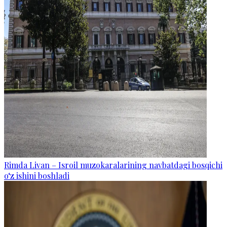
Rimda Livan – Isroil muzokaralarining navbatdagi bosqichi
o‘z ishini boshladi