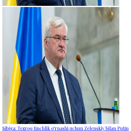
Sibiga: Tezroq tinchlik o‘rnashi uchun Zelenskiy bilan Putin