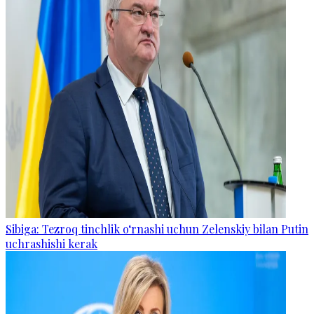
Sibiga: Tezroq tinchlik o‘rnashi uchun Zelenskiy bilan Putin
uchrashishi kerak