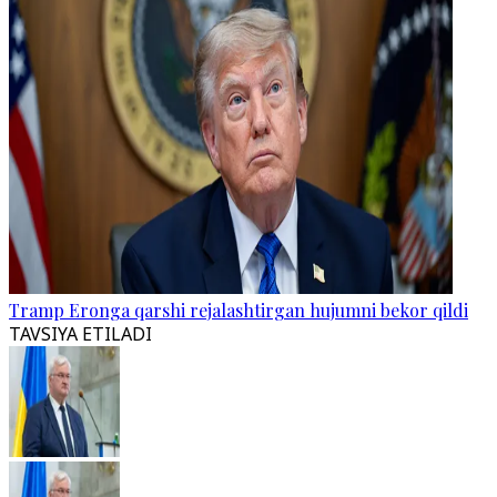
Tramp Eronga qarshi rejalashtirgan hujumni bekor qildi
TAVSIYA ETILADI