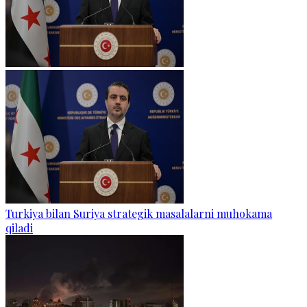
Turkiya bilan Suriya strategik masalalarni muhokama
qiladi