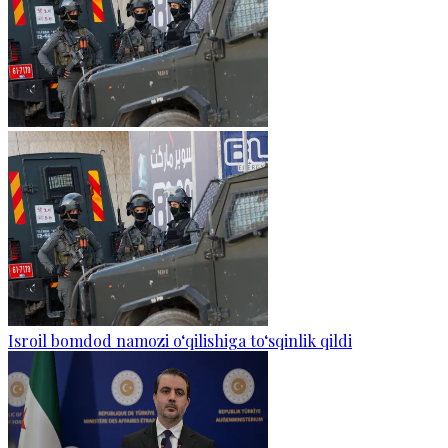
Isroil bomdod namozi o‘qilishiga to‘sqinlik qildi