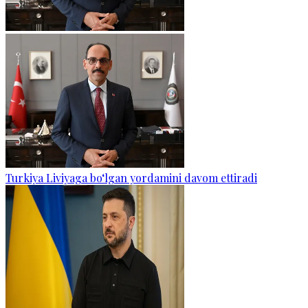
Turkiya Liviyaga bo‘lgan yordamini davom ettiradi