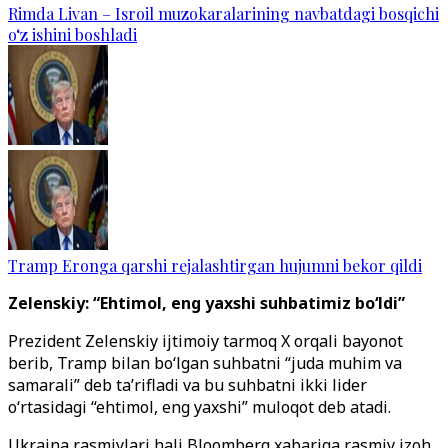
Rimda Livan – Isroil muzokaralarining navbatdagi bosqichi
o‘z ishini boshladi
Tramp Eronga qarshi rejalashtirgan hujumni bekor qildi
Zelenskiy: “Ehtimol, eng yaxshi suhbatimiz bo‘ldi”
Prezident Zelenskiy ijtimoiy tarmoq X orqali bayonot
berib, Tramp bilan bo‘lgan suhbatni “juda muhim va
samarali” deb ta’rifladi va bu suhbatni ikki lider
o‘rtasidagi “ehtimol, eng yaxshi” muloqot deb atadi.
Ukraina rasmiylari hali Bloomberg xabariga rasmiy izoh