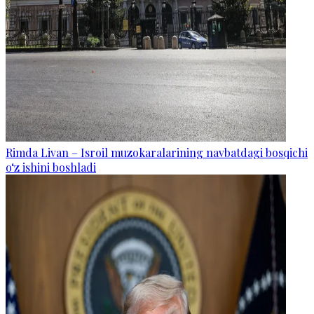
Rimda Livan – Isroil muzokaralarining navbatdagi bosqichi
o‘z ishini boshladi