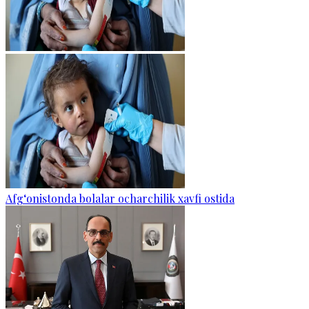
Afg‘onistonda bolalar ocharchilik xavfi ostida