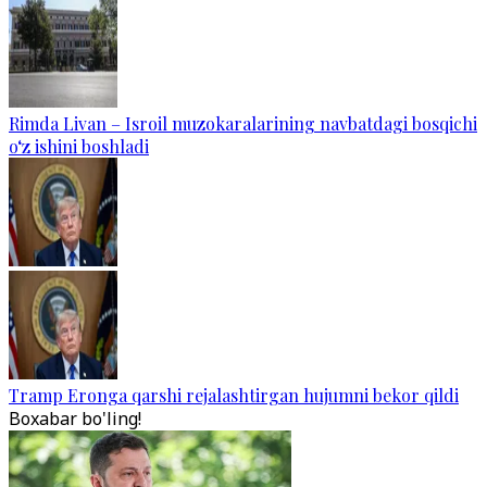
Rimda Livan – Isroil muzokaralarining navbatdagi bosqichi
o‘z ishini boshladi
Tramp Eronga qarshi rejalashtirgan hujumni bekor qildi
Boxabar bo'ling!