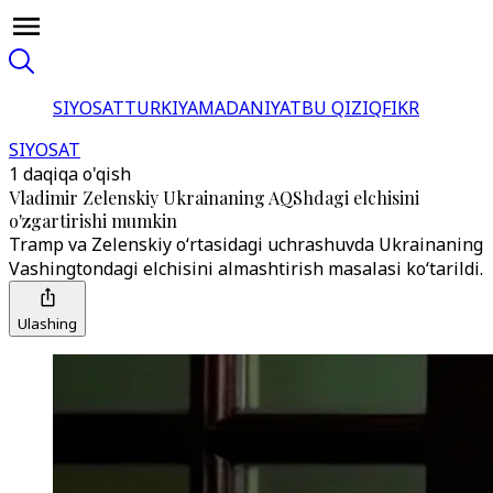
SIYOSAT
TURKIYA
MADANIYAT
BU QIZIQ
FIKR
SIYOSAT
1 daqiqa o'qish
Vladimir Zelenskiy Ukrainaning AQShdagi elchisini
o'zgartirishi mumkin
Tramp va Zelenskiy o‘rtasidagi uchrashuvda Ukrainaning
Vashingtondagi elchisini almashtirish masalasi ko‘tarildi.
Ulashing