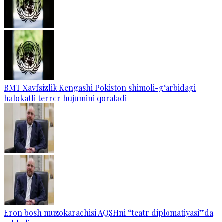
BMT Xavfsizlik Kengashi Pokiston shimoli-g‘arbidagi
halokatli terror hujumini qoraladi
Eron bosh muzokarachisi AQSHni “teatr diplomatiyasi”da