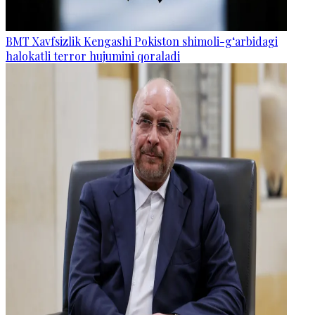
BMT Xavfsizlik Kengashi Pokiston shimoli-g‘arbidagi
halokatli terror hujumini qoraladi