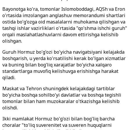
Bayonotga ko'ra, tomonlar Islomoboddagi, AQSh va Eron
o'rtasida imzolangan anglashuv memorandumi shartlari
ostida bo'g'ozga oid masalalarni muhokama qilishgan va
tashqi ishlar vazirliklari o'rtasida "qo'shma ishchi guruh"
orqali maslahatlashuvlarni davom ettirishga kelishib
olishgan.
Guruh Hormuz bo'g'ozi bo'yicha navigatsiyani kelajakda
boshqarish, u yerda ko'rsatilishi kerak bo'lgan xizmatlar
va buning bilan bog'liq xarajatlar bo'yicha xalqaro
standartlarga muvofiq kelishuvga erishishga harakat
qiladi.
Maskat va Tehron shuningdek kelajakdagi tartiblar
bo'yicha boshqa sohilbo'yi davlatlar va boshqa tegishli
tomonlar bilan ham muzokaralar o'tkazishga kelishib
olishdi.
Ikki mamlakat Hormuz bo'g'ozi bilan bog'liq barcha
choralar "to'liq suverenitet va suveren huquqlarni