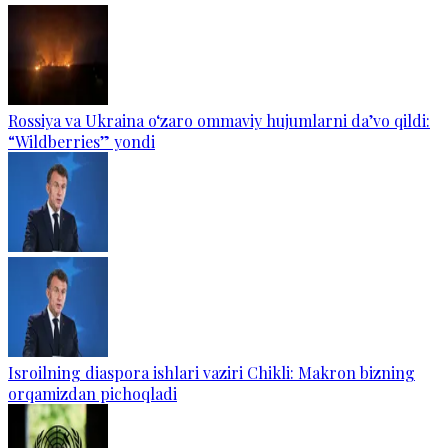
Rossiya va Ukraina o‘zaro ommaviy hujumlarni da’vo qildi:
“Wildberries” yondi
Isroilning diaspora ishlari vaziri Chikli: Makron bizning
orqamizdan pichoqladi