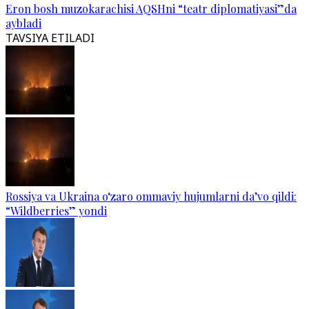
Eron bosh muzokarachisi AQSHni “teatr diplomatiyasi”da
aybladi
TAVSIYA ETILADI
Rossiya va Ukraina o‘zaro ommaviy hujumlarni da’vo qildi:
“Wildberries” yondi