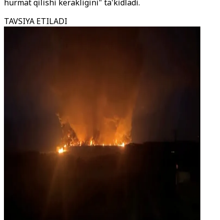
hurmat qilishi kerakligini" ta'kidladi.
TAVSIYA ETILADI