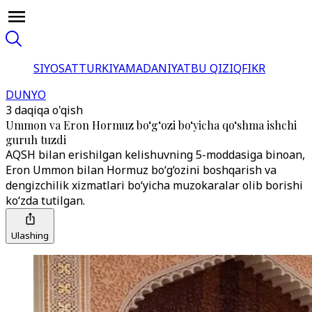
SIYOSAT
TURKIYA
MADANIYAT
BU QIZIQ
FIKR
DUNYO
3 daqiqa o'qish
Ummon va Eron Hormuz bo‘g‘ozi bo‘yicha qo‘shma ishchi
guruh tuzdi
AQSH bilan erishilgan kelishuvning 5-moddasiga binoan,
Eron Ummon bilan Hormuz bo‘g‘ozini boshqarish va
dengizchilik xizmatlari bo‘yicha muzokaralar olib borishi
ko‘zda tutilgan.
Ulashing