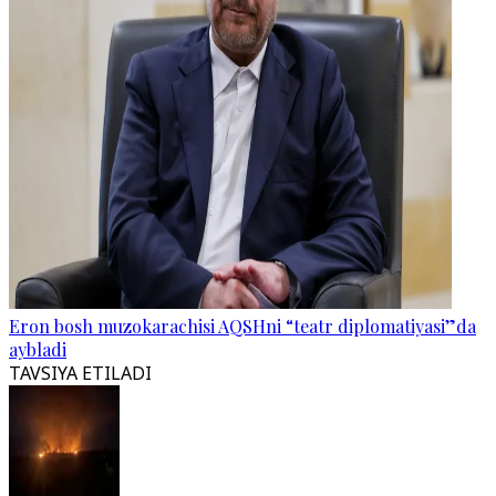
Eron bosh muzokarachisi AQSHni “teatr diplomatiyasi”da
aybladi
TAVSIYA ETILADI