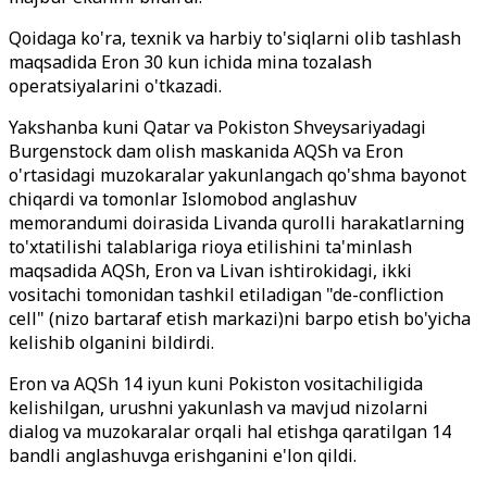
Qoidaga ko'ra, texnik va harbiy to'siqlarni olib tashlash
maqsadida Eron 30 kun ichida mina tozalash
operatsiyalarini o'tkazadi.
Yakshanba kuni Qatar va Pokiston Shveysariyadagi
Burgenstock dam olish maskanida AQSh va Eron
o'rtasidagi muzokaralar yakunlangach qo'shma bayonot
chiqardi va tomonlar Islomobod anglashuv
memorandumi doirasida Livanda qurolli harakatlarning
to'xtatilishi talablariga rioya etilishini ta'minlash
maqsadida AQSh, Eron va Livan ishtirokidagi, ikki
vositachi tomonidan tashkil etiladigan "de-confliction
cell" (nizo bartaraf etish markazi)ni barpo etish bo'yicha
kelishib olganini bildirdi.
Eron va AQSh 14 iyun kuni Pokiston vositachiligida
kelishilgan, urushni yakunlash va mavjud nizolarni
dialog va muzokaralar orqali hal etishga qaratilgan 14
bandli anglashuvga erishganini e'lon qildi.