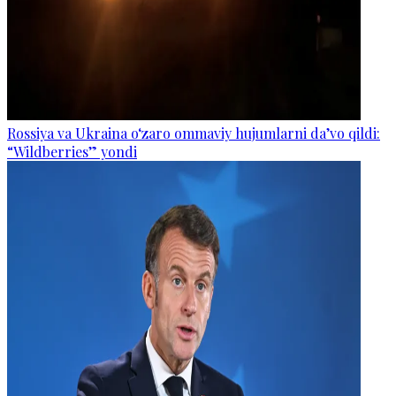
Rossiya va Ukraina o‘zaro ommaviy hujumlarni da’vo qildi:
“Wildberries” yondi