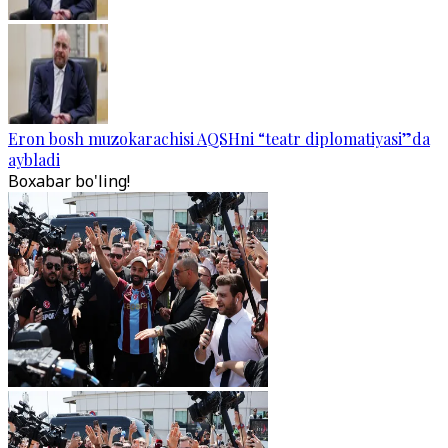
Eron bosh muzokarachisi AQSHni “teatr diplomatiyasi”da
aybladi
Boxabar bo'ling!