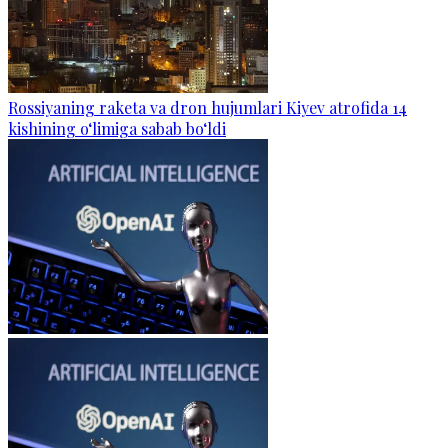
Rossiyaning raketa va dron hujumlari Kiyev atrofida 14
kishining o‘limiga sabab bo‘ldi