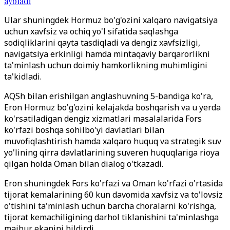
aybladi
Ular shuningdek Hormuz bo'g'ozini xalqaro navigatsiya
uchun xavfsiz va ochiq yo'l sifatida saqlashga
sodiqliklarini qayta tasdiqladi va dengiz xavfsizligi,
navigatsiya erkinligi hamda mintaqaviy barqarorlikni
ta'minlash uchun doimiy hamkorlikning muhimligini
ta'kidladi.
AQSh bilan erishilgan anglashuvning 5-bandiga ko'ra,
Eron Hormuz bo'g'ozini kelajakda boshqarish va u yerda
ko'rsatiladigan dengiz xizmatlari masalalarida Fors
ko'rfazi boshqa sohilbo'yi davlatlari bilan
muvofiqlashtirish hamda xalqaro huquq va strategik suv
yo'lining qirra davlatlarining suveren huquqlariga rioya
qilgan holda Oman bilan dialog o'tkazadi.
Eron shuningdek Fors ko'rfazi va Oman ko'rfazi o'rtasida
tijorat kemalarining 60 kun davomida xavfsiz va to'lovsiz
o'tishini ta'minlash uchun barcha choralarni ko'rishga,
tijorat kemachiligining darhol tiklanishini ta'minlashga
majbur ekanini bildirdi.