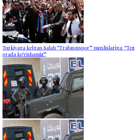
Turkiyaga kelgan Salah “Trabzonspor” muxlislariga: “Tez
orada ko‘rishamiz”