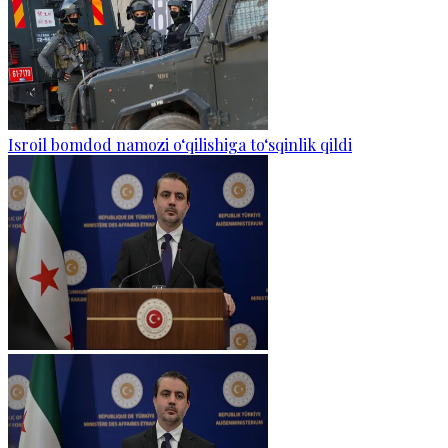
Isroil bomdod namozi o‘qilishiga to‘sqinlik qildi