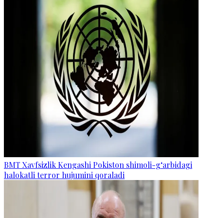
BMT Xavfsizlik Kengashi Pokiston shimoli-g‘arbidagi
halokatli terror hujumini qoraladi