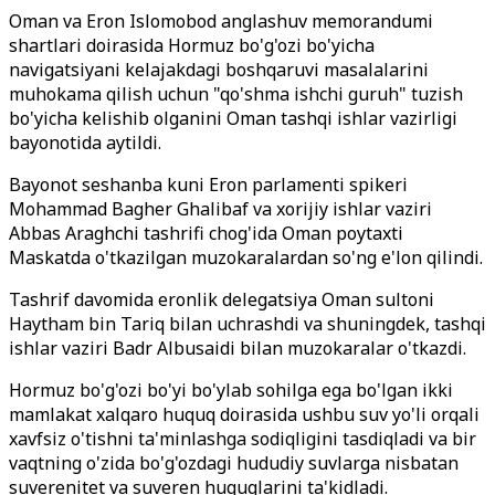
Oman va Eron Islomobod anglashuv memorandumi
shartlari doirasida Hormuz bo'g'ozi bo'yicha
navigatsiyani kelajakdagi boshqaruvi masalalarini
muhokama qilish uchun "qo'shma ishchi guruh" tuzish
bo'yicha kelishib olganini Oman tashqi ishlar vazirligi
bayonotida aytildi.
Bayonot seshanba kuni Eron parlamenti spikeri
Mohammad Bagher Ghalibaf va xorijiy ishlar vaziri
Abbas Araghchi tashrifi chog'ida Oman poytaxti
Maskatda o'tkazilgan muzokaralardan so'ng e'lon qilindi.
Tashrif davomida eronlik delegatsiya Oman sultoni
Haytham bin Tariq bilan uchrashdi va shuningdek, tashqi
ishlar vaziri Badr Albusaidi bilan muzokaralar o'tkazdi.
Hormuz bo'g'ozi bo'yi bo'ylab sohilga ega bo'lgan ikki
mamlakat xalqaro huquq doirasida ushbu suv yo'li orqali
xavfsiz o'tishni ta'minlashga sodiqligini tasdiqladi va bir
vaqtning o'zida bo'g'ozdagi hududiy suvlarga nisbatan
suverenitet va suveren huquqlarini ta'kidladi.