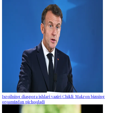
Isroilning diaspora ishlari vaziri Chikli: Makron bizning
orqamizdan pichoqladi