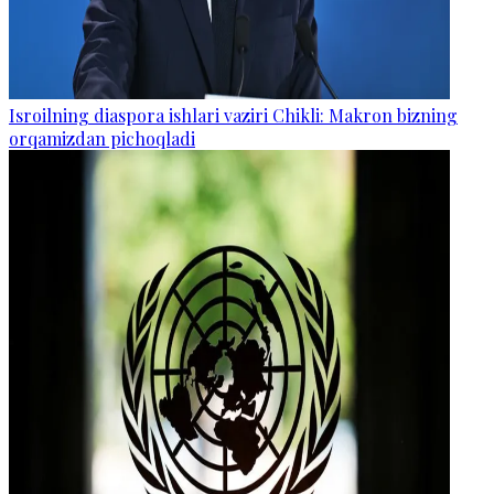
Isroilning diaspora ishlari vaziri Chikli: Makron bizning
orqamizdan pichoqladi