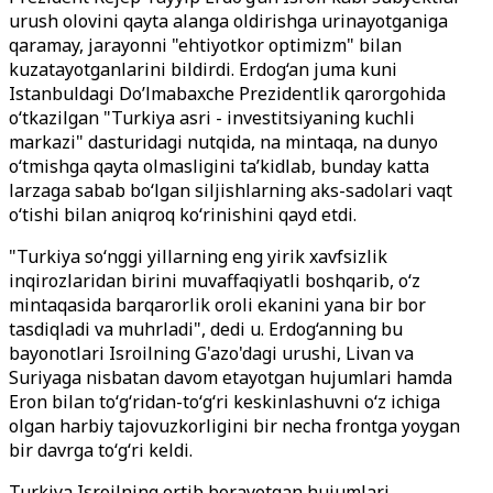
urush olovini qayta alanga oldirishga urinayotganiga
qaramay, jarayonni "ehtiyotkor optimizm" bilan
kuzatayotganlarini bildirdi. Erdog‘an juma kuni
Istanbuldagi Do’lmabaxche Prezidentlik qarorgohida
o‘tkazilgan "Turkiya asri - investitsiyaning kuchli
markazi" dasturidagi nutqida, na mintaqa, na dunyo
o‘tmishga qayta olmasligini ta’kidlab, bunday katta
larzaga sabab bo‘lgan siljishlarning aks-sadolari vaqt
o‘tishi bilan aniqroq ko‘rinishini qayd etdi.
"Turkiya so‘nggi yillarning eng yirik xavfsizlik
inqirozlaridan birini muvaffaqiyatli boshqarib, o‘z
mintaqasida barqarorlik oroli ekanini yana bir bor
tasdiqladi va muhrladi", dedi u. Erdog‘anning bu
bayonotlari Isroilning G'azo'dagi urushi, Livan va
Suriyaga nisbatan davom etayotgan hujumlari hamda
Eron bilan to‘g‘ridan-to‘g‘ri keskinlashuvni o‘z ichiga
olgan harbiy tajovuzkorligini bir necha frontga yoygan
bir davrga to‘g‘ri keldi.
Turkiya Isroilning ortib borayotgan hujumlari