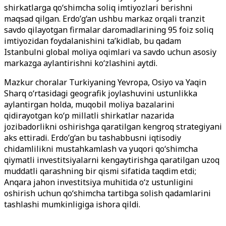
shirkatlarga qo‘shimcha soliq imtiyozlari berishni
maqsad qilgan. Erdo’g‘an ushbu markaz orqali tranzit
savdo qilayotgan firmalar daromadlarining 95 foiz soliq
imtiyozidan foydalanishini ta’kidlab, bu qadam
Istanbulni global moliya oqimlari va savdo uchun asosiy
markazga aylantirishni ko‘zlashini aytdi.
Mazkur choralar Turkiyaning Yevropa, Osiyo va Yaqin
Sharq o‘rtasidagi geografik joylashuvini ustunlikka
aylantirgan holda, muqobil moliya bazalarini
qidirayotgan ko‘p millatli shirkatlar nazarida
jozibadorlikni oshirishga qaratilgan kengroq strategiyani
aks ettiradi. Erdo’g‘an bu tashabbusni iqtisodiy
chidamlilikni mustahkamlash va yuqori qo‘shimcha
qiymatli investitsiyalarni kengaytirishga qaratilgan uzoq
muddatli qarashning bir qismi sifatida taqdim etdi;
Anqara jahon investitsiya muhitida o‘z ustunligini
oshirish uchun qo‘shimcha tartibga solish qadamlarini
tashlashi mumkinligiga ishora qildi.