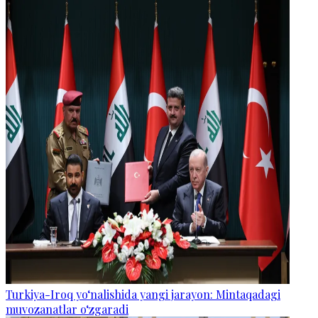
Turkiya-Iroq yo‘nalishida yangi jarayon: Mintaqadagi
muvozanatlar o‘zgaradi