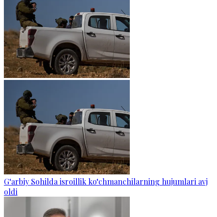
G‘arbiy Sohilda isroillik ko‘chmanchilarning hujumlari avj
oldi