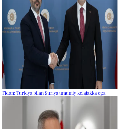
Fidan: Turkiya bilan Suriya umumiy kelajakka ega