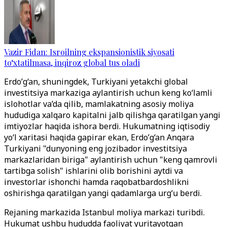
Vazir Fidan: Isroilning ekspansionistik siyosati
to‘xtatilmasa, inqiroz global tus oladi
Erdo’g‘an, shuningdek, Turkiyani yetakchi global
investitsiya markaziga aylantirish uchun keng ko‘lamli
islohotlar va’da qilib, mamlakatning asosiy moliya
hududiga xalqaro kapitalni jalb qilishga qaratilgan yangi
imtiyozlar haqida ishora berdi. Hukumatning iqtisodiy
yo‘l xaritasi haqida gapirar ekan, Erdo’g‘an Anqara
Turkiyani "dunyoning eng jozibador investitsiya
markazlaridan biriga" aylantirish uchun "keng qamrovli
tartibga solish" ishlarini olib borishini aytdi va
investorlar ishonchi hamda raqobatbardoshlikni
oshirishga qaratilgan yangi qadamlarga urg‘u berdi.
Rejaning markazida Istanbul moliya markazi turibdi.
Hukumat ushbu hududda faoliyat yuritayotgan