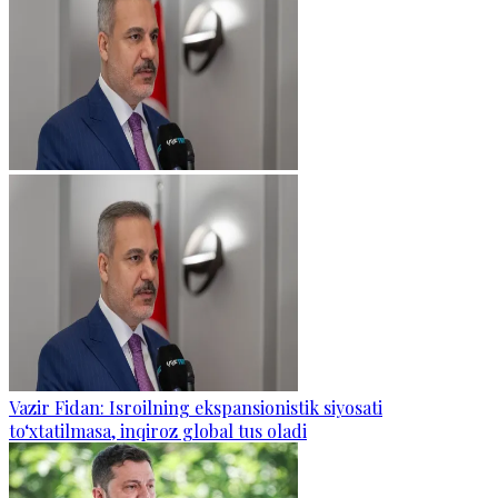
Vazir Fidan: Isroilning ekspansionistik siyosati
to‘xtatilmasa, inqiroz global tus oladi