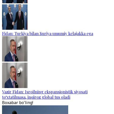
Fidan: Turkiya bilan Suriya umumiy kelajakka ega
Vazir Fidan: Isroilning ekspansionistik siyosati
to‘xtatilmasa, inqiroz global tus oladi
Boxabar bo'ling!