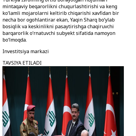
mintaqaviy beqarorlikni chuqurlashtirishi va keng
ko‘lamli mojarolarni keltirib chiqarishi xavfidan bir
necha bor ogohlantirar ekan, Yaqin Sharq bo‘ylab
bosiqlik va keskinlikni pasaytirishga chaqiruvchi
barqarorlik o‘rnatuvchi subyekt sifatida namoyon
bo‘lmoqda.
Investitsiya markazi
TAVSIYA ETILADI