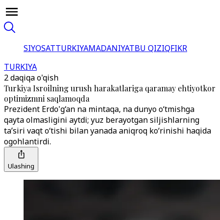
SIYOSAT
TURKIYA
MADANIYAT
BU QIZIQ
FIKR
TURKIYA
2 daqiqa o'qish
Turkiya Isroilning urush harakatlariga qaramay ehtiyotkor
optimizmni saqlamoqda
Prezident Erdo'g‘an na mintaqa, na dunyo o‘tmishga
qayta olmasligini aytdi; yuz berayotgan siljishlarning
ta’siri vaqt o‘tishi bilan yanada aniqroq ko‘rinishi haqida
ogohlantirdi.
Ulashing