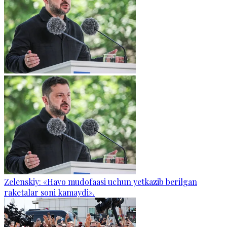
Zelenskiy: «Havo mudofaasi uchun yetkazib berilgan
raketalar soni kamaydi».