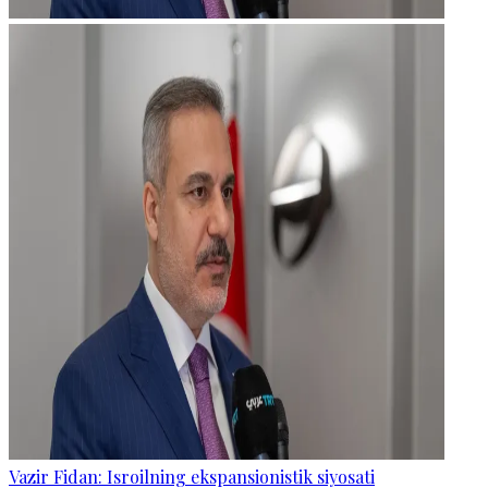
Vazir Fidan: Isroilning ekspansionistik siyosati