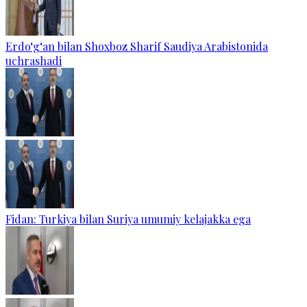
Erdo‘g‘an bilan Shoxboz Sharif Saudiya Arabistonida
uchrashadi
Fidan: Turkiya bilan Suriya umumiy kelajakka ega