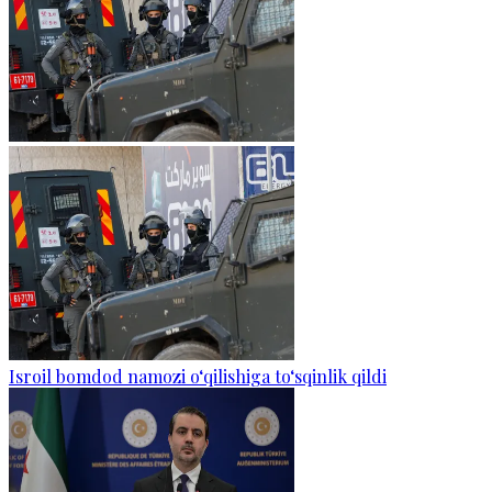
Isroil bomdod namozi o‘qilishiga to‘sqinlik qildi