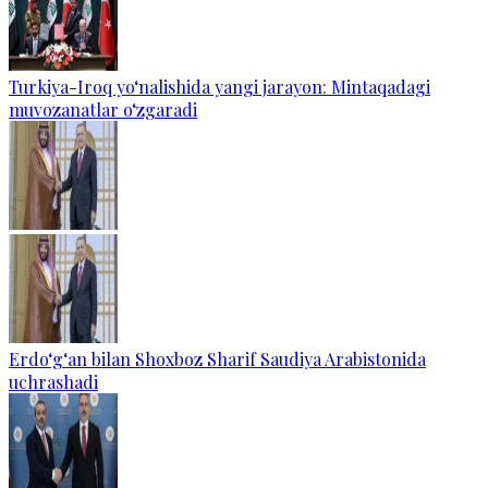
Turkiya-Iroq yo‘nalishida yangi jarayon: Mintaqadagi
muvozanatlar o‘zgaradi
Erdo‘g‘an bilan Shoxboz Sharif Saudiya Arabistonida
uchrashadi