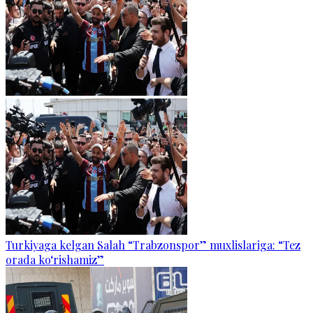
Turkiyaga kelgan Salah “Trabzonspor” muxlislariga: “Tez
orada ko‘rishamiz”