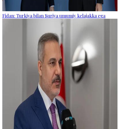
Fidan: Turkiya bilan Suriya umumiy kelajakka ega