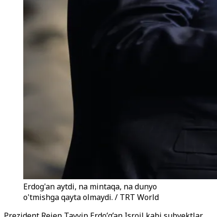
Erdog'an aytdi, na mintaqa, na dunyo
o'tmishga qayta olmaydi. / TRT World
Prezident Rejep Tayyip Erdo’g’an Isroil kabi subyektlar