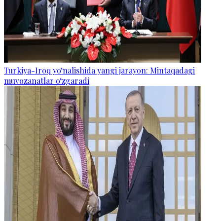
Turkiya-Iroq yo‘nalishida yangi jarayon: Mintaqadagi
muvozanatlar o‘zgaradi