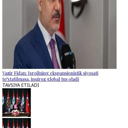
Vazir Fidan: Isroilning ekspansionistik siyosati
to‘xtatilmasa, inqiroz global tus oladi
TAVSIYA ETILADI