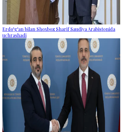
Erdo‘g‘an bilan Shoxboz Sharif Saudiya Arabistonida
uchrashadi