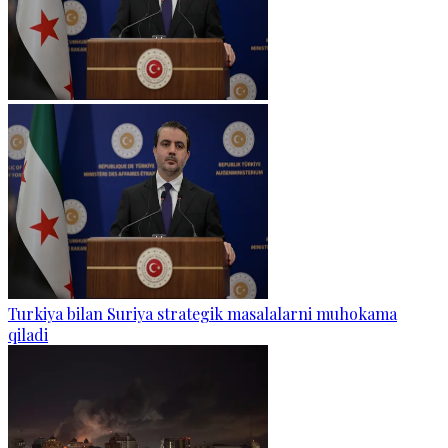
Turkiya bilan Suriya strategik masalalarni muhokama
qiladi