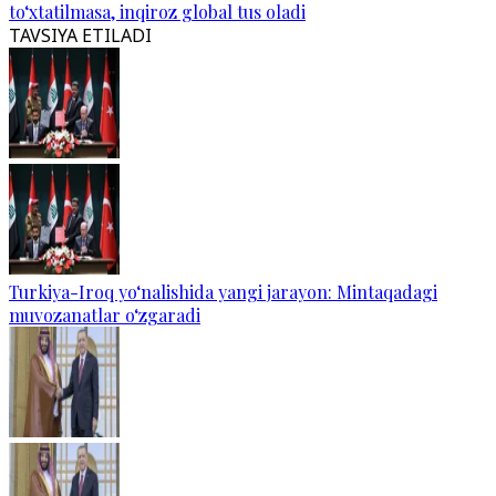
to‘xtatilmasa, inqiroz global tus oladi
TAVSIYA ETILADI
Turkiya-Iroq yo‘nalishida yangi jarayon: Mintaqadagi
muvozanatlar o‘zgaradi