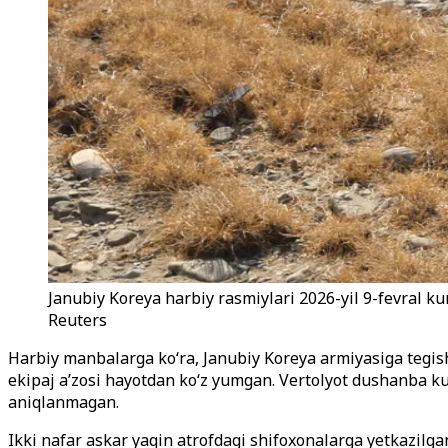
Janubiy Koreya harbiy rasmiylari 2026-yil 9-fevral 
Reuters
Harbiy manbalarga ko‘ra, Janubiy Koreya armiyasiga tegish
ekipaj a’zosi hayotdan ko‘z yumgan. Vertolyot dushanba ku
aniqlanmagan.
Ikki nafar askar yaqin atrofdagi shifoxonalarga yetkazilga