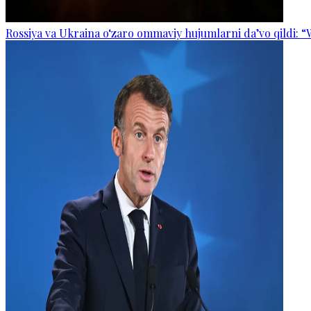
Rossiya va Ukraina o‘zaro ommaviy hujumlarni da’vo qildi: “