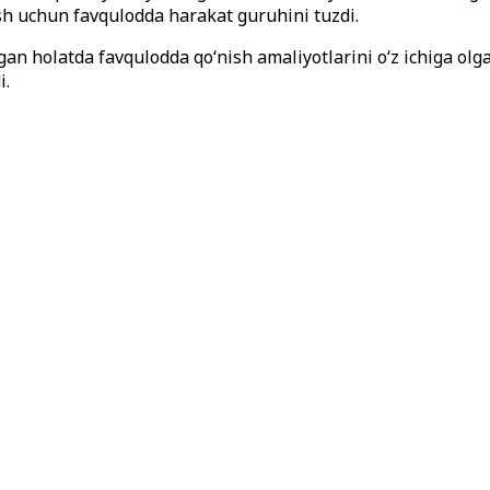
ish uchun favqulodda harakat guruhini tuzdi.
gan holatda favqulodda qo‘nish amaliyotlarini o‘z ichiga ol
i.