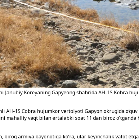
kuni Janubiy Koreyaning Gapyeong shahrida AH-1S Kobra hujum
li AH-1S Cobra hujumkor vertolyoti Gapyon okrugida o‘quv p
ni mahalliy vaqt bilan ertalabki soat 11 dan biroz o‘tganda
n, biroq armiya bayonotiga ko‘ra, ular keyinchalik vafot et