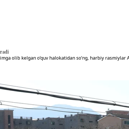
radi
ga olib kelgan o‘quv halokatidan so‘ng, harbiy rasmiylar AH-