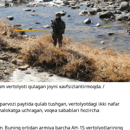
 vertolyoti qulagan joyni xavfsizlantirmoqda. /
arvozi paytida qulab tushgan, vertolyotdagi ikki nafar
 halokatga uchragan, voqea sabablari hozircha
gan. Buning ortidan armiya barcha AH-1S vertolyotlarining