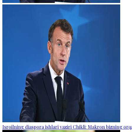
Isroilning diaspora ishlari vaziri Chikli: Makron bizning o