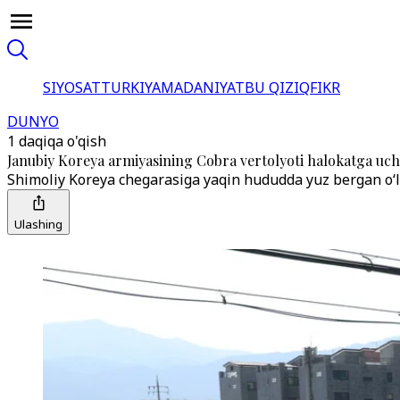
SIYOSAT
TURKIYA
MADANIYAT
BU QIZIQ
FIKR
DUNYO
1 daqiqa o'qish
Janubiy Koreya armiyasining Cobra vertolyoti halokatga uch
Shimoliy Koreya chegarasiga yaqin hududda yuz bergan o‘lim
Ulashing