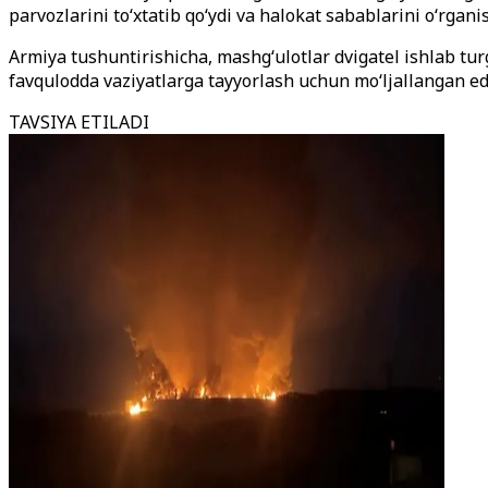
parvozlarini to‘xtatib qo‘ydi va halokat sabablarini o‘rgan
Armiya tushuntirishicha, mashg‘ulotlar dvigatel ishlab tur
favqulodda vaziyatlarga tayyorlash uchun mo‘ljallangan ed
TAVSIYA ETILADI