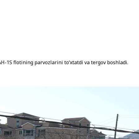
1S flotining parvozlarini to‘xtatdi va tergov boshladi.