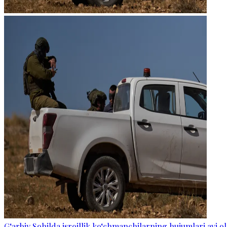
G‘arbiy Sohilda isroillik ko‘chmanchilarning hujumlari avj ol