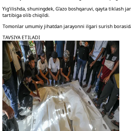
Yig‘ilishda, shuningdek, G
‘azo
boshqaruvi, qayta tiklash ja
tartibiga olib chiqildi.
Tomonlar umumiy jihatdan jarayonni ilgari surish borasida 
TAVSIYA ETILADI