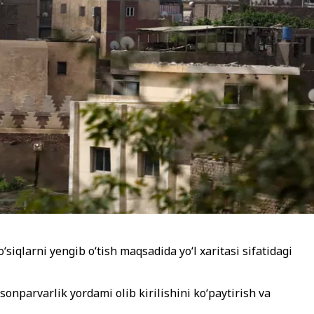
o
‘siqlarni
yengib o
‘
tish maqsadida yo
‘
l xaritasi sifatidagi
sonparvarlik yordami olib kirilishini ko‘paytirish va