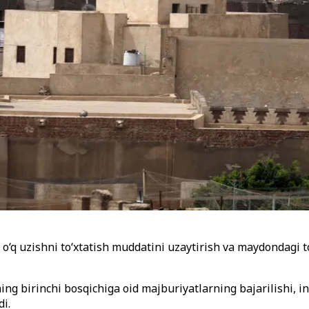
 o
‘
q uzishni to
‘
xtatish muddatini uzaytirish va maydondagi t
ng birinchi bosqichiga oid majburiyatlarning bajarilishi, in
di.