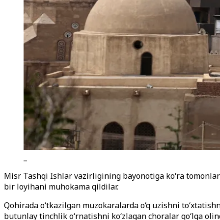
_
Misr Tashqi Ishlar vazirligining bayonotiga ko
‘
ra tomonlar
bir loyihani muhokama qildilar.
Qohirada o‘tkazilgan muzokaralarda o‘q uzishni to‘xtatishni
butunlay tinchlik o
‘rnatishni
ko
‘zlagan
choralar qo
‘lga olin