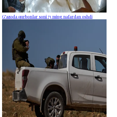
G‘azoda qurbonlar soni 73 ming nafardan oshdi