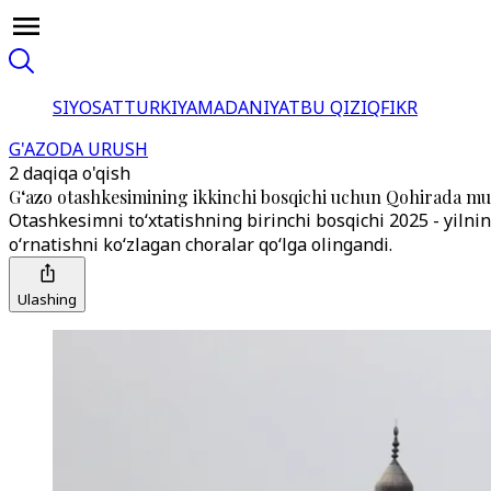
SIYOSAT
TURKIYA
MADANIYAT
BU QIZIQ
FIKR
G'AZODA URUSH
2 daqiqa o'qish
G‘azo otashkesimining ikkinchi bosqichi uchun Qohirada 
Otashkesimni to‘xtatishning birinchi bosqichi 2025 - yilnin
o‘rnatishni ko‘zlagan choralar qo‘lga olingandi.
Ulashing