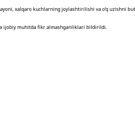
rayoni, xalqaro kuchlarning joylashtirilishi va o‘q uzishni b
ijobiy muhitda fikr almashganliklari bildirildi.