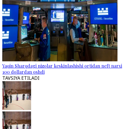
Yaqin Sharqdagi nizolar keskinlashishi ortidan neft narxi
100 dollardan oshdi
TAVSIYA ETILADI