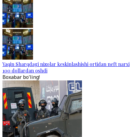
Yaqin Sharqdagi nizolar keskinlashishi ortidan neft narxi
100 dollardan oshdi
Boxabar bo'ling!