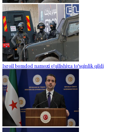
Isroil bomdod namozi o‘qilishiga to‘sqinlik qildi