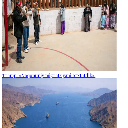
Tramp: «Noqonuniy migratsiyani to‘xtatdik».