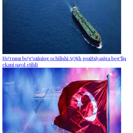
Ho‘rmuz bo‘g‘ozining ochilishi AQSh pozitsiyasiga bog‘liq
ekani qayd etildi