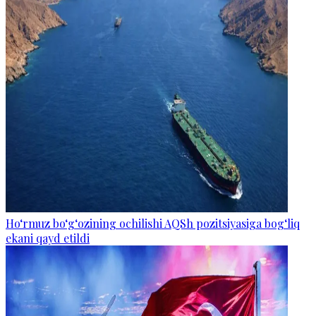
Ho‘rmuz bo‘g‘ozining ochilishi AQSh pozitsiyasiga bog‘liq
ekani qayd etildi