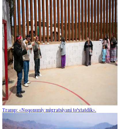
Tramp: «Noqonuniy migratsiyani to‘xtatdik».