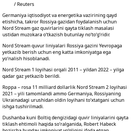
/ Reuters
Germaniya iqtisodiyot va energetika vazirining qayd
etishicha, takror Rossiya gazidan foydalanish uchun
Nord Stream gaz quvirlarini qayta tiklash masalasi
ustidan muzokara o‘tkazish butunlay no‘to‘g‘ridir.
Nord Stream quvur liniyalari Rossiya gazini Yevropaga
yetkazib berish uchun eng katta imkoniyatga ega
yo‘nalish hisoblanadi.
Nord Stream 1 loyihasi orqali 2011 – yildan 2022 – yilga
qadar gaz yetkazib berildi.
Roppa – rosa 11 milliard dollarlik Nord Stream 2 loyihasi
2021 – yili tamomlandi ammo Germaniya, Rossiyaning
Ukrainadagi urushidan oldin loyihani to‘xtatgani uchun
ishga tushirilmadi.
Dushanba kuni Boltiq dengizidagi quvir liniyalarini qayta
tiklash ehtimoli haqida so‘ralganida, Robert Habeck
hozircha bunday imkoniyat yo‘qligini ifoda etgan.