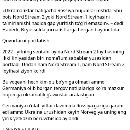
«Ukrainaliklar haligacha Rossiya hujumlari ostida. Shu
bois Nord Stream 2 yoki Nord Stream 1 loyihasini
ta’mirlanishi haqida gap yuritish to‘g‘ri emasdir». – dedi
Habeck, Bryusselda jurnalistlarga bergan bayonotida.
Quvurlarni portlatish
2022 - yilning sentabr oyida Nord Stream 2 loyihasining
ikki liniyasidan biri noma’lum sabablar yuzasidan
portladi. Undan ham Nord Stream 1, ham Nord Stream 2
loyihasi ziyon ko‘rdi.
Bu voqeani hech kim o‘z bo‘yniga olmadi ammo
Germaniya olib borgan tergov natijalariga ko‘ra mazkur
hujumga ukrainalik g‘avvoslar aralashgan.
Germaniya o‘nlab yillar davomida Rossiya gaziga qaram
edi ammo Ukraina urushidan keyin Norvegiya uning eng
yirik yetkazib beruvchisiga aylandi.
TAVSIYA ETILADI