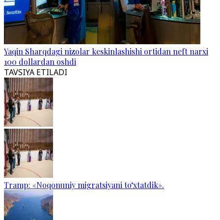
Yaqin Sharqdagi nizolar keskinlashishi ortidan neft narxi
100 dollardan oshdi
TAVSIYA ETILADI
Tramp: «Noqonuniy migratsiyani to‘xtatdik».