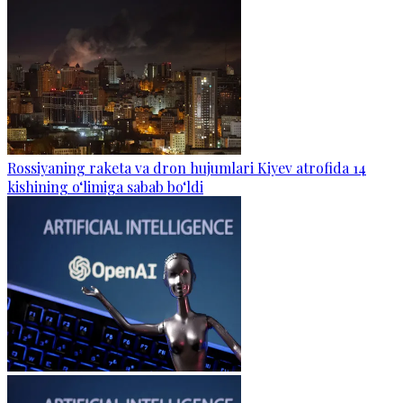
Rossiyaning raketa va dron hujumlari Kiyev atrofida 14
kishining o‘limiga sabab bo‘ldi