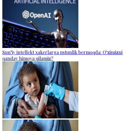
Sun’iy intellekt xakerlarga ustunlik bermoqda: O‘zimizni
qanday himoya qilamiz?