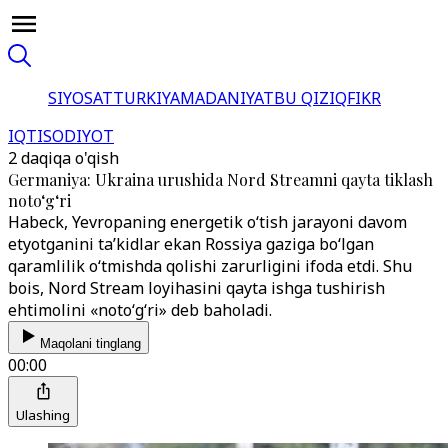
SIYOSAT
TURKIYA
MADANIYAT
BU QIZIQ
FIKR
IQTISODIYOT
2 daqiqa o'qish
Germaniya: Ukraina urushida Nord Streamni qayta tiklash
noto‘g‘ri
Habeck, Yevropaning energetik o‘tish jarayoni davom
etyotganini ta’kidlar ekan Rossiya gaziga bo‘lgan
qaramlilik o‘tmishda qolishi zarurligini ifoda etdi. Shu
bois, Nord Stream loyihasini qayta ishga tushirish
ehtimolini «noto‘g‘ri» deb baholadi.
Maqolani tinglang
00:00
Ulashing