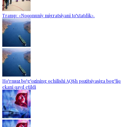
Tramp: «Noqonuniy migratsiyani to‘xtatdik».
Ho‘rmuz bo‘g‘ozining ochilishi AQSh pozitsiyasiga bog‘liq
ekani qayd etildi