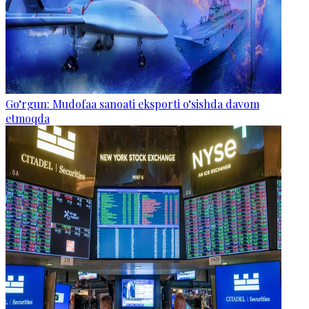
Go‘rgun: Mudofaa sanoati eksporti o‘sishda davom
etmoqda