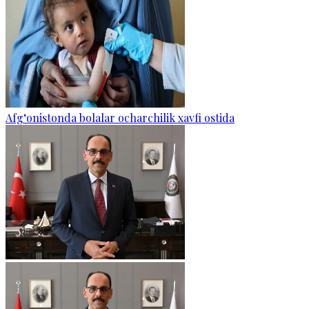
Afg‘onistonda bolalar ocharchilik xavfi ostida