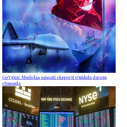
Go‘rgun: Mudofaa sanoati eksporti o‘sishda davom
etmoqda