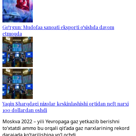
Go‘rgun: Mudofaa sanoati eksporti o‘sishda davom
etmoqda
Yaqin Sharqdagi nizolar keskinlashishi ortidan neft narxi
100 dollardan oshdi
Moskva 2022 – yili Yevropaga gaz yetkazib berishni
to‘xtatdi ammo bu orqali qit’ada gaz narxlarining rekord
darajada ko‘tarilishiga yo‘l ochdi.