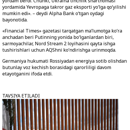
yordam berdi. Chunki, Ukraina tinchlik shartnomasi
yordamida Yevropaga takror gaz eksporti yo‘lga qo‘yilishi
mumkin edi». – deydi Alpha Bank o‘tgan oydagi
bayonotida.
«Financial Times» gazetasi tarqatgan ma’lumotga ko‘ra
anchadan beri Putinning yonida bo‘lganlardan biri,
sarmoyachilar, Nord Stream 2 loyihasini qayta ishga
tushirishlari uchun AQShni ko‘ndirishga urinmoqda.
Germaniya hukumati Rossiyadan energiya sotib olishdan
butunlay voz kechish borasidagi qarorliligi davom
etayotganini ifoda etdi.
TAVSIYA ETILADI