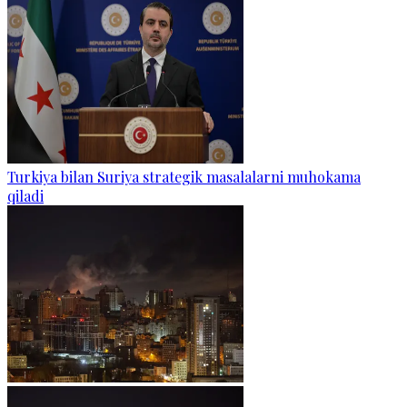
Turkiya bilan Suriya strategik masalalarni muhokama
qiladi