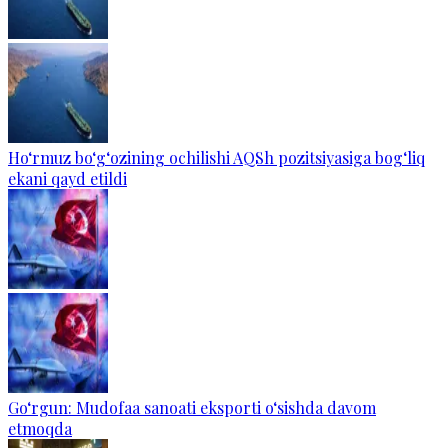
Ho‘rmuz bo‘g‘ozining ochilishi AQSh pozitsiyasiga bog‘liq
ekani qayd etildi
Go‘rgun: Mudofaa sanoati eksporti o‘sishda davom
etmoqda