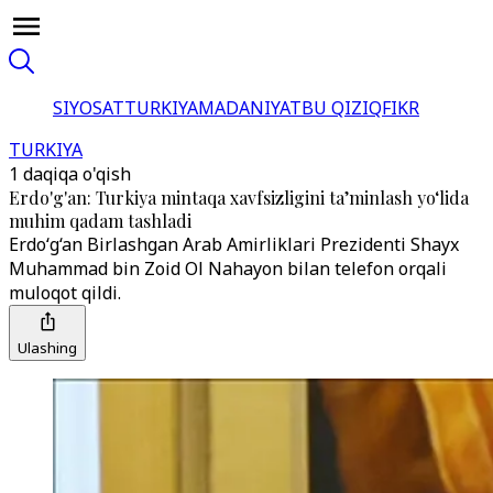
SIYOSAT
TURKIYA
MADANIYAT
BU QIZIQ
FIKR
TURKIYA
1 daqiqa o'qish
Erdo'g'an: Turkiya mintaqa xavfsizligini ta’minlash yo‘lida
muhim qadam tashladi
Erdo‘g‘an Birlashgan Arab Amirliklari Prezidenti Shayx
Muhammad bin Zoid Ol Nahayon bilan telefon orqali
muloqot qildi.
Ulashing