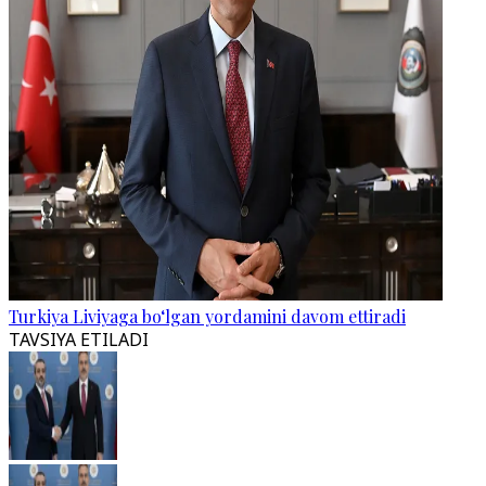
Turkiya Liviyaga bo‘lgan yordamini davom ettiradi
TAVSIYA ETILADI