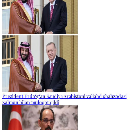
Prezident Erdo‘g‘an Saudiya Arabistoni valiahd shahzodasi
Salmon bilan muloqot qildi