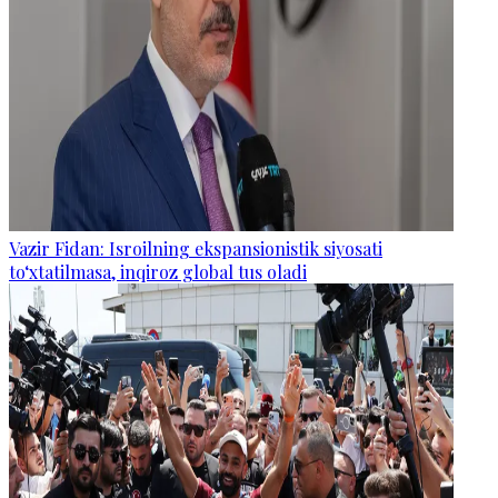
Vazir Fidan: Isroilning ekspansionistik siyosati
to‘xtatilmasa, inqiroz global tus oladi