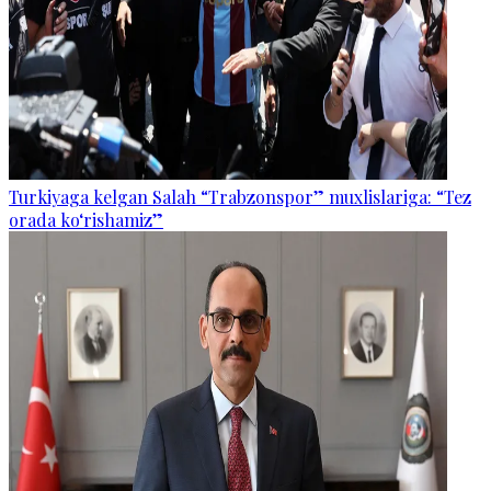
Turkiyaga kelgan Salah “Trabzonspor” muxlislariga: “Tez
orada ko‘rishamiz”