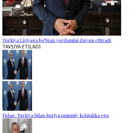
Turkiya Liviyaga bo‘lgan yordamini davom ettiradi
TAVSIYA ETILADI
Fidan: Turkiya bilan Suriya umumiy kelajakka ega