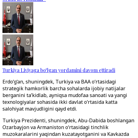
Turkiya Liviyaga bo‘lgan yordamini davom ettiradi
Erdo‘g‘an, shuningdek, Turkiya va BAA o‘rtasidagi
strategik hamkorlik barcha sohalarda ijobiy natijalar
berganini ta’kidlab, ayniqsa mudofaa sanoati va yangi
texnologiyalar sohasida ikki davlat o‘rtasida katta
salohiyat mavjudligini qayd etdi.
Turkiya Prezidenti, shuningdek, Abu-Dabida boshlangan
Ozarbayjon va Armaniston o‘rtasidagi tinchlik
muzokaralarini yaqindan kuzatayotganini va Kavkazda