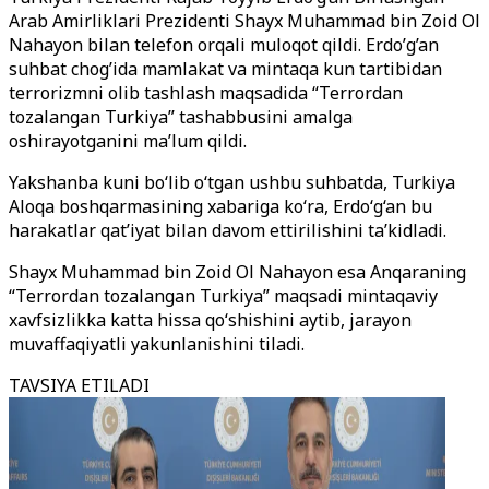
Arab Amirliklari Prezidenti Shayx Muhammad bin Zoid Ol
Nahayon bilan telefon orqali muloqot qildi. Erdo’g’an
suhbat chog’ida mamlakat va mintaqa kun tartibidan
terrorizmni olib tashlash maqsadida “Terrordan
tozalangan Turkiya” tashabbusini amalga
oshirayotganini ma’lum qildi.
Yakshanba kuni bo‘lib o‘tgan ushbu suhbatda, Turkiya
Aloqa boshqarmasining xabariga ko‘ra, Erdo‘g‘an bu
harakatlar qat’iyat bilan davom ettirilishini ta’kidladi.
Shayx Muhammad bin Zoid Ol Nahayon esa Anqaraning
“Terrordan tozalangan Turkiya” maqsadi mintaqaviy
xavfsizlikka katta hissa qo‘shishini aytib, jarayon
muvaffaqiyatli yakunlanishini tiladi.
TAVSIYA ETILADI