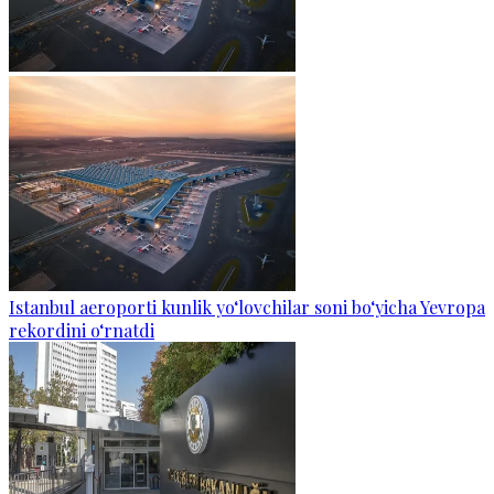
Istanbul aeroporti kunlik yo‘lovchilar soni bo‘yicha Yevropa
rekordini o‘rnatdi