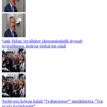
Vazir Fidan: Isroilning ekspansionistik siyosati
to‘xtatilmasa, inqiroz global tus oladi
Turkiyaga kelgan Salah “Trabzonspor” muxlislariga: “Tez
orada ko‘rishamiz”