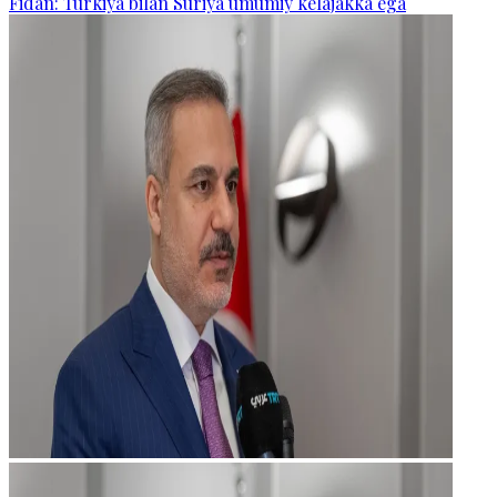
Fidan: Turkiya bilan Suriya umumiy kelajakka ega