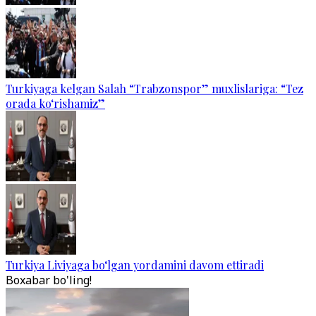
Turkiyaga kelgan Salah “Trabzonspor” muxlislariga: “Tez
orada ko‘rishamiz”
Turkiya Liviyaga bo‘lgan yordamini davom ettiradi
Boxabar bo'ling!