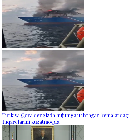
Turkiya Qora dengizda hujumga uchragan kemalardagi
fuqarolarini kuzatmoqda