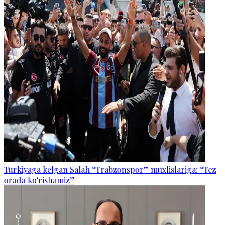
Turkiyaga kelgan Salah “Trabzonspor” muxlislariga: “Tez
orada ko‘rishamiz”