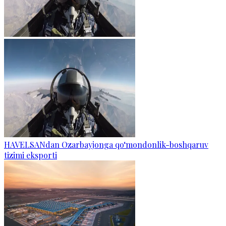
HAVELSANdan Ozarbayjonga qo‘mondonlik-boshqaruv
tizimi eksporti