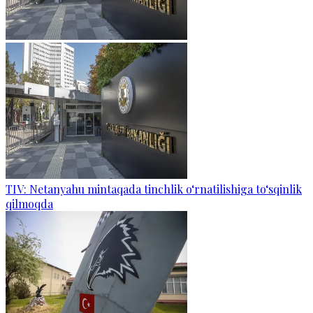
TIV: Netanyahu mintaqada tinchlik o‘rnatilishiga to‘sqinlik
qilmoqda