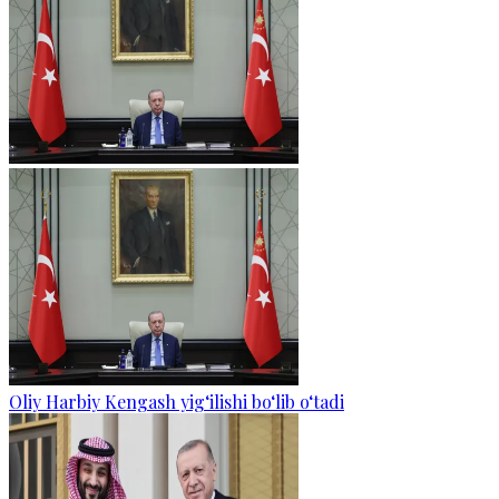
Oliy Harbiy Kengash yig‘ilishi bo‘lib o‘tadi