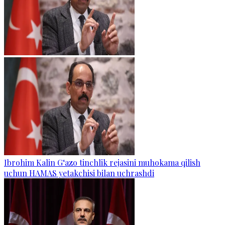
Ibrohim Kalin G‘azo tinchlik rejasini muhokama qilish
uchun HAMAS yetakchisi bilan uchrashdi