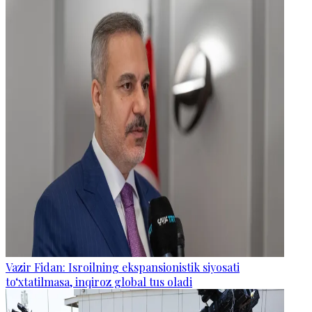
Vazir Fidan: Isroilning ekspansionistik siyosati
to‘xtatilmasa, inqiroz global tus oladi