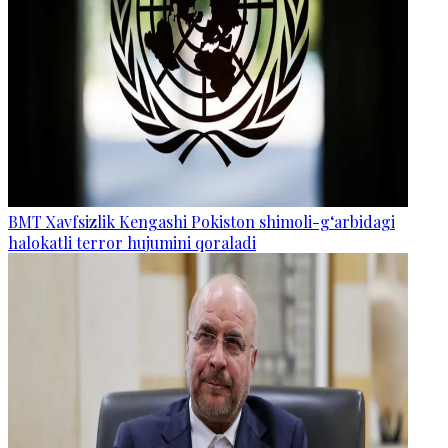
BMT Xavfsizlik Kengashi Pokiston shimoli-g‘arbidagi
halokatli terror hujumini qoraladi