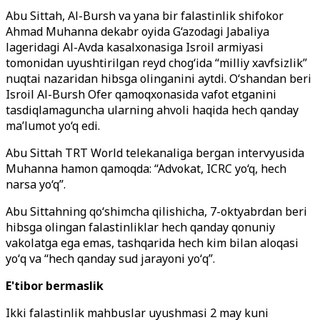
Abu Sittah, Al-Bursh va yana bir falastinlik shifokor
Ahmad Muhanna dekabr oyida G‘azodagi Jabaliya
lageridagi Al-Avda kasalxonasiga Isroil armiyasi
tomonidan uyushtirilgan reyd chog‘ida “milliy xavfsizlik”
nuqtai nazaridan hibsga olinganini aytdi. O‘shandan beri
Isroil Al-Bursh Ofer qamoqxonasida vafot etganini
tasdiqlamaguncha ularning ahvoli haqida hech qanday
ma’lumot yo‘q edi.
Abu Sittah TRT World telekanaliga bergan intervyusida
Muhanna hamon qamoqda: “Advokat, ICRC yo‘q, hech
narsa yo‘q”.
Abu Sittahning qoʻshimcha qilishicha, 7-oktyabrdan beri
hibsga olingan falastinliklar hech qanday qonuniy
vakolatga ega emas, tashqarida hech kim bilan aloqasi
yoʻq va “hech qanday sud jarayoni yoʻq”.
E'tibor bermaslik
Ikki falastinlik mahbuslar uyushmasi 2 may kuni