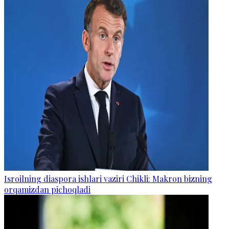
Isroilning diaspora ishlari vaziri Chikli: Makron bizning
orqamizdan pichoqladi