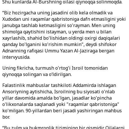
Shu kunlarda Al-Burshning oilasi qiynoqqa solinmoqda.
“Biz hozirgacha uning jasadini olib kela olmadik va
Xudodan uni raqamlar qabristoniga dafn etmasligini yoki
janubga tashlab ketmasligini so'rayman. Men uning
shimolga qaytishini istayman, u yerda men u bilan
xayrlashib, shahid bo'lishidan oldingi oxirgi daqiqalari
qanday bo'lganini ko'rishim mumkin", deydi shifokor
Adnanning rafiqasi Ummu Yazan Al-Jaziraga bergan
intervyusida.
Uning fikricha, turmush o'rtog'i Isroil tomonidan
qiynoqqa solingan va o‘ldirilgan.
Falastinlik mahbuslar tashkiloti Addamirda ishlagan
Ansoriyning aytishicha, Isroilning bu siyosati o'nlab
yillar davomida amalda bo'lgan, jasadlar ko'pincha
o'likxonalarda saqlanadi yoki "raqamlar qabristoniga"
ko'milgan. 90-yillardan beri jasadi yashiringan mahbus
bor.
“Bu zulm va hukmronlik tizimining bir qismidir. Oilalarni