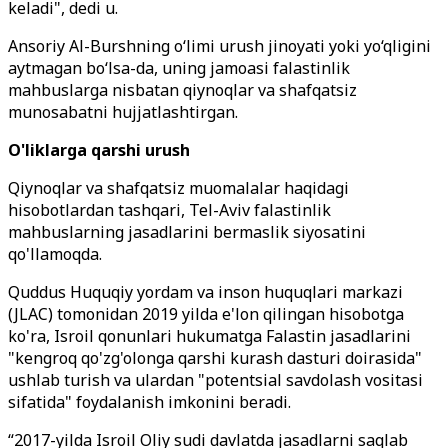
keladi", dedi u.
Ansoriy Al-Burshning o‘limi urush jinoyati yoki yo‘qligini
aytmagan bo‘lsa-da, uning jamoasi falastinlik
mahbuslarga nisbatan qiynoqlar va shafqatsiz
munosabatni hujjatlashtirgan.
O'liklarga qarshi urush
Qiynoqlar va shafqatsiz muomalalar haqidagi
hisobotlardan tashqari, Tel-Aviv falastinlik
mahbuslarning jasadlarini bermaslik siyosatini
qo'llamoqda.
Quddus Huquqiy yordam va inson huquqlari markazi
(JLAC) tomonidan 2019 yilda e'lon qilingan hisobotga
ko'ra, Isroil qonunlari hukumatga Falastin jasadlarini
"kengroq qo'zg'olonga qarshi kurash dasturi doirasida"
ushlab turish va ulardan "potentsial savdolash vositasi
sifatida" foydalanish imkonini beradi.
“2017-yilda Isroil Oliy sudi davlatda jasadlarni saqlab