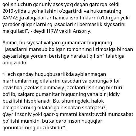
qolish uchun qonuniy asos yo‘q degan qarorga keldi.
2019-yilda u yoʻnalishini oʻzgartirdi va hukumatning
XAMASga aloqadorlar hamda isroilliklarni oʻldirgan yoki
yarador qilganlarning jasadlarini bermaslik siyosatini
maʼqulladi”, - deydi HRW vakili Ansoriy.
Ammo, bu siyosat xalqaro gumanitar huquqning
"jasadlarni mansub bo'lgan tomonning iltimosiga binoan
qaytarishga yordam berishga harakat qilish" talabiga
aniq ziddir.
“Hech qanday huquqbuzarlikda ayblanmagan
marhumlarning oilalarini qasddan va qonunga xilof
ravishda jazolash ommaviy jazolantirishning bir turi
bo‘lib, xalqaro gumanitar huquqning yana bir jiddiy
buzilishi hisoblanadi. Bu, shuningdek, halok
bo'lganlarning oilalariga nisbatan shafqatsiz,
g'ayriinsoniy yoki qadr-qimmatni kamsituvchi munosabat
bo'lishi mumkin, bu xalqaro inson huquqlari
qonunlarining buzilishidir".