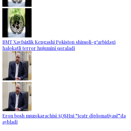
BMT Xavfsizlik Kengashi Pokiston shimoli-g‘arbidagi
halokatli terror hujumini qoraladi
Eron bosh muzokarachisi AQSHni “teatr diplomatiyasi”da
aybladi