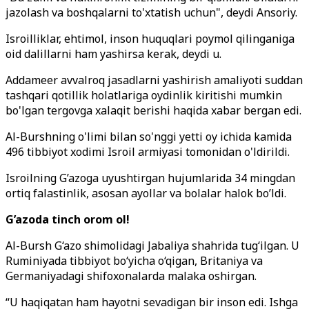
jazolash va boshqalarni to'xtatish uchun", deydi Ansoriy.
Isroilliklar, ehtimol, inson huquqlari poymol qilinganiga
oid dalillarni ham yashirsa kerak, deydi u.
Addameer avvalroq jasadlarni yashirish amaliyoti suddan
tashqari qotillik holatlariga oydinlik kiritishi mumkin
bo'lgan tergovga xalaqit berishi haqida xabar bergan edi.
Al-Burshning o'limi bilan so'nggi yetti oy ichida kamida
496 tibbiyot xodimi Isroil armiyasi tomonidan o'ldirildi.
Isroilning G’azoga uyushtirgan hujumlarida 34 mingdan
ortiq falastinlik, asosan ayollar va bolalar halok bo’ldi.
G’azoda tinch orom ol!
Al-Bursh G‘azo shimolidagi Jabaliya shahrida tug‘ilgan. U
Ruminiyada tibbiyot bo‘yicha o‘qigan, Britaniya va
Germaniyadagi shifoxonalarda malaka oshirgan.
“U haqiqatan ham hayotni sevadigan bir inson edi. Ishga