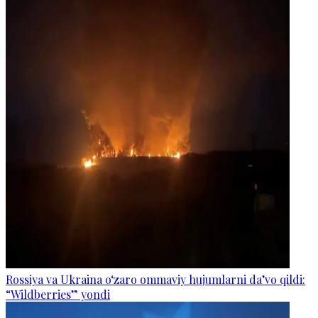
Rossiya va Ukraina o‘zaro ommaviy hujumlarni da’vo qildi:
“Wildberries” yondi