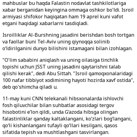
mahbuslar bu haqda Falastin nodavlat tashkilotlariga
xabar berganidan keyingina ommaga oshkor bo'ldi. Isroil
armiyasi shifokor haqiqatan ham 19 aprel kuni vafot
etgani haqidagi xabarlarni tasdiqladi.
Isroilliklar Al-Burshning jasadini berishdan bosh tortgan
va faollar buni Tel-Aviv uning qiynoqqa solinib
o‘ldirilganini dunyo bilishini istamagani bilan izohlagan.
"O'lim sababini aniqlash va uning oilasiga tinchlik
topishi uchun JSST uning jasadini qaytarishni talab
qilishi kerak", dedi Abu Sittah. "Isroil qamoqxonalaridagi
100 nafar tibbiyot xodimining hayoti hozirda xavf ostida",
deb qo'shimcha qiladi u.
11-may kuni CNN telekanali hibsxonalarda ishlovchi
fosh qiluvchilar bilan suhbatlar asosidagi tergov
hisobotini e’lon qildi, unda G‘azoda hibsga olingan
falastinliklar qanday kaltaklangani, ko‘zlari bog‘langani,
qo‘li kishanlangani tufayli qo‘llari kesilgani, qasos
sifatida tepish va mushtlashgani tasvirlangan.