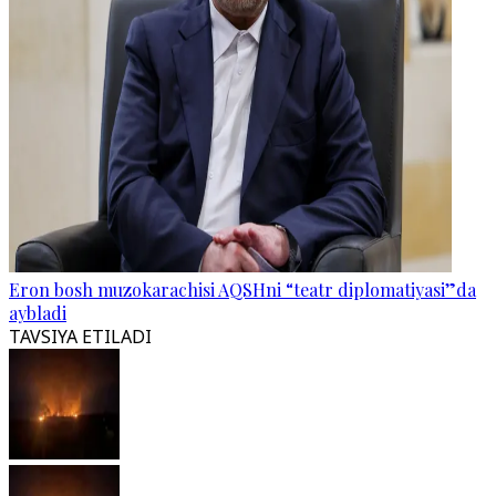
Eron bosh muzokarachisi AQSHni “teatr diplomatiyasi”da
aybladi
TAVSIYA ETILADI