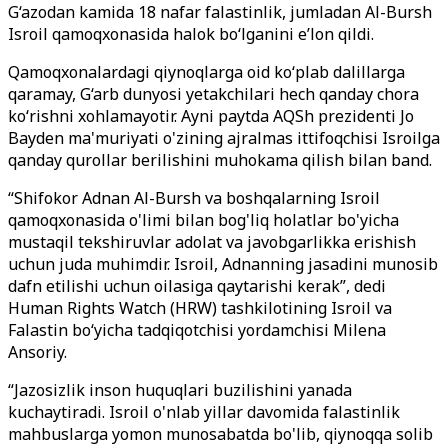
G‘azodan kamida 18 nafar falastinlik, jumladan Al-Bursh
Isroil qamoqxonasida halok bo‘lganini e’lon qildi.
Qamoqxonalardagi qiynoqlarga oid ko‘plab dalillarga
qaramay, G‘arb dunyosi yetakchilari hech qanday chora
ko‘rishni xohlamayotir. Ayni paytda AQSh prezidenti Jo
Bayden ma'muriyati o'zining ajralmas ittifoqchisi Isroilga
qanday qurollar berilishini muhokama qilish bilan band.
“Shifokor Adnan Al-Bursh va boshqalarning Isroil
qamoqxonasida o'limi bilan bog'liq holatlar bo'yicha
mustaqil tekshiruvlar adolat va javobgarlikka erishish
uchun juda muhimdir. Isroil, Adnanning jasadini munosib
dafn etilishi uchun oilasiga qaytarishi kerak”, dedi
Human Rights Watch (HRW) tashkilotining Isroil va
Falastin bo‘yicha tadqiqotchisi yordamchisi Milena
Ansoriy.
“Jazosizlik inson huquqlari buzilishini yanada
kuchaytiradi. Isroil o'nlab yillar davomida falastinlik
mahbuslarga yomon munosabatda bo'lib, qiynoqqa solib