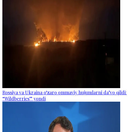
Rossiya va Ukraina o‘zaro ommaviy hujumlarni da’vo qildi:
“Wildberries” yondi