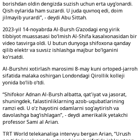
borishdan oldin dengizda suzish uchun erta uyg'onardi.
Qish oylarida ham suzardi. U juda quvnoq edi, doim
jilmayib yurardi”, - deydi Abu Sittah.
2023-yil 14-noyabrda Al-Bursh G‘azodagi eng yirik
tibbiyot muassasasi bo‘lmish Al-Shifa kasalxonasidan bir
video tasvirga oldi. U butun dunyoga shifoxona qanday
qilib elektr va suvsiz ishlashga majbur bo‘lganini
ko‘rsatdi.
Al-Burshni xotirlash marosimi 8-may kuni ortoped-jarroh
sifatida malaka oshirgan Londondagi Qirollik kolleji
yonida bo‘lib o‘tdi.
“Shifokor Adnan Al-Bursh albatta, qat'iyat va jasorat,
shuningdek, falastinliklarning azob-uqubatlarining
ramzi edi. U o‘z hayotini odamlarni sog'aytirish va
davolashga bag‘ishlagan”, - deydi amerikalik yetakchi
professor Sami al Arian.
TRT World telekanaliga intervyu bergan Arian, “Urush