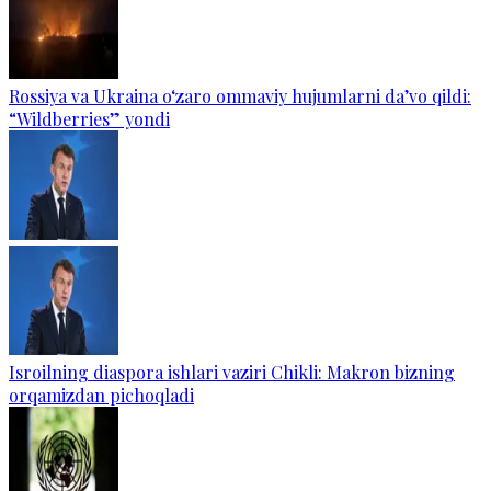
Rossiya va Ukraina o‘zaro ommaviy hujumlarni da’vo qildi:
“Wildberries” yondi
Isroilning diaspora ishlari vaziri Chikli: Makron bizning
orqamizdan pichoqladi