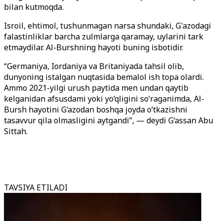
bilan kutmoqda.
Isroil, ehtimol, tushunmagan narsa shundaki, G'azodagi
falastinliklar barcha zulmlarga qaramay, uylarini tark
etmaydilar. Al-Burshning hayoti buning isbotidir.
“Germaniya, Iordaniya va Britaniyada tahsil olib,
dunyoning istalgan nuqtasida bemalol ish topa olardi.
Ammo 2021-yilgi urush paytida men undan qaytib
kelganidan afsusdami yoki yo‘qligini so‘raganimda, Al-
Bursh hayotini G‘azodan boshqa joyda o‘tkazishni
tasavvur qila olmasligini aytgandi”, — deydi G‘assan Abu
Sittah.
TAVSIYA ETILADI