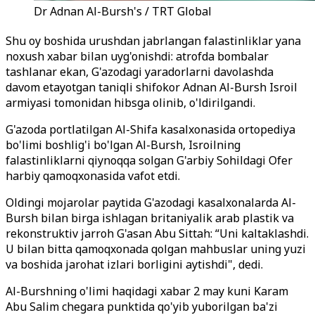
Dr Adnan Al-Bursh's / TRT Global
Shu oy boshida urushdan jabrlangan falastinliklar yana
noxush xabar bilan uyg'onishdi: atrofda bombalar
tashlanar ekan, G'azodagi yaradorlarni davolashda
davom etayotgan taniqli shifokor Adnan Al-Bursh Isroil
armiyasi tomonidan hibsga olinib, o'ldirilgandi.
G'azoda portlatilgan Al-Shifa kasalxonasida ortopediya
bo'limi boshlig'i bo'lgan Al-Bursh, Isroilning
falastinliklarni qiynoqqa solgan G'arbiy Sohildagi Ofer
harbiy qamoqxonasida vafot etdi.
Oldingi mojarolar paytida G'azodagi kasalxonalarda Al-
Bursh bilan birga ishlagan britaniyalik arab plastik va
rekonstruktiv jarroh G'asan Abu Sittah: “Uni kaltaklashdi.
U bilan bitta qamoqxonada qolgan mahbuslar uning yuzi
va boshida jarohat izlari borligini aytishdi", dedi.
Al-Burshning o'limi haqidagi xabar 2 may kuni Karam
Abu Salim chegara punktida qo'yib yuborilgan ba'zi