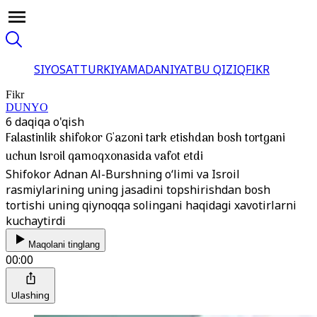
SIYOSAT
TURKIYA
MADANIYAT
BU QIZIQ
FIKR
Fikr
DUNYO
6 daqiqa o'qish
Falastinlik shifokor G'azoni tark etishdan bosh tortgani
uchun Isroil qamoqxonasida vafot etdi
Shifokor Adnan Al-Burshning o‘limi va Isroil
rasmiylarining uning jasadini topshirishdan bosh
tortishi uning qiynoqqa solingani haqidagi xavotirlarni
kuchaytirdi
Maqolani tinglang
00:00
Ulashing