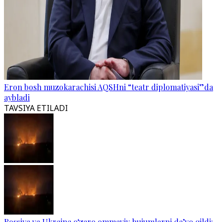
Eron bosh muzokarachisi AQSHni “teatr diplomatiyasi”da
aybladi
TAVSIYA ETILADI
Rossiya va Ukraina o‘zaro ommaviy hujumlarni da’vo qildi: