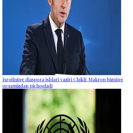
Isroilning diaspora ishlari vaziri Chikli: Makron bizning
orqamizdan pichoqladi