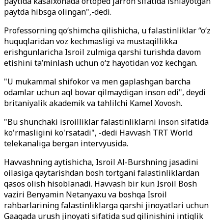
paytida kasalxonada ortoped jarroh sifatida ishlayotgan
paytda hibsga olingan",-dedi.
Professorning qo‘shimcha qilishicha, u falastinliklar “o‘z
huquqlaridan voz kechmasligi va mustaqillikka
erishgunlaricha Isroil zulmiga qarshi turishda davom
etishini ta’minlash uchun o‘z hayotidan voz kechgan.
"U mukammal shifokor va men gaplashgan barcha
odamlar uchun aql bovar qilmaydigan inson edi", deydi
britaniyalik akademik va tahlilchi Kamel Xovosh.
"Bu shunchaki isroilliklar falastinliklarni inson sifatida
ko'rmasligini ko'rsatadi", -dedi Havvash TRT World
telekanaliga bergan intervyusida.
Havvashning aytishicha, Isroil Al-Burshning jasadini
oilasiga qaytarishdan bosh tortgani falastinliklardan
qasos olish hisoblanadi. Havvash bir kun Isroil Bosh
vaziri Benyamin Netanyaxu va boshqa Isroil
rahbarlarining falastinliklarga qarshi jinoyatlari uchun
Gaagada urush jinoyati sifatida sud qilinishini intiqlik