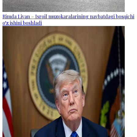
Rimda Livan – Isroil muzokaralarining navbatdagi bosqichi
o‘z ishini boshladi