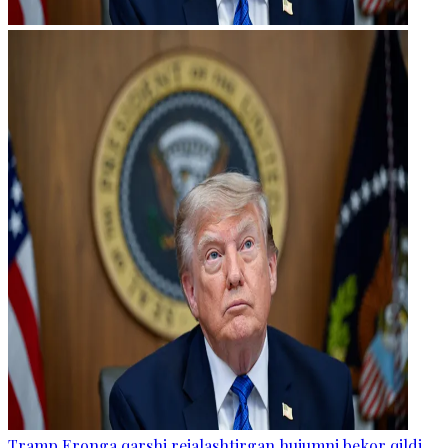
Tramp Eronga qarshi rejalashtirgan hujumni bekor qildi