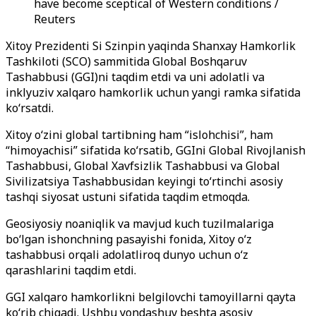
have become sceptical of Western conditions /
Reuters
Xitoy Prezidenti Si Szinpin yaqinda Shanxay Hamkorlik
Tashkiloti (SCO) sammitida Global Boshqaruv
Tashabbusi (GGI)ni taqdim etdi va uni adolatli va
inklyuziv xalqaro hamkorlik uchun yangi ramka sifatida
ko‘rsatdi.
Xitoy o‘zini global tartibning ham “islohchisi”, ham
“himoyachisi” sifatida ko‘rsatib, GGIni Global Rivojlanish
Tashabbusi, Global Xavfsizlik Tashabbusi va Global
Sivilizatsiya Tashabbusidan keyingi to‘rtinchi asosiy
tashqi siyosat ustuni sifatida taqdim etmoqda.
Geosiyosiy noaniqlik va mavjud kuch tuzilmalariga
bo‘lgan ishonchning pasayishi fonida, Xitoy o‘z
tashabbusi orqali adolatliroq dunyo uchun o‘z
qarashlarini taqdim etdi.
GGI xalqaro hamkorlikni belgilovchi tamoyillarni qayta
ko‘rib chiqadi. Ushbu yondashuv beshta asosiy