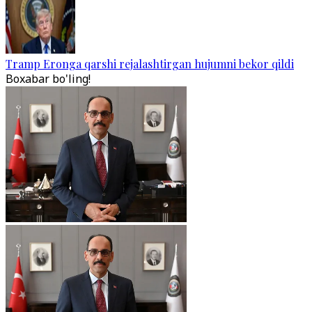
Tramp Eronga qarshi rejalashtirgan hujumni bekor qildi
Boxabar bo'ling!