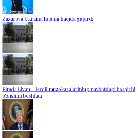
Zaxarova Ukraina hujumi haqida gapirdi
Rimda Livan – Isroil muzokaralarining navbatdagi bosqichi
o‘z ishini boshladi