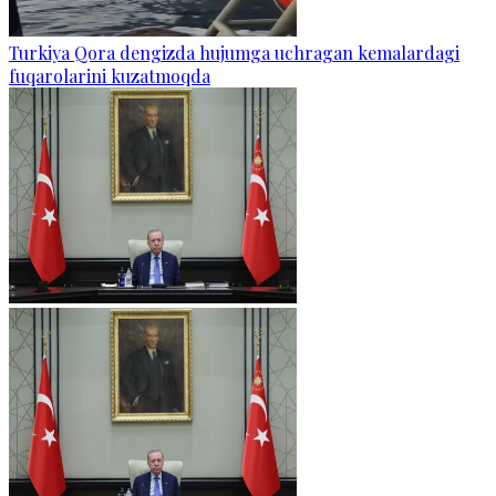
Turkiya Qora dengizda hujumga uchragan kemalardagi
fuqarolarini kuzatmoqda