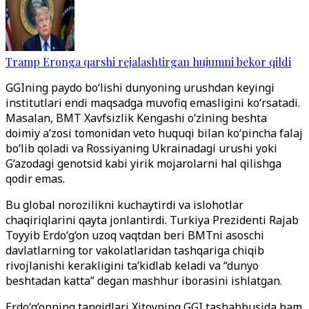
Tramp Eronga qarshi rejalashtirgan hujumni bekor qildi
GGIning paydo bo‘lishi dunyoning urushdan keyingi
institutlari endi maqsadga muvofiq emasligini ko‘rsatadi.
Masalan, BMT Xavfsizlik Kengashi o‘zining beshta
doimiy a’zosi tomonidan veto huquqi bilan ko‘pincha falaj
bo‘lib qoladi va Rossiyaning Ukrainadagi urushi yoki
G‘azodagi genotsid kabi yirik mojarolarni hal qilishga
qodir emas.
Bu global norozilikni kuchaytirdi va islohotlar
chaqiriqlarini qayta jonlantirdi. Turkiya Prezidenti Rajab
Toyyib Erdo‘g‘on uzoq vaqtdan beri BMTni asoschi
davlatlarning tor vakolatlaridan tashqariga chiqib
rivojlanishi kerakligini ta’kidlab keladi va “dunyo
beshtadan katta” degan mashhur iborasini ishlatgan.
Erdo‘g‘onning tanqidlari Xitoyning GGI tashabbusida ham