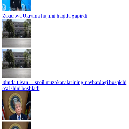
Zaxarova Ukraina hujumi haqida gapirdi
Rimda Livan – Isroil muzokaralarining navbatdagi bosqichi
o‘z ishini boshladi