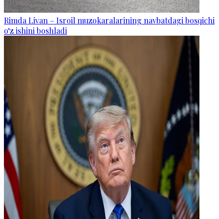
Rimda Livan – Isroil muzokaralarining navbatdagi bosqichi
o‘z ishini boshladi