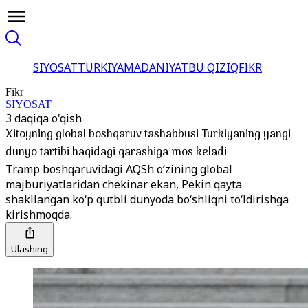
SIYOSAT
TURKIYA
MADANIYAT
BU QIZIQ
FIKR
Fikr
SIYOSAT
3 daqiqa o'qish
Xitoyning global boshqaruv tashabbusi Turkiyaning yangi
dunyo tartibi haqidagi qarashiga mos keladi
Tramp boshqaruvidagi AQSh oʻzining global
majburiyatlaridan chekinar ekan, Pekin qayta
shakllangan koʻp qutbli dunyoda boʻshliqni toʻldirishga
kirishmoqda.
Ulashing