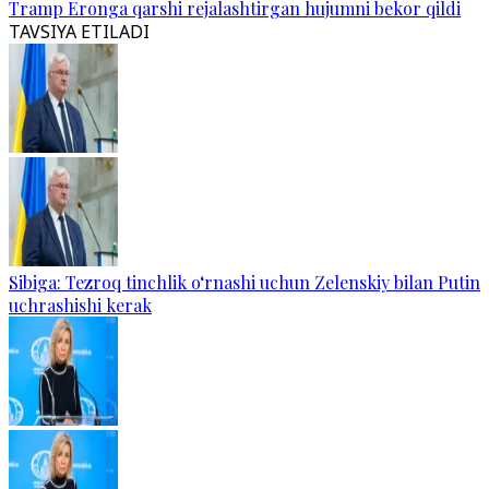
Tramp Eronga qarshi rejalashtirgan hujumni bekor qildi
TAVSIYA ETILADI
Sibiga: Tezroq tinchlik o‘rnashi uchun Zelenskiy bilan Putin
uchrashishi kerak