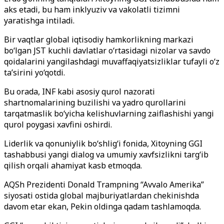
aks etadi, bu ham inklyuziv va vakolatli tizimni
yaratishga intiladi.
Bir vaqtlar global iqtisodiy hamkorlikning markazi
bo‘lgan JST kuchli davlatlar o‘rtasidagi nizolar va savdo
qoidalarini yangilashdagi muvaffaqiyatsizliklar tufayli o‘z
ta’sirini yo‘qotdi.
Bu orada, INF kabi asosiy qurol nazorati
shartnomalarining buzilishi va yadro qurollarini
tarqatmaslik bo‘yicha kelishuvlarning zaiflashishi yangi
qurol poygasi xavfini oshirdi.
Liderlik va qonuniylik bo‘shlig‘i fonida, Xitoyning GGI
tashabbusi yangi dialog va umumiy xavfsizlikni targ‘ib
qilish orqali ahamiyat kasb etmoqda.
AQSh Prezidenti Donald Trampning “Avvalo Amerika”
siyosati ostida global majburiyatlardan chekinishda
davom etar ekan, Pekin oldinga qadam tashlamoqda.