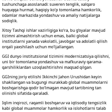
tushunchaga asoslanadi: suveren tenglik, xalqaro
huquqqa hurmat, haqiqiy ko‘p tomonlama hamkorlik,
odamlar markazida yondashuv va amaliy natijalarga
sodiqlik.
Xitoy Tashqi ishlar vazirligiga ko‘ra, bu g‘oyalar mavjud
tizimni almashtirish uchun emas, balki global
institutlarni yanada vakolatli, javobgar va adolatli qilish
orqali yaxshilash uchun mo‘ljallangan.
GGI dunyo institutsional tizimini modernizatsiya qilishni,
uni bir tomonlama yondashuv va mafkuraviy qarama-
qarshiliklardan uzoqlashtirishni maqsad qilgan.
GGIning joriy etilishi Ikkinchi Jahon Urushidan keyin
shakllangan va bugungi murakkab global muammolarni
boshqarishga qodir bo‘lmagan mavjud tartibning tan
olinishi sifatida qaraladi.
Iqlim inqirozi, raqamli boshqaruv va iqtisodiy tengsizlik
kabi global muammolar hamkorlik va islohotlarni talab