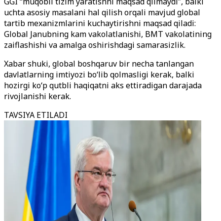
GGI “muqobil tizim yaratishni maqsad qilmaydi”, balki
uchta asosiy masalani hal qilish orqali mavjud global
tartib mexanizmlarini kuchaytirishni maqsad qiladi:
Global Janubning kam vakolatlanishi, BMT vakolatining
zaiflashishi va amalga oshirishdagi samarasizlik.
Xabar shuki, global boshqaruv bir necha tanlangan
davlatlarning imtiyozi bo‘lib qolmasligi kerak, balki
hozirgi ko‘p qutbli haqiqatni aks ettiradigan darajada
rivojlanishi kerak.
TAVSIYA ETILADI