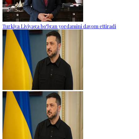
Turkiya Liviyaga bo‘lgan yordamini davom ettiradi