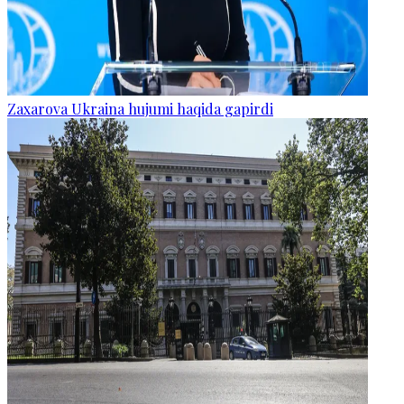
Zaxarova Ukraina hujumi haqida gapirdi