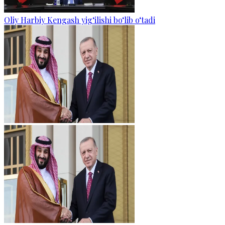
Oliy Harbiy Kengash yig‘ilishi bo‘lib o‘tadi