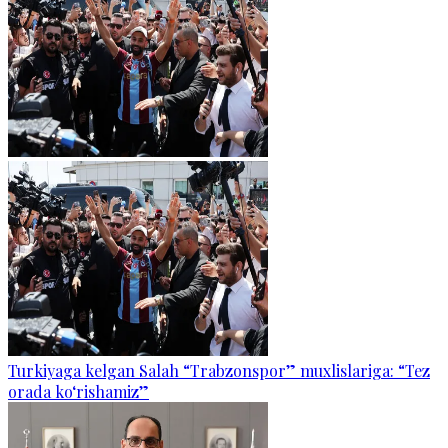
Turkiyaga kelgan Salah “Trabzonspor” muxlislariga: “Tez
orada ko‘rishamiz”