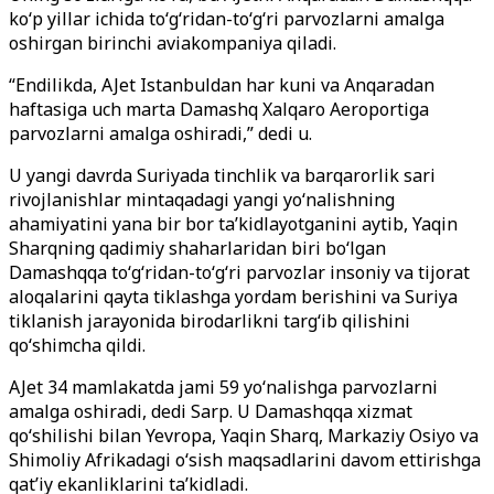
ko‘p yillar ichida to‘g‘ridan-to‘g‘ri parvozlarni amalga
oshirgan birinchi aviakompaniya qiladi.
“Endilikda, AJet Istanbuldan har kuni va Anqaradan
haftasiga uch marta Damashq Xalqaro Aeroportiga
parvozlarni amalga oshiradi,” dedi u.
U yangi davrda Suriyada tinchlik va barqarorlik sari
rivojlanishlar mintaqadagi yangi yo‘nalishning
ahamiyatini yana bir bor ta’kidlayotganini aytib, Yaqin
Sharqning qadimiy shaharlaridan biri bo‘lgan
Damashqqa to‘g‘ridan-to‘g‘ri parvozlar insoniy va tijorat
aloqalarini qayta tiklashga yordam berishini va Suriya
tiklanish jarayonida birodarlikni targ‘ib qilishini
qo‘shimcha qildi.
AJet 34 mamlakatda jami 59 yo‘nalishga parvozlarni
amalga oshiradi, dedi Sarp. U Damashqqa xizmat
qo‘shilishi bilan Yevropa, Yaqin Sharq, Markaziy Osiyo va
Shimoliy Afrikadagi o‘sish maqsadlarini davom ettirishga
qat’iy ekanliklarini ta’kidladi.