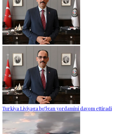
Turkiya Liviyaga bo‘lgan yordamini davom ettiradi