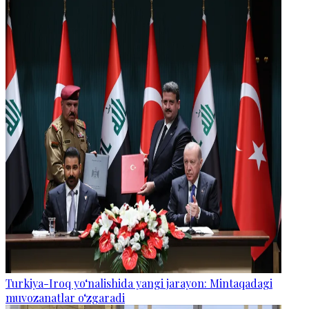
Turkiya-Iroq yo‘nalishida yangi jarayon: Mintaqadagi
muvozanatlar o‘zgaradi