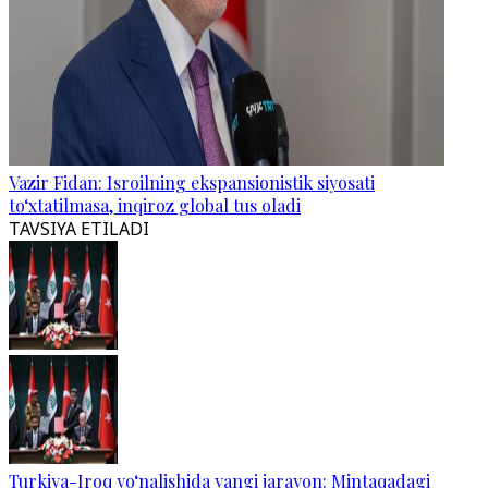
Vazir Fidan: Isroilning ekspansionistik siyosati
to‘xtatilmasa, inqiroz global tus oladi
TAVSIYA ETILADI
Turkiya-Iroq yo‘nalishida yangi jarayon: Mintaqadagi