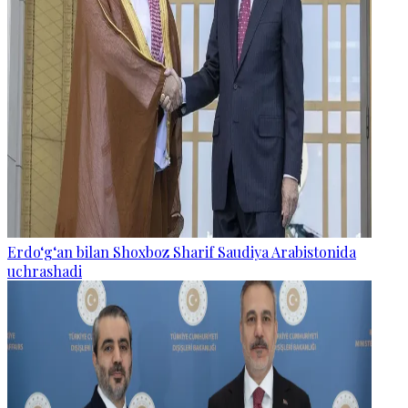
Erdo‘g‘an bilan Shoxboz Sharif Saudiya Arabistonida
uchrashadi