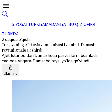
SIYOSAT
TURKIYA
MADANIYAT
BU QIZIQ
FIKR
TURKIYA
2 daqiqa o'qish
Turkiyaning AJet aviakompaniyasi Istanbul-Damashq
reysini amalga oshirdi
AJet Istanbuldan Damashqqa parvozlarni boshladi.
Yaqinda Anqara-Damashq reysi yo'lga qo'yiladi.
Ulashing