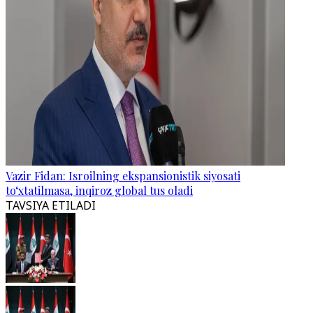
Vazir Fidan: Isroilning ekspansionistik siyosati
to‘xtatilmasa, inqiroz global tus oladi
TAVSIYA ETILADI