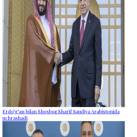
Erdo‘g‘an bilan Shoxboz Sharif Saudiya Arabistonida
uchrashadi