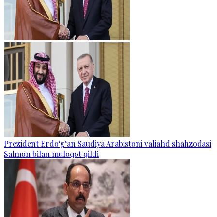
Prezident Erdo‘g‘an Saudiya Arabistoni valiahd shahzodasi
Salmon bilan muloqot qildi