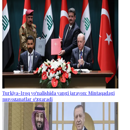
Turkiya-Iroq yo‘nalishida yangi jarayon: Mintaqadagi
muvozanatlar o‘zgaradi