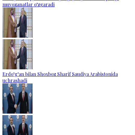
muvozanatlar o‘zgaradi
Erdo‘g‘an bilan Shoxboz Sharif Saudiya Arabistonida
uchrashadi