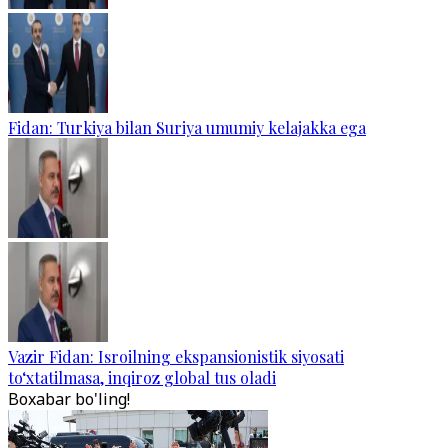
Fidan: Turkiya bilan Suriya umumiy kelajakka ega
Vazir Fidan: Isroilning ekspansionistik siyosati
to‘xtatilmasa, inqiroz global tus oladi
Boxabar bo'ling!