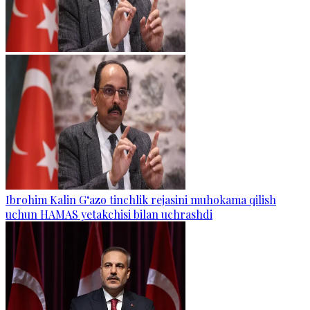
Ibrohim Kalin G‘azo tinchlik rejasini muhokama qilish
uchun HAMAS yetakchisi bilan uchrashdi