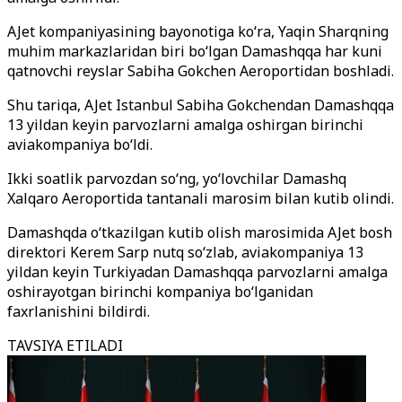
AJet kompaniyasining bayonotiga ko‘ra, Yaqin Sharqning
muhim markazlaridan biri bo‘lgan Damashqqa har kuni
qatnovchi reyslar Sabiha Gokchen Aeroportidan boshladi.
Shu tariqa, AJet Istanbul Sabiha Gokchendan Damashqqa
13 yildan keyin parvozlarni amalga oshirgan birinchi
aviakompaniya bo‘ldi.
Ikki soatlik parvozdan so‘ng, yo‘lovchilar Damashq
Xalqaro Aeroportida tantanali marosim bilan kutib olindi.
Damashqda o‘tkazilgan kutib olish marosimida AJet bosh
direktori Kerem Sarp nutq so‘zlab, aviakompaniya 13
yildan keyin Turkiyadan Damashqqa parvozlarni amalga
oshirayotgan birinchi kompaniya bo‘lganidan
faxrlanishini bildirdi.
TAVSIYA ETILADI