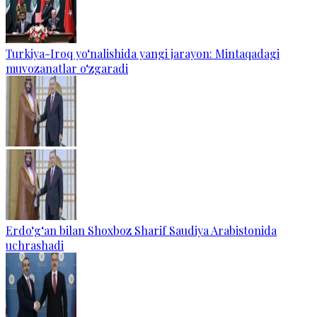
Turkiya-Iroq yo‘nalishida yangi jarayon: Mintaqadagi
muvozanatlar o‘zgaradi
Erdo‘g‘an bilan Shoxboz Sharif Saudiya Arabistonida
uchrashadi