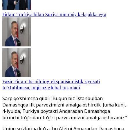
Fidan: Turkiya bilan Suriya umumiy kelajakka ega
Vazir Fidan: Isroilning ekspansionistik siyosati
to‘xtatilmasa, inqiroz global tus oladi
Sarp qo‘shimcha qildi: “Bugun biz Istanbuldan
Damashqqa ilk parvozimizni amalga oshirdik. Juma kuni,
4-iyulda, Turkiya poytaxti Anqaradan Damashqqa
birinchi to‘g‘ridan-to‘g‘ri parvozimizni amalga oshiramiz.”
Uning so‘zlariga ko‘ra, bu AJetni Anqaradan Damashqqa