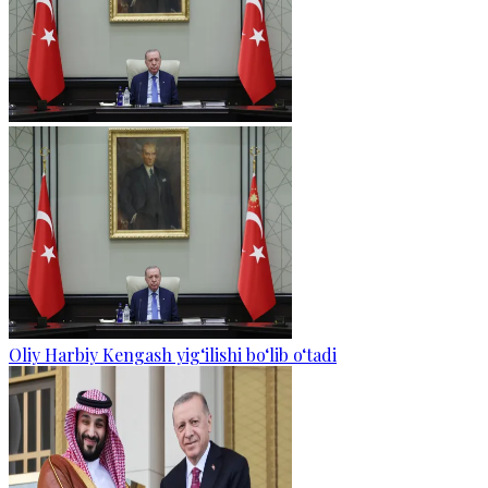
Oliy Harbiy Kengash yig‘ilishi bo‘lib o‘tadi