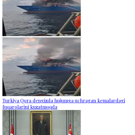
Turkiya Qora dengizda hujumga uchragan kemalardagi
fuqarolarini kuzatmoqda