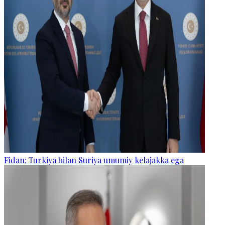
Fidan: Turkiya bilan Suriya umumiy kelajakka ega