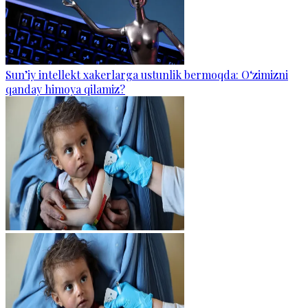
Sun’iy intellekt xakerlarga ustunlik bermoqda: O‘zimizni
qanday himoya qilamiz?