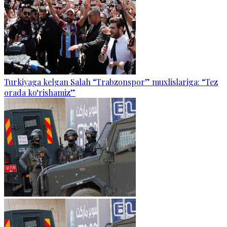
Turkiyaga kelgan Salah “Trabzonspor” muxlislariga: “Tez
orada ko‘rishamiz”