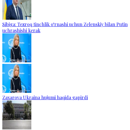
Sibiga: Tezroq tinchlik o‘rnashi uchun Zelenskiy bilan Putin
uchrashishi kerak
Zaxarova Ukraina hujumi haqida gapirdi