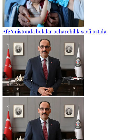
Afg‘onistonda bolalar ocharchilik xavfi ostida