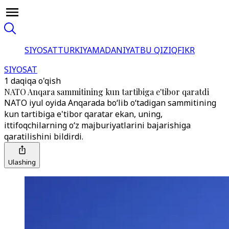
SIYOSAT
TURKIYA
MADANIYAT
BU QIZIQ
FIKR
SIYOSAT
1 daqiqa o'qish
NATO Anqara sammitining kun tartibiga e'tibor qaratdi
NATO iyul oyida Anqarada bo‘lib o‘tadigan sammitining
kun tartibiga e'tibor qaratar ekan, uning,
ittifoqchilarning o‘z majburiyatlarini bajarishiga
qaratilishini bildirdi.
Ulashing