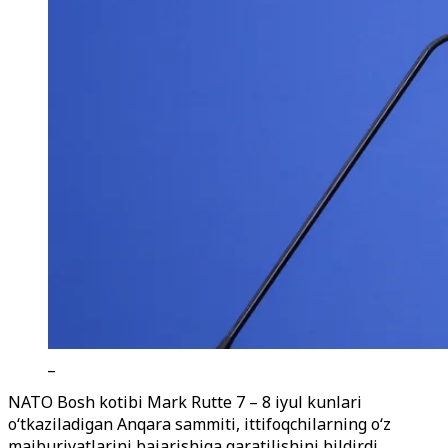
_
NATO Bosh kotibi Mark Rutte 7 – 8 iyul kunlari
o‘tkaziladigan Anqara sammiti, ittifoqchilarning o‘z
majburiyatlarini bajarishiga qaratilishini bildirdi.