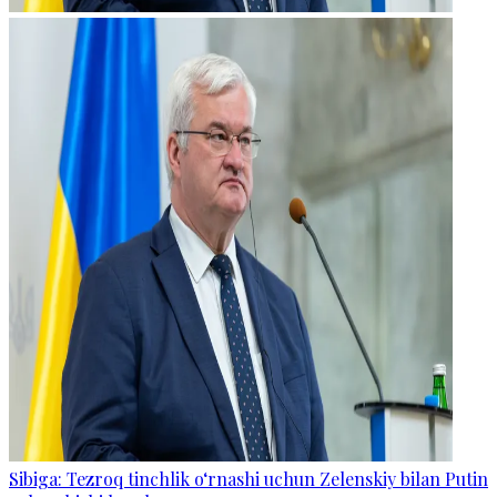
Sibiga: Tezroq tinchlik o‘rnashi uchun Zelenskiy bilan Putin