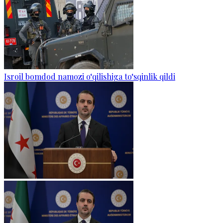
Isroil bomdod namozi o‘qilishiga to‘sqinlik qildi