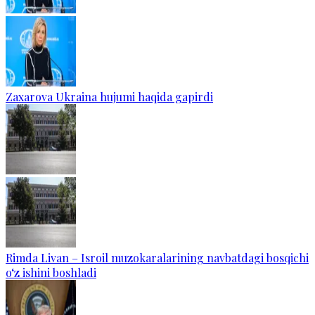
Zaxarova Ukraina hujumi haqida gapirdi
Rimda Livan – Isroil muzokaralarining navbatdagi bosqichi
o‘z ishini boshladi