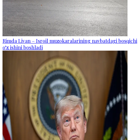
Rimda Livan – Isroil muzokaralarining navbatdagi bosqichi
o‘z ishini boshladi