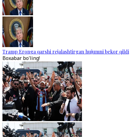
Tramp Eronga qarshi rejalashtirgan hujumni bekor qildi
Boxabar bo'ling!