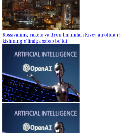
Rossiyaning raketa va dron hujumlari Kiyev atrofida 14
kishining o‘limiga sabab bo‘ldi