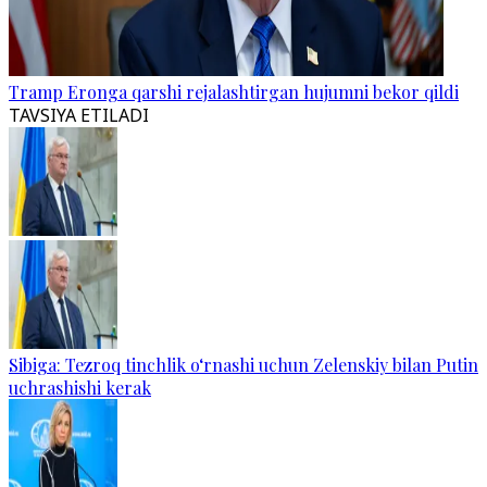
Tramp Eronga qarshi rejalashtirgan hujumni bekor qildi
TAVSIYA ETILADI
Sibiga: Tezroq tinchlik o‘rnashi uchun Zelenskiy bilan Putin
uchrashishi kerak