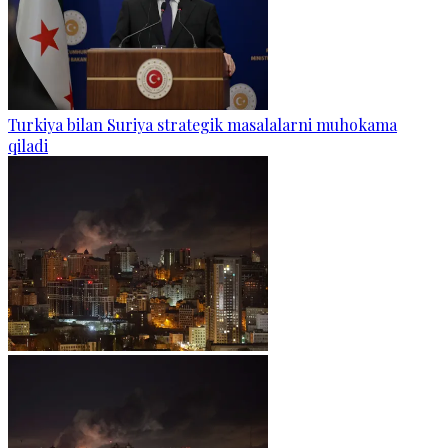
Turkiya bilan Suriya strategik masalalarni muhokama
qiladi