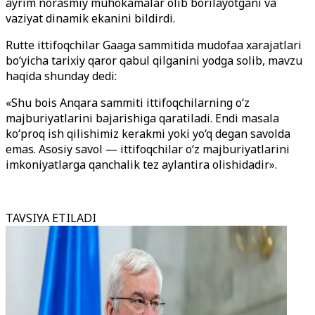
ayrim norasmiy muhokamalar olib borilayotgani va
vaziyat dinamik ekanini bildirdi.
Rutte ittifoqchilar Gaaga sammitida mudofaa xarajatlari
bo‘yicha tarixiy qaror qabul qilganini yodga solib, mavzu
haqida shunday dedi:
«Shu bois Anqara sammiti ittifoqchilarning o‘z
majburiyatlarini bajarishiga qaratiladi. Endi masala
ko‘proq ish qilishimiz kerakmi yoki yo‘q degan savolda
emas. Asosiy savol — ittifoqchilar o‘z majburiyatlarini
imkoniyatlarga qanchalik tez aylantira olishidadir».
TAVSIYA ETILADI