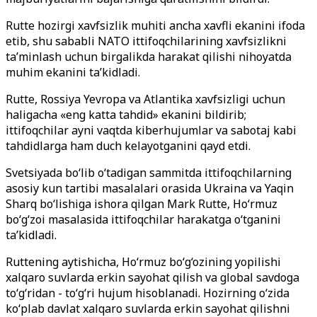
Rutte hozirgi xavfsizlik muhiti ancha xavfli ekanini ifoda
etib, shu sababli NATO ittifoqchilarining xavfsizlikni
ta’minlash uchun birgalikda harakat qilishi nihoyatda
muhim ekanini ta’kidladi.
Rutte, Rossiya Yevropa va Atlantika xavfsizligi uchun
haligacha «eng katta tahdid» ekanini bildirib;
ittifoqchilar ayni vaqtda kiberhujumlar va sabotaj kabi
tahdidlarga ham duch kelayotganini qayd etdi.
Svetsiyada bo‘lib o‘tadigan sammitda ittifoqchilarning
asosiy kun tartibi masalalari orasida Ukraina va Yaqin
Sharq bo‘lishiga ishora qilgan Mark Rutte, Ho‘rmuz
bo‘g‘zoi masalasida ittifoqchilar harakatga o‘tganini
ta’kidladi.
Ruttening aytishicha, Ho‘rmuz bo‘g‘ozining yopilishi
xalqaro suvlarda erkin sayohat qilish va global savdoga
to‘g‘ridan - to‘g‘ri hujum hisoblanadi. Hozirning o‘zida
ko‘plab davlat xalqaro suvlarda erkin sayohat qilishni