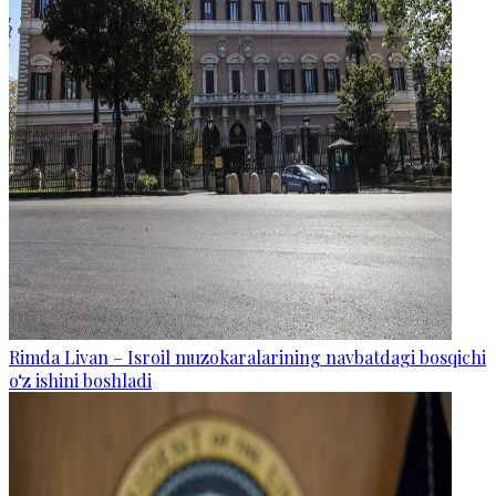
Rimda Livan – Isroil muzokaralarining navbatdagi bosqichi
o‘z ishini boshladi