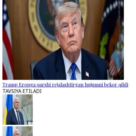
Tramp Eronga qarshi rejalashtirgan hujumni bekor qildi
TAVSIYA ETILADI