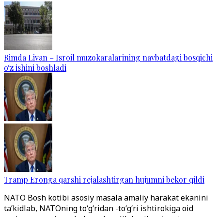
Rimda Livan – Isroil muzokaralarining navbatdagi bosqichi
o‘z ishini boshladi
Tramp Eronga qarshi rejalashtirgan hujumni bekor qildi
NATO Bosh kotibi asosiy masala amaliy harakat ekanini
ta’kidlab, NATOning to‘g‘ridan -to‘g‘ri ishtirokiga oid