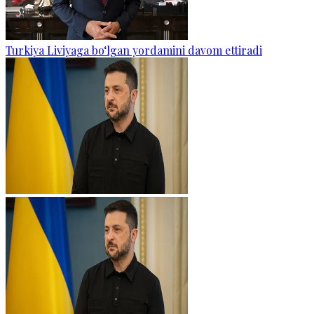
Turkiya Liviyaga bo‘lgan yordamini davom ettiradi