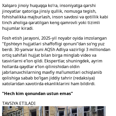
Xalqaro jinoiy huquqqa ko‘ra, insoniyatga qarshi
jinoyatlar qatoriga jinsiy qullik, nomusga tegish,
fohishalikka majburlash, inson savdosi va qotillik kabi
tinch aholiga qaratilgan keng qamrovli yoki tizimli
hujumlar kiradi.
Fosh etish jarayoni, 2025-yil noyabr oyida imzolangan
"Epshteyn hujjatlari shaffofligi qonuni"dan so‘ng yuz
berdi. 30-yanvar kuni AQSh Adliya vazirligi 3 milliondan
ortiq sahifali hujjat bilan birga minglab video va
tasvirlarni e’lon qildi. Ekspertlar, shuningdek, ayrim
hollarda qaydlar e’lon qilinishidan oldin
jabrlanuvchilarning maxfiy ma’lumotlari ochiqlanib
qolishiga sabab bo‘lgan jiddiy tahrir (redaksiya)
xatolaridan xavotirda ekanliklarini ham bildirdi.
"Hech kim qonundan ustun emas"
TAVSIYA ETILADI