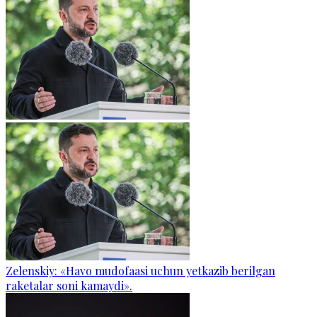
Zelenskiy: «Havo mudofaasi uchun yetkazib berilgan
raketalar soni kamaydi».