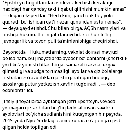
"Epshteyn hujjatlaridan endi voz kechish kerakligi
haqidagi har qanday taklif qabul qilinishi mumkin emas",
— degan ekspertlar: "Hech kim, qanchalik boy yoki
qudratli bo‘lishidan qat’i nazar qonundan ustun emas",
— deya qayd etishdi. Shu bilan birga, AQSh rasmiylari va
boshqa hukumatlarni jabrlanuvchilar uchun to‘liq
javobgarlik va tovon puli ta’minlanishiga chaqirishdi.
Bayonotda: "Hukumatlarning, vakolat doirasi mavjud
bo‘lsa ham, bu jinoyatlarda aybdor bo‘lganlarni (sheriklik
yoki ko‘z yumish bilan birga) samarali tarzda tergov
qilmasligi va sudga tortmasligi, ayollar va qiz bolalarga
nisbatan zo‘ravonlikka qarshi qaratilgan huquqiy
asoslarga putur yetkazish xavfini tug‘diradi", — deb
ogohlantirildi.
Jinsiy jinoyatlarda ayblangan Jefri Epshteyn, voyaga
yetmagan qizlar bilan bog‘liq federal inson savdosi
ayblovlari bo‘yicha sudlanishini kutayotgan bir paytda,
2019-yilda Nyu-Yorkdagi qamoqxonada o‘z joniga qasd
qilgan holda topilgan edi.