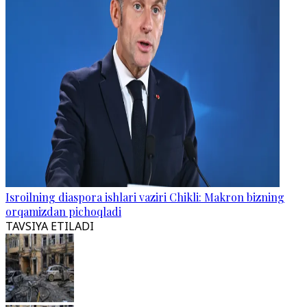
Isroilning diaspora ishlari vaziri Chikli: Makron bizning
orqamizdan pichoqladi
TAVSIYA ETILADI