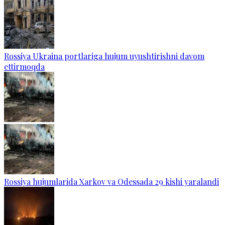
Rossiya Ukraina portlariga hujum uyushtirishni davom
ettirmoqda
Rossiya hujumlarida Xarkov va Odessada 29 kishi yaralandi