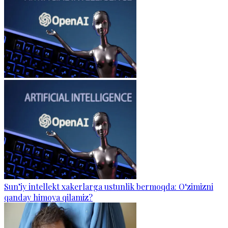
Sun’iy intellekt xakerlarga ustunlik bermoqda: O‘zimizni
qanday himoya qilamiz?