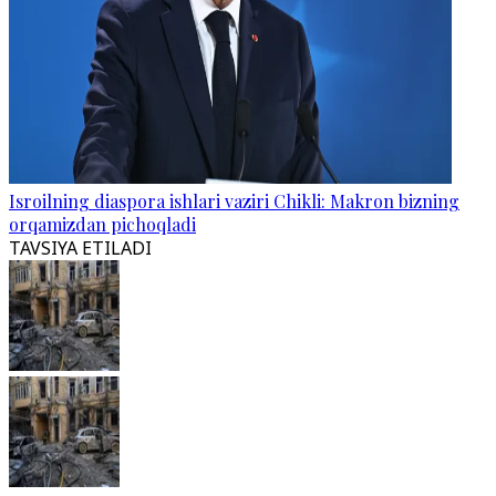
Isroilning diaspora ishlari vaziri Chikli: Makron bizning
orqamizdan pichoqladi
TAVSIYA ETILADI