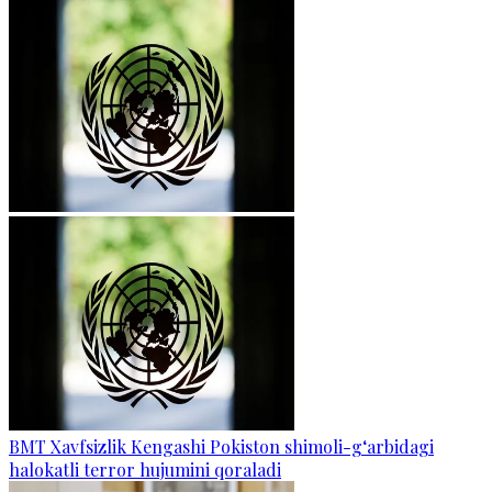
BMT Xavfsizlik Kengashi Pokiston shimoli-g‘arbidagi
halokatli terror hujumini qoraladi