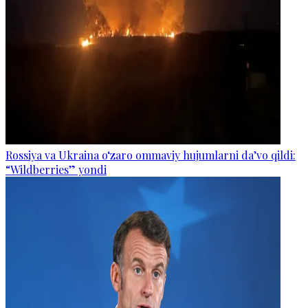
Rossiya va Ukraina o‘zaro ommaviy hujumlarni da’vo qildi:
“Wildberries” yondi