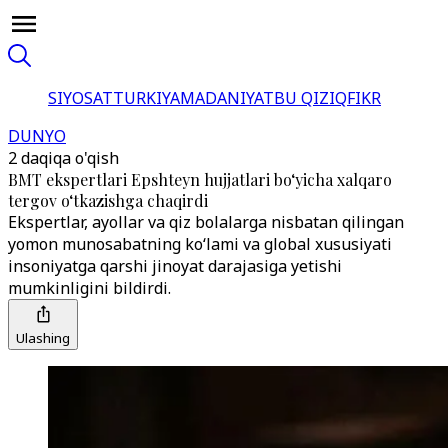
SIYOSAT
TURKIYA
MADANIYAT
BU QIZIQ
FIKR
DUNYO
2 daqiqa o'qish
BMT ekspertlari Epshteyn hujjatlari bo‘yicha xalqaro
tergov o‘tkazishga chaqirdi
Ekspertlar, ayollar va qiz bolalarga nisbatan qilingan
yomon munosabatning ko‘lami va global xususiyati
insoniyatga qarshi jinoyat darajasiga yetishi
mumkinligini bildirdi.
Ulashing