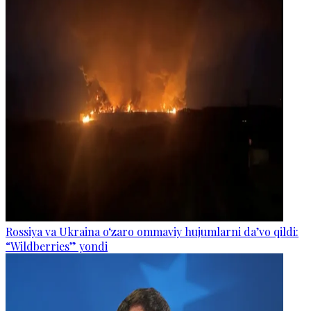
Rossiya va Ukraina o‘zaro ommaviy hujumlarni da’vo qildi:
“Wildberries” yondi