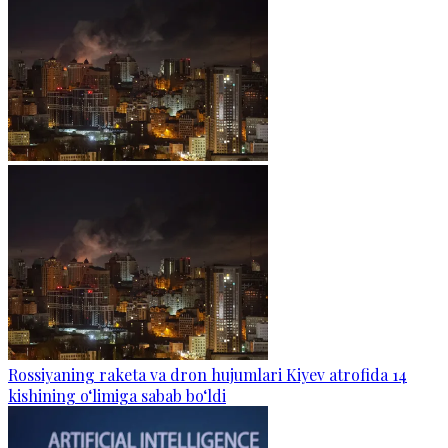
Rossiyaning raketa va dron hujumlari Kiyev atrofida 14
kishining o‘limiga sabab bo‘ldi