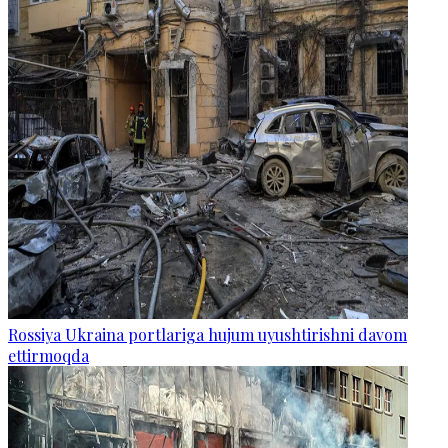
Rossiya Ukraina portlariga hujum uyushtirishni davom
ettirmoqda