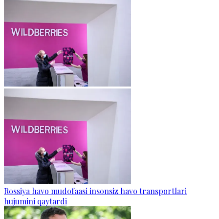
Rossiya havo mudofaasi insonsiz havo transportlari
hujumini qaytardi