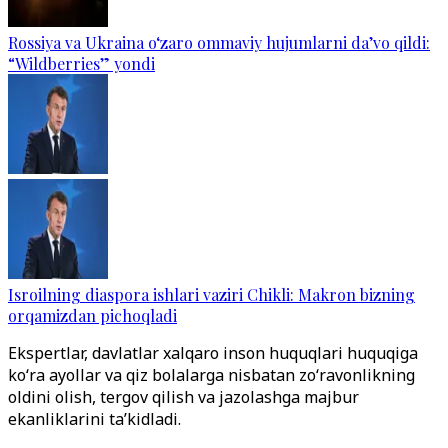
Rossiya va Ukraina o‘zaro ommaviy hujumlarni da’vo qildi:
“Wildberries” yondi
Isroilning diaspora ishlari vaziri Chikli: Makron bizning
orqamizdan pichoqladi
Ekspertlar, davlatlar xalqaro inson huquqlari huquqiga
ko‘ra ayollar va qiz bolalarga nisbatan zo‘ravonlikning
oldini olish, tergov qilish va jazolashga majbur
ekanliklarini ta’kidladi.