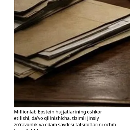
Millionlab Epstein hujjatlarining oshkor
etilishi, da'vo qilinishicha, tizimli jinsiy
zoʻravonlik va odam savdosi tafsilotlarini ochib