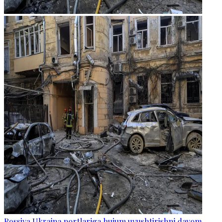
Rossiya Ukraina portlariga hujum uyushtirishni davom