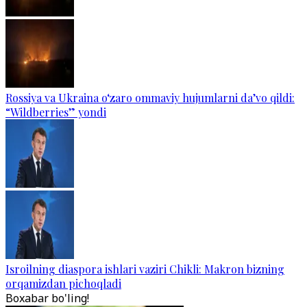
Rossiya va Ukraina o‘zaro ommaviy hujumlarni da’vo qildi:
“Wildberries” yondi
Isroilning diaspora ishlari vaziri Chikli: Makron bizning
orqamizdan pichoqladi
Boxabar bo'ling!