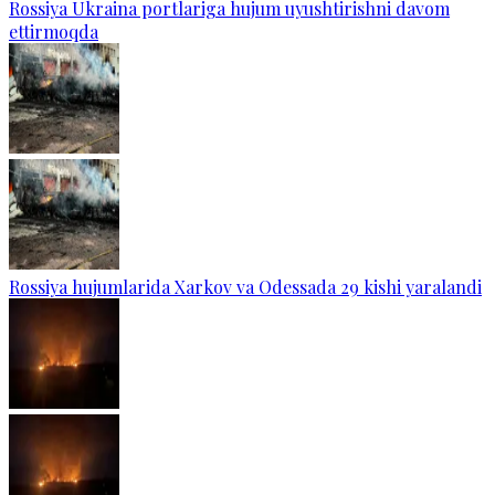
Rossiya Ukraina portlariga hujum uyushtirishni davom
ettirmoqda
Rossiya hujumlarida Xarkov va Odessada 29 kishi yaralandi