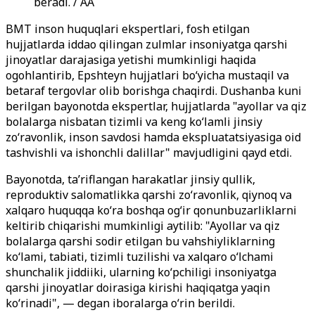
beradi. / AA
BMT inson huquqlari ekspertlari, fosh etilgan
hujjatlarda iddao qilingan zulmlar insoniyatga qarshi
jinoyatlar darajasiga yetishi mumkinligi haqida
ogohlantirib, Epshteyn hujjatlari bo‘yicha mustaqil va
betaraf tergovlar olib borishga chaqirdi. Dushanba kuni
berilgan bayonotda ekspertlar, hujjatlarda "ayollar va qiz
bolalarga nisbatan tizimli va keng ko‘lamli jinsiy
zo‘ravonlik, inson savdosi hamda ekspluatatsiyasiga oid
tashvishli va ishonchli dalillar" mavjudligini qayd etdi.
Bayonotda, ta’riflangan harakatlar jinsiy qullik,
reproduktiv salomatlikka qarshi zo‘ravonlik, qiynoq va
xalqaro huquqqa ko‘ra boshqa og‘ir qonunbuzarliklarni
keltirib chiqarishi mumkinligi aytilib: "Ayollar va qiz
bolalarga qarshi sodir etilgan bu vahshiyliklarning
ko‘lami, tabiati, tizimli tuzilishi va xalqaro o‘lchami
shunchalik jiddiiki, ularning ko‘pchiligi insoniyatga
qarshi jinoyatlar doirasiga kirishi haqiqatga yaqin
ko‘rinadi", — degan iboralarga o‘rin berildi.