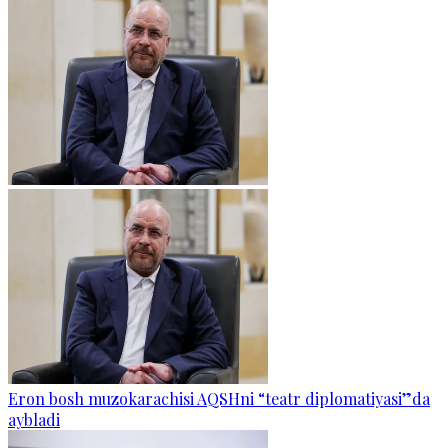
Eron bosh muzokarachisi AQSHni “teatr diplomatiyasi”da
aybladi