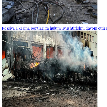
Rossiya Ukraina portlariga hujum uyushtirishni davom etti