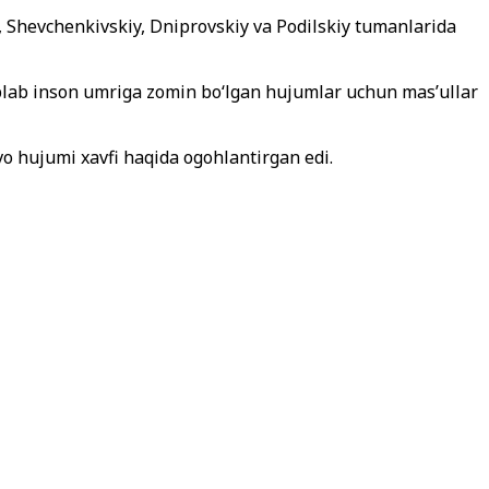
k, Shevchenkivskiy, Dniprovskiy va Podilskiy tumanlarida
‘plab inson umriga zomin bo‘lgan hujumlar uchun mas’ullar
o hujumi xavfi haqida ogohlantirgan edi.