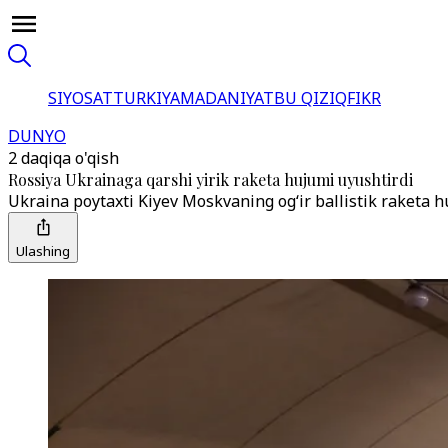
SIYOSAT
TURKIYA
MADANIYAT
BU QIZIQ
FIKR
DUNYO
2 daqiqa o'qish
Rossiya Ukrainaga qarshi yirik raketa hujumi uyushtirdi
Ukraina poytaxti Kiyev Moskvaning og‘ir ballistik raketa 
Ulashing