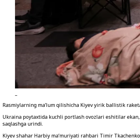
_
Rasmiylarning ma’lum qilishicha Kiyev yirik ballistik rak
Ukraina poytaxtida kuchli portlash ovozlari eshitilar ekan
saqlashga urindi.
Kiyev shahar Harbiy ma’muriyati rahbari Timir Tkachenko 