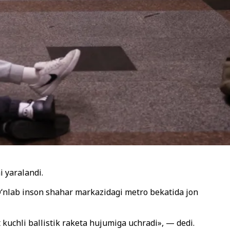
i yaralandi.
 O‘nlab inson shahar markazidagi metro bekatida jon
uchli ballistik raketa hujumiga uchradi», — dedi.