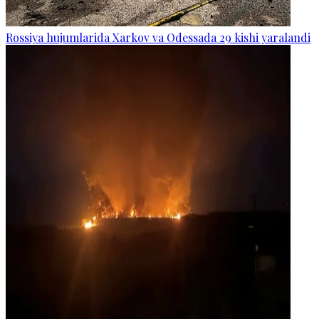
Rossiya hujumlarida Xarkov va Odessada 29 kishi yaralandi