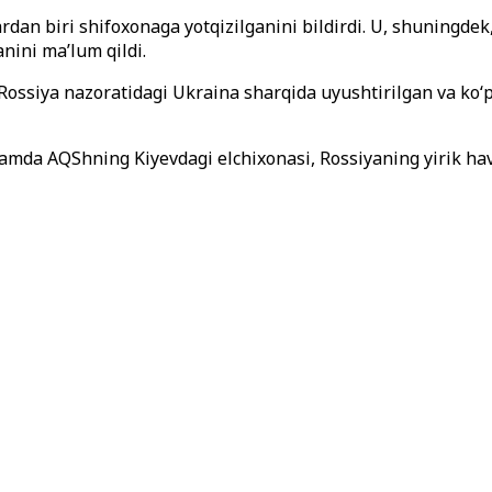
ardan biri shifoxonaga yotqizilganini bildirdi. U, shuningde
nini ma’lum qildi.
 Rossiya nazoratidagi Ukraina sharqida uyushtirilgan va ko
mda AQShning Kiyevdagi elchixonasi, Rossiyaning yirik hav