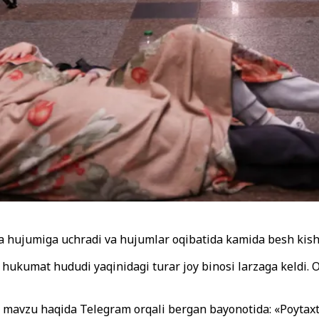
eta hujumiga uchradi va hujumlar oqibatida kamida besh kish
, hukumat hududi yaqinidagi turar joy binosi larzaga keldi.
mavzu haqida Telegram orqali bergan bayonotida: «Poytaxt k