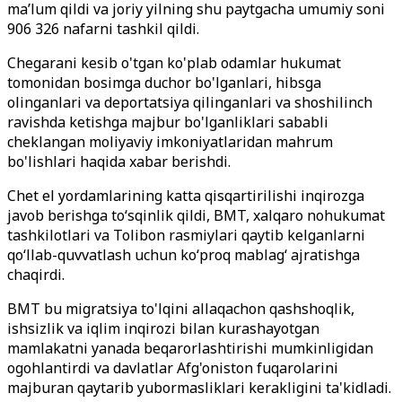
ma’lum qildi va joriy yilning shu paytgacha umumiy soni
906 326 nafarni tashkil qildi.
Chegarani kesib o'tgan ko'plab odamlar hukumat
tomonidan bosimga duchor bo'lganlari, hibsga
olinganlari va deportatsiya qilinganlari va shoshilinch
ravishda ketishga majbur bo'lganliklari sababli
cheklangan moliyaviy imkoniyatlaridan mahrum
bo'lishlari haqida xabar berishdi.
Chet el yordamlarining katta qisqartirilishi inqirozga
javob berishga to‘sqinlik qildi, BMT, xalqaro nohukumat
tashkilotlari va Tolibon rasmiylari qaytib kelganlarni
qo‘llab-quvvatlash uchun ko‘proq mablag‘ ajratishga
chaqirdi.
BMT bu migratsiya to'lqini allaqachon qashshoqlik,
ishsizlik va iqlim inqirozi bilan kurashayotgan
mamlakatni yanada beqarorlashtirishi mumkinligidan
ogohlantirdi va davlatlar Afg'oniston fuqarolarini
majburan qaytarib yubormasliklari kerakligini ta'kidladi.