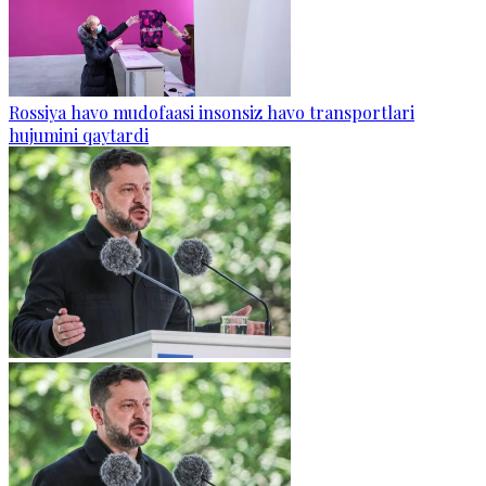
Rossiya havo mudofaasi insonsiz havo transportlari
hujumini qaytardi