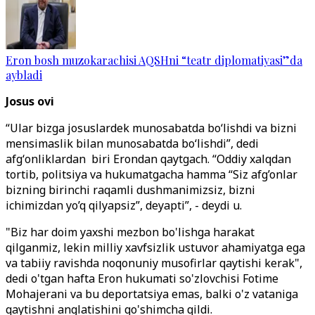
Eron bosh muzokarachisi AQSHni “teatr diplomatiyasi”da
aybladi
Josus ovi
“Ular bizga josuslardek munosabatda boʻlishdi va bizni
mensimaslik bilan munosabatda boʻlishdi”, dedi
afgʻonliklardan biri Erondan qaytgach. “Oddiy xalqdan
tortib, politsiya va hukumatgacha hamma “Siz afg’onlar
bizning birinchi raqamli dushmanimizsiz, bizni
ichimizdan yo’q qilyapsiz”, deyapti”, - deydi u.
"Biz har doim yaxshi mezbon bo'lishga harakat
qilganmiz, lekin milliy xavfsizlik ustuvor ahamiyatga ega
va tabiiy ravishda noqonuniy musofirlar qaytishi kerak",
dedi o'tgan hafta Eron hukumati so'zlovchisi Fotime
Mohajerani va bu deportatsiya emas, balki o'z vataniga
qaytishni anglatishini qo'shimcha qildi.