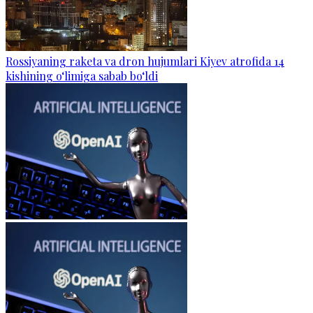
Rossiyaning raketa va dron hujumlari Kiyev atrofida 14
kishining o‘limiga sabab bo‘ldi