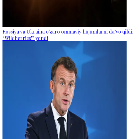
Rossiya va Ukraina o‘zaro ommaviy hujumlarni da’vo qildi:
“Wildberries” yondi