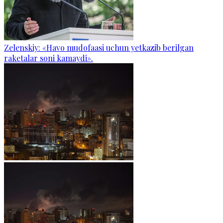
Zelenskiy: «Havo mudofaasi uchun yetkazib berilgan
raketalar soni kamaydi».