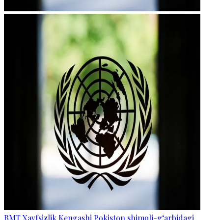
BMT Xavfsizlik Kengashi Pokiston shimoli-g‘arbidagi