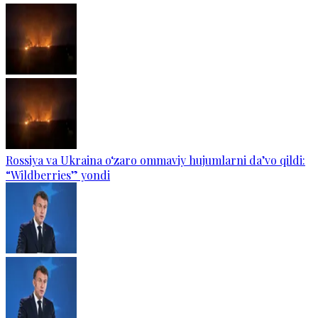
Rossiya va Ukraina o‘zaro ommaviy hujumlarni da’vo qildi:
“Wildberries” yondi