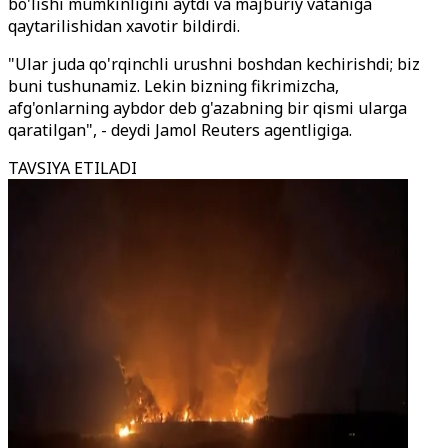
bo'lishi mumkinligini aytdi va majburiy vataniga
qaytarilishidan xavotir bildirdi.
"Ular juda qo'rqinchli urushni boshdan kechirishdi; biz
buni tushunamiz. Lekin bizning fikrimizcha,
afg'onlarning aybdor deb g'azabning bir qismi ularga
qaratilgan", - deydi Jamol Reuters agentligiga.
TAVSIYA ETILADI