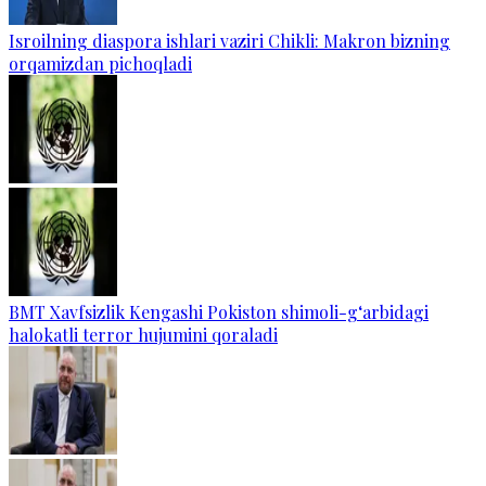
Isroilning diaspora ishlari vaziri Chikli: Makron bizning
orqamizdan pichoqladi
BMT Xavfsizlik Kengashi Pokiston shimoli-g‘arbidagi
halokatli terror hujumini qoraladi