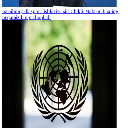
Isroilning diaspora ishlari vaziri Chikli: Makron bizning
orqamizdan pichoqladi