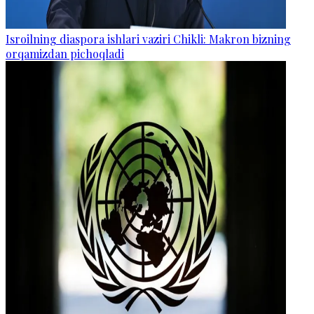
Isroilning diaspora ishlari vaziri Chikli: Makron bizning
orqamizdan pichoqladi