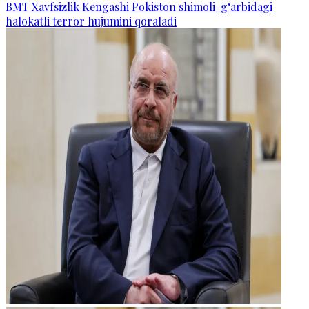
BMT Xavfsizlik Kengashi Pokiston shimoli-g‘arbidagi
halokatli terror hujumini qoraladi