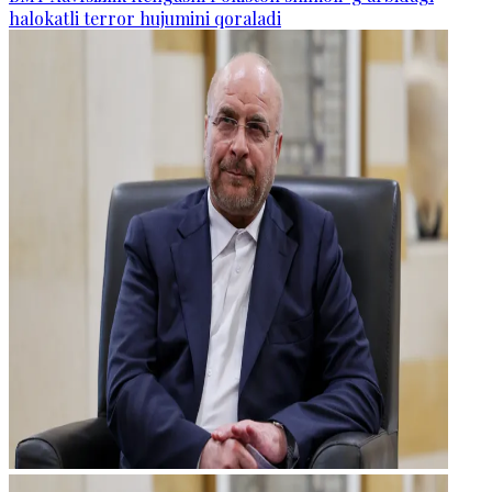
halokatli terror hujumini qoraladi