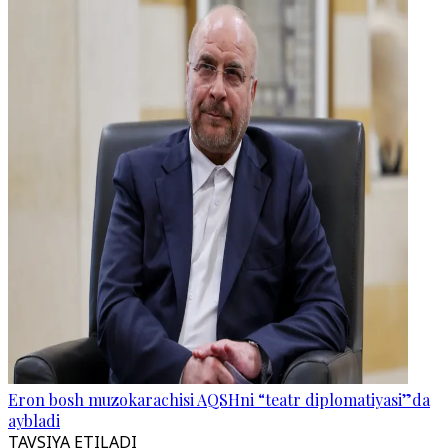
Eron bosh muzokarachisi AQSHni “teatr diplomatiyasi”da
aybladi
TAVSIYA ETILADI