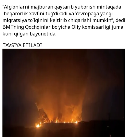
“Afgʻonlarni majburan qaytarib yuborish mintaqada
beqarorlik xavfini tugʻdiradi va Yevropaga yangi
migratsiya toʻlqinini keltirib chiqarishi mumkin”, dedi
BMTning Qochqinlar boʻyicha Oliy komissarligi juma
kuni qilgan bayonotida.
TAVSIYA ETILADI