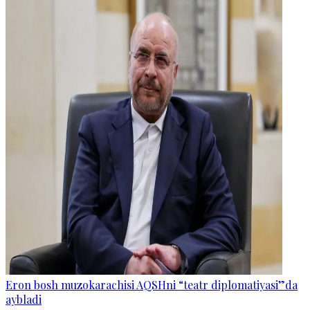
Eron bosh muzokarachisi AQSHni “teatr diplomatiyasi”da
aybladi