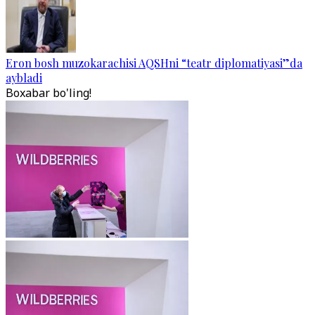
Eron bosh muzokarachisi AQSHni “teatr diplomatiyasi”da
aybladi
Boxabar bo'ling!