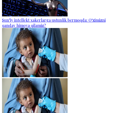
Sun’iy intellekt xakerlarga ustunlik bermoqda: O‘zimizni
qanday himoya qilamiz?