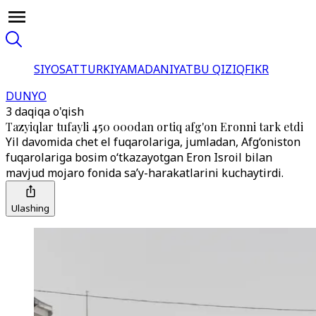
SIYOSAT
TURKIYA
MADANIYAT
BU QIZIQ
FIKR
DUNYO
3 daqiqa o'qish
Tazyiqlar tufayli 450 000dan ortiq afg'on Eronni tark etdi
Yil davomida chet el fuqarolariga, jumladan, Afg‘oniston
fuqarolariga bosim o‘tkazayotgan Eron Isroil bilan
mavjud mojaro fonida sa’y-harakatlarini kuchaytirdi.
Ulashing