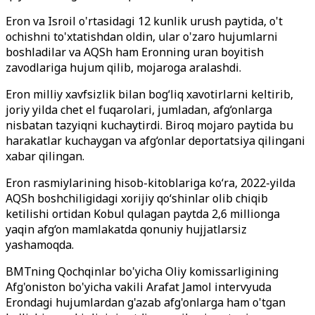
Eron va Isroil o'rtasidagi 12 kunlik urush paytida, o't
ochishni to'xtatishdan oldin, ular o'zaro hujumlarni
boshladilar va AQSh ham Eronning uran boyitish
zavodlariga hujum qilib, mojaroga aralashdi.
Eron milliy xavfsizlik bilan bog‘liq xavotirlarni keltirib,
joriy yilda chet el fuqarolari, jumladan, afg‘onlarga
nisbatan tazyiqni kuchaytirdi. Biroq mojaro paytida bu
harakatlar kuchaygan va afg‘onlar deportatsiya qilingani
xabar qilingan.
Eron rasmiylarining hisob-kitoblariga ko‘ra, 2022-yilda
AQSh boshchiligidagi xorijiy qo‘shinlar olib chiqib
ketilishi ortidan Kobul qulagan paytda 2,6 millionga
yaqin afg‘on mamlakatda qonuniy hujjatlarsiz
yashamoqda.
BMTning Qochqinlar bo'yicha Oliy komissarligining
Afg'oniston bo'yicha vakili Arafat Jamol intervyuda
Erondagi hujumlardan g'azab afg'onlarga ham o'tgan