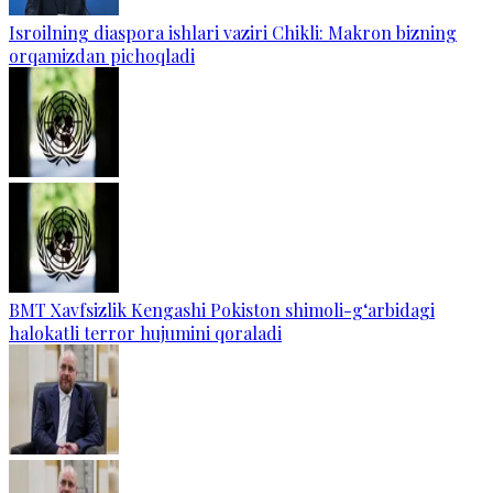
Isroilning diaspora ishlari vaziri Chikli: Makron bizning
orqamizdan pichoqladi
BMT Xavfsizlik Kengashi Pokiston shimoli-g‘arbidagi
halokatli terror hujumini qoraladi