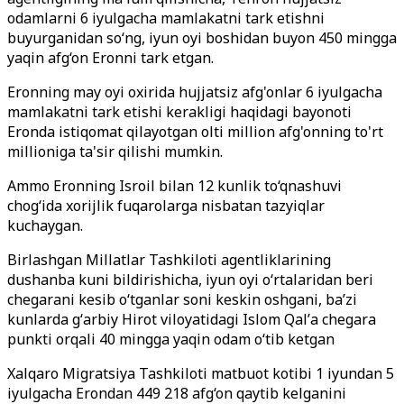
odamlarni 6 iyulgacha mamlakatni tark etishni
buyurganidan so‘ng, iyun oyi boshidan buyon 450 mingga
yaqin afg‘on Eronni tark etgan.
Eronning may oyi oxirida hujjatsiz afg'onlar 6 iyulgacha
mamlakatni tark etishi kerakligi haqidagi bayonoti
Eronda istiqomat qilayotgan olti million afg'onning to'rt
millioniga ta'sir qilishi mumkin.
Ammo Eronning Isroil bilan 12 kunlik to‘qnashuvi
chog‘ida xorijlik fuqarolarga nisbatan tazyiqlar
kuchaygan.
Birlashgan Millatlar Tashkiloti agentliklarining
dushanba kuni bildirishicha, iyun oyi oʻrtalaridan beri
chegarani kesib oʻtganlar soni keskin oshgani, baʼzi
kunlarda gʻarbiy Hirot viloyatidagi Islom Qalʼa chegara
punkti orqali 40 mingga yaqin odam o‘tib ketgan
Xalqaro Migratsiya Tashkiloti matbuot kotibi 1 iyundan 5
iyulgacha Erondan 449 218 afg‘on qaytib kelganini