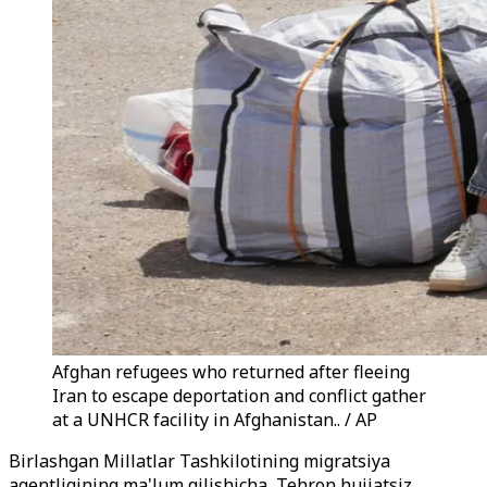
Afghan refugees who returned after fleeing
Iran to escape deportation and conflict gather
at a UNHCR facility in Afghanistan.. / AP
Birlashgan Millatlar Tashkilotining migratsiya
agentligining ma'lum qilishicha, Tehron hujjatsiz