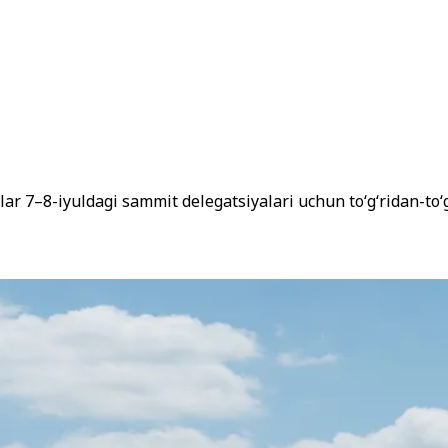
llar 7–8-iyuldagi sammit delegatsiyalari uchun toʻgʻridan-toʻg