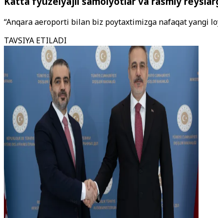
Katta fyuzelyajli samolyotlar va rasmiy reysla
“Anqara aeroporti bilan biz poytaxtimizga nafaqat yangi loy
TAVSIYA ETILADI