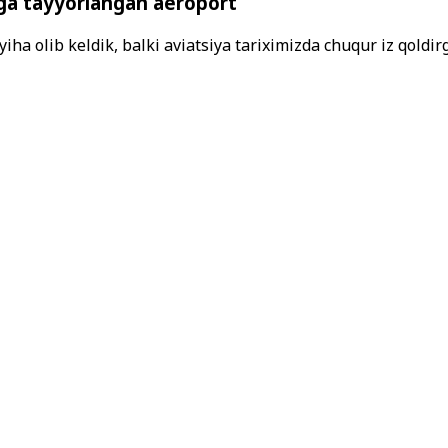
rga tayyorlangan aeroport
iha olib keldik, balki aviatsiya tariximizda chuqur iz qoldir