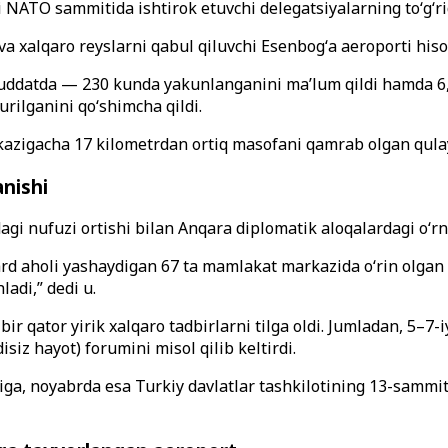
ali NATO sammitida ishtirok etuvchi delegatsiyalarning toʻgʻrid
 va xalqaro reyslarni qabul qiluvchi Esenbogʻa aeroporti his
uddatda — 230 kunda yakunlanganini maʼlum qildi hamda 6,5 ki
qurilganini qoʻshimcha qildi.
zigacha 17 kilometrdan ortiq masofani qamrab olgan qulay t
anishi
tdagi nufuzi ortishi bilan Anqara diplomatik aloqalardagi o
iard aholi yashaydigan 67 ta mamlakat markazida oʻrin olgan
adi,” dedi u.
ir qator yirik xalqaro tadbirlarni tilga oldi. Jumladan, 5–7
siz hayot) forumini misol qilib keltirdi.
iga, noyabrda esa Turkiy davlatlar tashkilotining 13-samm