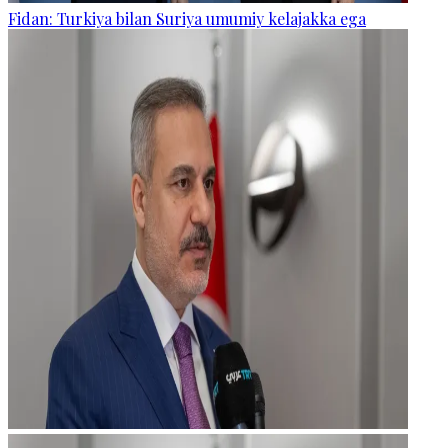
Fidan: Turkiya bilan Suriya umumiy kelajakka ega