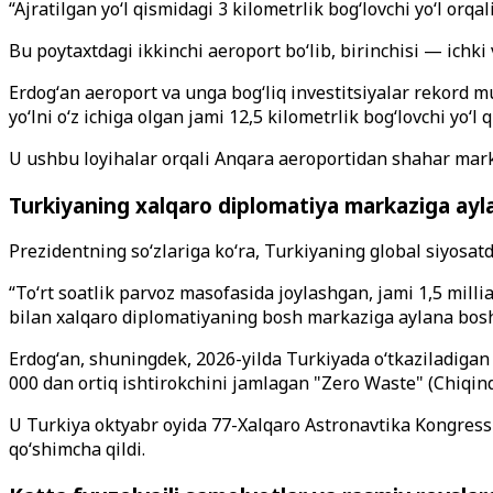
“Ajratilgan yoʻl qismidagi 3 kilometrlik bogʻlovchi yoʻl orq
Bu poytaxtdagi ikkinchi aeroport boʻlib, birinchisi — ichki
Erdogʻan aeroport va unga bogʻliq investitsiyalar rekord m
yoʻlni oʻz ichiga olgan jami 12,5 kilometrlik bogʻlovchi yoʻl 
U ushbu loyihalar orqali Anqara aeroportidan shahar marka
Turkiyaning xalqaro diplomatiya markaziga ayl
Prezidentning soʻzlariga koʻra, Turkiyaning global siyosa
“Toʻrt soatlik parvoz masofasida joylashgan, jami 1,5 mill
bilan xalqaro diplomatiyaning bosh markaziga aylana boshl
Erdogʻan, shuningdek, 2026-yilda Turkiyada oʻtkaziladigan b
000 dan ortiq ishtirokchini jamlagan "Zero Waste" (Chiqindi
U Turkiya oktyabr oyida 77-Xalqaro Astronavtika Kongress
qoʻshimcha qildi.