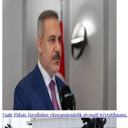
Vazir Fidan: Isroilning ekspansionistik siyosati to‘xtatilmasa,