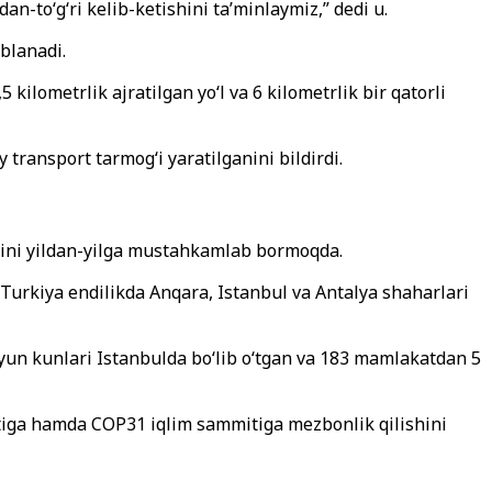
an-toʻgʻri kelib-ketishini taʼminlaymiz,” dedi u.
oblanadi.
lometrlik ajratilgan yoʻl va 6 kilometrlik bir qatorli
ransport tarmogʻi yaratilganini bildirdi.
ʻrnini yildan-yilga mustahkamlab bormoqda.
 Turkiya endilikda Anqara, Istanbul va Antalya shaharlari
-iyun kunlari Istanbulda boʻlib oʻtgan va 183 mamlakatdan 5
itiga hamda COP31 iqlim sammitiga mezbonlik qilishini