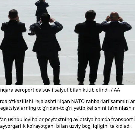
ara aeroportida suvli salyut bilan kutib olindi. / AA
da oʻtkazilishi rejalashtirilgan NATO rahbarlari sammiti ar
atsiyalarning toʻgʻridan-toʻgʻri yetib kelishini taʼminlashini
ʻan ushbu loyihalar poytaxtning aviatsiya hamda transport
yorgarlik koʻrayotgani bilan uzviy bogʻliqligini taʼkidladi.