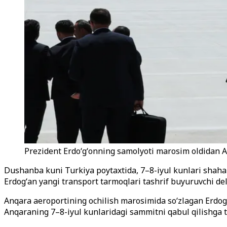
Prezident Erdoʻgʻonning samolyoti marosim oldidan Anq
Dushanba kuni Turkiya poytaxtida, 7–8-iyul kunlari shahar
Erdogʻan yangi transport tarmoqlari tashrif buyuruvchi deleg
Anqara aeroportining ochilish marosimida soʻzlagan Erdog
Anqaraning 7–8-iyul kunlaridagi sammitni qabul qilishga tay