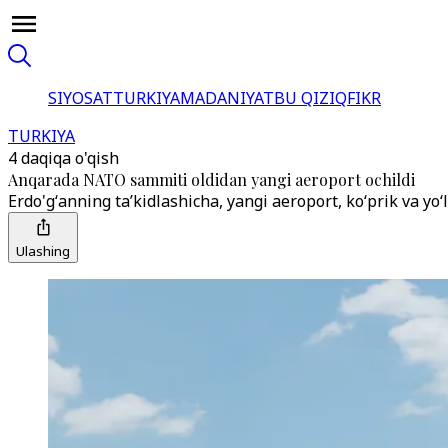
SIYOSAT
TURKIYA
MADANIYAT
BU QIZIQ
FIKR
TURKIYA
4 daqiqa o'qish
Anqarada NATO sammiti oldidan yangi aeroport ochildi
Erdo'gʻanning taʼkidlashicha, yangi aeroport, koʻprik va yoʻ
Ulashing