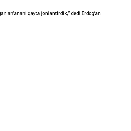
gan anʼanani qayta jonlantirdik,” dedi Erdogʻan.