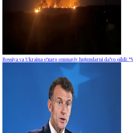
Rossiya va Ukraina o‘zaro ommaviy hujumlarni da’vo qildi: “