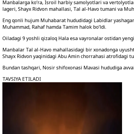
Manbalarga ko‘ra, Isroil harbiy samolyotlari va vertolyotl
lageri, Shayx Ridvon mahallasi, Tal al-Havo tumani va Mu
Eng qonli hujum Muhabarat hududidagi Labidlar yashagan ko
Muhammad, Rahaf hamda Tamim halok bo‘ldi.
Oiladagi 9 yoshli qizaloq Hala esa vayronalar ostidan yengil
Manbalar Tal al-Havo mahallasidagi bir xonadonga uyushtir
Shayx Ridvon yaqinidagi Abu Amin chorrahasi atrofidagi tu
Bundan tashqari, Nosir shifoxonasi Mavasi hududiga avvalr
TAVSIYA ETILADI