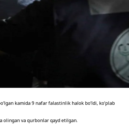
‘lgan kamida 9 nafar falastinlik halok bo‘ldi, ko‘plab
a olingan va qurbonlar qayd etilgan.