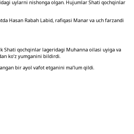
aridagi uylarni nishonga olgan. Hujumlar Shati qochqinlar
atda Hasan Rabah Labid, rafiqasi Manar va uch farzandi
k Shati qochqinlar lageridagi Muhanna oilasi uyiga va
an ko‘z yumganini bildirdi.
ngan bir ayol vafot etganini ma’lum qildi.