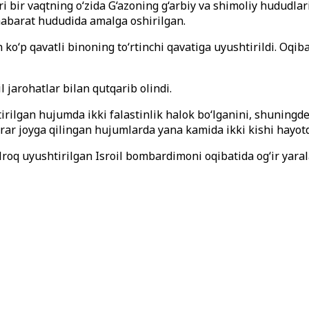
ari bir vaqtning o‘zida G‘azoning g‘arbiy va shimoliy hududl
habarat hududida amalga oshirilgan.
‘p qavatli binoning to‘rtinchi qavatiga uyushtirildi. Oqib
 jarohatlar bilan qutqarib olindi.
ilgan hujumda ikki falastinlik halok bo‘lganini, shuningde
rar joyga qilingan hujumlarda yana kamida ikki kishi hayotd
oq uyushtirilgan Isroil bombardimoni oqibatida og‘ir yarala