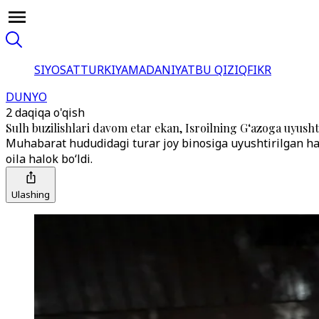
SIYOSAT
TURKIYA
MADANIYAT
BU QIZIQ
FIKR
DUNYO
2 daqiqa o'qish
Sulh buzilishlari davom etar ekan, Isroilning G‘azoga uyusht
Muhabarat hududidagi turar joy binosiga uyushtirilgan 
oila halok bo‘ldi.
Ulashing