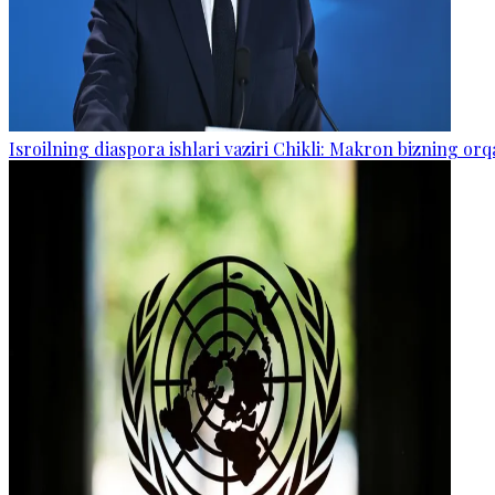
Isroilning diaspora ishlari vaziri Chikli: Makron bizning o