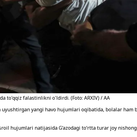
to'qqiz falastinlikni o'ldirdi. (Foto: ARXIV) / AA
 uyushtirgan yangi havo hujumlari oqibatida, bolalar ham bo
oil hujumlari natijasida G‘azodagi to‘rtta turar joy nishong