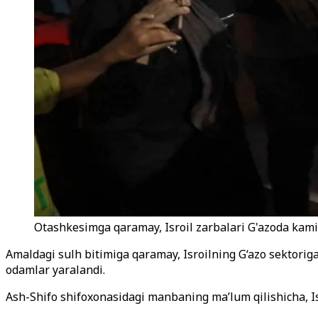
Otashkesimga qaramay, Isroil zarbalari G'azoda kamida 
Amaldagi sulh bitimiga qaramay, Isroilning G‘azo sektoriga
odamlar yaralandi.
Ash-Shifo shifoxonasidagi manbaning ma’lum qilishicha, Isr