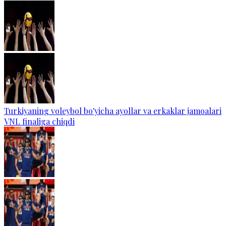
Turkiyaning voleybol bo'yicha ayollar va erkaklar jamoalari
VNL finaliga chiqdi