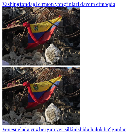
Vashingtondagi o‘rmon yong‘inlari davom etmoqda
Venesuelada yuz bergan yer silkinishida halok bo‘lganlar