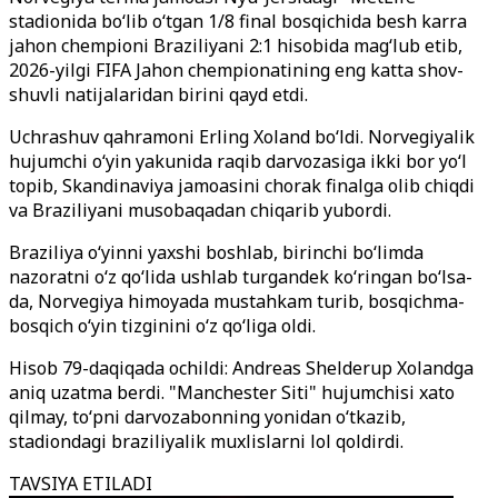
stadionida bo‘lib o‘tgan 1/8 final bosqichida besh karra
jahon chempioni Braziliyani 2:1 hisobida mag‘lub etib,
2026-yilgi FIFA Jahon chempionatining eng katta shov-
shuvli natijalaridan birini qayd etdi.
Uchrashuv qahramoni Erling Xoland bo‘ldi. Norvegiyalik
hujumchi o‘yin yakunida raqib darvozasiga ikki bor yo‘l
topib, Skandinaviya jamoasini chorak finalga olib chiqdi
va Braziliyani musobaqadan chiqarib yubordi.
Braziliya o‘yinni yaxshi boshlab, birinchi bo‘limda
nazoratni o‘z qo‘lida ushlab turgandek ko‘ringan bo‘lsa-
da, Norvegiya himoyada mustahkam turib, bosqichma-
bosqich o‘yin tizginini o‘z qo‘liga oldi.
Hisob 79-daqiqada ochildi: Andreas Shelderup Xolandga
aniq uzatma berdi. "Manchester Siti" hujumchisi xato
qilmay, to‘pni darvozabonning yonidan o‘tkazib,
stadiondagi braziliyalik muxlislarni lol qoldirdi.
TAVSIYA ETILADI