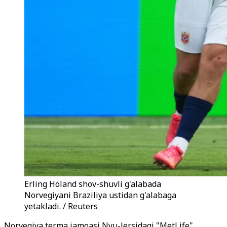
Erling Holand shov-shuvli g'alabada
Norvegiyani Braziliya ustidan g'alabaga
yetakladi. / Reuters
Norvegiya terma jamoasi Nyu-Jersidagi "MetLife"