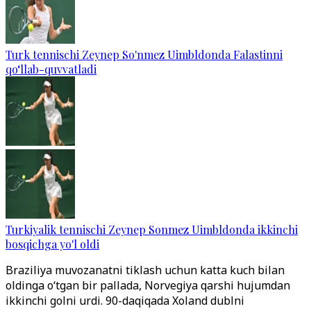
Turk tennischi Zeynep So'nmez Uimbldonda Falastinni
qo‘llab-quvvatladi
Turkiyalik tennischi Zeynep Sonmez Uimbldonda ikkinchi
bosqichga yo'l oldi
Braziliya muvozanatni tiklash uchun katta kuch bilan
oldinga o‘tgan bir pallada, Norvegiya qarshi hujumdan
ikkinchi golni urdi. 90-daqiqada Xoland dublni