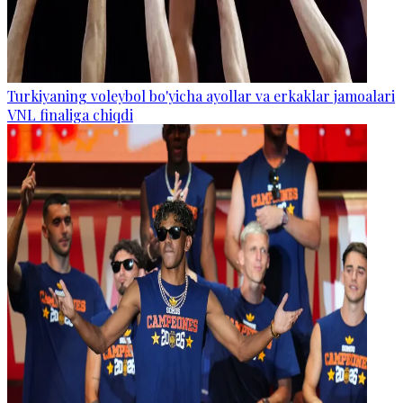
Turkiyaning voleybol bo'yicha ayollar va erkaklar jamoalari
VNL finaliga chiqdi