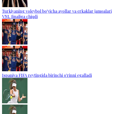
Turkiyaning voleybol bo'yicha ayollar va erkaklar jamoalari
VNL finaliga chiqdi
Ispaniya FIFA reytingida birinchi o'rinni egalladi