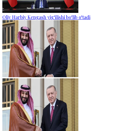
Oliy Harbiy Kengash yig‘ilishi bo‘lib o‘tadi