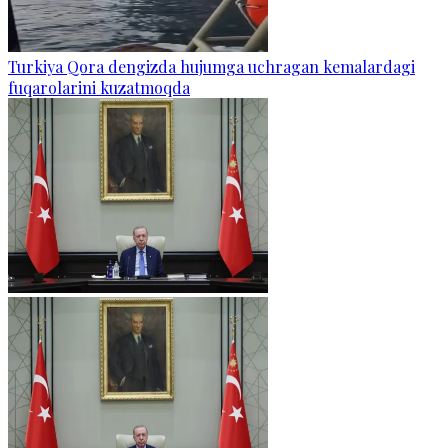
Turkiya Qora dengizda hujumga uchragan kemalardagi
fuqarolarini kuzatmoqda