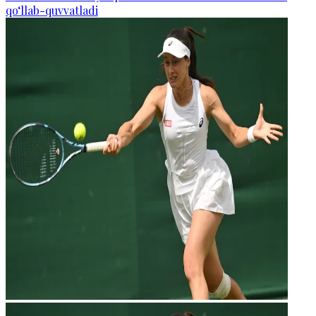
qo‘llab-quvvatladi