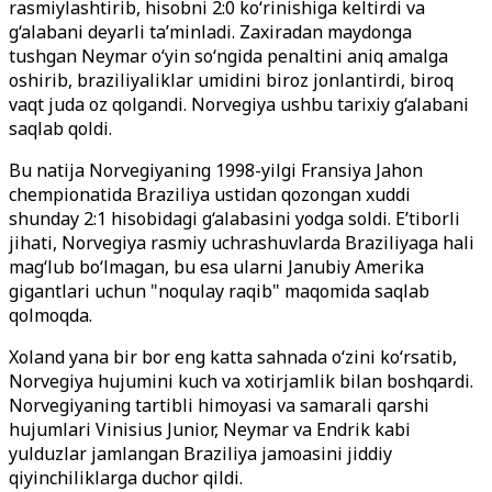
rasmiylashtirib, hisobni 2:0 ko‘rinishiga keltirdi va
g‘alabani deyarli ta’minladi. Zaxiradan maydonga
tushgan Neymar o‘yin so‘ngida penaltini aniq amalga
oshirib, braziliyaliklar umidini biroz jonlantirdi, biroq
vaqt juda oz qolgandi. Norvegiya ushbu tarixiy g‘alabani
saqlab qoldi.
Bu natija Norvegiyaning 1998-yilgi Fransiya Jahon
chempionatida Braziliya ustidan qozongan xuddi
shunday 2:1 hisobidagi g‘alabasini yodga soldi. E’tiborli
jihati, Norvegiya rasmiy uchrashuvlarda Braziliyaga hali
mag‘lub bo‘lmagan, bu esa ularni Janubiy Amerika
gigantlari uchun "noqulay raqib" maqomida saqlab
qolmoqda.
Xoland yana bir bor eng katta sahnada o‘zini ko‘rsatib,
Norvegiya hujumini kuch va xotirjamlik bilan boshqardi.
Norvegiyaning tartibli himoyasi va samarali qarshi
hujumlari Vinisius Junior, Neymar va Endrik kabi
yulduzlar jamlangan Braziliya jamoasini jiddiy
qiyinchiliklarga duchor qildi.