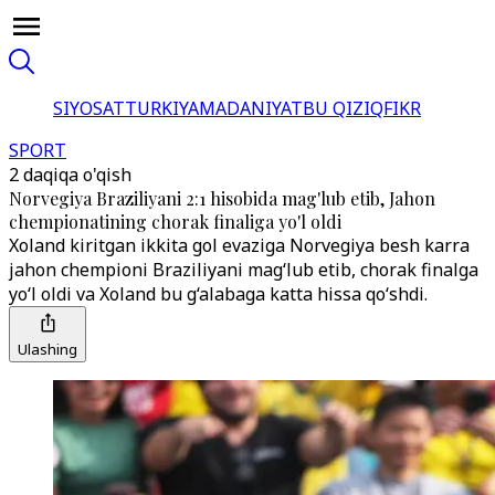
SIYOSAT
TURKIYA
MADANIYAT
BU QIZIQ
FIKR
SPORT
2 daqiqa o'qish
Norvegiya Braziliyani 2:1 hisobida mag'lub etib, Jahon
chempionatining chorak finaliga yo'l oldi
Xoland kiritgan ikkita gol evaziga Norvegiya besh karra
jahon chempioni Braziliyani mag‘lub etib, chorak finalga
yo‘l oldi va Xoland bu g‘alabaga katta hissa qo‘shdi.
Ulashing