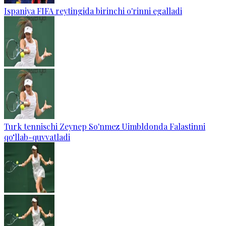
Ispaniya FIFA reytingida birinchi o'rinni egalladi
Turk tennischi Zeynep So'nmez Uimbldonda Falastinni
qo‘llab-quvvatladi