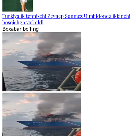
Turkiyalik tennischi Zeynep Sonmez Uimbldonda ikkinchi
bosqichga yo'l oldi
Boxabar bo'ling!