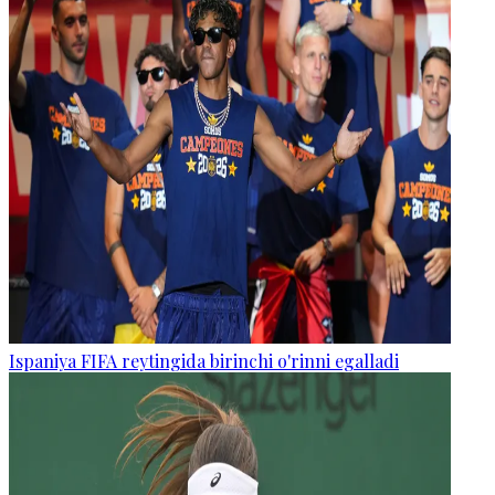
Ispaniya FIFA reytingida birinchi o'rinni egalladi