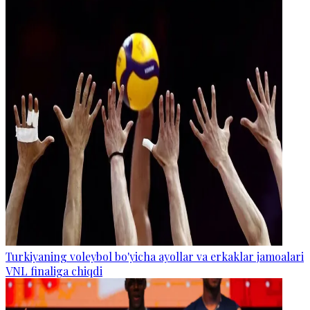
Turkiyaning voleybol bo'yicha ayollar va erkaklar jamoalari
VNL finaliga chiqdi