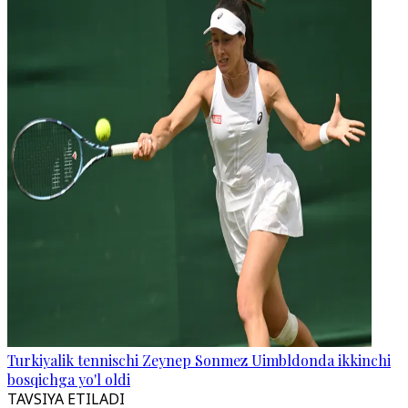
Turkiyalik tennischi Zeynep Sonmez Uimbldonda ikkinchi
bosqichga yo'l oldi
TAVSIYA ETILADI