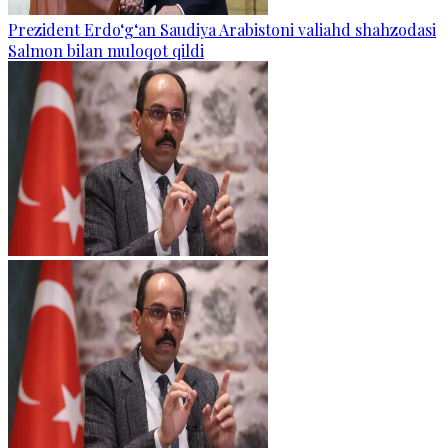
Prezident Erdo‘g‘an Saudiya Arabistoni valiahd shahzodasi
Salmon bilan muloqot qildi