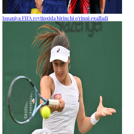
Ispaniya FIFA reytingida birinchi o'rinni egalladi