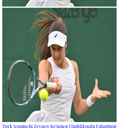
Turk tennischi Zeynep So'nmez Uimbldonda Falastinni