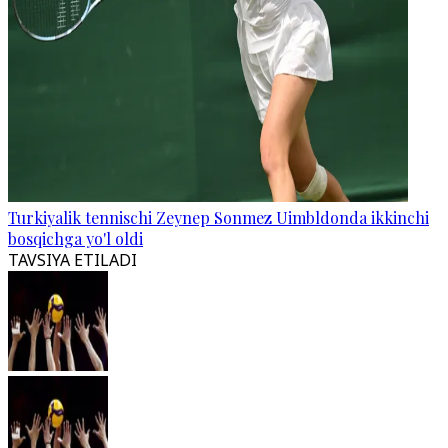
Turkiyalik tennischi Zeynep Sonmez Uimbldonda ikkinchi
bosqichga yo'l oldi
TAVSIYA ETILADI