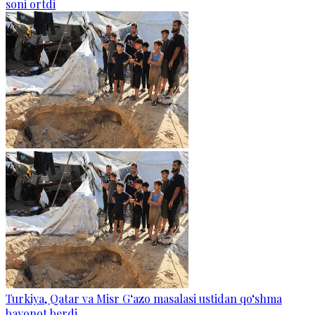
soni ortdi
Turkiya, Qatar va Misr G‘azo masalasi ustidan qo‘shma
bayonot berdi