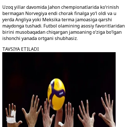
Uzoq yillar davomida Jahon chempionatlarida ko‘rinish
bermagan Norvegiya endi chorak finalga yo‘l oldi va u
yerda Angliya yoki Meksika terma jamoasiga qarshi
maydonga tushadi. Futbol olamining asosiy favoritlaridan
birini musobaqadan chiqargan jamoaning o‘ziga bo‘lgan
ishonchi yanada ortgani shubhasiz.
TAVSIYA ETILADI