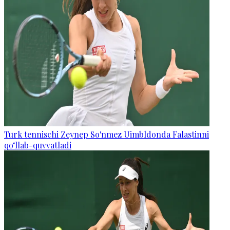
Turk tennischi Zeynep So'nmez Uimbldonda Falastinni
qo‘llab-quvvatladi