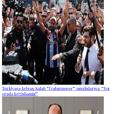
Turkiyaga kelgan Salah “Trabzonspor” muxlislariga: “Tez
orada ko‘rishamiz”