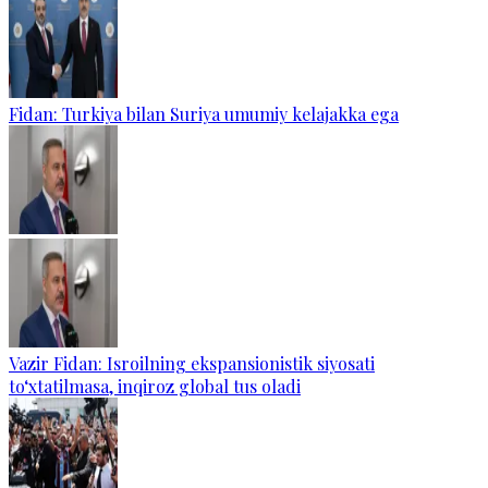
Fidan: Turkiya bilan Suriya umumiy kelajakka ega
Vazir Fidan: Isroilning ekspansionistik siyosati
to‘xtatilmasa, inqiroz global tus oladi