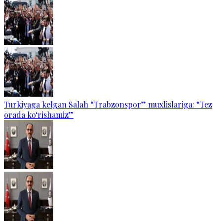
Turkiyaga kelgan Salah “Trabzonspor” muxlislariga: “Tez
orada ko‘rishamiz”