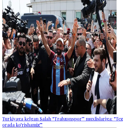
Turkiyaga kelgan Salah “Trabzonspor” muxlislariga: “Tez
orada ko‘rishamiz”