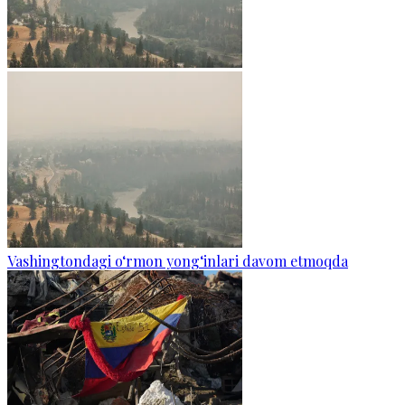
Vashingtondagi o‘rmon yong‘inlari davom etmoqda