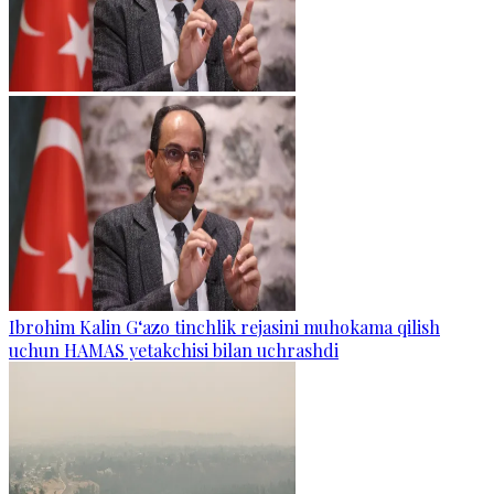
Ibrohim Kalin G‘azo tinchlik rejasini muhokama qilish
uchun HAMAS yetakchisi bilan uchrashdi