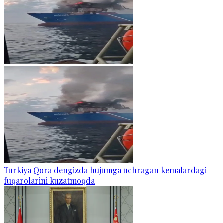
Turkiya Qora dengizda hujumga uchragan kemalardagi
fuqarolarini kuzatmoqda