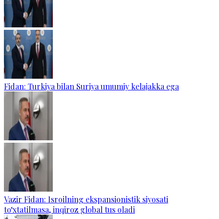
Fidan: Turkiya bilan Suriya umumiy kelajakka ega
Vazir Fidan: Isroilning ekspansionistik siyosati
to‘xtatilmasa, inqiroz global tus oladi