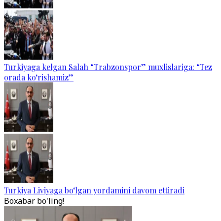
Turkiyaga kelgan Salah “Trabzonspor” muxlislariga: “Tez
orada ko‘rishamiz”
Turkiya Liviyaga bo‘lgan yordamini davom ettiradi
Boxabar bo'ling!