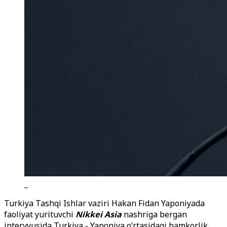
_
Turkiya Tashqi Ishlar vaziri Hakan Fidan Yaponiyada
faoliyat yurituvchi
Nikkei Asia
nashriga bergan
intervyusida Turkiya - Yaponiya o
‘
rtasidagi hamkorlik