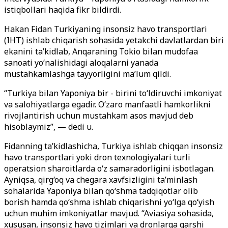
istiqbollari haqida fikr bildirdi.
Hakan Fidan Turkiyaning insonsiz havo transportlari
(IHT) ishlab chiqarish sohasida yetakchi davlatlardan biri
ekanini ta’kidlab, Anqaraning Tokio bilan mudofaa
sanoati yo
‘
nalishidagi aloqalarni yanada
mustahkamlashga tayyorligini ma’lum qildi.
“Turkiya bilan Yaponiya bir - birini to
‘
ldiruvchi imkoniyat
va salohiyatlarga egadir. O
‘
zaro manfaatli hamkorlikni
rivojlantirish uchun mustahkam asos mavjud deb
hisoblaymiz”, — dedi u.
Fidanning ta’kidlashicha, Turkiya ishlab chiqqan insonsiz
havo transportlari yoki dron texnologiyalari turli
operatsion sharoitlarda o
‘
z samaradorligini isbotlagan.
Ayniqsa, qirg
‘
oq va chegara xavfsizligini ta’minlash
sohalarida Yaponiya bilan qo
‘
shma tadqiqotlar olib
borish hamda qo
‘
shma ishlab chiqarishni yo
‘
lga qo
‘
yish
uchun muhim imkoniyatlar mavjud. “Aviasiya sohasida,
xususan, insonsiz havo tizimlari va dronlarga qarshi