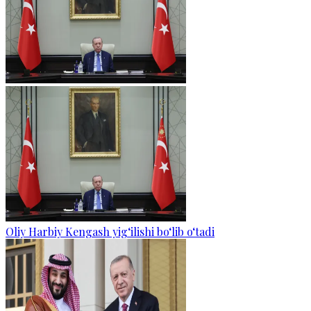
Oliy Harbiy Kengash yig‘ilishi bo‘lib o‘tadi