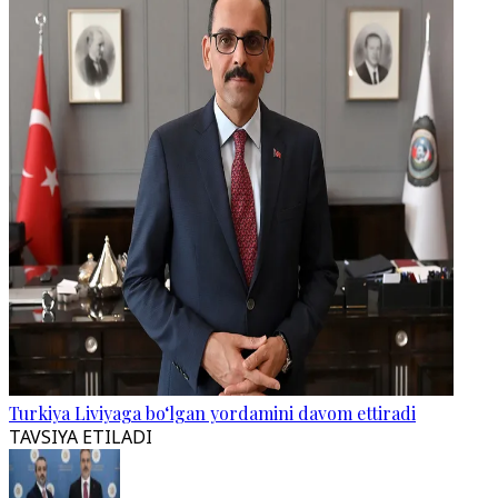
Turkiya Liviyaga bo‘lgan yordamini davom ettiradi
TAVSIYA ETILADI