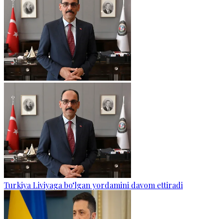
Turkiya Liviyaga bo‘lgan yordamini davom ettiradi