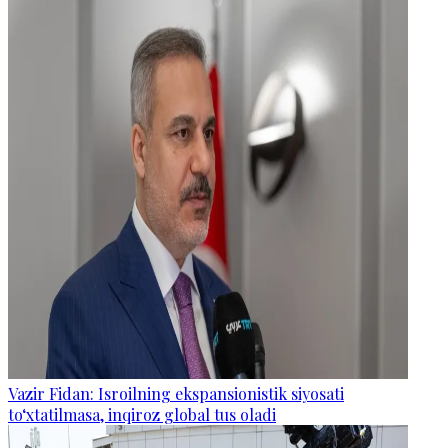
Vazir Fidan: Isroilning ekspansionistik siyosati
to‘xtatilmasa, inqiroz global tus oladi