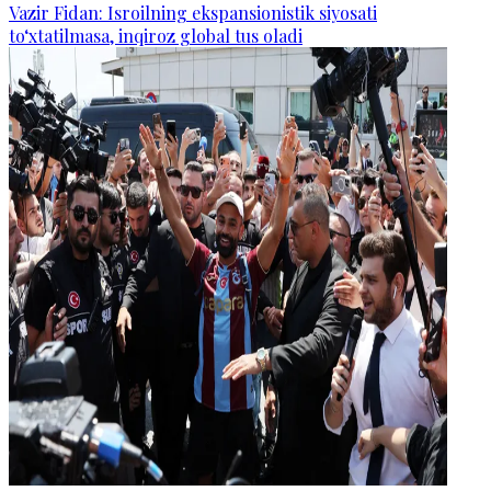
Vazir Fidan: Isroilning ekspansionistik siyosati
to‘xtatilmasa, inqiroz global tus oladi