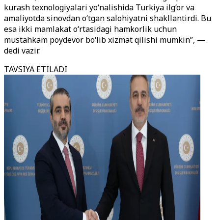
kurash texnologiyalari yo
‘
nalishida Turkiya ilg
‘
or va
amaliyotda sinovdan o
‘
tgan salohiyatni shakllantirdi. Bu
esa ikki mamlakat o
‘
rtasidagi hamkorlik uchun
mustahkam poydevor bo
‘
lib xizmat qilishi mumkin”, —
dedi vazir.
TAVSIYA ETILADI