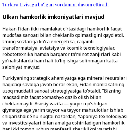
Turkiya Liviyaga bo‘lgan yordamini davom ettiradi
Ulkan hamkorlik imkoniyatlari mavjud
Hakan Fidan ikki mamlakat o
‘
rtasidagi hamkorlik faqat
mudofaa sanoati bilan cheklanib qolmasligini qayd etdi.
Uning so
‘
zlariga ko
‘
ra energetika, raqamli
transformatsiya, aviatsiya va kosmik texnologiyalar,
robototexnika hamda barqaror ta’minot zanjirlari kabi
yo
‘
nalishlarda ham hali to
‘
liq ishga solinmagan katta
salohiyat mavjud.
Turkiyaning strategik ahamiyatga ega mineral resurslari
haqidagi savolga javob berar ekan, Fidan mamlakatning
uzoq muddatli sanoat strategiyasiga to
‘
xtaldi. “Bizning
maqsadimiz faqat xomashyo qazib olish bilan
cheklanmaydi. Asosiy vazifa — yuqori qo
‘
shilgan
qiymatga ega yarim tayyor va tayyor mahsulotlar ishlab
chiqarishdir. Shu nuqtai nazardan, Yaponiya texnologiyasi
va investitsiyalari bilan amalga oshiriladigan hamkorlik
har ikki tomon uchun manfaatli sheriklikni yaratishi