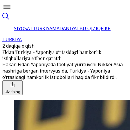
SIYOSAT
TURKIYA
MADANIYAT
BU QIZIQ
FIKR
TURKIYA
2 daqiqa o'qish
Fidan Turkiya - Yaponiya o‘rtasidagi hamkorlik
istiqbollariga e'tibor qaratdi
Hakan Fidan Yaponiyada faoliyat yurituvchi Nikkei Asia
nashriga bergan intervyusida, Turkiya - Yaponiya
o‘rtasidagi hamkorlik istiqbollari haqida fikr bildirdi.
Ulashing