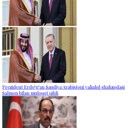
Prezident Erdo‘g‘an Saudiya Arabistoni valiahd shahzodasi
Salmon bilan muloqot qildi