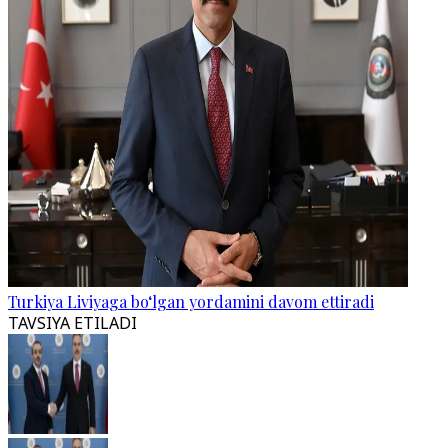
Turkiya Liviyaga bo‘lgan yordamini davom ettiradi
TAVSIYA ETILADI