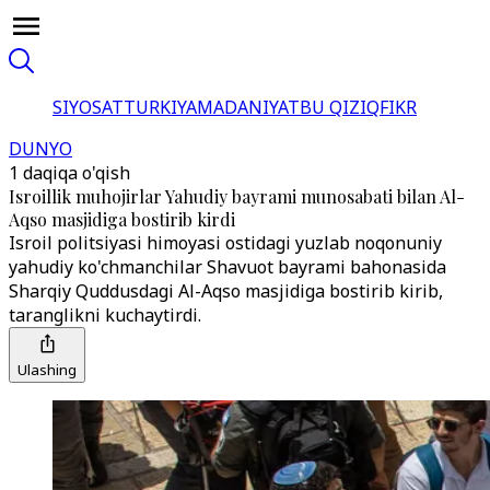
SIYOSAT
TURKIYA
MADANIYAT
BU QIZIQ
FIKR
DUNYO
1 daqiqa o'qish
Isroillik muhojirlar Yahudiy bayrami munosabati bilan Al-
Aqso masjidiga bostirib kirdi
Isroil politsiyasi himoyasi ostidagi yuzlab noqonuniy
yahudiy ko'chmanchilar Shavuot bayrami bahonasida
Sharqiy Quddusdagi Al-Aqso masjidiga bostirib kirib,
taranglikni kuchaytirdi.
Ulashing