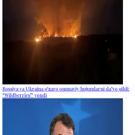
Rossiya va Ukraina o‘zaro ommaviy hujumlarni da’vo qildi:
“Wildberries” yondi