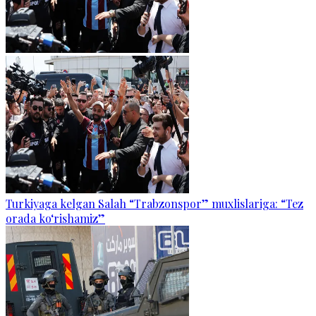
Turkiyaga kelgan Salah “Trabzonspor” muxlislariga: “Tez
orada ko‘rishamiz”