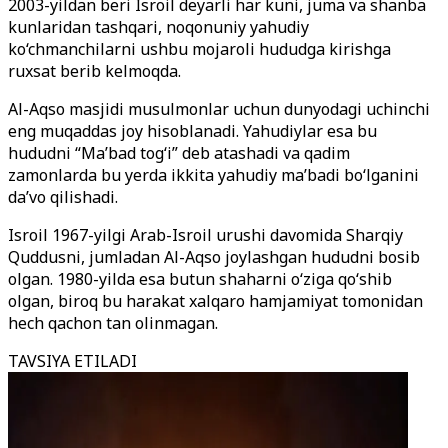
2003-yildan beri Isroil deyarli har kuni, juma va shanba
kunlaridan tashqari, noqonuniy yahudiy
ko‘chmanchilarni ushbu mojaroli hududga kirishga
ruxsat berib kelmoqda.
Al-Aqso masjidi musulmonlar uchun dunyodagi uchinchi
eng muqaddas joy hisoblanadi. Yahudiylar esa bu
hududni “Ma’bad tog‘i” deb atashadi va qadim
zamonlarda bu yerda ikkita yahudiy ma’badi bo‘lganini
da’vo qilishadi.
Isroil 1967-yilgi Arab-Isroil urushi davomida Sharqiy
Quddusni, jumladan Al-Aqso joylashgan hududni bosib
olgan. 1980-yilda esa butun shaharni o‘ziga qo‘shib
olgan, biroq bu harakat xalqaro hamjamiyat tomonidan
hech qachon tan olinmagan.
TAVSIYA ETILADI