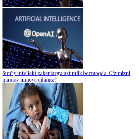
Sun’iy intellekt xakerlarga ustunlik bermoqda: O‘zimizni
qanday himoya qilamiz?