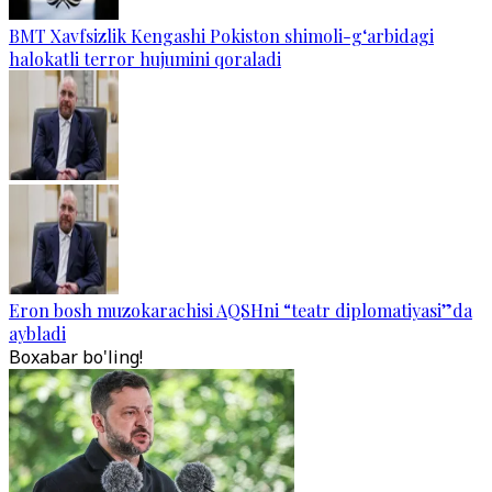
BMT Xavfsizlik Kengashi Pokiston shimoli-g‘arbidagi
halokatli terror hujumini qoraladi
Eron bosh muzokarachisi AQSHni “teatr diplomatiyasi”da
aybladi
Boxabar bo'ling!