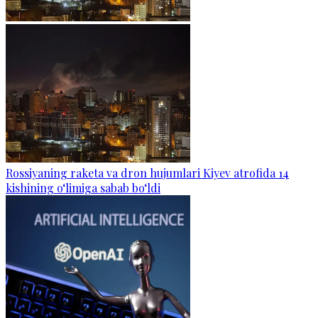
Rossiyaning raketa va dron hujumlari Kiyev atrofida 14
kishining o‘limiga sabab bo‘ldi