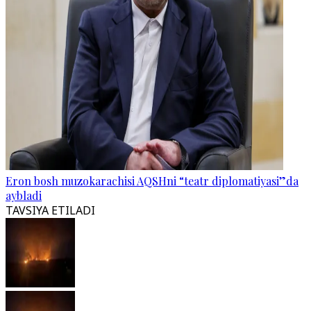
Eron bosh muzokarachisi AQSHni “teatr diplomatiyasi”da
aybladi
TAVSIYA ETILADI