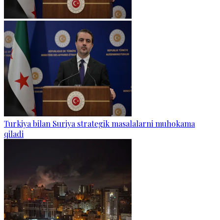
Turkiya bilan Suriya strategik masalalarni muhokama
qiladi