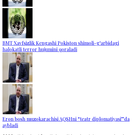
BMT Xavfsizlik Kengashi Pokiston shimoli-g‘arbidagi
halokatli terror hujumini qoraladi
Eron bosh muzokarachisi AQSHni “teatr diplomatiyasi”da
aybladi