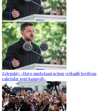
Zelenskiy: «Havo mudofaasi uchun yetkazib berilgan
raketalar soni kamaydi».