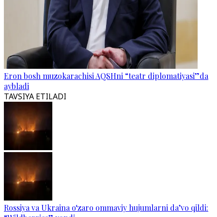
Eron bosh muzokarachisi AQSHni “teatr diplomatiyasi”da
aybladi
TAVSIYA ETILADI
Rossiya va Ukraina o‘zaro ommaviy hujumlarni da’vo qildi: