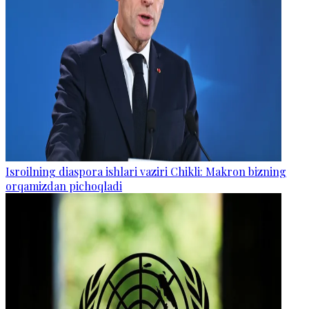
Isroilning diaspora ishlari vaziri Chikli: Makron bizning
orqamizdan pichoqladi