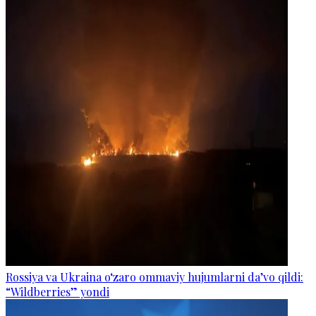
Rossiya va Ukraina o‘zaro ommaviy hujumlarni da’vo qildi:
“Wildberries” yondi