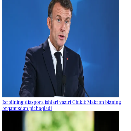
Isroilning diaspora ishlari vaziri Chikli: Makron bizning
orqamizdan pichoqladi