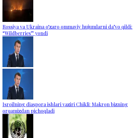
Rossiya va Ukraina o‘zaro ommaviy hujumlarni da’vo qildi:
“Wildberries” yondi
Isroilning diaspora ishlari vaziri Chikli: Makron bizning
orqamizdan pichoqladi