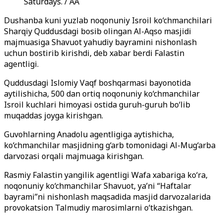
Saturdays. / AA
Dushanba kuni yuzlab noqonuniy Isroil ko‘chmanchilari
Sharqiy Quddusdagi bosib olingan Al-Aqso masjidi
majmuasiga Shavuot yahudiy bayramini nishonlash
uchun bostirib kirishdi, deb xabar berdi Falastin
agentligi.
Quddusdagi Islomiy Vaqf boshqarmasi bayonotida
aytilishicha, 500 dan ortiq noqonuniy ko‘chmanchilar
Isroil kuchlari himoyasi ostida guruh-guruh bo‘lib
muqaddas joyga kirishgan.
Guvohlarning Anadolu agentligiga aytishicha,
ko‘chmanchilar masjidning g‘arb tomonidagi Al-Mug‘arba
darvozasi orqali majmuaga kirishgan.
Rasmiy Falastin yangilik agentligi Wafa xabariga ko‘ra,
noqonuniy ko‘chmanchilar Shavuot, ya’ni “Haftalar
bayrami”ni nishonlash maqsadida masjid darvozalarida
provokatsion Talmudiy marosimlarni o‘tkazishgan.