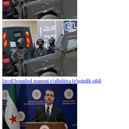
Isroil bomdod namozi o‘qilishiga to‘sqinlik qildi