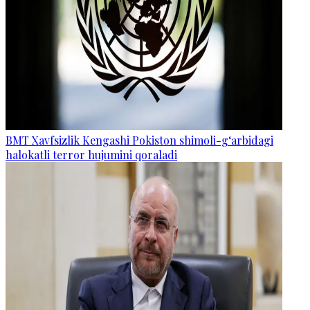
BMT Xavfsizlik Kengashi Pokiston shimoli-g‘arbidagi
halokatli terror hujumini qoraladi