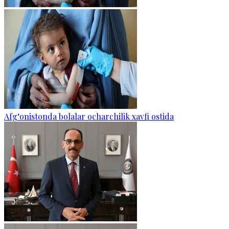
Afg‘onistonda bolalar ocharchilik xavfi ostida