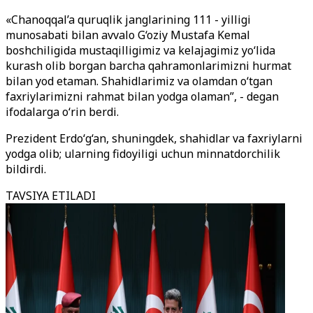
«Chanoqqal’a quruqlik janglarining 111 - yilligi
munosabati bilan avvalo G‘oziy Mustafa Kemal
boshchiligida mustaqilligimiz va kelajagimiz yo‘lida
kurash olib borgan barcha qahramonlarimizni hurmat
bilan yod etaman. Shahidlarimiz va olamdan o‘tgan
faxriylarimizni rahmat bilan yodga olaman”, - degan
ifodalarga o‘rin berdi.
Prezident Erdo‘g‘an, shuningdek, shahidlar va faxriylarni
yodga olib; ularning fidoyiligi uchun minnatdorchilik
bildirdi.
TAVSIYA ETILADI