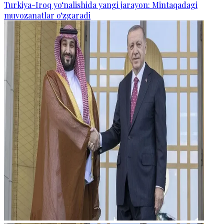
Turkiya-Iroq yo‘nalishida yangi jarayon: Mintaqadagi
muvozanatlar o‘zgaradi