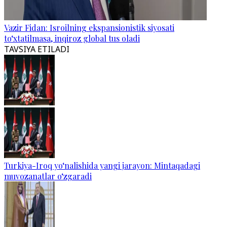
Vazir Fidan: Isroilning ekspansionistik siyosati
to‘xtatilmasa, inqiroz global tus oladi
TAVSIYA ETILADI
Turkiya-Iroq yo‘nalishida yangi jarayon: Mintaqadagi
muvozanatlar o‘zgaradi