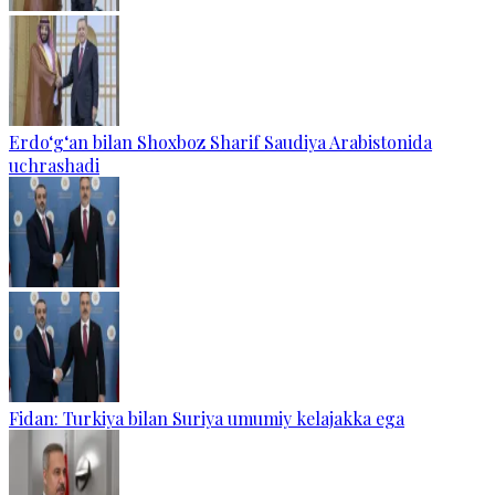
Erdo‘g‘an bilan Shoxboz Sharif Saudiya Arabistonida
uchrashadi
Fidan: Turkiya bilan Suriya umumiy kelajakka ega