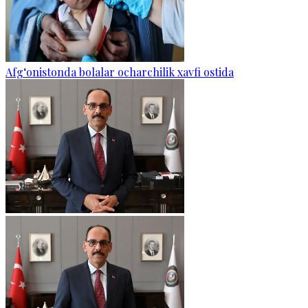
Afg‘onistonda bolalar ocharchilik xavfi ostida