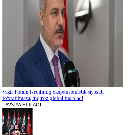
Vazir Fidan: Isroilning ekspansionistik siyosati
to‘xtatilmasa, inqiroz global tus oladi
TAVSIYA ETILADI