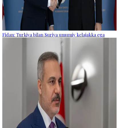
Fidan: Turkiya bilan Suriya umumiy kelajakka ega