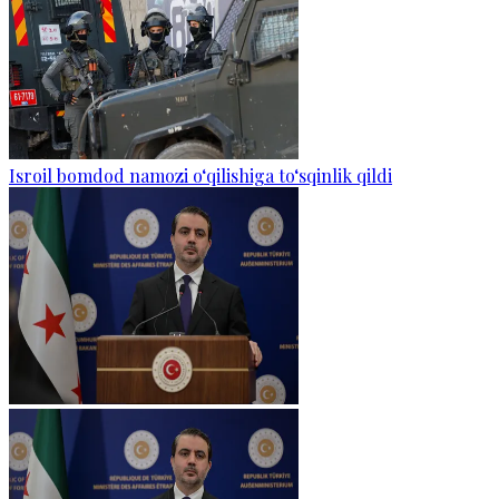
Isroil bomdod namozi o‘qilishiga to‘sqinlik qildi