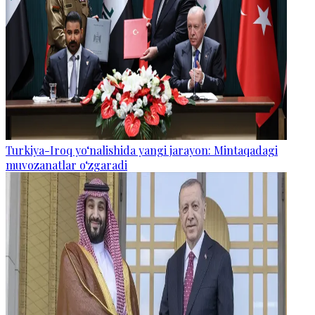
Turkiya-Iroq yo‘nalishida yangi jarayon: Mintaqadagi
muvozanatlar o‘zgaradi