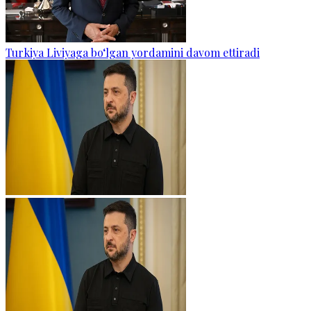
Turkiya Liviyaga bo‘lgan yordamini davom ettiradi