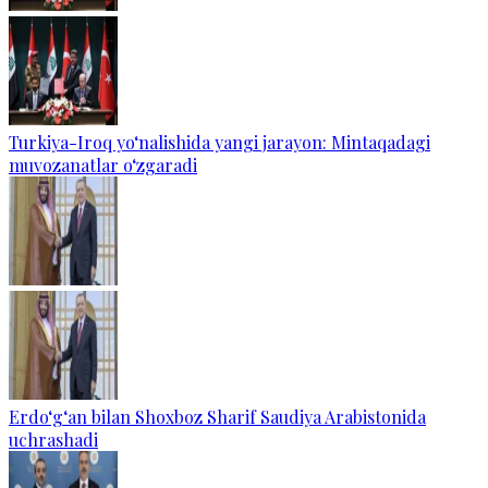
Turkiya-Iroq yo‘nalishida yangi jarayon: Mintaqadagi
muvozanatlar o‘zgaradi
Erdo‘g‘an bilan Shoxboz Sharif Saudiya Arabistonida
uchrashadi