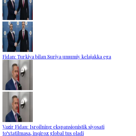
Fidan: Turkiya bilan Suriya umumiy kelajakka ega
Vazir Fidan: Isroilning ekspansionistik siyosati
to‘xtatilmasa, inqiroz global tus oladi