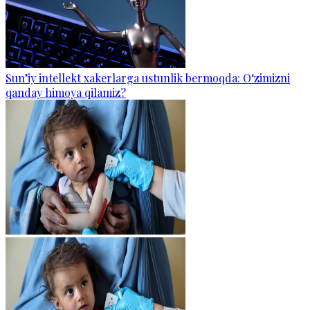
Sun’iy intellekt xakerlarga ustunlik bermoqda: O‘zimizni
qanday himoya qilamiz?