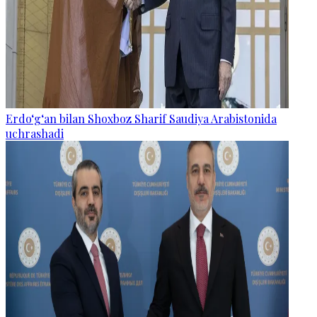
Erdo‘g‘an bilan Shoxboz Sharif Saudiya Arabistonida
uchrashadi