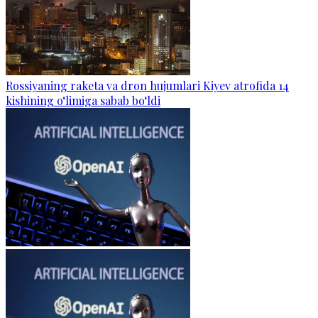
Rossiyaning raketa va dron hujumlari Kiyev atrofida 14
kishining o‘limiga sabab bo‘ldi