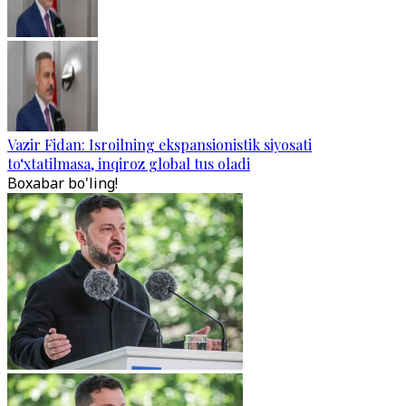
Vazir Fidan: Isroilning ekspansionistik siyosati
to‘xtatilmasa, inqiroz global tus oladi
Boxabar bo'ling!