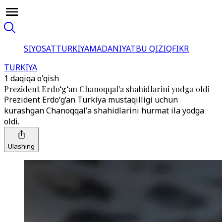
SIYOSAT
TURKIYA
MADANIYAT
BU QIZIQ
FIKR
TURKIYA
1 daqiqa o'qish
Prezident Erdo‘g‘an Chanoqqal'a shahidlarini yodga oldi
Prezident Erdo‘g‘an Turkiya mustaqilligi uchun
kurashgan Chanoqqal'a shahidlarini hurmat ila yodga
oldi.
Ulashing