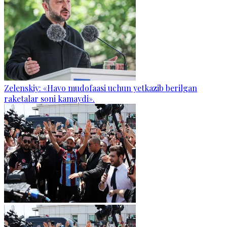
Zelenskiy: «Havo mudofaasi uchun yetkazib berilgan
raketalar soni kamaydi».