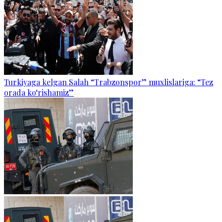
Turkiyaga kelgan Salah “Trabzonspor” muxlislariga: “Tez
orada ko‘rishamiz”