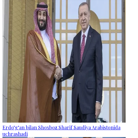
Erdo‘g‘an bilan Shoxboz Sharif Saudiya Arabistonida
uchrashadi