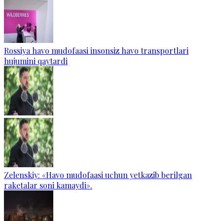
Rossiya havo mudofaasi insonsiz havo transportlari
hujumini qaytardi
Zelenskiy: «Havo mudofaasi uchun yetkazib berilgan
raketalar soni kamaydi».