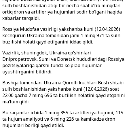
sulh boshlanishidan atigi bir necha soat o‘tib mingdan
ortiq dron va artilleriya hujumlari sodir bo‘lgani haqida
xabarlar tarqaldi.
Rossiya Mudofaa vazirligi yakshanba kuni (12.04.2026)
kechqurun Ukraina tomonidan jami 1 ming 971 ta sulh
buzilishi holati qayd etilganini iddao qildi.
Vazirlik, shuningdek, Ukraina qo‘shinlari
Dnipropetrovsk, Sumi va Donetsk hududlaridagi Rossiya
pozitsiyalariga qarshi tunda ko‘plab hujumlar
uyushtirganini bildirdi.
Boshqa tomondan, Ukraina Qurolli kuchlari Bosh shtabi
sulh boshlanishidan yakshanba kuni (12.04.2026) soat
22:00 gacha 7 ming 696 ta buzilish holatini qayd etganini
ma’lum qildi.
Bu raqamlar ichida 1 ming 355 ta artilleriya hujumi, 115
ta hujum amaliyoti va 6 ming 226 ta kamikadze dron
hujumlari borligi qayd etildi.