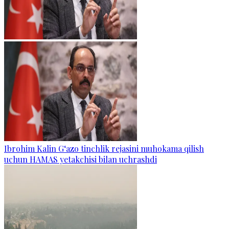
Ibrohim Kalin G‘azo tinchlik rejasini muhokama qilish
uchun HAMAS yetakchisi bilan uchrashdi