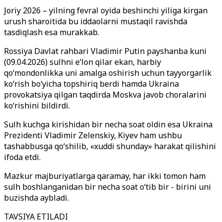
Joriy 2026 – yilning fevral oyida beshinchi yiliga kirgan
urush sharoitida bu iddaolarni mustaqil ravishda
tasdiqlash esa murakkab.
Rossiya Davlat rahbari Vladimir Putin payshanba kuni
(09.04.2026) sulhni e’lon qilar ekan, harbiy
qo‘mondonlikka uni amalga oshirish uchun tayyorgarlik
ko‘rish bo‘yicha topshiriq berdi hamda Ukraina
provokatsiya qilgan taqdirda Moskva javob choralarini
ko‘rishini bildirdi.
Sulh kuchga kirishidan bir necha soat oldin esa Ukraina
Prezidenti Vladimir Zelenskiy, Kiyev ham ushbu
tashabbusga qo‘shilib, «xuddi shunday» harakat qilishini
ifoda etdi.
Mazkur majburiyatlarga qaramay, har ikki tomon ham
sulh boshlanganidan bir necha soat o‘tib bir - birini uni
buzishda aybladi.
TAVSIYA ETILADI