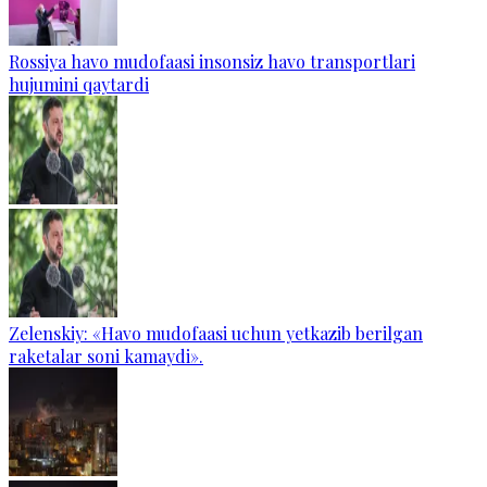
Rossiya havo mudofaasi insonsiz havo transportlari
hujumini qaytardi
Zelenskiy: «Havo mudofaasi uchun yetkazib berilgan
raketalar soni kamaydi».