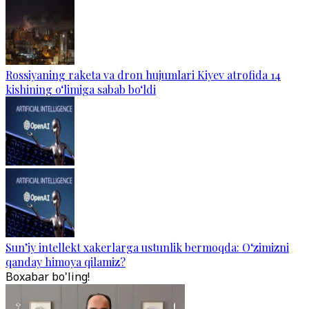
Rossiyaning raketa va dron hujumlari Kiyev atrofida 14
kishining o‘limiga sabab bo‘ldi
Sun’iy intellekt xakerlarga ustunlik bermoqda: O‘zimizni
qanday himoya qilamiz?
Boxabar bo'ling!