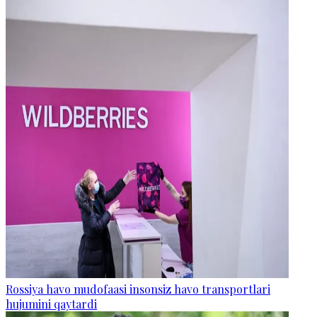
Rossiya havo mudofaasi insonsiz havo transportlari
hujumini qaytardi