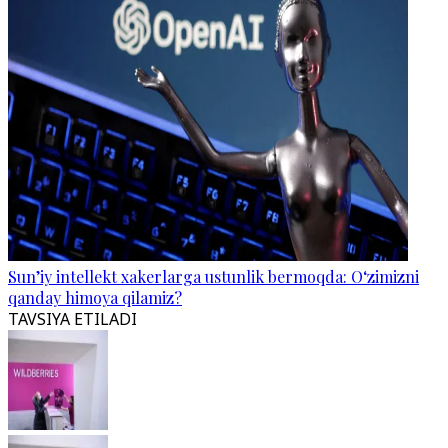
Sun’iy intellekt xakerlarga ustunlik bermoqda: O‘zimizni
qanday himoya qilamiz?
TAVSIYA ETILADI