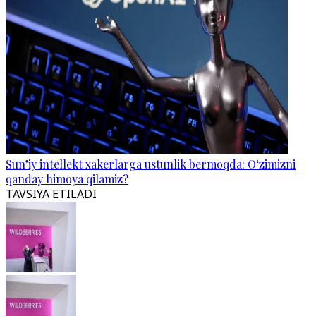
Sun’iy intellekt xakerlarga ustunlik bermoqda: O‘zimizni
qanday himoya qilamiz?
TAVSIYA ETILADI