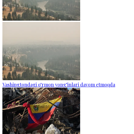
Vashingtondagi o‘rmon yong‘inlari davom etmoqda