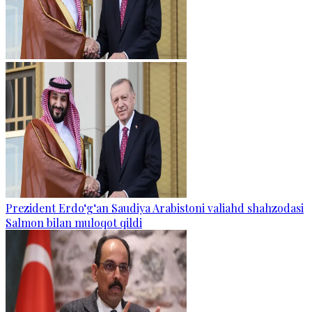
Prezident Erdo‘g‘an Saudiya Arabistoni valiahd shahzodasi
Salmon bilan muloqot qildi