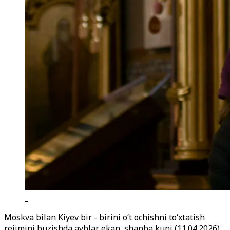
_
Moskva bilan Kiyev bir - birini o‘t ochishni to‘xtatish
rejimini buzishda ayblar ekan, shanba kuni (11.04.2026)