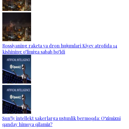
Rossiyaning raketa va dron hujumlari Kiyev atrofida 14
kishining o‘limiga sabab bo‘ldi
Sun’iy intellekt xakerlarga ustunlik bermoqda: O‘zimizni
qanday himoya qilamiz?