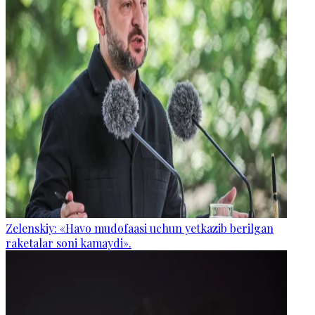
Zelenskiy: «Havo mudofaasi uchun yetkazib berilgan
raketalar soni kamaydi».