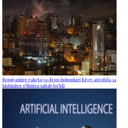
Rossiyaning raketa va dron hujumlari Kiyev atrofida 14
kishining o‘limiga sabab bo‘ldi