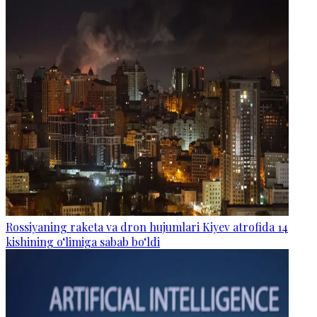
Rossiyaning raketa va dron hujumlari Kiyev atrofida 14
kishining o‘limiga sabab bo‘ldi