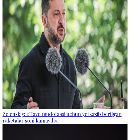
Zelenskiy: «Havo mudofaasi uchun yetkazib berilgan
raketalar soni kamaydi».