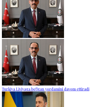
Turkiya Liviyaga bo‘lgan yordamini davom ettiradi