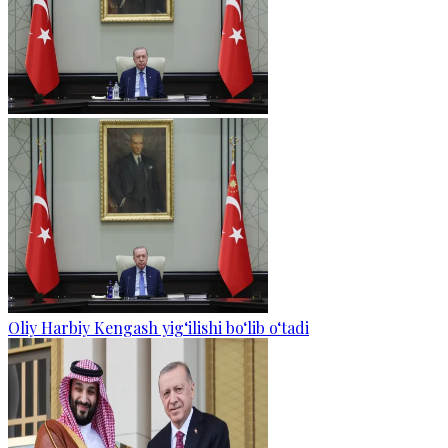
Oliy Harbiy Kengash yig‘ilishi bo‘lib o‘tadi