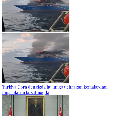
Turkiya Qora dengizda hujumga uchragan kemalardagi
fuqarolarini kuzatmoqda