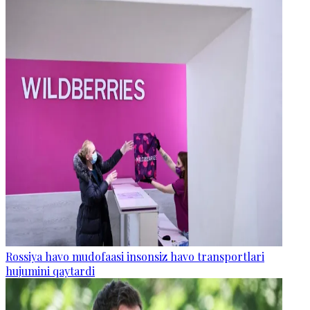
Rossiya havo mudofaasi insonsiz havo transportlari
hujumini qaytardi