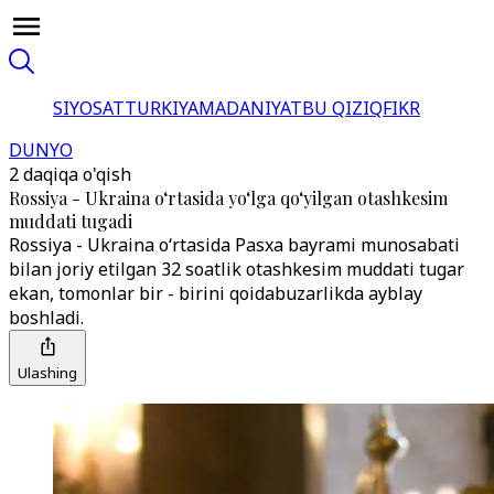
SIYOSAT
TURKIYA
MADANIYAT
BU QIZIQ
FIKR
DUNYO
2 daqiqa o'qish
Rossiya - Ukraina o‘rtasida yo‘lga qo‘yilgan otashkesim
muddati tugadi
Rossiya - Ukraina o‘rtasida Pasxa bayrami munosabati
bilan joriy etilgan 32 soatlik otashkesim muddati tugar
ekan, tomonlar bir - birini qoidabuzarlikda ayblay
boshladi.
Ulashing