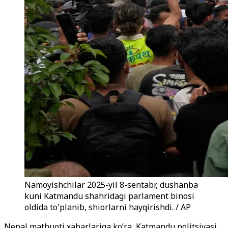
Namoyishchilar 2025-yil 8-sentabr, dushanba
kuni Katmandu shahridagi parlament binosi
oldida to'planib, shiorlarni hayqirishdi. / AP
Nepal matbuoti xabarlariga ko‘ra, Katmandu politsiyasi