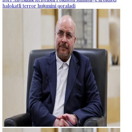
halokatli terror hujumini qoraladi