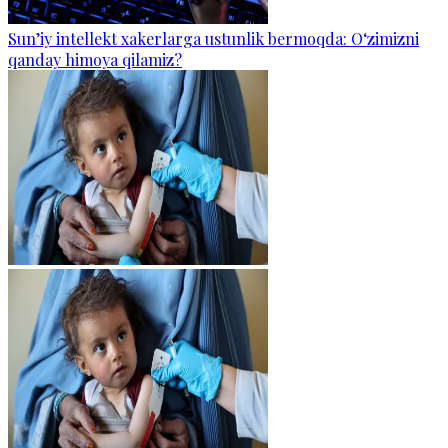
Sun’iy intellekt xakerlarga ustunlik bermoqda: O‘zimizni
qanday himoya qilamiz?