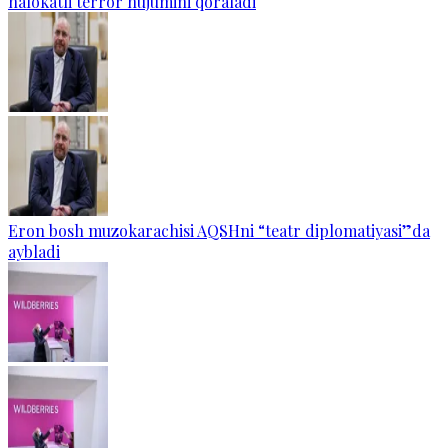
halokatli terror hujumini qoraladi
Eron bosh muzokarachisi AQSHni “teatr diplomatiyasi”da
aybladi