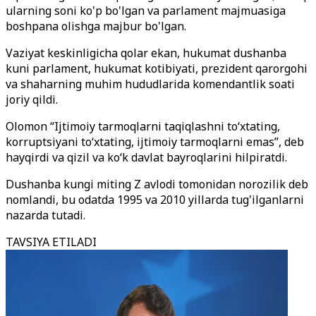
ularning soni ko'p bo'lgan va parlament majmuasiga
boshpana olishga majbur bo'lgan.
Vaziyat keskinligicha qolar ekan, hukumat dushanba
kuni parlament, hukumat kotibiyati, prezident qarorgohi
va shaharning muhim hududlarida komendantlik soati
joriy qildi.
Olomon “Ijtimoiy tarmoqlarni taqiqlashni to‘xtating,
korruptsiyani to‘xtating, ijtimoiy tarmoqlarni emas”, deb
hayqirdi va qizil va ko‘k davlat bayroqlarini hilpiratdi.
Dushanba kungi miting Z avlodi tomonidan norozilik deb
nomlandi, bu odatda 1995 va 2010 yillarda tug'ilganlarni
nazarda tutadi.
TAVSIYA ETILADI