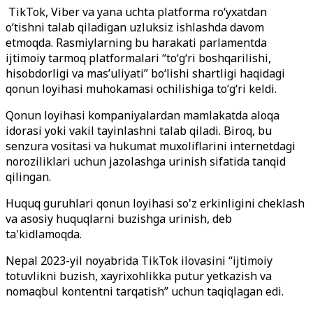
TikTok, Viber va yana uchta platforma roʻyxatdan
oʻtishni talab qiladigan uzluksiz ishlashda davom
etmoqda. Rasmiylarning bu harakati parlamentda
ijtimoiy tarmoq platformalari “to‘g‘ri boshqarilishi,
hisobdorligi va mas’uliyati” bo‘lishi shartligi haqidagi
qonun loyihasi muhokamasi ochilishiga to‘g‘ri keldi.
Qonun loyihasi kompaniyalardan mamlakatda aloqa
idorasi yoki vakil tayinlashni talab qiladi. Biroq, bu
senzura vositasi va hukumat muxoliflarini internetdagi
noroziliklari uchun jazolashga urinish sifatida tanqid
qilingan.
Huquq guruhlari qonun loyihasi so'z erkinligini cheklash
va asosiy huquqlarni buzishga urinish, deb
ta'kidlamoqda.
Nepal 2023-yil noyabrida TikTok ilovasini “ijtimoiy
totuvlikni buzish, xayrixohlikka putur yetkazish va
nomaqbul kontentni tarqatish” uchun taqiqlagan edi.