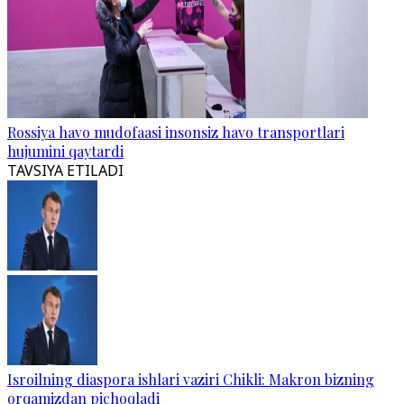
Rossiya havo mudofaasi insonsiz havo transportlari
hujumini qaytardi
TAVSIYA ETILADI
Isroilning diaspora ishlari vaziri Chikli: Makron bizning
orqamizdan pichoqladi