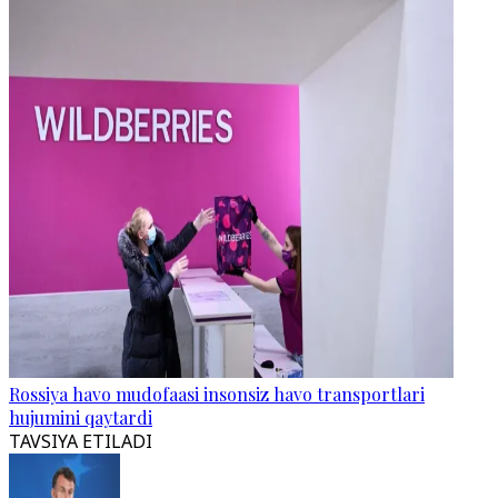
Rossiya havo mudofaasi insonsiz havo transportlari
hujumini qaytardi
TAVSIYA ETILADI