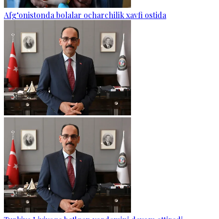
Afg‘onistonda bolalar ocharchilik xavfi ostida