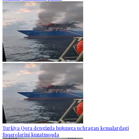
Turkiya Qora dengizda hujumga uchragan kemalardagi
fuqarolarini kuzatmoqda