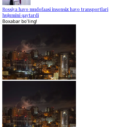
Rossiya havo mudofaasi insonsiz havo transportlari
hujumini qaytardi
Boxabar bo'ling!