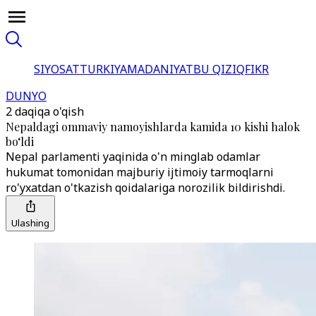
SIYOSAT
TURKIYA
MADANIYAT
BU QIZIQ
FIKR
DUNYO
2 daqiqa o'qish
Nepaldagi ommaviy namoyishlarda kamida 10 kishi halok
bo‘ldi
Nepal parlamenti yaqinida o'n minglab odamlar
hukumat tomonidan majburiy ijtimoiy tarmoqlarni
ro'yxatdan o'tkazish qoidalariga norozilik bildirishdi.
Ulashing