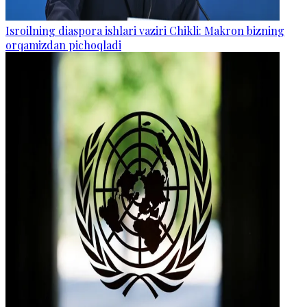
Isroilning diaspora ishlari vaziri Chikli: Makron bizning
orqamizdan pichoqladi