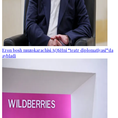
Eron bosh muzokarachisi AQSHni “teatr diplomatiyasi”da
aybladi