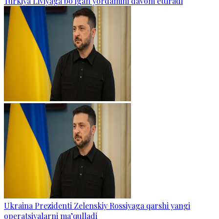
Turkiya Liviyaga bo‘lgan yordamini davom ettiradi
Ukraina Prezidenti Zelenskiy Rossiyaga qarshi yangi
operatsiyalarni ma’qulladi