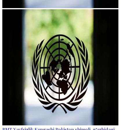
BMT Xavfsizlik Kengashi Pokiston shimoli-g‘arbidagi