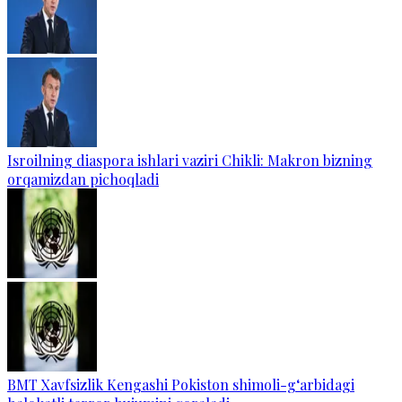
Isroilning diaspora ishlari vaziri Chikli: Makron bizning
orqamizdan pichoqladi
BMT Xavfsizlik Kengashi Pokiston shimoli-g‘arbidagi