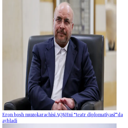
Eron bosh muzokarachisi AQSHni “teatr diplomatiyasi”da
aybladi