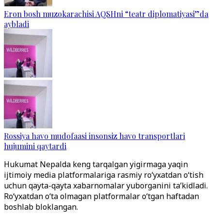
Eron bosh muzokarachisi AQSHni “teatr diplomatiyasi”da
aybladi
Rossiya havo mudofaasi insonsiz havo transportlari
hujumini qaytardi
Hukumat Nepalda keng tarqalgan yigirmaga yaqin
ijtimoiy media platformalariga rasmiy roʻyxatdan oʻtish
uchun qayta-qayta xabarnomalar yuborganini taʼkidladi.
Roʻyxatdan oʻta olmagan platformalar oʻtgan haftadan
boshlab bloklangan.