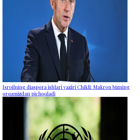
Isroilning diaspora ishlari vaziri Chikli: Makron bizning
orqamizdan pichoqladi