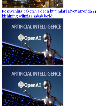
Rossiyaning raketa va dron hujumlari Kiyev atrofida 14
kishining o‘limiga sabab bo‘ldi