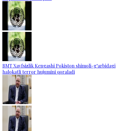
BMT Xavfsizlik Kengashi Pokiston shimoli-g‘arbidagi
halokatli terror hujumini qoraladi