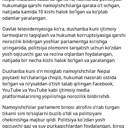
hukumatga qarshi namoyishchilarga qarata o‘t ochgan,
natijada kamida 10 kishi halok bo‘lgan va ko‘plab
odamlar yaralangan.
Davlat televideniyesiga ko‘ra, dushanba kuni ijtimoiy
tarmoqlarni taqiqlash va hukumat korruptsiyasiga qarshi
norozilik bildirgan yoshlar parlamentga kirishga
uringanida, politsiya olomonni tarqatish uchun ko‘zdan
yosh oqizuvchi gaz va rezina o‘qlardan foydalangan,
natijada bir necha kishi halok bo‘lgan va yaralangan.
Dushanba kuni oʻn minglab namoyishchilar Nepal
poytaxti koʻchalariga chiqib, hukumat nazorati ostida
boʻlgan va roʻyxatdan oʻtish talab qilingan Facebook,
YouTube va YouTube kabi ijtimoiy media
platformalarining yopilishiga norozilik bildirishdi.
Namoyishchilar parlament binosi atrofini o‘rab turgan
tikanli sim to‘siqlarni buzib o‘tdi va politsiyani
chekinishga majbur qildi. Politsiya ko'zdan yosh
oqizuvchi gaz va suv purkagichlardan foydalangan, biroq