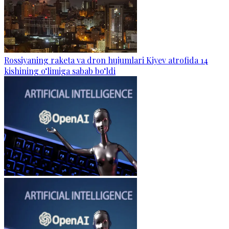
Rossiyaning raketa va dron hujumlari Kiyev atrofida 14
kishining o‘limiga sabab bo‘ldi