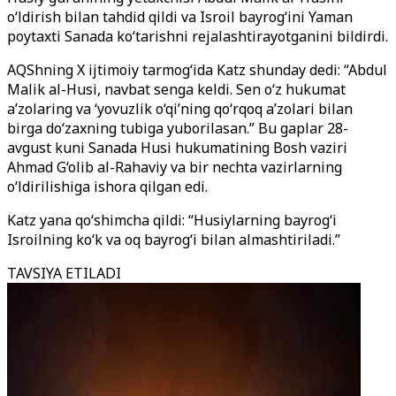
o‘ldirish bilan tahdid qildi va Isroil bayrog‘ini Yaman
poytaxti Sanada ko‘tarishni rejalashtirayotganini bildirdi.
AQShning X ijtimoiy tarmog‘ida Katz shunday dedi: “Abdul
Malik al-Husi, navbat senga keldi. Sen o‘z hukumat
a’zolaring va ‘yovuzlik o‘qi’ning qo‘rqoq a’zolari bilan
birga do‘zaxning tubiga yuborilasan.” Bu gaplar 28-
avgust kuni Sanada Husi hukumatining Bosh vaziri
Ahmad G‘olib al-Rahaviy va bir nechta vazirlarning
o‘ldirilishiga ishora qilgan edi.
Katz yana qo‘shimcha qildi: “Husiylarning bayrog‘i
Isroilning ko‘k va oq bayrog‘i bilan almashtiriladi.”
TAVSIYA ETILADI