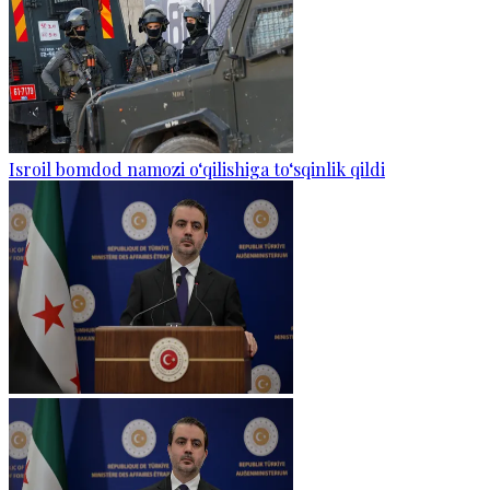
Isroil bomdod namozi o‘qilishiga to‘sqinlik qildi