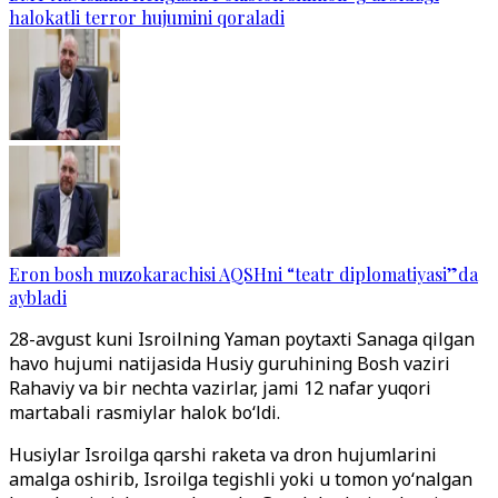
halokatli terror hujumini qoraladi
Eron bosh muzokarachisi AQSHni “teatr diplomatiyasi”da
aybladi
28-avgust kuni Isroilning Yaman poytaxti Sanaga qilgan
havo hujumi natijasida Husiy guruhining Bosh vaziri
Rahaviy va bir nechta vazirlar, jami 12 nafar yuqori
martabali rasmiylar halok bo‘ldi.
Husiylar Isroilga qarshi raketa va dron hujumlarini
amalga oshirib, Isroilga tegishli yoki u tomon yo‘nalgan