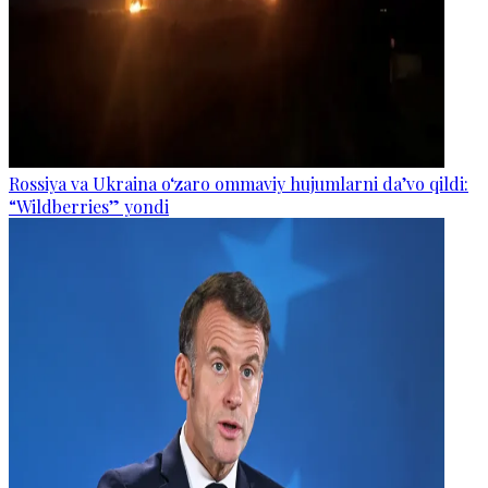
Rossiya va Ukraina o‘zaro ommaviy hujumlarni da’vo qildi:
“Wildberries” yondi