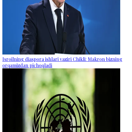
Isroilning diaspora ishlari vaziri Chikli: Makron bizning
orqamizdan pichoqladi