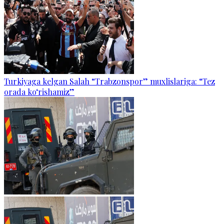
Turkiyaga kelgan Salah “Trabzonspor” muxlislariga: “Tez
orada ko‘rishamiz”