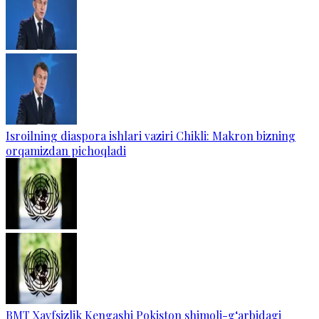
Isroilning diaspora ishlari vaziri Chikli: Makron bizning
orqamizdan pichoqladi
BMT Xavfsizlik Kengashi Pokiston shimoli-g‘arbidagi