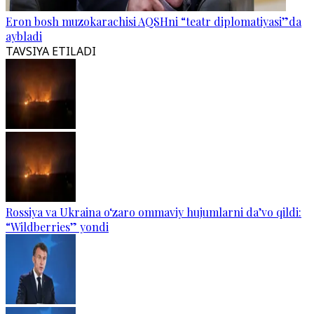
Eron bosh muzokarachisi AQSHni “teatr diplomatiyasi”da
aybladi
TAVSIYA ETILADI
Rossiya va Ukraina o‘zaro ommaviy hujumlarni da’vo qildi:
“Wildberries” yondi