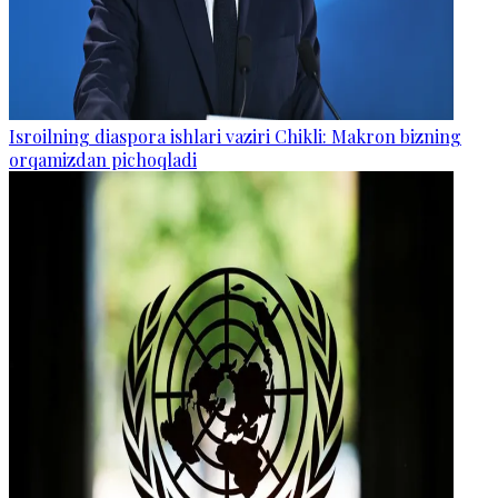
Isroilning diaspora ishlari vaziri Chikli: Makron bizning
orqamizdan pichoqladi