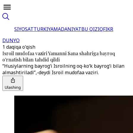
SIYOSAT
TURKIYA
MADANIYAT
BU QIZIQ
FIKR
DUNYO
1 daqiqa o'qish
Isroil mudofaa vaziri Yamanni Sana shahriga bayroq
o'rnatish bilan tahdid qildi
“Husiylarning bayrog‘i Isroilning oq-ko‘k bayrog‘i bilan
almashtiriladi”,-deydi Isroil mudofaa vaziri.
Ulashing