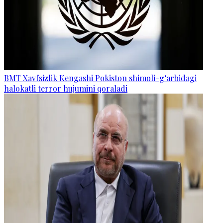
BMT Xavfsizlik Kengashi Pokiston shimoli-g‘arbidagi
halokatli terror hujumini qoraladi