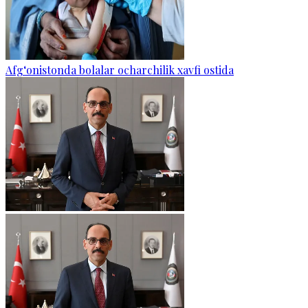
Afg‘onistonda bolalar ocharchilik xavfi ostida