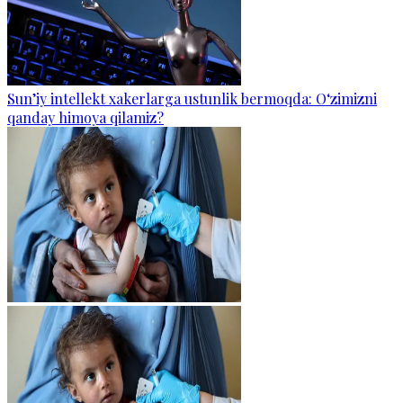
Sun’iy intellekt xakerlarga ustunlik bermoqda: O‘zimizni
qanday himoya qilamiz?