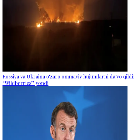
Rossiya va Ukraina o‘zaro ommaviy hujumlarni da’vo qildi:
“Wildberries” yondi