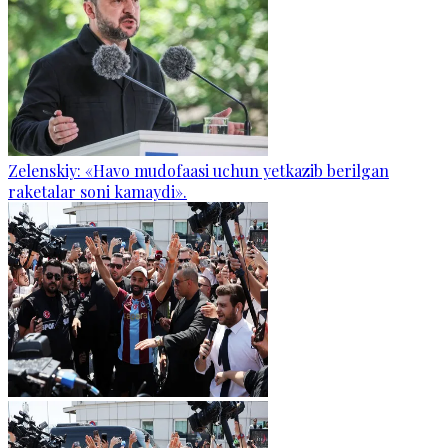
Zelenskiy: «Havo mudofaasi uchun yetkazib berilgan
raketalar soni kamaydi».