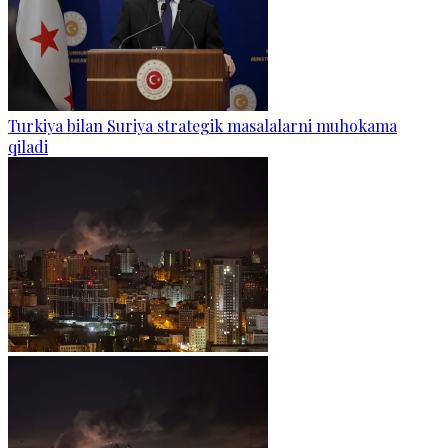
Turkiya bilan Suriya strategik masalalarni muhokama
qiladi