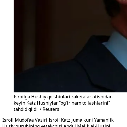
Isroilga Hushiy qo'shinlari raketalar otishidan
keyin Katz Hushiylar "og'ir narx to'lashlarini"
tahdid qildi. / Reuters
Isroil Mudofaa Vaziri Isroil Katz juma kuni Yamanlik
Husiy guruhining yetakchisi Abdul Malik al-Husini