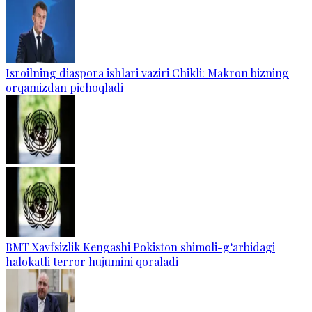
Isroilning diaspora ishlari vaziri Chikli: Makron bizning
orqamizdan pichoqladi
BMT Xavfsizlik Kengashi Pokiston shimoli-g‘arbidagi
halokatli terror hujumini qoraladi