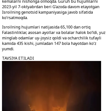
kemalarni nishonga olmoqda. Guruh bu hujumlarni
2023-yil 7-oktyabrdan beri G‘azoda davom etayotgan
Isroilning genotsid kampaniyasiga javob sifatida
ko‘rsatmoqda.
Isroilning hujumlari natijasida 65,100 dan ortiq
Falastinliklar, asosan ayollar va bolalar halok bo‘ldi, yuz
minglab odamlar uy-joysiz qoldi va ocharchilik tufayli
kamida 435 kishi, jumladan 147 bola hayotdan ko‘z
yumdi.
TAVSIYA ETILADI