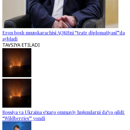
Eron bosh muzokarachisi AQSHni “teatr diplomatiyasi”da
aybladi
TAVSIYA ETILADI
Rossiya va Ukraina o‘zaro ommaviy hujumlarni da’vo qildi:
“Wildberries” yondi