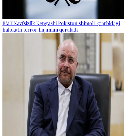
BMT Xavfsizlik Kengashi Pokiston shimoli-g‘arbidagi
halokatli terror hujumini qoraladi