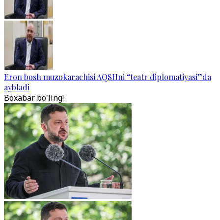
Eron bosh muzokarachisi AQSHni “teatr diplomatiyasi”da
aybladi
Boxabar bo'ling!