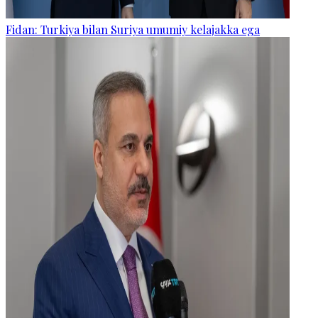
Fidan: Turkiya bilan Suriya umumiy kelajakka ega