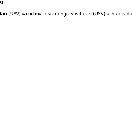
si
ari (UAV) va uchuvchisiz dengiz vositalari (USV) uchun ishl