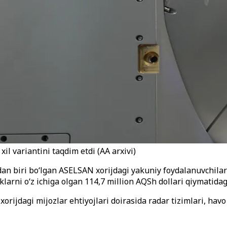
 variantini taqdim etdi (AA arxivi)
n biri bo‘lgan ASELSAN xorijdagi yakuniy foydalanuvchilar 
larni o‘z ichiga olgan 114,7 million AQSh dollari qiymatida
jdagi mijozlar ehtiyojlari doirasida radar tizimlari, havo 