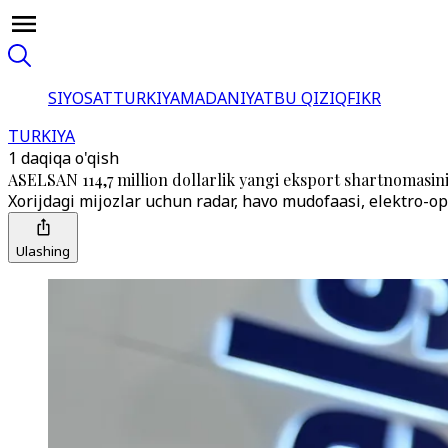
SIYOSAT
TURKIYA
MADANIYAT
BU QIZIQ
FIKR
TURKIYA
1 daqiqa o'qish
ASELSAN 114,7 million dollarlik yangi eksport shartnomasini
Xorijdagi mijozlar uchun radar, havo mudofaasi, elektro-op
Ulashing