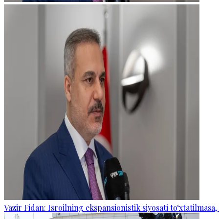
Vazir Fidan: Isroilning ekspansionistik siyosati to‘xtatilmasa,