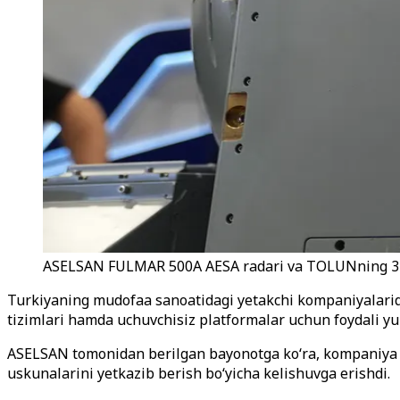
ASELSAN FULMAR 500A AESA radari va TOLUNning 3 xil
Turkiyaning mudofaa sanoatidagi yetakchi kompaniyalarida
tizimlari hamda uchuvchisiz platformalar uchun foydali yuk
ASELSAN tomonidan berilgan bayonotga ko‘ra, kompaniya xori
uskunalarini yetkazib berish bo‘yicha kelishuvga erishdi.