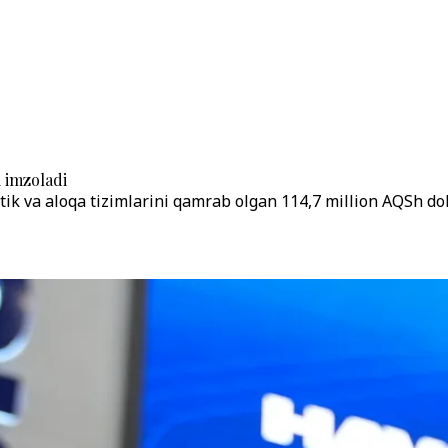
 imzoladi
tik va aloqa tizimlarini qamrab olgan 114,7 million AQSh do