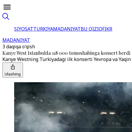
SIYOSAT
TURKIYA
MADANIYAT
BU QIZIQ
FIKR
MADANIYAT
3 daqiqa o'qish
Kanye West Istanbulda 118 000 tomoshabinga konsert berdi
Kanye Westning Turkiyadagi ilk konserti Yevropa va Yaqin 
Ulashing