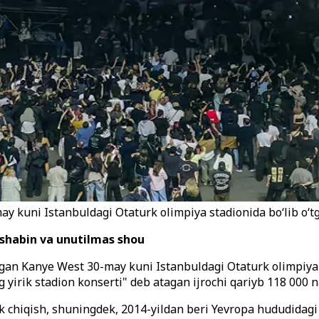
ay kuni Istanbuldagi Otaturk olimpiya stadionida bo‘lib o‘t
shabin va unutilmas shou
gan Kanye West 30-may kuni Istanbuldagi Otaturk olimpiya 
 yirik stadion konserti" deb atagan ijrochi qariyb 118 000 n
chiqish, shuningdek, 2014-yildan beri Yevropa hududidagi bir