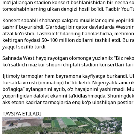
moʻljallangan stadion konsert boshlanishidan bir necha soat
tomoshabinlarning ulkan dengizi hosil boʻldi. Tadbir YouTub
Konsert sababli shaharga xalqaro muxlislar oqimi yopirild
tashrif buyurishdi. Gʻarbdagi bir qator davlatlarda Westni
afzal koʻrishdi. Tashkilotchilarning baholashicha, mehmon
keltirgan foydasi 50–100 million dollarni tashkil etdi. Bu 
yaqqol sezilib turdi.
Sahnada West hayqirayotgan olomonga yuzlanib: “Biz rekor
koʻrsatkich mazkur shouni chiptali stadion konsertlari tar
Ijtimoiy tarmoqlar ham bayramona kayfiyatga burkandi. Ulka
fursatda virusli (ommabop) boʻlib ketdi. Nigeriyalik-ameri
boʻlagiga” aylanganini aytib, oʻz hayajonini yashirmadi. M
yuqoriligidan dalolat ekanini taʼkidlashmoqda. Shuningdek
aks etgan kadrlar tarmoqlarda eng koʻp ulashilgan postlar 
TAVSIYA ETILADI