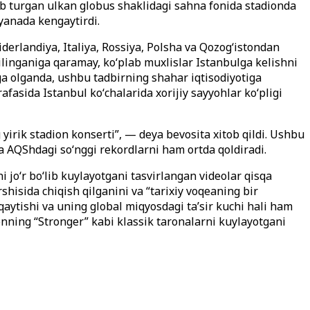
rlab turgan ulkan globus shaklidagi sahna fonida stadionda
 yanada kengaytirdi.
derlandiya, Italiya, Rossiya, Polsha va Qozogʻistondan
qilinganiga qaramay, koʻplab muxlislar Istanbulga kelishni
ga olganda, ushbu tadbirning shahar iqtisodiyotiga
afasida Istanbul koʻchalarida xorijiy sayyohlar koʻpligi
rik stadion konserti”, — deya bevosita xitob qildi. Ushbu
va AQShdagi soʻnggi rekordlarni ham ortda qoldiradi.
joʻr boʻlib kuylayotgani tasvirlangan videolar qisqa
hisida chiqish qilganini va “tarixiy voqeaning bir
aytishi va uning global miqyosdagi taʼsir kuchi hali ham
onning “Stronger” kabi klassik taronalarni kuylayotgani