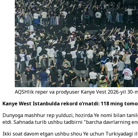
AQSHlik reper va prodyuser Kanye Vest 2026-yil 30-m
Kanye West Istanbulda rekord oʻrnatdi: 118 ming tomo
Dunyoga mashhur rep yulduzi, hozirda Ye nomi bilan tanil
etdi. Sahnada turib ushbu tadbirni "barcha davrlarning eng
Ikki soat davom etgan ushbu shou Ye uchun Turkiyadagi ilk 