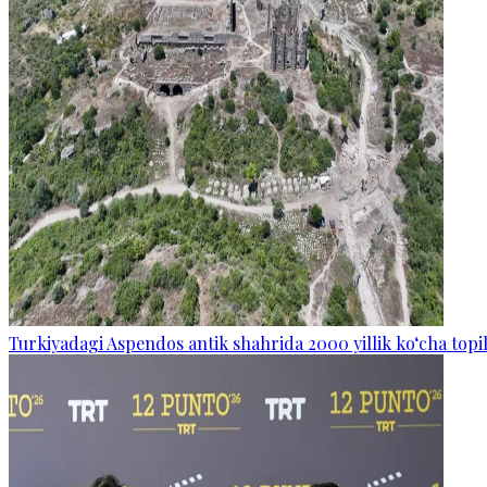
Turkiyadagi Aspendos antik shahrida 2000 yillik ko‘cha topi