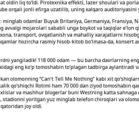
 oldin liq toʻldi. Pirotexnika effekti, lazer shoulari va po
e orqali jonli efirga uzatilib, uning xalqaro auditoriyasini
i: minglab odamlar Buyuk Britaniya, Germaniya, Fransiya, Ni
ng avvalgi mojarolari sababli unga boykot va taqiqlar eʼlon 
xona, transport, ovqatlanish va mahalliy xarajatlarni hisob
raqamlar hozircha rasmiy hisob-kitob boʻlmasa-da, konsert ar
dni yangiladik! 118 000 odam — bu barcha davrlarning eng yi
ixidagi eng koʻp tomoshabin toʻplagan tadbirga aylantiradi 
n olomonning “Can't Tell Me Nothing” kabi xit qoʻshiqlarni 
kalik qoʻshiqchi Rotimi ham 70 000 dan ziyod tomoshabin qars
uxlislar va mashhur blogerlar buni Westning katta sahnaga q
, stadionni yoritgan yuz minglab telefon chiroqlari va olom
qatoridan joy oldi.