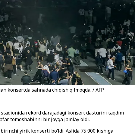
gan konsertda sahnada chiqish qilmoqda. / AFP
stadionida rekord darajadagi konsert dasturini taqdim
afar tomoshabinni bir joyga jamlay oldi.
inchi yirik konserti boʻldi. Aslida 75 000 kishiga