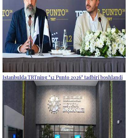
Istanbulda TRTning "12 Punto 2026" tadbiri boshlandi